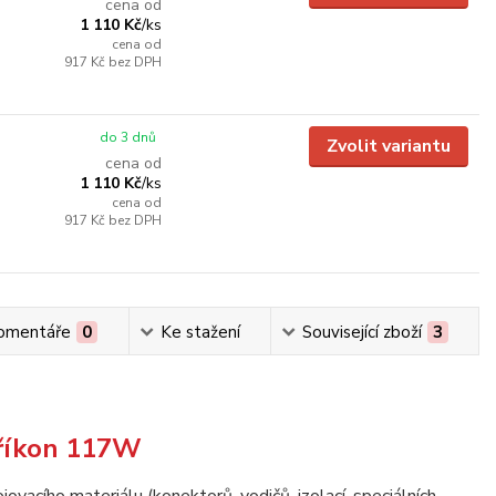
cena od
1 110 Kč
/
ks
cena od
917 Kč
bez DPH
do 3 dnů
Zvolit variantu
cena od
1 110 Kč
/
ks
cena od
917 Kč
bez DPH
omentáře
0
Ke stažení
Související zboží
3
 příkon 117W