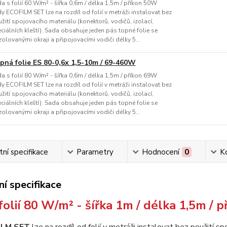
a s folií 60 W/m² - šířka 0,6m / délka 1,5m / příkon 50W
y ECOFILM SET lze na rozdíl od folií v metráži instalovat bez
žití spojovacího materiálu (konektorů, vodičů, izolací,
ciálních kleští). Sada obsahuje jeden pás topné folie se
zolovanými okraji a připojovacími vodiči délky 5...
pná folie ES 80-0,6x 1,5-10m / 69-460W
a s folií 80 W/m² - šířka 0,6m / délka 1,5m / příkon 69W
y ECOFILM SET lze na rozdíl od folií v metráži instalovat bez
žití spojovacího materiálu (konektorů, vodičů, izolací,
ciálních kleští). Sada obsahuje jeden pás topné folie se
zolovanými okraji a připojovacími vodiči délky 5...
ní specifikace
Parametry
Hodnocení
0
K
í specifikace
folií 80 W/m² - šířka 1m / délka 1,5m /