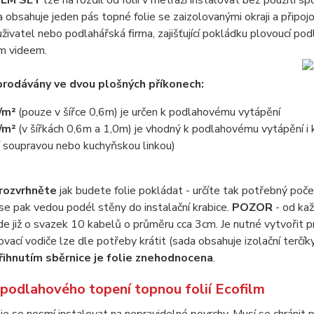
ILM SET
lze na rozdíl od folií v metráži instalovat bez použití sp
a obsahuje jeden pás topné folie se zaizolovanými okraji a připoj
ivatel nebo podlahářská firma, zajišťující pokládku plovoucí podla
ím videem.
prodávány ve dvou plošných příkonech:
/m²
(pouze v šířce 0,6m) je určen k podlahovému vytápění
/m²
(v šířkách 0,6m a 1,0m) je vhodný k podlahovému vytápění i
 soupravou nebo kuchyňskou linkou)
rozvrhněte
jak budete folie pokládat - určíte tak potřebný počet 
se pak vedou podél stěny do instalační krabice.
POZOR
- od kaž
de již o svazek 10 kabelů o průměru cca 3cm. Je nutné vytvořit pr
ojovací vodiče lze dle potřeby krátit (sada obsahuje izolační terčíky
řihnutím sběrnice je folie znehodnocena
.
 podlahového topení topnou folií Ecofilm