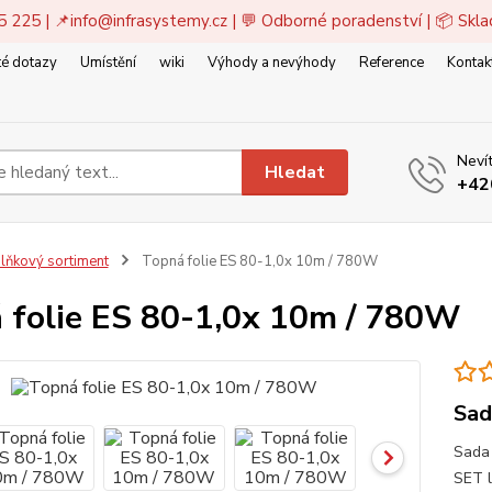
5 225 | 📌
info@infrasystemy.cz
| 💬 Odborné poradenství | 📦 Skl
é dotazy
Umístění
wiki
Výhody a nevýhody
Reference
Kontak
Nevít
Hledat
+42
lňkový sortiment
Topná folie ES 80-1,0x 10m / 780W
 folie ES 80-1,0x 10m / 780W
Sad
Sada 
SET l