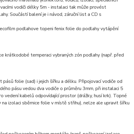
ojovacího materiálu (konektorů, vodičů, izolací, speciálních
ovacími vodiči délky 5m - instalaci tak může provést
hy. Součástí balení je i návod, záruční list a CD s
 ke krátkodobé temperaci vybraných zón podlahy (např. před
pásů folie (sad) i jejich šířku a délku. Připojovací vodiče od
dého pásu vedou dva vodiče o průměru 3mm, při instalaci 5
o vedení kabelů odpovídající prostor (drážky, husí krk). Topné
 na izolaci sběrnice folie v místě střihu), nelze ale upravit šířku