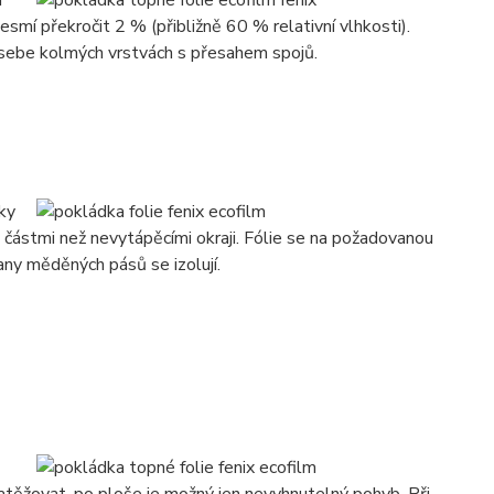
m
mí překročit 2 % (přibližně 60 % relativní vlhkosti).
 sebe kolmých vrstvách s přesahem spojů.
ky
i částmi než nevytápěcími okraji. Fólie se na požadovanou
ny měděných pásů se izolují.