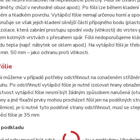
lie se nesmí instalovat na nepravidelné povrchy. Musí se chráni
měty, chůzí v nevhodné obuvi apod.). Po fólii lze během kladení 
vném a hladkém povrchu.
Vytápěcí fólie nemají určenou horní a spo
ručuje se však jejich kladení silnější částí přípojného bodu (pl
izolace, která zabrání prostupu spodní vody (vlhkosti) do vrstev 
em kolmých vrstvách s přesahem spár. Fólii nedoporučujeme klá
du tepla (např. nábytek se sklem apod.). Na vytápěcí fólii je tře
min. 50 mm – jako ochranu proti vlhkosti.
fólie
lii můžeme v případě potřeby odstřihnout na označeném střižné
ruhu. Po odstřihnutí vytápěcí fólie je nutné izolovat hrany obn
istvost vytápěcí fólie nesmí být žádným způsobem narušená (otvo
ny a jiné fixační prvky mohou procházet fólií jen na podélných s
rnice), je-li nutné tyto podélné strany odstřihnout, musí se s
ěcí fólie je 35 mm.
a podkladu