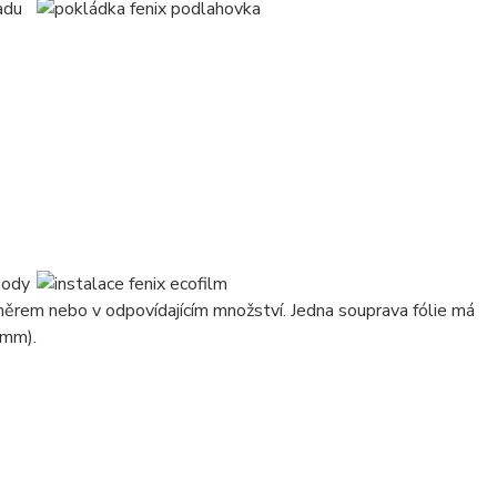
adu
body
růměrem nebo v odpovídajícím množství. Jedna souprava fólie má
 mm).