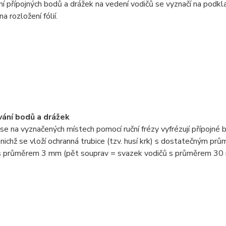
ní přípojných bodů a drážek na vedení vodičů se vyznačí na podkl
na rozložení fólií.
vání bodů a drážek
se na vyznačených místech pomocí ruční frézy vyfrézují přípojné 
 nichž se vloží ochranná trubice (tzv. husí krk) s dostatečným p
s průměrem 3 mm (pět souprav = svazek vodičů s průměrem 30