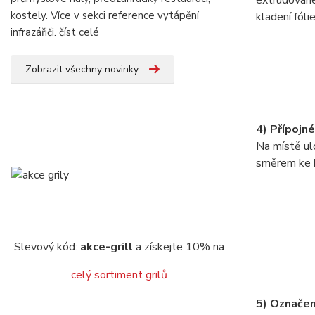
extrudované
kostely. Více v sekci reference vytápění
kladení fóli
infrazářiči.
číst celé
Zobrazit všechny novinky
4) Přípojn
Na místě ul
směrem ke kr
Slevový kód:
akce-grill
a získejte 10% na
celý sortiment grilů
5) Označen