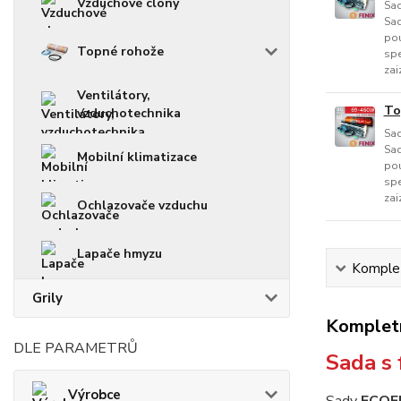
Vzduchové clony
Sad
Sad
pou
Topné rohože
spe
zai
Ventilátory,
To
vzduchotechnika
Sad
Sad
Mobilní klimatizace
pou
spe
zai
Ochlazovače vzduchu
Lapače hmyzu
Komplet
Grily
Kompletn
DLE PARAMETRŮ
Sada s 
Výrobce