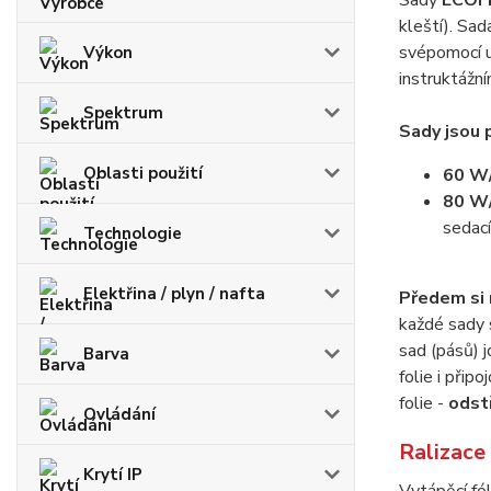
Sady
ECOF
kleští). Sad
svépomocí už
Výkon
instruktážn
Spektrum
Sady jsou 
Oblasti použití
60 W
80 W
sedací
Technologie
Elektřina / plyn / nafta
Předem si 
každé sady 
sad (pásů) j
Barva
folie i přip
folie -
odst
Ovládání
Ralizace
Krytí IP