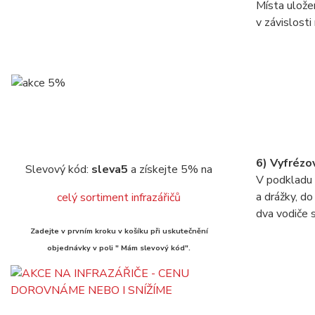
Místa ulože
v závislosti 
6) Vyfrézo
Slevový kód:
sleva5
a získejte 5% na
V podkladu 
a drážky, do
celý sortiment infrazářičů
dva vodiče 
Zadejte v prvním kroku v košíku při uskutečnění
objednávky v poli " Mám slevový kód".