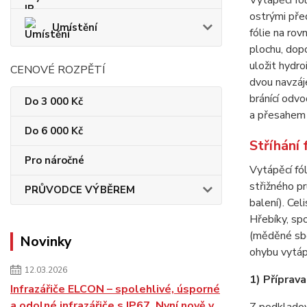
Vytápěcí fó
ostrými před
Umístění
fólie na ro
plochu, dopo
uložit hydro
CENOVÉ ROZPĚTÍ
dvou navzáj
bránící odvo
Do 3 000 Kč
a přesahem 
Do 6 000 Kč
Stříhání 
Pro náročné
Vytápěcí fó
střižného p
PRŮVODCE VÝBĚREM
balení). Cel
Hřebíky, spo
(měděné sbě
Novinky
ohybu vytáp
12.03.2026
1) Příprav
Infrazářiče ELCON – spolehlivé, úsporné
a odolné infrazářiče s IP67. Nyní nově v