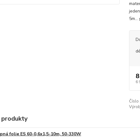
mater
jeden
5m...
D
dé
8
6 
Číslo
Výrob
 produkty
pná folie ES 60-0,6x1,5-10m, 50-330W