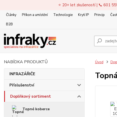
⭐ 20+ let zkušeností | 📞 601 55
Články
Příkon a umístění
Technologie
Krytí IP
Princip
Čast
B2B
NABÍDKA PRODUKTŮ
Úvod
Dop
Topná
INFRAZÁŘIČE
Příslušenství
Doplňkový sortiment
Topné koberce