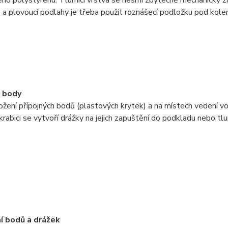
ho polystyrenu. Tlumicí vrstva se nesmí zbytečně mechanicky za
e a plovoucí podlahy je třeba použít roznášecí podložku pod kolen
é body
ožení přípojných bodů (plastových krytek) a na místech vedení v
abici se vytvoří drážky na jejich zapuštění do podkladu nebo tlum
í bodů a drážek