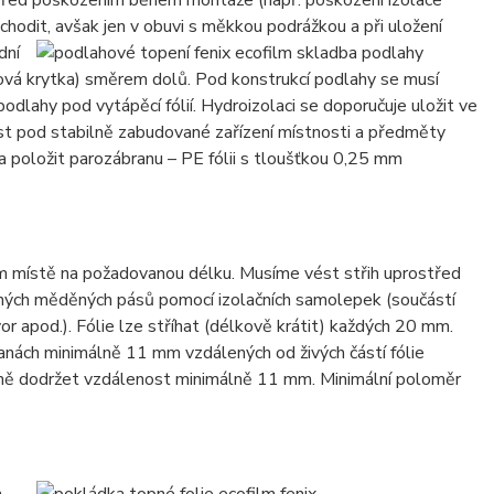
t před poškozením během montáže (např. poškození izolace
chodit, avšak jen v obuvi s měkkou podrážkou a při uložení
dní
astová krytka) směrem dolů. Pod konstrukcí podlahy se musí
podlahy pod vytápěcí fólií. Hydroizolaci se doporučuje uložit ve
st pod stabilně zabudované zařízení místnosti a předměty
ba položit parozábranu – PE fólii s tloušťkou 0,25 mm
m místě na požadovanou délku. Musíme vést střih uprostřed
ažených měděných pásů pomocí izolačních samolepek (součástí
r apod.). Fólie lze stříhat (délkově krátit) každých 20 mm.
tranách minimálně 11 mm vzdálených od živých částí fólie
tejně dodržet vzdálenost minimálně 11 mm. Minimální poloměr