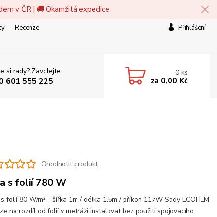
adem v ČR | 🚚 Okamžitá expedice
ty
Recenze
Přihlášení
e si rady? Zavolejte.
0
ks
za
0,00 Kč
0 601 555 225
Ohodnotit produkt
a s folií 780 W
s folií 80 W/m² - šířka 1m / délka 1,5m / příkon 117W Sady ECOFILM
ze na rozdíl od folií v metráži instalovat bez použití spojovacího