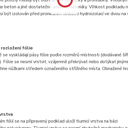
é plochy musejí být odstraněny výstupky a prohlubiny. Vhodný
e beton a jiné dostatečně únosné materiály. Vlhkost podkladu nes
í být izolován před pronikáním vlhkosti hydroizolací ve dvou na
 rozložení fólie
 se vyskládají pásy fólie podle rozměrů místnosti (dodávané šíř
. Fólie se nesmí vrstvit, vzájemně překrývat nebo dotýkat jiným
ihne nůžkami středem označeného střižného místa. Obnažené hra
vrstva
m fólií se na připravený podklad uloží tlumicí vrstva na bázi