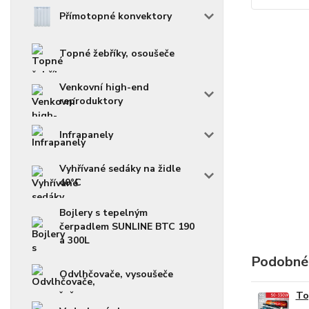
Přímotopné konvektory
Topné žebříky, osoušeče
Venkovní high-end
reproduktory
Infrapanely
Vyhřívané sedáky na židle
40°C
Bojlery s tepelným
čerpadlem SUNLINE BTC 190
a 300L
Podobné
Odvlhčovače, vysoušeče
To