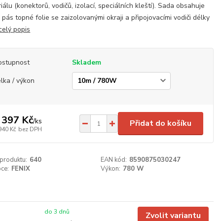
iálu (konektorů, vodičů, izolací, speciálních kleští). Sada obsahuje
 pás topné folie se zaizolovanými okraji a připojovacími vodiči délky
celý popis
ostupnost
Skladem
lka / výkon
 397 Kč
/
ks
Přidat do košíku
940 Kč
bez DPH
 produktu:
640
EAN kód:
8590875030247
ce:
FENIX
Výkon:
780 W
do 3 dnů
Zvolit variantu