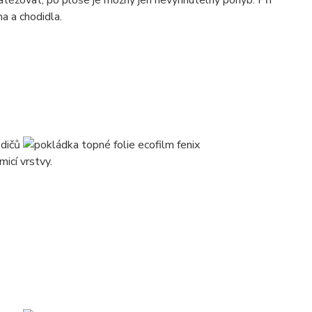
těžovat, po ploše je možný jen nevyhnutelný pohyb. Při
a a chodidla.
odičů
icí vrstvy.