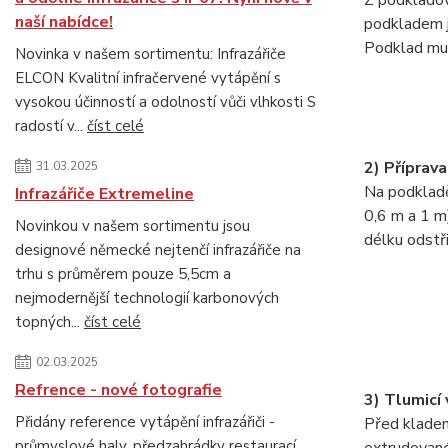
Z podkladov
naší nabídce!
podkladem j
Podklad mus
Novinka v našem sortimentu: Infrazářiče
ELCON Kvalitní infračervené vytápění s
vysokou účinností a odolností vůči vlhkosti S
radostí v...
číst celé
2) Příprava
31.03.2025
Na podkladě
Infrazářiče Extremeline
0,6 m a 1 m)
Novinkou v našem sortimentu jsou
délku odstř
designové německé nejtenčí infrazářiče na
trhu s průměrem pouze 5,5cm a
nejmodernější technologií karbonových
topných...
číst celé
02.03.2025
Refrence - nové fotografie
3) Tlumicí 
Přidány reference vytápění infrazářiči -
Před kladení
průmyslové haly, předzahrádky restaurací,