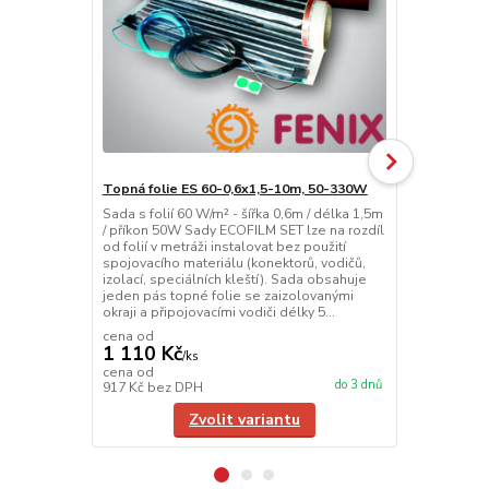
Topná folie ES 60-0,6x1,5-10m, 50-330W
Topná folie
Sada s folií 60 W/m² - šířka 0,6m / délka 1,5m
Sada s folií 
/ příkon 50W Sady ECOFILM SET lze na rozdíl
/ příkon 69W
od folií v metráži instalovat bez použití
od folií v me
spojovacího materiálu (konektorů, vodičů,
spojovacího 
izolací, speciálních kleští). Sada obsahuje
izolací, spec
jeden pás topné folie se zaizolovanými
jeden pás to
okraji a připojovacími vodiči délky 5...
okraji a přip
cena od
cena od
1 110 Kč
1 110 Kč
/
ks
cena od
cena od
do 3 dnů
917 Kč
bez DPH
917 Kč
bez 
Zvolit variantu