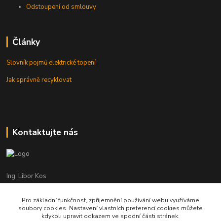
Odstoupení od smlouvy
Články
Slovník pojmů elektrické topení
Jak správně recyklovat
Kontaktujte nás
Ing. Libor Kos
+420 601 555 225
(Po-Pá: 8-17:00 hod.)
Pro základní funkčnost, zpříjemnění používání webu využíváme
soubory cookies. Nastavení vlastních preferencí cookies můžete
info@infrasystemy.cz
kdykoli upravit odkazem ve spodní části stránek.