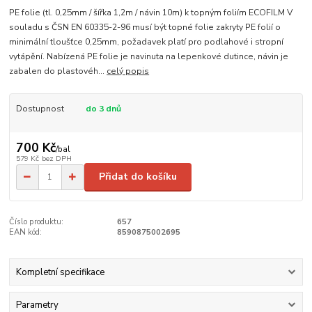
PE folie (tl. 0,25mm / šířka 1,2m / návin 10m) k topným foliím ECOFILM V
souladu s ČSN EN 60335-2-96 musí být topné folie zakryty PE folií o
minimální tloušťce 0,25mm, požadavek platí pro podlahové i stropní
vytápění. Nabízená PE folie je navinuta na lepenkové dutince, návin je
zabalen do plastovéh...
celý popis
Dostupnost
do 3 dnů
700 Kč
/
bal
579 Kč
bez DPH
Přidat do košíku
Číslo produktu:
657
EAN kód:
8590875002695
Kompletní specifikace
Parametry