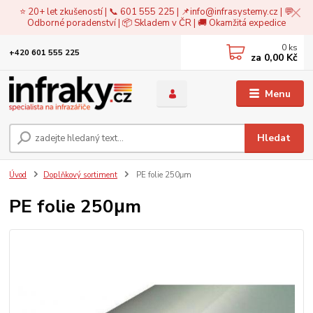
⭐ 20+ let zkušeností | 📞 601 555 225 | 📌
info@infrasystemy.cz
| 💬
Odborné poradenství | 📦 Skladem v ČR | 🚚 Okamžitá expedice
0
ks
+420 601 555 225
za
0,00 Kč
Menu
Hledat
Úvod
Doplňkový sortiment
PE folie 250μm
PE folie 250μm