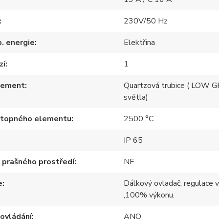
230V/50 Hz
p. energie
Elektřina
zí
1
lement
Quartzová trubice ( LOW 
světla)
 topného elementu
2500 °C
IP 65
 prašného prostředí
NE
e
Dálkový ovladač, regulace
,100% výkonu.
ovládání
ANO