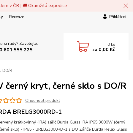
adem v ČR | 🚚 Okamžitá expedice
ty
Recenze
Přihlášení
e si rady? Zavolejte.
0
ks
za
0,00 Kč
0 601 555 225
 s DO/R
černý kryt, černé sklo s DO/R
Ohodnotit produkt
RDA BRELG3000RD-1
červený krátkovlnný (IRA) zářič Burda Glass IRA IP65 3000W (černý
 černé sklo) - IP65 - BRELG3000RD-1 s DO Zářiče Burda Relax Glass