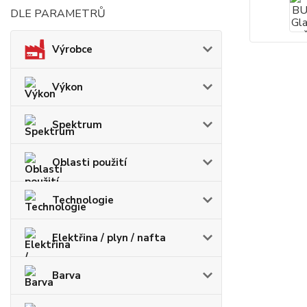
DLE PARAMETRŮ
Výrobce
Výkon
Spektrum
Oblasti použití
Technologie
Elektřina / plyn / nafta
Barva