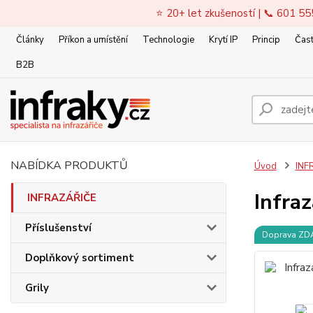
⭐ 20+ let zkušeností | 📞 601 55
Články
Příkon a umístění
Technologie
Krytí IP
Princip
Čast
B2B
NABÍDKA PRODUKTŮ
Úvod
INF
Infra
INFRAZÁŘIČE
Příslušenství
Doprava Z
Doplňkový sortiment
Grily