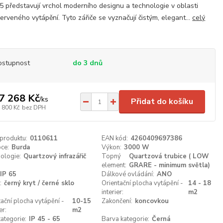
5 představují vrchol moderního designu a technologie v oblasti
červeného vytápění. Tyto zářiče se vyznačují čistým, elegant...
celý
ostupnost
do 3 dnů
7 268 Kč
/
ks
Přidat do košíku
 800 Kč
bez DPH
 produktu:
0110611
EAN kód:
4260409697386
ce:
Burda
Výkon:
3000 W
ologie:
Quartzový infrazářič
Topný
Quartzová trubice ( LOW
element:
GRARE - minimum světla)
IP 65
Dálkové ovládání:
ANO
:
černý kryt / černé sklo
Orientační plocha vytápění -
14 - 18
interier:
m2
tační plocha vytápění -
10-15
Zakončení:
koncovkou
er:
m2
kategorie:
IP 45 - 65
Barva kategorie:
Černá