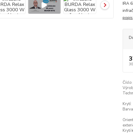
IRA 6
infra
popis
D
3
30
Číslo
Výrob
Techn
Krytí:
Barva
Orien
exteri
Krytí 