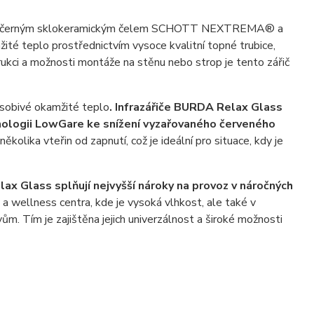
ybaven černým sklokeramickým čelem SCHOTT NEXTREMA® a
té teplo prostřednictvím vysoce kvalitní topné trubice,
rukci a možnosti montáže na stěnu nebo strop je tento zářič
ůsobivé okamžité teplo
. Infrazářiče BURDA Relax Glass
chnologii LowGare ke snížení vyzařovaného červeného
kolika vteřin od zapnutí, což je ideální pro situace, kdy je
lax Glass splňují nejvyšší nároky na provoz v náročných
y a wellness centra, kde je vysoká vlhkost, ale také v
ům. Tím je zajištěna jejich univerzálnost a široké možnosti