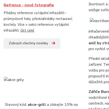
životnost a
Refrence - nové fotografie
snižuje svít
Přidány reference vytápění infrazářiči -
průmyslové haly, předzahrádky restaurací,
kostely. Více v sekci reference vytápění
infrazářiči.
číst celé
infračervené
chladnějších
aniž by zt
Zobrazit všechny novinky
pro rychlé v
Přední sklo
zařízení. T
volbu pro po
propouští in
důležité pro
Zářiče Burd
vodotěsné ko
centrech, na
Slevový kód:
akce-grill
a získejte 10% na