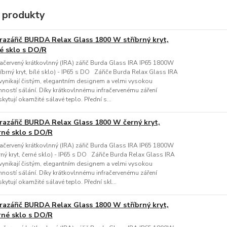
 produkty
frazářič BURDA Relax Glass 1800 W stříbrný kryt,
lé sklo s DO/R
račervený krátkovlnný (IRA) zářič Burda Glass IRA IP65 1800W
říbrný kryt, bílé sklo) - IP65 s DO Zářiče Burda Relax Glass IRA
vynikají čistým, elegantním designem a velmi vysokou
nností sálání. Díky krátkovlnnému infračervenému záření
kytují okamžité sálavé teplo. Přední s...
frazářič BURDA Relax Glass 1800 W černý kryt,
rné sklo s DO/R
račervený krátkovlnný (IRA) zářič Burda Glass IRA IP65 1800W
rný kryt, černé sklo) - IP65 s DO Zářiče Burda Relax Glass IRA
vynikají čistým, elegantním designem a velmi vysokou
nností sálání. Díky krátkovlnnému infračervenému záření
kytují okamžité sálavé teplo. Přední skl...
frazářič BURDA Relax Glass 1800 W stříbrný kryt,
rné sklo s DO/R