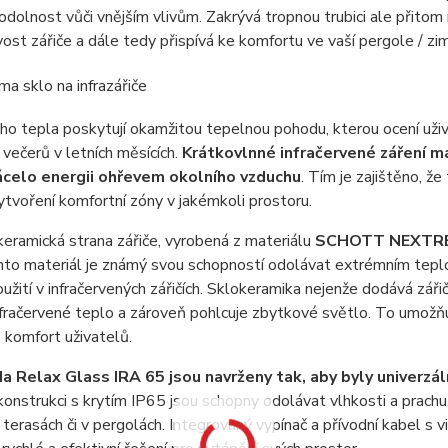
 odolnost vůči vnějším vlivům. Zakrývá tropnou trubici ale přito
ivost zářiče a dále tedy přispívá ke komfortu ve vaší pergole / zi
ho tepla poskytují okamžitou tepelnou pohodu, kterou ocení uživ
 večerů v letních měsících.
Krátkovlnné infračervené záření má 
rácelo energii ohřevem okolního vzduchu
. Tím je zajištěno, že
ytvoření komfortní zóny v jakémkoli prostoru.
keramická strana zářiče, vyrobená z materiálu
SCHOTT NEXTR
ento materiál je známý svou schopností odolávat extrémním teplo
užití v infračervených zářičích. Sklokeramika nejenže dodává zářič
fračervené teplo a zároveň pohlcuje zbytkové světlo. To umožňuje
 komfort uživatelů.
a Relax Glass IRA 65 jsou navrženy tak, aby byly univerzáln
nstrukci s krytím IP65 jsou schopny odolávat vlhkosti a prachu, c
 terasách či v pergolách. Integrovaný vypínač a přívodní kabel s vidl