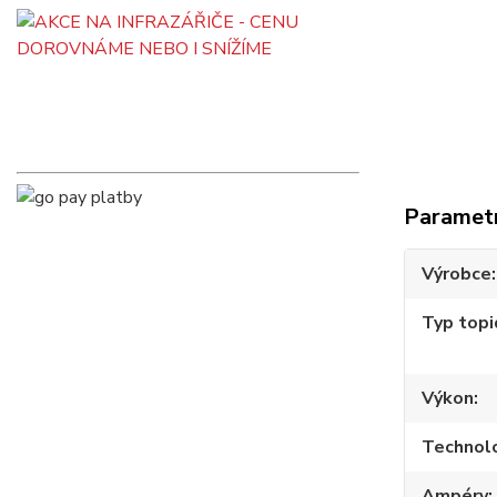
Paramet
Výrobce
Typ topi
Výkon
Technol
Ampéry