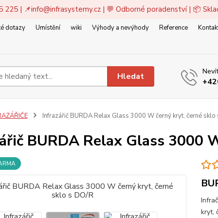
5 225 | 📌
info@infrasystemy.cz
| 💬 Odborné poradenství | 📦 Skl
é dotazy
Umístění
wiki
Výhody a nevýhody
Reference
Kontak
Nevít
Hledat
+42
RAZÁŘIČE
Infrazářič BURDA Relax Glass 3000 W černý kryt, černé sklo
zářič BURDA Relax Glass 3000 W 
DARMA
BU
Infra
kryt,