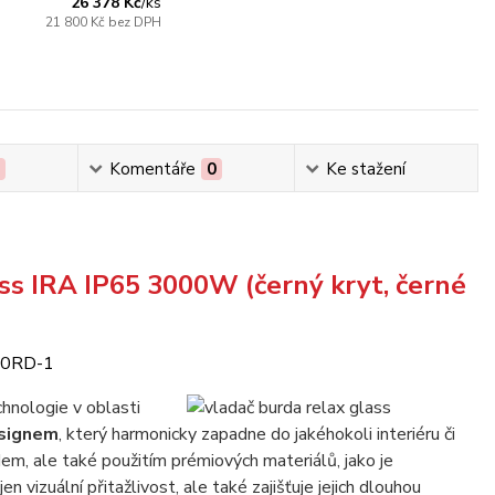
26 378 Kč
/
ks
21 800 Kč
bez DPH
0
Komentáře
0
Ke stažení
ass IRA IP65 3000W (černý kryt, černé
hnologie v oblasti
esignem
, který harmonicky zapadne do jakéhokoli interiéru či
dem, ale také použitím prémiových materiálů, jako je
 vizuální přitažlivost, ale také zajišťuje jejich dlouhou