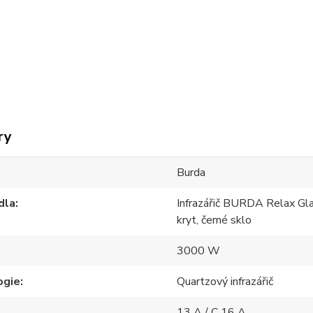
ry
Burda
dla
Infrazářič BURDA Relax G
kryt, černé sklo
3000 W
ogie
Quartzový infrazářič
13 A / C 16 A