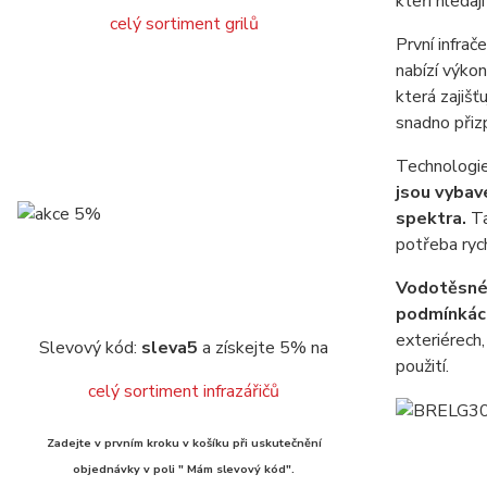
kteří hledaj
celý sortiment grilů
První infr
nabízí výko
která zajišť
snadno přiz
Technologie
jsou vybav
spektra.
Ta
potřeba rych
Vodotěsné 
podmínkác
exteriérech,
Slevový kód:
sleva5
a získejte 5% na
použití.
celý sortiment infrazářičů
Zadejte v prvním kroku v košíku při uskutečnění
objednávky v poli " Mám slevový kód".