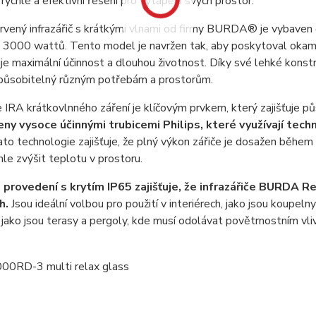
í rychlé a efektivní řešení pro vytápění svých prostor.
ačervený infrazářič s krátkými vlnami od firmy BURDA® je v
n 3000 wattů. Tento model je navržen tak, aby poskytoval okamži
uje maximální účinnost a dlouhou životnost. Díky své lehké konst
působitelný různým potřebám a prostorům.
 IRA krátkovlnného záření je klíčovým prvkem, který zajišťuje p
eny vysoce účinnými trubicemi Philips, které využívají te
to technologie zajišťuje, že plný výkon zářiče je dosažen během ně
le zvýšit teplotu v prostoru.
provedení s krytím IP65 zajišťuje, že infrazářiče BURDA Re
h.
Jsou ideální volbou pro použití v interiérech, jako jsou koupeln
 jako jsou terasy a pergoly, kde musí odolávat povětrnostním vliv