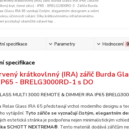
račervený krátkovlnný (IRA) zářič Burda Glass IRA IP65 1800W
říbrný kryt, černé sklo) - IP65 - BRELG1800RD-3 Zářiče Burda
ax Glass IRA 65 vynikají čistým, elegantním designem a velmi
okou účinností sálání. Díky krátkovlnnému infračervenému
ení poskytují okamžité sálavé tep...
ní specifikace
Parametry
Hodnocení
í specifikace
rvený krátkovlnný (IRA) zářič Burda Gl
- IP65 - BRELG3000RD-1 s DO
a Relax Glass IRA 65 představují vrchol moderního designu a tec
ého vytápění.
Tyto zářiče se vyznačují čistým, elegantním d
ejich estetická stránka je podpořena nejen minimalistickým vzhle
mika SCHOTT NEXTREMA®
. Tento materiál dodává zářičům nejen