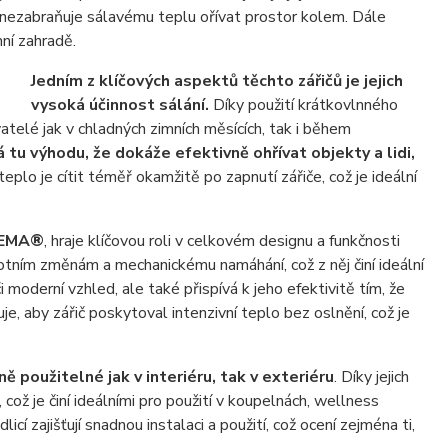
m nezabraňuje sálavému teplu ořívat prostor kolem. Dále
mní zahradě.
Jedním z klíčových aspektů těchto zářičů je jejich
vysoká účinnost sálání.
Díky použití krátkovlnného
atelé jak v chladných zimních měsících, tak i během
tu výhodu, že dokáže efektivně ohřívat objekty a lidi,
 teplo je cítit téměř okamžitě po zapnutí zářiče, což je ideální
EMA®
, hraje klíčovou roli v celkovém designu a funkčnosti
tním změnám a mechanickému namáhání, což z něj činí ideální
i moderní vzhled, ale také přispívá k jeho efektivitě tím, že
, aby zářič poskytoval intenzivní teplo bez oslnění, což je
ě použitelné jak v interiéru, tak v exteriéru
. Díky jejich
ož je činí ideálními pro použití v koupelnách, wellness
icí zajišťují snadnou instalaci a použití, což ocení zejména ti,