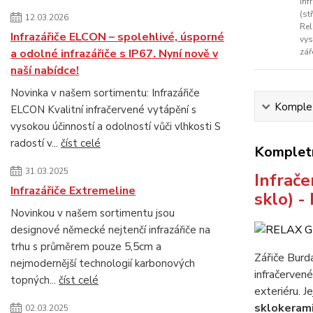
Inf
(st
12.03.2026
Rel
Infrazářiče ELCON – spolehlivé, úsporné
vys
a odolné infrazářiče s IP67. Nyní nově v
zář
naší nabídce!
Novinka v našem sortimentu: Infrazářiče
Komplet
ELCON Kvalitní infračervené vytápění s
vysokou účinností a odolností vůči vlhkosti S
radostí v...
číst celé
Kompletn
31.03.2025
Infrače
Infrazářiče Extremeline
sklo) 
Novinkou v našem sortimentu jsou
designové německé nejtenčí infrazářiče na
trhu s průměrem pouze 5,5cm a
Zářiče Burd
nejmodernější technologií karbonových
infračerven
topných...
číst celé
exteriéru. J
sklokera
02.03.2025