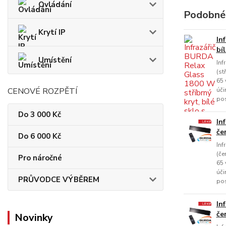
Ovládání
Podobné
Krytí IP
In
bí
Umístění
Inf
(st
65 
CENOVÉ ROZPĚTÍ
úči
pos
Do 3 000 Kč
In
če
Do 6 000 Kč
Inf
(če
Pro náročné
65 
úči
PRŮVODCE VÝBĚREM
pos
In
če
Novinky