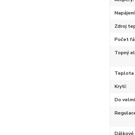
Napájení
Zdroj te
Počet fá
Topný e
Teplota
Krytí
Do velmi
Regulac
Dálkové 