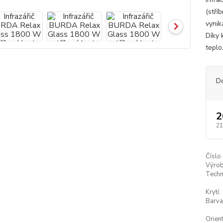
(stří
vynik
Díky 
teplo.
D
2
21
Číslo
Výrob
Techn
Krytí:
Barva
Orien