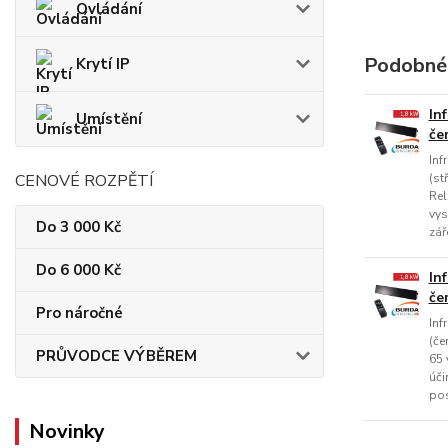
Ovládání
Podobné
Krytí IP
In
Umístění
če
Inf
CENOVÉ ROZPĚTÍ
(st
Rel
vys
Do 3 000 Kč
zář
Do 6 000 Kč
In
če
Pro náročné
Inf
(če
PRŮVODCE VÝBĚREM
65 
úči
pos
Novinky