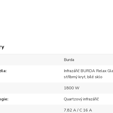
ry
Burda
dla
Infrazářič BURDA Relax G
stříbrný kryt, bílé sklo
1800 W
ogie
Quartzový infrazářič
7,82 A / C 16 A