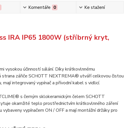
0
Komentáře
0
Ke stažení
ss IRA IP65 1800W (stříbrný kryt,
mi vysokou účinností sálání. Díky krátkovlnnému
ická strana zářiče SCHOTT NEXTREMA® utváří celkovou čistou
 mají integrovaný vypínač a přívodní kabel s vidlicí.
RFECTCLIME® s černým sklokeramickým čelem SCHOTT
ytuje okamžité teplo prostřednictvím krátkovlnného záření
jsou vybaveny vypínačem ON / OFF a mají montážní držáky pro