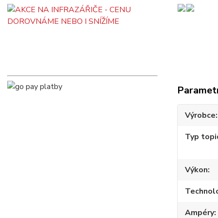
Paramet
Výrobce
Typ topi
Výkon
Technol
Ampéry