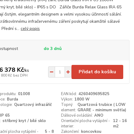
brný kryt, bílé sklo) - IP65 s DO Zářiče Burda Relax Glass IRA 65
ají čistým, elegantním designem a velmi vysokou účinností sálání.
krátkovlnnému infračervenému záření poskytují okamžité sálavé
 Přední s...
celý popis
ostupnost
do 3 dnů
6 378 Kč
/
ks
Přidat do košíku
 800 Kč
bez DPH
 produktu:
01008
EAN kód:
4260409695825
ce:
Burda
Výkon:
1800 W
ologie:
Quartzový infrazářič
Topný
Quartzová trubice ( LOW
element:
GRARE - minimum světla)
IP 65
Dálkové ovládání:
ANO
:
stříbrný kryt / bílé sklo
Orientační plocha vytápění -
12 - 16
interier:
m2
tační plocha vytápění -
5 - 8
Zakončení:
koncovkou