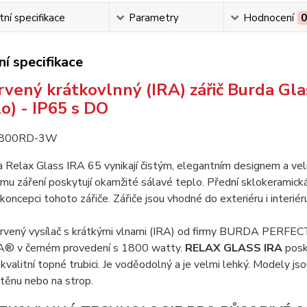
ní specifikace
Parametry
Hodnocení
í specifikace
rvený krátkovlnný (IRA) zářič Burda Gla
lo) - IP65 s DO
a Relax Glass IRA 65 vynikají čistým, elegantním designem a vel
ému záření poskytují okamžité sálavé teplo. Přední sklokeram
oncepci tohoto zářiče. Zářiče jsou vhodné do exteriéru i interiéru,
ačervený vysílač s krátkými vlnami (IRA) od firmy BURDA PE
v černém provedení s 1800 watty.
RELAX GLASS IRA
posk
kvalitní topné trubici. Je voděodolný a je velmi lehký. Modely 
těnu nebo na strop.