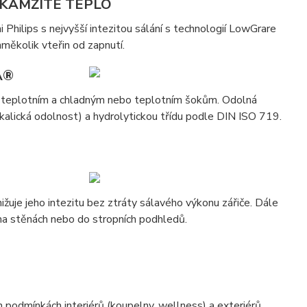
KAMŽITÉ TEPLO
hilips s nejvyšší intezitou sálání s technologií LowGrare
nměkolik vteřin od zapnutí.
A®
 teplotním a chladným nebo teplotním šokům. Odolná
kalická odolnost) a hydrolytickou třídu podle DIN ISO 719.
žuje jeho intezitu bez ztráty sálavého výkonu zářiče. Dále
e na stěnách nebo do stropních podhledů.
 podmínkách interiérů (koupelny, wellness) a exteriérů