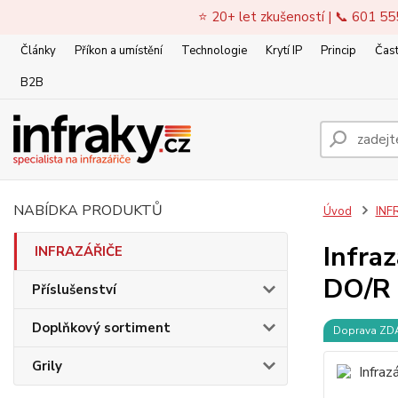
⭐ 20+ let zkušeností | 📞 601 55
Články
Příkon a umístění
Technologie
Krytí IP
Princip
Čast
B2B
NABÍDKA PRODUKTŮ
Úvod
INF
Infra
INFRAZÁŘIČE
DO/R
Příslušenství
Doplňkový sortiment
Doprava Z
Grily