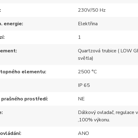
230V/50 Hz
p. energie
Elektřina
zí
1
lement
Quartzová trubice ( LOW 
světla)
 topného elementu
2500 °C
IP 65
 prašného prostředí
NE
e
Dálkový ovladač, regulace
,100% výkonu.
ovládání
ANO