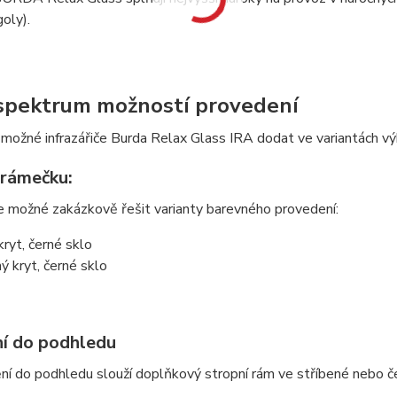
goly).
 spektrum možností provedení
 možné infrazářiče Burda Relax Glass IRA dodat ve variantách
 rámečku:
je možné zakázkově řešit varianty barevného provedení:
kryt, černé sklo
ný kryt, černé sklo
í do podhledu
ní do podhledu slouží doplňkový stropní rám ve stříbené nebo č