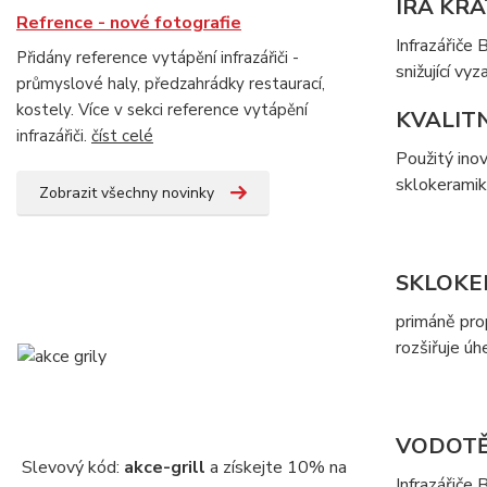
IRA KR
Refrence - nové fotografie
Infrazářiče
Přidány reference vytápění infrazářiči -
snižující vy
průmyslové haly, předzahrádky restaurací,
kostely. Více v sekci reference vytápění
KVALIT
infrazářiči.
číst celé
Použitý ino
sklokeramik
Zobrazit všechny novinky
SKLOKE
primáně prop
rozšiřuje úh
VODOTĚ
Slevový kód:
akce-grill
a získejte 10% na
Infrazářiče