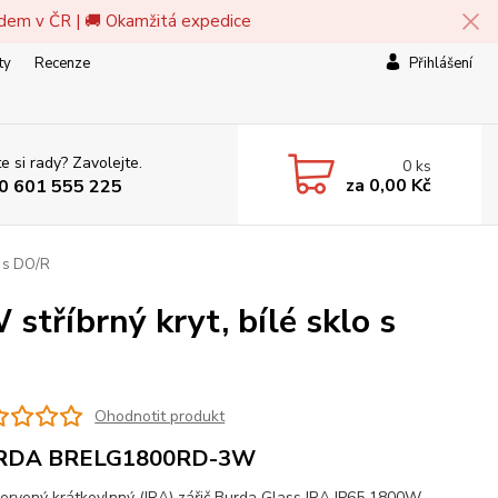
adem v ČR | 🚚 Okamžitá expedice
ty
Recenze
Přihlášení
e si rady? Zavolejte.
0
ks
za
0,00 Kč
0 601 555 225
o s DO/R
tříbrný kryt, bílé sklo s
Ohodnotit produkt
RDA BRELG1800RD-3W
červený krátkovlnný (IRA) zářič Burda Glass IRA IP65 1800W