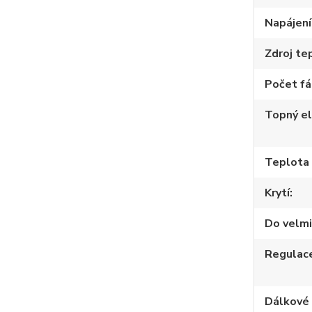
Napájení
Zdroj te
Počet fá
Topný e
Teplota
Krytí
Do velmi
Regulac
Dálkové 