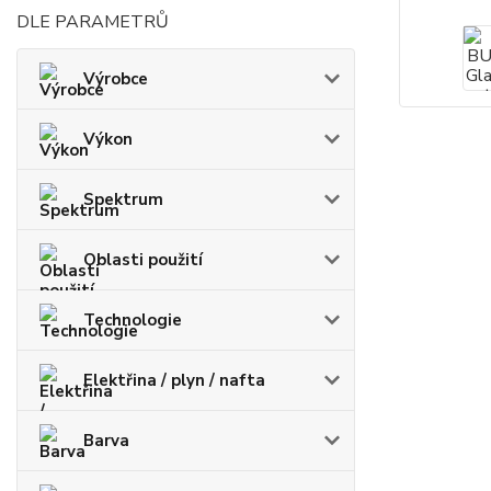
DLE PARAMETRŮ
Výrobce
Výkon
Spektrum
Oblasti použití
Technologie
Elektřina / plyn / nafta
Barva