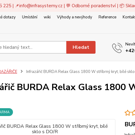
5 225 | 📌
info@infrasystemy.cz
| 💬 Odborné poradenství | 📦 Skl
é dotazy
Umístění
wiki
Výhody a nevýhody
Reference
Kontak
Nevít
Hledat
+42
RAZÁŘIČE
Infrazářič BURDA Relax Glass 1800 W stříbrný kryt, bílé skl
zářič BURDA Relax Glass 1800 W s
DARMA
BU
Infra