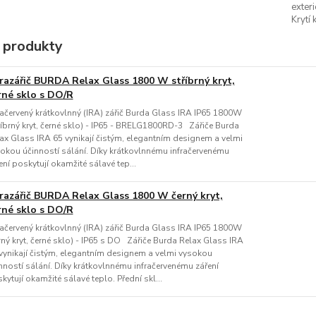
exteri
Krytí 
 produkty
frazářič BURDA Relax Glass 1800 W stříbrný kryt,
rné sklo s DO/R
račervený krátkovlnný (IRA) zářič Burda Glass IRA IP65 1800W
říbrný kryt, černé sklo) - IP65 - BRELG1800RD-3 Zářiče Burda
ax Glass IRA 65 vynikají čistým, elegantním designem a velmi
okou účinností sálání. Díky krátkovlnnému infračervenému
ení poskytují okamžité sálavé tep...
frazářič BURDA Relax Glass 1800 W černý kryt,
rné sklo s DO/R
račervený krátkovlnný (IRA) zářič Burda Glass IRA IP65 1800W
rný kryt, černé sklo) - IP65 s DO Zářiče Burda Relax Glass IRA
vynikají čistým, elegantním designem a velmi vysokou
nností sálání. Díky krátkovlnnému infračervenému záření
kytují okamžité sálavé teplo. Přední skl...