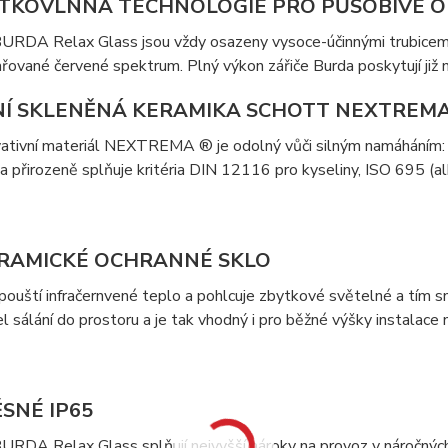
ÁTKOVLNNÁ TECHNOLOGIE PRO PŮSOBIVÉ O
 BURDA Relax Glass jsou vždy osazeny vysoce-účinnými trubicemi P
zařované červené spektrum. Plný výkon zářiče Burda poskytují již 
NÍ SKLENĚNÁ KERAMIKA SCHOTT NEXTREM
vativní materiál NEXTREMA ® je odolný vůči silným namáháním:
a přirozeně splňuje kritéria DIN 12116 pro kyseliny, ISO 695 (al
RAMICKÉ OCHRANNÉ SKLO
ouští infračernvené teplo a pohlcuje zbytkové světelné a tím sni
el sálání do prostoru a je tak vhodný i pro běžné výšky instalac
SNÉ IP65
 BURDA Relax Glass splňují nejvyšší nároky na provoz v náročných