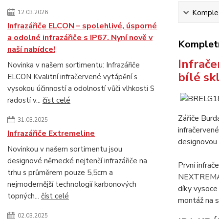
Komplet
12.03.2026
Infrazářiče ELCON – spolehlivé, úsporné
a odolné infrazářiče s IP67. Nyní nově v
Kompletn
naší nabídce!
Infrače
Novinka v našem sortimentu: Infrazářiče
bílé sk
ELCON Kvalitní infračervené vytápění s
vysokou účinností a odolností vůči vlhkosti S
radostí v...
číst celé
Zářiče Burd
31.03.2025
infračerven
Infrazářiče Extremeline
designovou k
Novinkou v našem sortimentu jsou
designové německé nejtenčí infrazářiče na
První infr
trhu s průměrem pouze 5,5cm a
NEXTREMA® 
nejmodernější technologií karbonových
díky vysoce 
topných...
číst celé
montáž na s
02.03.2025