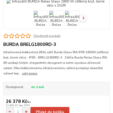
Ohodnotit produkt
BURDA BRELG1800RD-3
Infračervený krátkovlnný (IRA) zářič Burda Glass IRA IP65 1800W (stříbrný
kryt, černé sklo) - IP65 - BRELG1800RD-3 Zářiče Burda Relax Glass IRA
65 vynikají čistým, elegantním designem a velmi vysokou účinností
sálání. Díky krátkovlnnému infračervenému záření poskytují okamžité
sálavé tep...
celý popis
Dostupnost
do 3 dnů
26 378 Kč
/
ks
21 800 Kč
bez DPH
Přidat do košíku