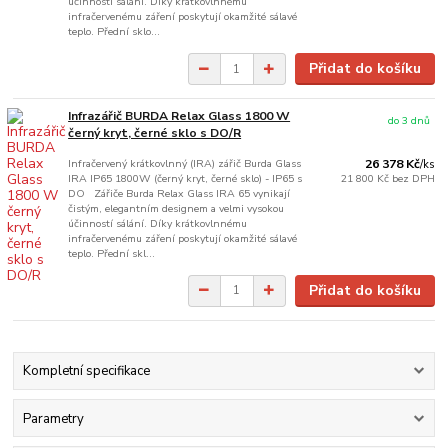
účinností sálání. Díky krátkovlnnému
infračervenému záření poskytují okamžité sálavé
teplo. Přední sklo...
Přidat do košíku
Infrazářič BURDA Relax Glass 1800 W
do 3 dnů
černý kryt, černé sklo s DO/R
Infračervený krátkovlnný (IRA) zářič Burda Glass
26 378 Kč
/
ks
IRA IP65 1800W (černý kryt, černé sklo) - IP65 s
21 800 Kč
bez DPH
DO Zářiče Burda Relax Glass IRA 65 vynikají
čistým, elegantním designem a velmi vysokou
účinností sálání. Díky krátkovlnnému
infračervenému záření poskytují okamžité sálavé
teplo. Přední skl...
Přidat do košíku
Kompletní specifikace
Parametry