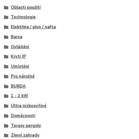
Oblasti použití
Technologie
Elektřina / plyn / nafta
Barva
Ovládání
Krytí IP
Umístění
Pro náročné
BURDA
1 - 2 kW
Ultra nízkosvítivé
Domácnosti
Terasy pergoly
Zimní zahrady