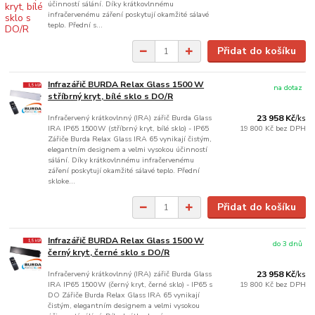
účinností sálání. Díky krátkovlnnému
infračervenému záření poskytují okamžité sálavé
teplo. Přední s...
Přidat do košíku
Infrazářič BURDA Relax Glass 1500 W
na dotaz
stříbrný kryt, bílé sklo s DO/R
Infračervený krátkovlnný (IRA) zářič Burda Glass
23 958 Kč
/
ks
IRA IP65 1500W (stříbrný kryt, bílé sklo) - IP65
19 800 Kč
bez DPH
Zářiče Burda Relax Glass IRA 65 vynikají čistým,
elegantním designem a velmi vysokou účinností
sálání. Díky krátkovlnnému infračervenému
záření poskytují okamžité sálavé teplo. Přední
skloke...
Přidat do košíku
Infrazářič BURDA Relax Glass 1500 W
do 3 dnů
černý kryt, černé sklo s DO/R
Infračervený krátkovlnný (IRA) zářič Burda Glass
23 958 Kč
/
ks
IRA IP65 1500W (černý kryt, černé sklo) - IP65 s
19 800 Kč
bez DPH
DO Zářiče Burda Relax Glass IRA 65 vynikají
čistým, elegantním designem a velmi vysokou