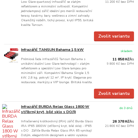
Low Glare quartzový infrazářič se zlatým
11 200 Kč
bez DPH
reflektorem a minimální svítivostí. Kompaktní
jednolampový zářič ideální pro menší restaurační
terasy, kavárny, bary, wellness a zimní zahrady.
Okamžitý náběh, tichý provoz, krytí IP55, britská
kvalita Tansun.
Zvolit variantu
Infrazářič TANSUN Bahama 1,5 kW
skladem
Prémiová řada infrazářičů Tansun Bahama s
11 858 Kč
/
ks
unikátní duální Low Glare technologií – zlatým
9 800 Kč
bez DPH
reflektorem a speciální Low Glare lampou pro
minimální záři. Kompaktní Bahama Single 1,5
kW, 2,8 kg, pokrytí 12 m², IP krytí. Elegance pro
restaurace, markýzy a VIP lounge. Britská kvalita.
Zvolit variantu
Infrazářič BURDA Relax Glass 1800 W
do 3 dnů
stříbrný kryt, bílé sklo s DO/R
Infračervený krátkovlnný (IRA) zářič Burda Glass
26 378 Kč
/
ks
IRA IP65 1800W (stříbrný kryt, bílé sklo) - IP65
21 800 Kč
bez DPH
s DO Zářiče Burda Relax Glass IRA 65 vynikají
čistým, elegantním designem a velmi vysokou