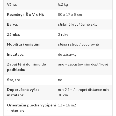
Váha
5,2 kg
Rozměry ( Š x V x H)
90 x 17 x 8 cm
Barva
stříbrný kryt / černé sklo
Záruka
2 roky
Mobilita / umístění
stěna i strop / vodorovně
Instalace
do zásuvky
Zapuštění do rámu do
ano - zápustný rám doplňkově
podhledu
Stojan
ne
Doporučená výška
min 2,1m / stropní distance min
instalace
30 cm
Orientační plocha vytápění
12 - 16 m2
- interier