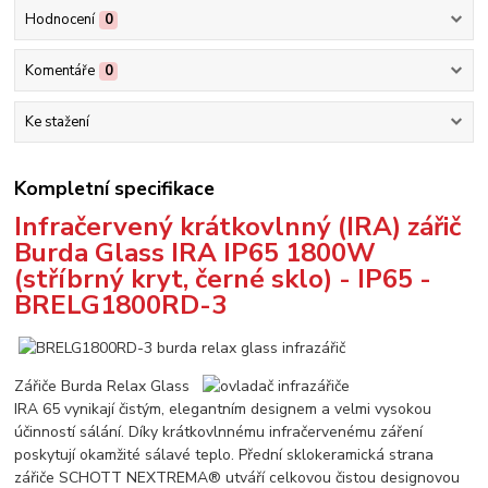
Hodnocení
0
Komentáře
0
Ke stažení
Kompletní specifikace
Infračervený krátkovlnný (IRA) zářič
Burda Glass IRA IP65 1800W
(stříbrný kryt, černé sklo) - IP65 -
BRELG1800RD-3
Zářiče Burda Relax Glass
IRA 65 vynikají čistým, elegantním designem a velmi vysokou
účinností sálání. Díky krátkovlnnému infračervenému záření
poskytují okamžité sálavé teplo. Přední sklokeramická strana
zářiče SCHOTT NEXTREMA® utváří celkovou čistou designovou