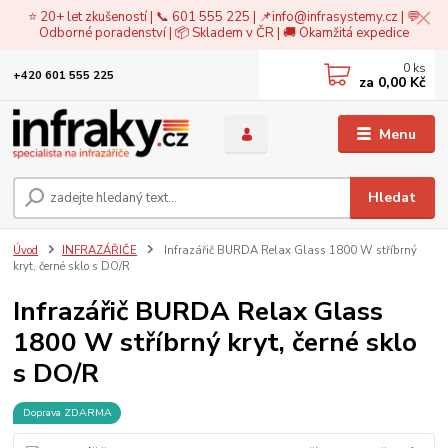
⭐ 20+ let zkušeností | 📞 601 555 225 | 📌
info@infrasystemy.cz
| 💬
Odborné poradenství | 📦 Skladem v ČR | 🚚 Okamžitá expedice
0
ks
+420 601 555 225
za
0,00 Kč
Menu
Hledat
Úvod
INFRAZÁŘIČE
Infrazářič BURDA Relax Glass 1800 W stříbrný
kryt, černé sklo s DO/R
Infrazářič BURDA Relax Glass
1800 W stříbrný kryt, černé sklo
s DO/R
Doprava ZDARMA