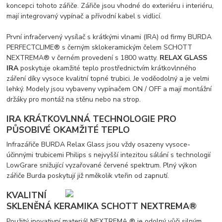
koncepci tohoto zářiče. Zářiče jsou vhodné do exteriéru i interiéru,
mají integrovaný vypínač a přívodní kabel s vidlicí.
První infračervený vysílač s krátkými vlnami (IRA) od firmy BURDA
PERFECTCLIME® s černým sklokeramickým čelem SCHOTT
NEXTREMA® v černém provedení s 1800 watty.
RELAX GLASS
IRA
poskytuje okamžité teplo prostřednictvím krátkovlnného
záření díky vysoce kvalitní topné trubici. Je voděodolný a je velmi
lehký. Modely jsou vybaveny vypínačem ON / OFF a mají montážní
držáky pro montáž na stěnu nebo na strop.
IRA KRÁTKOVLNNÁ TECHNOLOGIE PRO
PŮSOBIVÉ OKAMŽITÉ TEPLO
Infrazářiče BURDA Relax Glass jsou vždy osazeny vysoce-
účinnými trubicemi Philips s nejvyšší intezitou sálání s technologií
LowGrare snižující vyzařované červené spektrum. Plný výkon
zářiče Burda poskytují již nměkolik vteřin od zapnutí.
KVALITNÍ
SKLENĚNÁ KERAMIKA SCHOTT NEXTREMA®
Použitý inovativní materiál NEXTREMA ® je odolný vůči silným