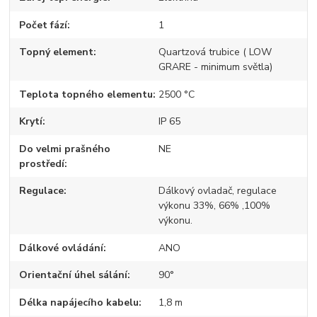
Počet fází
1
Topný element
Quartzová trubice ( LOW
GRARE - minimum světla)
Teplota topného elementu
2500 °C
Krytí
IP 65
Do velmi prašného
NE
prostředí
Regulace
Dálkový ovladač, regulace
výkonu 33%, 66% ,100%
výkonu.
Dálkové ovládání
ANO
Orientační úhel sálání
90°
Délka napájecího kabelu
1,8 m