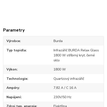
Parametry
Výrobce
Burda
Typ topidla
Infrazářič BURDA Relax Glass
1800 W stříbrný kryt, černé
sklo
Výkon
1800 W
Technologie
Quartzový infrazářič
Ampéry
7,82 A / C 16 A
Napájení
230V/50 Hz
Zdroj tep. energie
Elektřina