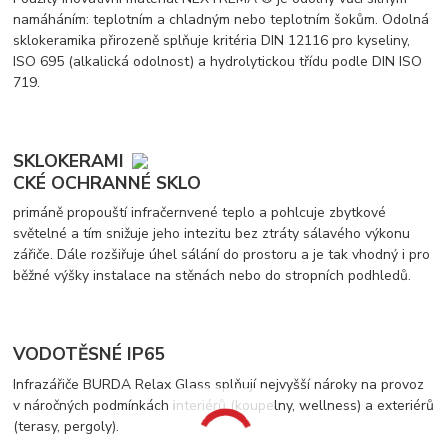
namáháním: teplotním a chladným nebo teplotním šokům. Odolná
sklokeramika přirozeně splňuje kritéria DIN 12116 pro kyseliny,
ISO 695 (alkalická odolnost) a hydrolytickou třídu podle DIN ISO
719.
SKLOKERAMI
CKÉ OCHRANNÉ SKLO
primáně propouští infračernvené teplo a pohlcuje zbytkové
světelné a tím snižuje jeho intezitu bez ztráty sálavého výkonu
zářiče. Dále rozšiřuje úhel sálání do prostoru a je tak vhodný i pro
běžné výšky instalace na stěnách nebo do stropních podhledů.
VODOTĚSNÉ IP65
Infrazářiče BURDA Relax Glass splňují nejvyšší nároky na provoz
v náročných podmínkách interiérů (koupelny, wellness) a exteriérů
(terasy, pergoly).