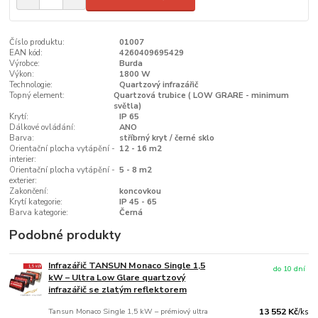
Číslo produktu:
01007
EAN kód:
4260409695429
Výrobce:
Burda
Výkon:
1800 W
Technologie:
Quartzový infrazářič
Topný element:
Quartzová trubice ( LOW GRARE - minimum
světla)
Krytí:
IP 65
Dálkové ovládání:
ANO
Barva:
stříbrný kryt / černé sklo
Orientační plocha vytápění -
12 - 16 m2
interier:
Orientační plocha vytápění -
5 - 8 m2
exterier:
Zakončení:
koncovkou
Krytí kategorie:
IP 45 - 65
Barva kategorie:
Černá
Podobné produkty
Infrazářič TANSUN Monaco Single 1,5
do 10 dní
kW – Ultra Low Glare quartzový
infrazářič se zlatým reflektorem
Tansun Monaco Single 1,5 kW – prémiový ultra
13 552 Kč
/
ks