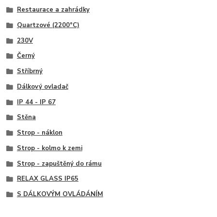
Restaurace a zahrádky
Quartzové (2200°C)
230V
Černý
Stříbrný
Dálkový ovladač
IP 44 - IP 67
Stěna
Strop - náklon
Strop - kolmo k zemi
Strop - zapuštěný do rámu
RELAX GLASS IP65
S DÁLKOVÝM OVLÁDÁNÍM