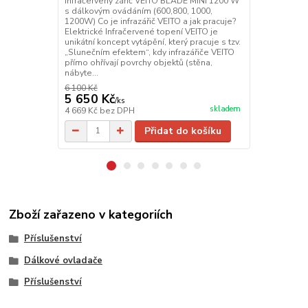
Infračervený zářič VEITO BLADE MINI 1200 W
Infračervený
s dálkovým ovádáním (600,800, 1000,
1800W s dál
1200W) Co je infrazářič VEITO a jak pracuje?
900/1200/150
Elektrické Infračervené topení VEITO je
VEITO a jak p
unikátní koncept vytápění, který pracuje s tzv.
topení VEITO
„Slunečním efektem“, kdy infrazářiče VEITO
který pracuje
přímo ohřívají povrchy objektů (stěna,
infrazářiče V
nábyte...
objektů (st...
6 100 Kč
6 750 Kč
5 650 Kč
4 780 Kč
/
ks
skladem
4 669 Kč
bez DPH
3 950 Kč
bez
Přidat do košíku
Zboží zařazeno v kategoriích
Příslušenství
Dálkové ovladače
Příslušenství