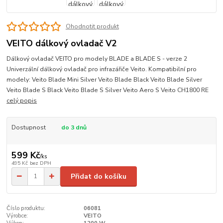
Ohodnotit produkt
VEITO dálkový ovladač V2
Dálkový ovladač VEITO pro modely BLADE a BLADE S - verze 2
Univerzální dálkový ovladač pro infrazářiče Veito. Kompatibilní pro
modely: Veito Blade Mini Silver Veito Blade Black Veito Blade Silver
Veito Blade S Black Veito Blade S Silver Veito Aero S Veito CH1800 RE
celý popis
Dostupnost
do 3 dnů
599 Kč
/
ks
495 Kč
bez DPH
Přidat do košíku
Číslo produktu:
06081
Výrobce:
VEITO