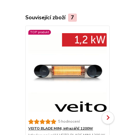
Související zboží
7
TOP produkt
TOP produkt
Akce
5 hodnocení
VEITO BLADE MINI, infrazářič 1200W
VEITO CH180