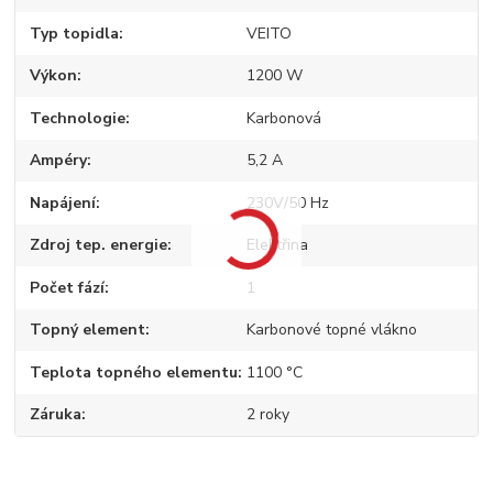
Typ topidla
VEITO
Výkon
1200 W
Technologie
Karbonová
Ampéry
5,2 A
Napájení
230V/50 Hz
Zdroj tep. energie
Elektřina
Počet fází
1
Topný element
Karbonové topné vlákno
Teplota topného elementu
1100 °C
Záruka
2 roky