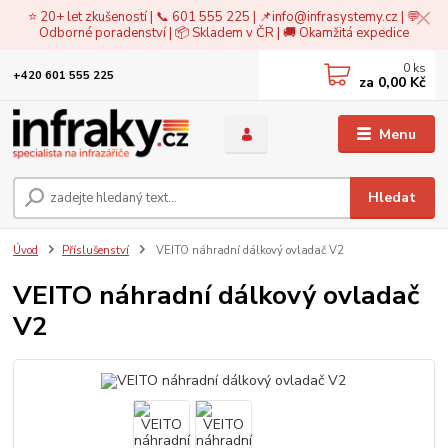
⭐ 20+ let zkušeností | 📞 601 555 225 | 📌
info@infrasystemy.cz
| 💬
Odborné poradenství | 📦 Skladem v ČR | 🚚 Okamžitá expedice
0
ks
+420 601 555 225
za
0,00 Kč
Menu
Hledat
Úvod
Příslušenství
VEITO náhradní dálkový ovladač V2
VEITO náhradní dálkový ovladač
V2