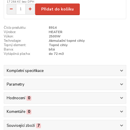
17 264 Kč
bez DPH
Přidat do košíku
Číslo produktu:
8914
Výrobce:
HEATER
Výkon:
2500W
Technologie:
Akmulační topné cihly
Topný element:
Topné cihly
Barva:
bílá
Vytápěná plocha:
do 72 m3
Kompletní specifikace
Parametry
Hodnocení
0
Komentáře
0
Související zboží
7