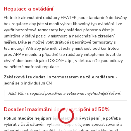
Regulace a ovládání
Eletrické akumulační radiátory HEATER jsou standardně dodávány
bez regulace aby jste si mohli vybrat libovolný typ ovládání. Lze
využít bezdrátové termostaty kdy ovládací přenosná část je
umístěna v idální pozici v místnosti a nedochází ke zkreslení
měření. Dále je možné volit drátvoé i bedrátové termostaty s
technologií Wifi aby jste měli všechny místnosti pod kontrolou
přes APP v mobilu a případně lze radiátory imteplementovat do
chytré domácnosti jako LOXONE atp.., v detailu níže jsou odkazy
na některé možnosti regulace.
Zakázkově lze dodat i s termostatem na těle radiátoru
-
jedná se o individuální CN.
Rádi Vám s regulací poradíme a vybereme nejvhodnější řešení.
Dosažení maximální úpory vytápění až 50%
Pokud hledáte nejúpornější elektrické vytápění,
je potřeba
vybírat v čistě sálavém vytápění, doporučujeme specializované a
odborné společnosti například německé infrapanely Heatwell -