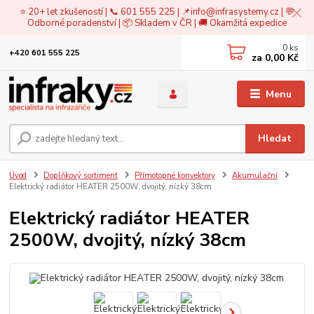
⭐ 20+ let zkušeností | 📞 601 555 225 | 📌
info@infrasystemy.cz
| 💬
Odborné poradenství | 📦 Skladem v ČR | 🚚 Okamžitá expedice
0
ks
+420 601 555 225
za
0,00 Kč
Menu
Hledat
Úvod
Doplňkový sortiment
Přímotopné konvektory
Akumulační
Elektrický radiátor HEATER 2500W, dvojitý, nízký 38cm
Elektrický radiátor HEATER
2500W, dvojitý, nízký 38cm