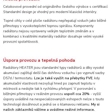
Celokovové provední od originálního českého výrobce s certifikací.
Standardní design je vhodný pro moderní klasické interiéry.
Topné cihly v celé ploše radiátoru nepřepalují vzduch jako běžné
přímotopy s vysokoteplotní topnou spirálou. Komponenty
radiátoru nejsou vystaveny velkým teplotním změnám a v
kombinaci s kvalitními materiály radiátor dosahuje velmi vysoké
provozní spolehlivosti.
Úspora provozu a tepelná pohoda
Radiátory HEATER jsou standardní typy radiátorů a díky vysoké
akumulaci zajišťují delší čas dohřevu vzduchu i po vypnutí sazby
D57d / termostatu.
Lze je také využít na přebytky FVE
, kdy
akumulační vlastnosti nezvyšují hned po zapnutí teplotu v
místnosti a nedojte tak k rychlému přetopní. V porovnání s
běžnými přímotopy v reálném provozu
uspoří cca 20%
- vyšší
úspory uváděné na nespecializovaných eshopech nelze s touto
technologií dosáhnout a jedná se o klamavou reklamu.
My si
našich záklazníků vážíme a uvádíme reálné informace.