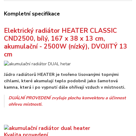
Kompletní specifikace
Elektrický radiátor HEATER CLASSIC
CND2500, bílý, 167 x 38 x 13 cm,
akumulační - 2500W (nízký), DVOJITÝ 13
cm
Jádro radiátorů HEATER je tvořeno lisovanými topnými
cihlami, které akumulují teplo podobně jako šamotová
kamna, která i po vypnutí dále ohřívají vzduch v místnosti.
DUÁLNÍ PROVEDENÍ zvyšuje plochu konvektoru a účinnost
ohřevu místnosti.
Kvalita provedení