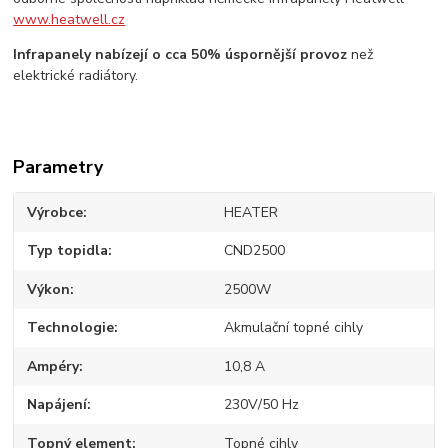
www.heatwell.cz
Infrapanely nabízejí o cca 50% úspornější provoz
než
elektrické radiátory.
Parametry
Výrobce
HEATER
Typ topidla
CND2500
Výkon
2500W
Technologie
Akmulační topné cihly
Ampéry
10,8 A
Napájení
230V/50 Hz
Topný element
Topné cihly