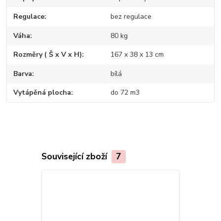
Regulace
bez regulace
Váha
80 kg
Rozměry ( Š x V x H)
167 x 38 x 13 cm
Barva
bílá
Vytápěná plocha
do 72 m3
Související zboží
7