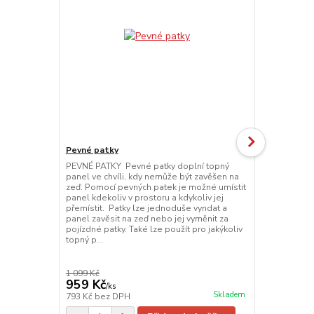
Pevné patky
Pojízdné pa
PEVNÉ PATKY Pevné patky doplní topný
POJÍZDNÉ PA
panel ve chvíli, kdy nemůže být zavěšen na
možné přemí
zeď. Pomocí pevných patek je možné umístit
místa na míst
panel kdekoliv v prostoru a kdykoliv jej
jednoduše vy
přemístit. Patky lze jednoduše vyndat a
nebo jej vym
panel zavěsit na zeď nebo jej vyměnit za
použít pro j
pojízdné patky. Také lze použít pro jakýkoliv
topný p...
1 099 Kč
1 389 Kč
959 Kč
1 089 Kč
/
ks
Skladem
793 Kč
bez DPH
900 Kč
bez 