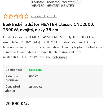
Ohodnotit produkt
Elektrický radiátor HEATER Classic CND2500,
2500W, dvojitý, nízký 38 cm
Elektrický radiátor HEATER CLASSIC CND2500, bílý, 167 x 38 x 13 cm,
akumulační - 2500W (nízký), DVOJITÝ 13 cmJádro radiátorů HEATER je
tvořeno lisovanými topnými cihlami, které akumulují teplo podobně jako
šamotová kamna, která i po vypnutí dále ohřívají vzduch v
místnosti. DUÁLNÍ PROVEDENÍ zvy...
celý popis
Dostupnost
Skladem
Paletová
500 Kč
přeprava
Cena před
21 300 Kč
slevou
20 890 Kč
/
ks