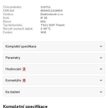
Číslo produktu:
110711
EAN kód:
8594012229853
Výrobce:
Elektrobock s.r.o
Krytí:
IP 20
Barva:
bílá
Typ termostatu:
TS11 WiFi Therm
Rozsah nastavit. teplot:
3-39 °C
Funkce:
Wifi
Kompletní specifikace
Parametry
Hodnocení
2
Komentáře
0
Ke stažení
Kompletní specifikace