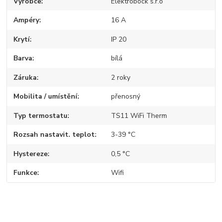
Výrobce
Elektrobock s.r.o
Ampéry
16 A
Krytí
IP 20
Barva
bílá
Záruka
2 roky
Mobilita / umístění
přenosný
Typ termostatu
TS11 WiFi Therm
Rozsah nastavit. teplot
3-39 °C
Hystereze
0,5 °C
Funkce
Wifi