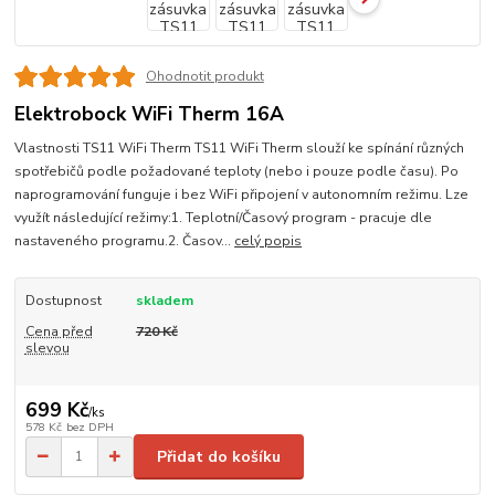
Ohodnotit produkt
Elektrobock WiFi Therm 16A
Vlastnosti TS11 WiFi Therm TS11 WiFi Therm slouží ke spínání různých
spotřebičů podle požadované teploty (nebo i pouze podle času). Po
naprogramování funguje i bez WiFi připojení v autonomním režimu. Lze
využít následující režimy:1. Teplotní/Časový program - pracuje dle
nastaveného programu.2. Časov...
celý popis
Dostupnost
skladem
Cena před
720 Kč
slevou
699 Kč
/
ks
578 Kč
bez DPH
Přidat do košíku