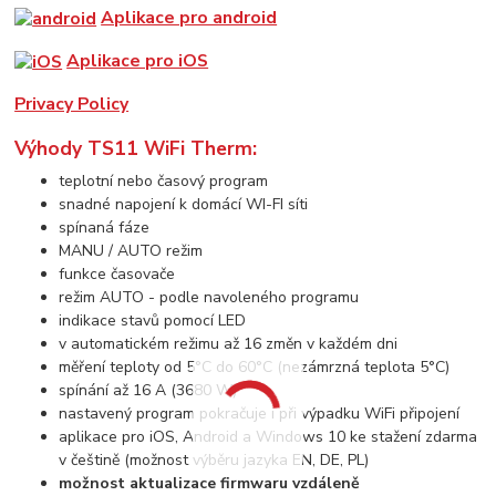
Aplikace pro android
Aplikace pro iOS
Privacy Policy
Výhody TS11 WiFi Therm:
teplotní nebo časový program
snadné napojení k domácí WI-FI síti
spínaná fáze
MANU / AUTO režim
funkce časovače
režim AUTO - podle navoleného programu
indikace stavů pomocí LED
v automatickém režimu až 16 změn v každém dni
měření teploty od 5°C do 60°C (nezámrzná teplota 5°C)
spínání až 16 A (3680 W)
nastavený program pokračuje i při výpadku WiFi připojení
aplikace pro iOS, Android a Windows 10 ke stažení zdarma
v češtině (možnost výběru jazyka EN, DE, PL)
možnost aktualizace firmwaru vzdáleně