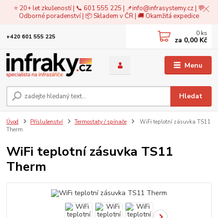
⭐ 20+ let zkušeností | 📞 601 555 225 | 📌
info@infrasystemy.cz
| 💬
Odborné poradenství | 📦 Skladem v ČR | 🚚 Okamžitá expedice
0
ks
+420 601 555 225
za
0,00 Kč
Menu
Hledat
Úvod
Příslušenství
Termostaty / spínače
WiFi teplotní zásuvka TS11
Therm
WiFi teplotní zásuvka TS11
Therm