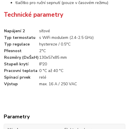
tlačítko pro ruční sepnutí (pouze v časovém režimu)
Technické
parametry
Napájení 2
síťové
Typ termostatu
s WiFi modulem
(2.4-2.5 GHz)
Typ regulace
hystereze
/ 0.5°C
Přesnost
2°C
Rozměry (DxŠxH)
130x57x85 mm
Stupeň krytí
IP20
Pracovní teplota
0 °C až 40 °C
Spínací prvek
relé
Výstup
max. 16 A
/ 250 VAC
Parametry