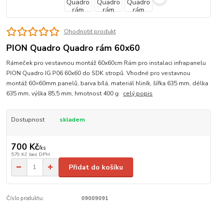
Ohodnotit produkt
PION Quadro Quadro rám 60x60
Rámeček pro vestavnou montáž 60x60cm Rám pro instalaci infrapanelu
PION Quadro IG P06 60x60 do SDK stropů. Vhodné pro vestavnou
montáž 60×60mm panelů, barva bílá, materiál hliník, šířka 635 mm, délka
635 mm, výška 85,5 mm, hmotnost 400 g
celý popis
Dostupnost
skladem
700 Kč
/
ks
579 Kč
bez DPH
Přidat do košíku
Číslo produktu:
09009091