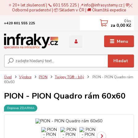
⭐ 20+ let zkušeností | 📞 601 555 225 | 📌
info@infrasystemy.cz
| 💬
Odborné poradenství | 📦 Skladem v ČR | 🚚 Okamžitá expedice
0
ks
+420 601 555 225
za
0,00 Kč
Menu
Hledat
Úvod
Výrobce
PION
Twiggy TG® - bílý
PION - PION Quadro rám
60x60
PION - PION Quadro rám 60x60
Doprava ZDARMA