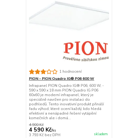
1 hodnocení
PION - PION Quadro IG® P06 600 W
Infrapanel PION Quadro IG® P06, 600 W, -
590 x 590 x 18 mm PION Quadro IG P06
60x60 je moderní infrapanel, který je
speciálně navržen pro instalaci do
podhledů. Tento inovativní produkt přináší
řadu výhod, které ocení každý, kdo hledá
efektivní a nenápadné řešení vytápění
komečních ale i domá...
4 900 Kč
4 590 Kč
/
ks
skladem
3 793 Kč
bez DPH