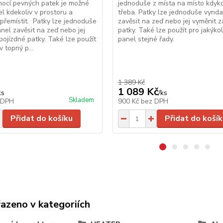
mocí pevných patek je možné
jednoduše z místa na místo kdykol
el kdekoliv v prostoru a
třeba. Patky lze jednoduše vynda
j přemístit. Patky lze jednoduše
zavěsit na zeď nebo jej vyměnit 
nel zavěsit na zeď nebo jej
patky. Také lze použít pro jakýkol
pojízdné patky. Také lze použít
panel stejné řady.
v topný p...
1 389 Kč
1 089 Kč
ks
/
ks
Skladem
 DPH
900 Kč
bez DPH
Přidat do košíku
Přidat do košík
řazeno v kategoriích