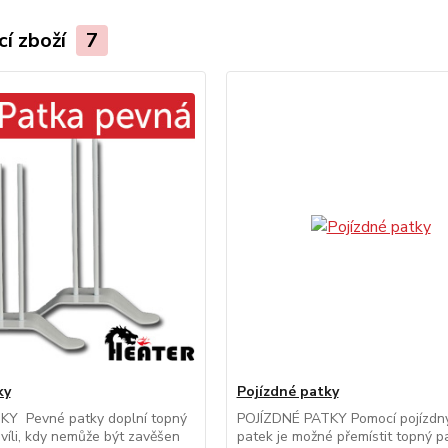
cí zboží
7
ky
Pojízdné patky
Y Pevné patky doplní topný
POJÍZDNÉ PATKY Pomocí pojízdn
víli, kdy nemůže být zavěšen
patek je možné přemístit topný p