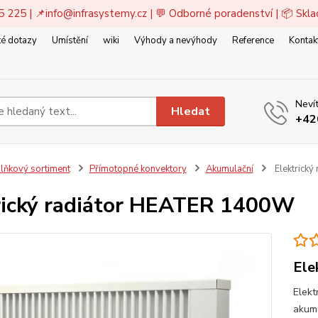
5 225 | 📌
info@infrasystemy.cz
| 💬 Odborné poradenství | 📦 Skl
é dotazy
Umístění
wiki
Výhody a nevýhody
Reference
Kontak
Nevít
Hledat
+42
lňkový sortiment
Přímotopné konvektory
Akumulační
Elektrick
rický radiátor HEATER 1400W
Ele
Elekt
akumu