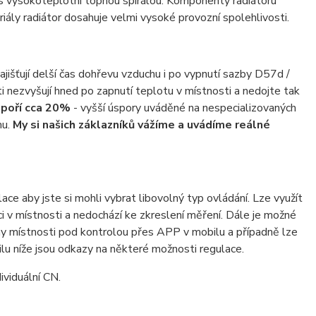
 s vysokoteplotní topnou spirálou. Komponenty radiátoru
ály radiátor dosahuje velmi vysoké provozní spolehlivosti.
išťují delší čas dohřevu vzduchu i po vypnutí sazby D57d /
i nezvyšují hned po zapnutí teplotu v místnosti a nedojte tak
poří cca 20%
- vyšší úspory uváděné na nespecializovaných
mu.
My si našich záklazníků vážíme a uvádíme reálné
e aby jste si mohli vybrat libovolný typ ovládání. Lze využít
i v místnosti a nedochází ke zkreslení měření. Dále je možné
hny místnosti pod kontrolou přes APP v mobilu a případně lze
lu níže jsou odkazy na některé možnosti regulace.
ividuální CN.