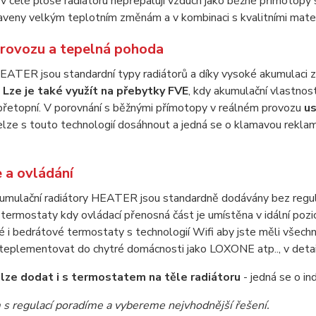
 v celé ploše radiátoru nepřepalují vzduch jako běžné přímotopy
aveny velkým teplotním změnám a v kombinaci s kvalitními materi
rovozu a tepelná pohoda
EATER jsou standardní typy radiátorů a díky vysoké akumulaci zaj
.
Lze je také využít na přebytky FVE
, kdy akumulační vlastnost
přetopní. V porovnání s běžnými přímotopy v reálném provozu
us
lze s touto technologií dosáhnout a jedná se o klamavou rekla
 a ovládání
kumulační radiátory HEATER jsou standardně dodávány bez regulac
termostaty kdy ovládací přenosná část je umístěna v idální pozic
oé i bedrátové termostaty s technologií Wifi aby jste měli všec
mteplementovat do chytré domácnosti jako LOXONE atp.., v detai
lze dodat i s termostatem na těle radiátoru
- jedná se o ind
s regulací poradíme a vybereme nejvhodnější řešení.