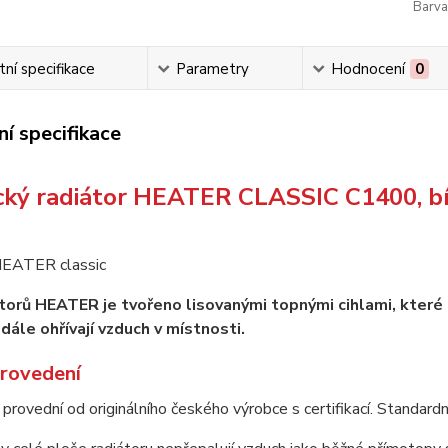
Barva
ní specifikace
Parametry
Hodnocení
0
í specifikace
cký radiátor HEATER CLASSIC C1400, bíl
átorů HEATER je tvořeno lisovanými topnými cihlami, které
dále ohřívají vzduch v místnosti.
provedení
rovední od originálního českého výrobce s certifikací. Standardní