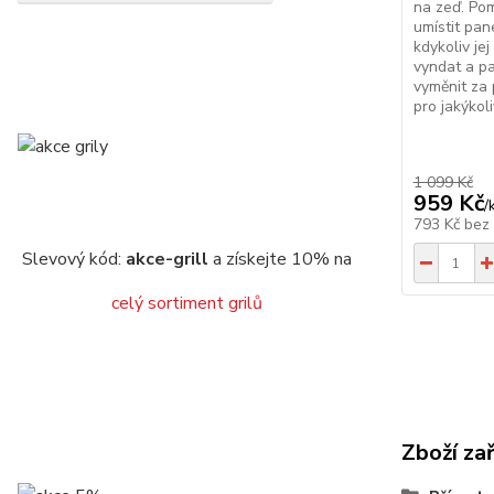
na zeď. Po
umístit pan
kdykoliv je
vyndat a pa
vyměnit za 
pro jakýkoli
1 099 Kč
959 Kč
/
793 Kč
bez
Slevový kód:
akce-grill
a získejte 10% na
celý sortiment grilů
Zboží za