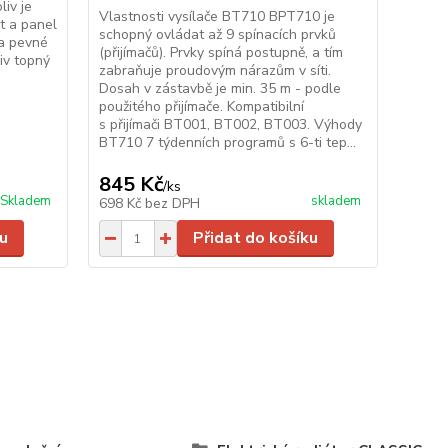
iv je
Therm 
Vlastnosti vysílače BT710 BPT710 je
t a panel
spotř
schopný ovládat až 9 spínacích prvků
za pevné
(nebo 
(přijímačů). Prvky spíná postupně, a tím
iv topný
napro
zabraňuje proudovým nárazům v síti.
připoj
Dosah v zástavbě je min. 35 m - podle
násled
použitého přijímače. Kompatibilní
progr
s přijímači BT001, BT002, BT003. Výhody
progra
BT710 7 týdenních programů s 6-ti tep...
720 K
845 Kč
699
/
ks
Skladem
skladem
698 Kč
bez DPH
578 K
u
Přidat do košíku