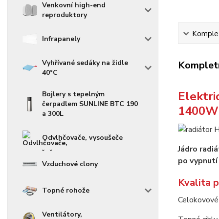
Venkovní high-end
reproduktory
Komplet
Infrapanely
Vyhřívané sedáky na židle
Kompletn
40°C
Elektri
Bojlery s tepelným
čerpadlem SUNLINE BTC 190
1400W
a 300L
Odvlhčovače, vysoušeče
Jádro radi
po vypnutí 
Vzduchové clony
Kvalita 
Topné rohože
Celokovové p
Ventilátory,