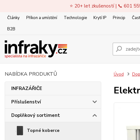
⭐ 20+ let zkušeností | 📞 601 55
Články
Příkon a umístění
Technologie
Krytí IP
Princip
Čast
B2B
NABÍDKA PRODUKTŮ
Úvod
Dop
Elekt
INFRAZÁŘIČE
Příslušenství
Doplňkový sortiment
Topné koberce