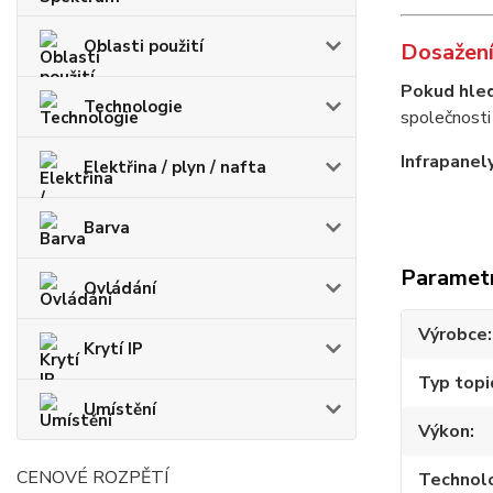
Oblasti použití
Dosažení
Pokud hled
Technologie
společnosti
Infrapanel
Elektřina / plyn / nafta
Barva
Paramet
Ovládání
Výrobce
Krytí IP
Typ topi
Umístění
Výkon
CENOVÉ ROZPĚTÍ
Technol