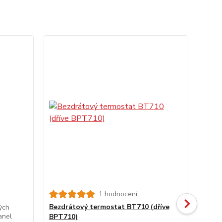
1 hodnocení
Bezdrátový termostat BT710 (dříve
WiFi 
ých
anel
BPT710)
Vlast