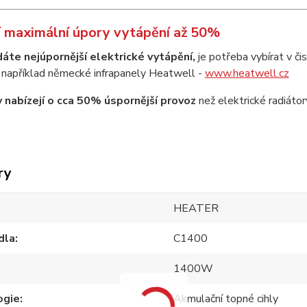
 maximální úpory vytápění až 50%
áte nejúpornější elektrické vytápění,
je potřeba vybírat v č
 například německé infrapanely Heatwell -
www.heatwell.cz
y nabízejí o cca 50% úspornější provoz
než elektrické radiátor
ry
HEATER
dla
C1400
1400W
ogie
Akmulační topné cihly