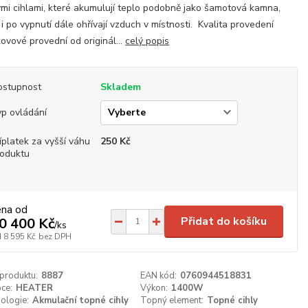
mi cihlami, které akumulují teplo podobně jako šamotová kamna,
 i po vypnutí dále ohřívají vzduch v místnosti. Kvalita provedení
ovové provední od originál...
celý popis
ostupnost
Skladem
p ovládání
íplatek za vyšší váhu
250 Kč
roduktu
ena od
Přidat do košíku
0 400 Kč
/
ks
d
8 595 Kč
bez DPH
 produktu:
8887
EAN kód:
0760944518831
ce:
HEATER
Výkon:
1400W
ologie:
Akmulační topné cihly
Topný element:
Topné cihly