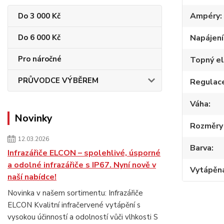
Ampéry
Do 3 000 Kč
Do 6 000 Kč
Napájení
Pro náročné
Topný e
PRŮVODCE VÝBĚREM
Regulac
Váha
Novinky
Rozměry 
12.03.2026
Barva
Infrazářiče ELCON – spolehlivé, úsporné
a odolné infrazářiče s IP67. Nyní nově v
Vytápěn
naší nabídce!
Novinka v našem sortimentu: Infrazářiče
ELCON Kvalitní infračervené vytápění s
vysokou účinností a odolností vůči vlhkosti S