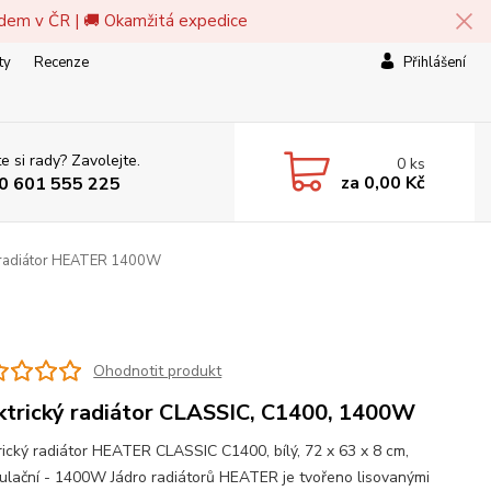
adem v ČR | 🚚 Okamžitá expedice
ty
Recenze
Přihlášení
e si rady? Zavolejte.
0
ks
za
0,00 Kč
0 601 555 225
ý radiátor HEATER 1400W
Ohodnotit produkt
ktrický radiátor CLASSIC, C1400, 1400W
rický radiátor HEATER CLASSIC C1400, bílý, 72 x 63 x 8 cm,
lační - 1400W Jádro radiátorů HEATER je tvořeno lisovanými