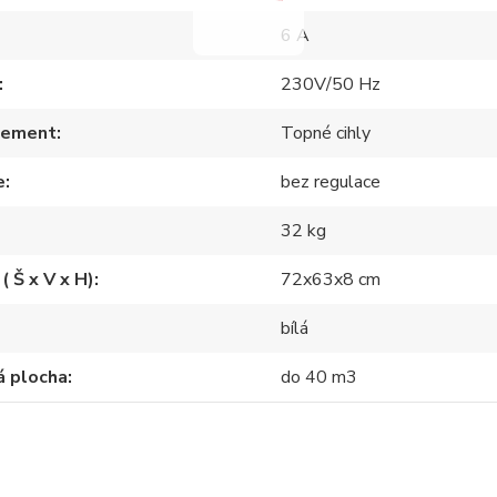
6 A
230V/50 Hz
lement
Topné cihly
e
bez regulace
32 kg
( Š x V x H)
72x63x8 cm
bílá
á plocha
do 40 m3