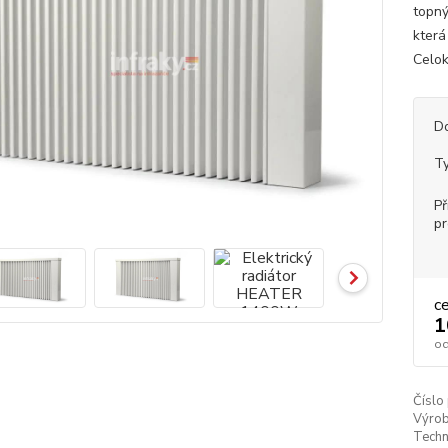
topný
která
Celok
D
Ty
Př
p
c
1
o
Číslo
Výrob
Techn