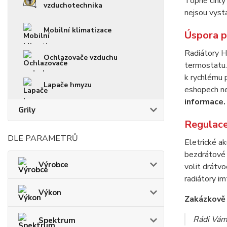
Topné cihly
vzduchotechnika
nejsou vyst
Mobilní klimatizace
Úspora p
Radiátory H
Ochlazovače vzduchu
termostatu
k rychlému 
Lapače hmyzu
eshopech ne
informace.
Grily
Regulace
DLE PARAMETRŮ
Eletrické a
bezdrátové 
Výrobce
volit drátv
radiátory i
Výkon
Zakázkově 
Rádi Vám 
Spektrum