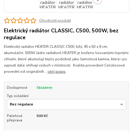
Ohodnotit produkt
Elektrický radiátor CLASSIC, C500, 500W, bez
regulace
Elektrický radiátor HEATER CLASSIC C500, bílý, 45 x 63 x 8 cm,
akumulační, 500W Jádro radiátorů HEATER je tvořeno lisovanými topnými
cihlami, které akumulují teplo podobně jako šamotová kamna, která i po
vypnutí dále ohřívají vzduch v místnosti. Kvalita provedení Celokovové
provední od originálníh...
celý popis
Dostupnost
Skladem
Typ ovládání
Paletová
500 Kč
přeprava