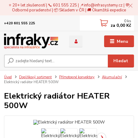
⭐ 20+ let zkušeností | 📞 601 555 225 | 📌
info@infrasystemy.cz
| 💬
Odborné poradenství | 📦 Skladem v ČR | 🚚 Okamžitá expedice
0
ks
+420 601 555 225
za
0,00 Kč
Menu
Hledat
Úvod
Doplňkový sortiment
Přímotopné konvektory
Akumulační
Elektrický radiátor HEATER 500W
Elektrický radiátor HEATER
500W