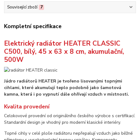
Související zboží
7
Kompletní specifikace
Elektrický radiátor HEATER CLASSIC
C500, bílý, 45 x 63 x 8 cm, akumulační,
500W
Jádro radiátorů HEATER je tvořeno lisovanými topnými
cihlami, které akumulují teplo podobně jako šamotová
kamna, která i po vypnutí dále ohřívají vzduch v místnosti.
Kvalita provedení
Celokovové provední od originálního českého výrobce s certifikací.
Standardní design je vhodný pro moderní klasické interiéry.
Topné cihly v celé ploše radiátoru nepřepalují vzduch jako běžné
přímotopy s vysokoteplotní topnou spirálou. Komponenty