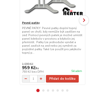
Pevné patky
Pojízdné pa
PEVNÉ PATKY Pevné patky doplní topný
POJÍZDNÉ PA
panel ve chvíli, kdy nemůže být zavěšen na
možné přemí
zeď. Pomocí pevných patek je možné umístit
místa na míst
panel kdekoliv v prostoru a kdykoliv jej
jednoduše vy
přemístit. Patky lze jednoduše vyndat a
nebo jej vym
panel zavěsit na zeď nebo jej vyměnit za
použít pro j
pojízdné patky. Také lze použít pro jakýkoliv
topný p...
1 099 Kč
1 389 Kč
959 Kč
1 089 Kč
/
ks
Skladem
793 Kč
bez DPH
900 Kč
bez 
Přidat do košíku