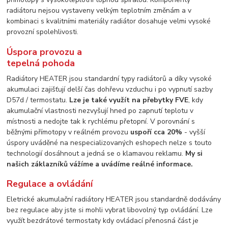
radiátoru nejsou vystaveny velkým teplotním změnám a v
kombinaci s kvalitními materiály radiátor dosahuje velmi vysoké
provozní spolehlivosti.
Úspora provozu a
tepelná pohoda
Radiátory HEATER jsou standardní typy radiátorů a díky vysoké
akumulaci zajišťují delší čas dohřevu vzduchu i po vypnutí sazby
D57d / termostatu.
Lze je také využít na přebytky FVE
, kdy
akumulační vlastnosti nezvyšují hned po zapnutí teplotu v
místnosti a nedojte tak k rychlému přetopní. V porovnání s
běžnými přímotopy v reálném provozu
uspoří cca 20%
- vyšší
úspory uváděné na nespecializovaných eshopech nelze s touto
technologií dosáhnout a jedná se o klamavou reklamu.
My si
našich záklazníků vážíme a uvádíme reálné informace.
Regulace a ovládání
Eletrické akumulační radiátory HEATER jsou standardně dodávány
bez regulace aby jste si mohli vybrat libovolný typ ovládání. Lze
využít bezdrátové termostaty kdy ovládací přenosná část je