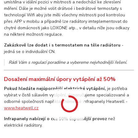
umístěna v idální pozici v místnosti a nedochází ke zkreslení
měření. Dále je možné volit drátvoé i bedrátové termostaty s
technologií Wifi aby jste měli všechny místnosti pod kontrolou
přes APP v mobilu a případně lze radiátory imteplementovat do
chytré domácnosti jako LOXONE atp.., v detailu níže jsou odkazy
na některé možnosti regulace.
Zakázkově lze dodat i s termostatem na těle radiátoru
-
jedná se o individuální CN.
Rádi Vám s regulací poradíme a vybereme nejvhodnější řešení.
Dosažení maximální úpory vytápění až 50%
Pokud hledáte nejúpornější elektrické vytápění,
je potřeba
vybírat v čistě sálavém vytápění, doporučujeme specializované a
odborné společnosti například německé infrapanely Heatwell -
www.heatwell.cz
Infrapanely nabízejí o cca 50% úspornější provoz
než
elektrické radiátory.