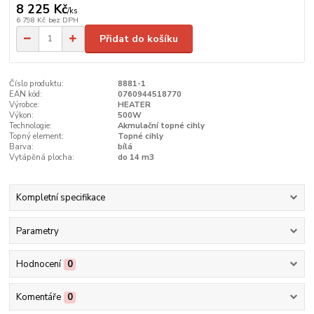
8 225 Kč
/
ks
6 798 Kč
bez DPH
Přidat do košíku
Číslo produktu:
8881-1
EAN kód:
0760944518770
Výrobce:
HEATER
Výkon:
500W
Technologie:
Akmulační topné cihly
Topný element:
Topné cihly
Barva:
bílá
Vytápěná plocha:
do 14 m3
Kompletní specifikace
Parametry
Hodnocení
0
Komentáře
0