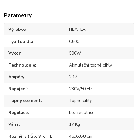
Parametry
Výrobce
HEATER
Typ topidla
C500
Výkon
500W
Technologie
Akmulační topné cihly
Ampéry
2,17
Napájení
230V/50 Hz
Topný element
Topné cihly
Regulace
bez regulace
Váha
17 Kg
Rozměry ( Š x V x H)
45x63x8 cm