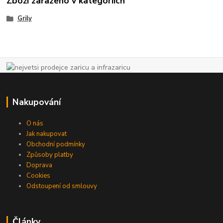
Zboží zařazeno v kategoriích
Grily
Nakupování
O nás
Jak nakupovat
Obchodní podmínky
Způsoby platby
Doprava
Cookies
Odstoupení od smlouvy
Články