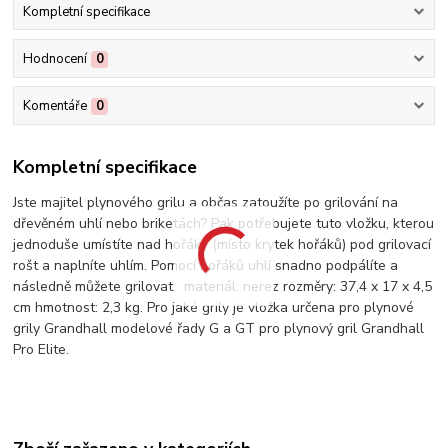
Kompletní specifikace
Hodnocení
0
Komentáře
0
Kompletní specifikace
Jste majitel plynového grilu a občas zatoužíte po grilování na
dřevěném uhlí nebo briketách? Pak potřebujete tuto vložku, kterou
jednoduše umístíte nad hořáky (místo krytek hořáků) pod grilovací
rošt a naplníte uhlím. Pomocí hořáků uhlí snadno podpálíte a
následně můžete grilovat. materiál: nerez rozměry: 37,4 x 17 x 4,5
cm hmotnost: 2,3 kg. Pro jaké grily je vložka určena pro plynové
grily Grandhall modelové řady G a GT pro plynový gril Grandhall
Pro Elite.