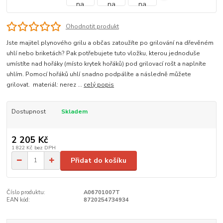
Ohodnotit produkt
Jste majitel plynového grilu a občas zatoužíte po grilování na dřevěném
uhlí nebo briketách? Pak potřebujete tuto vložku, kterou jednoduše
umístíte nad hořáky (místo krytek hořáků) pod grilovací rošt a naplníte
uhlím. Pomocí hořáků uhlí snadno podpálíte a následně můžete
grilovat. materiál: nerez ...
celý popis
Dostupnost
Skladem
2 205 Kč
1 822 Kč
bez DPH
Přidat do košíku
Číslo produktu:
A06701007T
EAN kód:
8720254734934