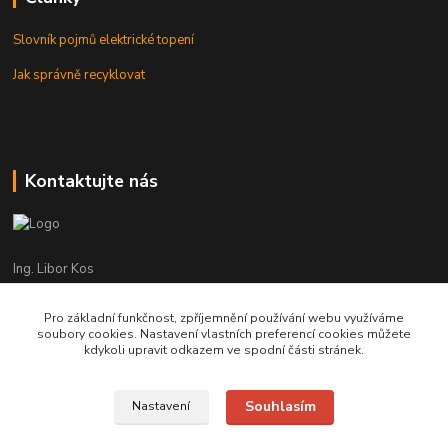
Slovník pojmů elektrické topení
Jak správně recyklovat
Kontaktujte nás
Ing. Libor Kos
+420 601 555 225
(Po-Pá: 8-17:00 hod.)
Pro základní funkčnost, zpříjemnění používání webu využíváme
soubory cookies. Nastavení vlastních preferencí cookies můžete
info@infrasystemy.cz
kdykoli upravit odkazem ve spodní části stránek.
Souhlasím
Nastavení