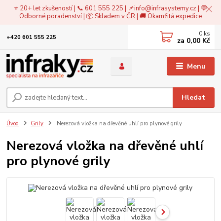
⭐ 20+ let zkušeností | 📞 601 555 225 | 📌
info@infrasystemy.cz
| 💬
Odborné poradenství | 📦 Skladem v ČR | 🚚 Okamžitá expedice
0
ks
+420 601 555 225
za
0,00 Kč
Menu
Hledat
Úvod
Grily
Nerezová vložka na dřevěné uhlí pro plynové grily
Nerezová vložka na dřevěné uhlí
pro plynové grily