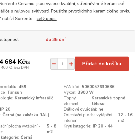
Sorrento Ceramic jsou vysoce kvalitní, středněvlnné keramické
zářiče s nulovou svítivostí. Použitím prvotřídního keramického prvku
“ nabízí Sorrento...
celý popis
ostupnost
do 35 dní
4 684 Kč
/
ks
Přidat do košíku
 400 Kč
bez DPH
 produktu:
459
EAN kód:
5060057630686
ce:
Tansun
Výkon:
3900 W
ologie:
Keramický infrazářič
Topný
Keramické topné
element:
těleso
IP 20
Dálkové ovládání:
ne
:
Černá (na zakázku RAL)
Orientační plocha vytápění -
12 - 16
interier:
m2
tační plocha vytápění -
5 - 8
Krytí kategorie:
IP 20 - 44
er:
m2
 kategorie:
Černá