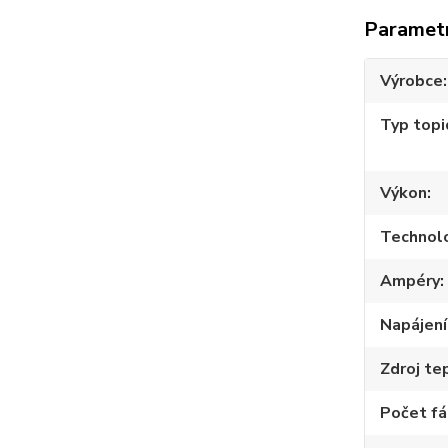
Paramet
Výrobce
Typ topi
Výkon
Technol
Ampéry
Napájení
Zdroj te
Počet fá