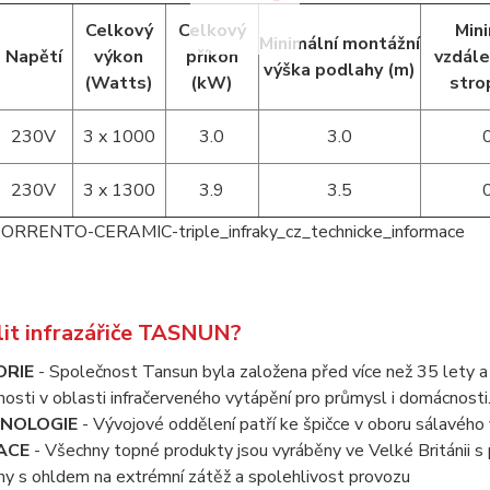
Celkový
Celkový
Mini
Minimální montážní
Napětí
výkon
příkon
vzdále
výška podlahy (m)
(Watts)
(kW)
stro
230V
3 x 1000
3.0
3.0
230V
3 x 1300
3.9
3.5
lit infrazářiče TASNUN?
ORIE
- Společnost Tansun byla založena před více než 35 lety 
osti v oblasti infračerveného vytápění pro průmysl i domácnosti
NOLOGIE
- Vývojové oddělení patří ke špičce v oboru sálavého
ACE
- Všechny topné produkty jsou vyráběny ve Velké Británii s
ny s ohldem na extrémní zátěž a spolehlivost provozu