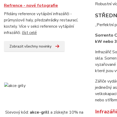
Robustní víc
Refrence - nové fotografie
Přidány reference vytápění infrazářiči -
STŘEDN
průmyslové haly, předzahrádky restaurací,
„Perfektní p
kostely. Více v sekci reference vytápění
infrazářiči.
číst celé
Sorrento C
kW nebo 3
Zobrazit všechny novinky
Infrazářič S
skla. Sorren
vyzařované z
které jsou v
Zářiče vydáv
jedinečný as
velkokapaci
nebo stříbrn
Infrazář
Slevový kód:
akce-grill
a získejte 10% na