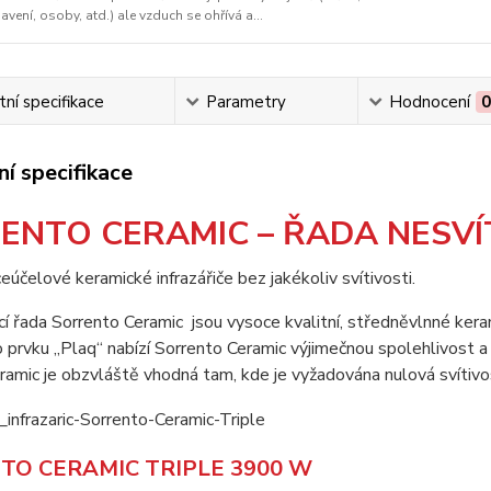
avení, osoby, atd.) ale vzduch se ohřívá a...
ní specifikace
Parametry
Hodnocení
í specifikace
ENTO CERAMIC – ŘADA NESVÍ
eúčelové keramické infrazářiče bez jakékoliv svítivosti.
í řada Sorrento Ceramic jsou vysoce kvalitní, středněvlnné kerami
prvku „Plaq“ nabízí Sorrento Ceramic výjimečnou spolehlivost a d
ramic je obzvláště vhodná tam, kde je vyžadována nulová svítivo
TO CERAMIC TRIPLE 3900 W