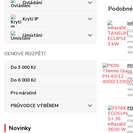
Ovládání
Podobné
Krytí IP
In
EC
Umístění
Ele
nes
vyt
dlo
CENOVÉ ROZPĚTÍ
PI
Do 3 000 Kč
Inf
PN 
Do 6 000 Kč
tec
skl
Pro náročné
spí
PRŮVODCE VÝBĚREM
FE
Inf
FEN
Novinky
úči
kdy