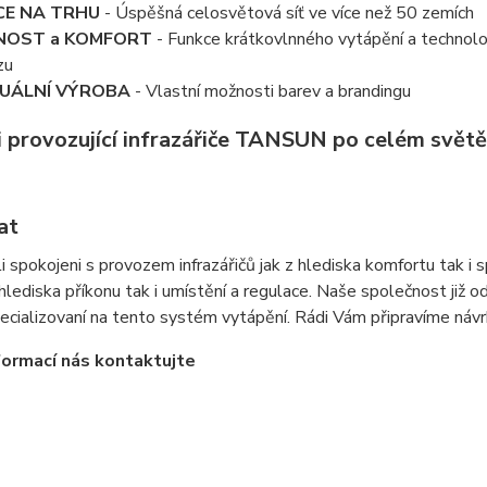
CE NA TRHU
- Úspěšná celosvětová síť ve více než 50 zemích
NOST a KOMFORT
- Funkce krátkovlnného vytápění a technolo
zu
VUÁLNÍ VÝROBA
- Vlastní možnosti barev a brandingu
i provozující infrazářiče TANSUN po celém světě
at
i spokojeni s provozem infrazářičů jak z hlediska komfortu tak i s
 hlediska příkonu tak i umístění a regulace. Naše společnost již 
ecializovaní na tento systém vytápění. Rádi Vám připravíme návrh
nformací nás kontaktujte