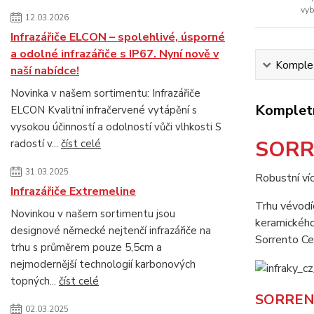
vyb
12.03.2026
Infrazářiče ELCON – spolehlivé, úsporné
a odolné infrazářiče s IP67. Nyní nově v
Komplet
naší nabídce!
Novinka v našem sortimentu: Infrazářiče
Kompletn
ELCON Kvalitní infračervené vytápění s
vysokou účinností a odolností vůči vlhkosti S
SORR
radostí v...
číst celé
31.03.2025
Robustní víc
Infrazářiče Extremeline
Trhu vévodíc
Novinkou v našem sortimentu jsou
keramického 
designové německé nejtenčí infrazářiče na
Sorrento Ce
trhu s průměrem pouze 5,5cm a
nejmodernější technologií karbonových
topných...
číst celé
SORREN
02.03.2025