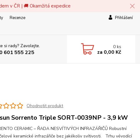
adem v ČR | 🚚 Okamžitá expedice
ty
Recenze
Přihlášení
e si rady? Zavolejte.
0
ks
za
0,00 Kč
0 601 555 225
Ohodnotit produkt
sun Sorrento Triple SORT-0039NP - 3,9 kW
ENTO CERAMIC – ŘADA NESVÍTIVÝCH INFRAZÁŘIČŮ Robustní
čelové keramické infrazářiče bez jakékoliv svítivosti. Trhu vévodící