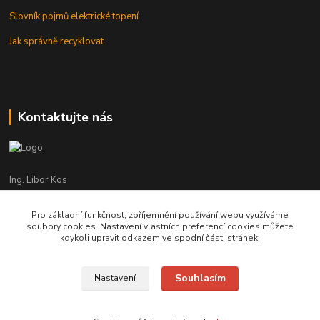
Slovník pojmů elektrické topení
Jak správně recyklovat
Kontaktujte nás
Ing. Libor Kos
+420 601 555 225
(Po-Pá: 8-17:00 hod.)
Pro základní funkčnost, zpříjemnění používání webu využíváme
soubory cookies. Nastavení vlastních preferencí cookies můžete
info@infrasystemy.cz
kdykoli upravit odkazem ve spodní části stránek.
Souhlasím
Nastavení
infrasystémy s.r.o. 2012-2019