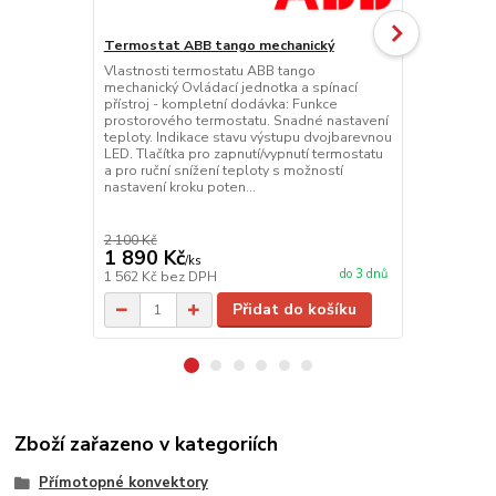
Termostat ABB tango mechanický
Termostat 
Vlastnosti termostatu ABB tango
Popis zásuv
mechanický Ovládací jednotka a spínací
GSM zásuvka
přístroj - kompletní dodávka: Funkce
teplotní čid
prostorového termostatu. Snadné nastavení
Tento analog
teploty. Indikace stavu výstupu dvojbarevnou
použití zásuv
LED. Tlačítka pro zapnutí/vypnutí termostatu
Všechny funk
a pro ruční snížení teploty s možností
přehledného 
nastavení kroku poten...
balení nebo 
2 100 Kč
2 823 Kč
1 890 Kč
2 258 Kč
/
ks
do 3 dnů
1 562 Kč
bez DPH
1 866 Kč
bez
Přidat do košíku
Zboží zařazeno v kategoriích
Přímotopné konvektory