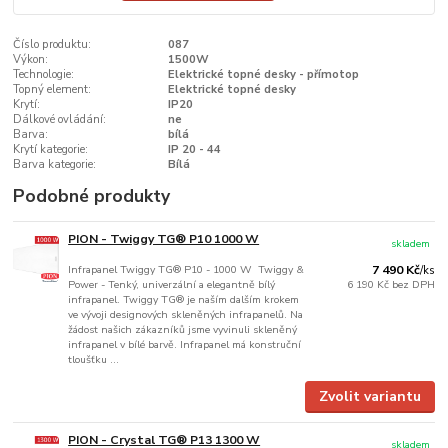
Číslo produktu:
087
Výkon:
1500W
Technologie:
Elektrické topné desky - přímotop
Topný element:
Elektrické topné desky
Krytí:
IP20
Dálkové ovládání:
ne
Barva:
bílá
Krytí kategorie:
IP 20 - 44
Barva kategorie:
Bílá
Podobné produkty
PION - Twiggy TG® P10 1000 W
skladem
Infrapanel Twiggy TG® P10 - 1000 W Twiggy &
7 490 Kč
/
ks
Power - Tenký, univerzální a elegantně bílý
6 190 Kč
bez DPH
infrapanel. Twiggy TG® je naším dalším krokem
ve vývoji designových skleněných infrapanelů. Na
žádost našich zákazníků jsme vyvinuli skleněný
infrapanel v bílé barvě. Infrapanel má konstruční
tloušťku ...
Zvolit variantu
PION - Crystal TG® P13 1300 W
skladem