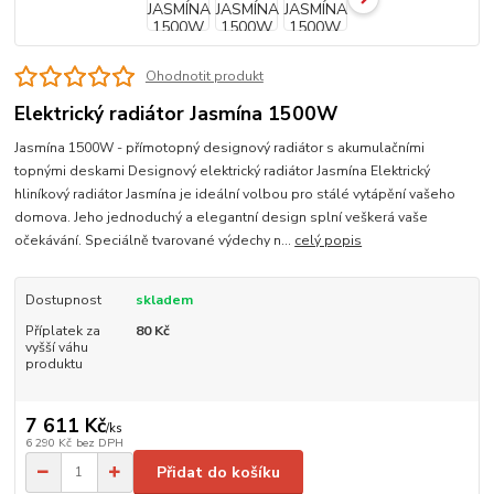
Ohodnotit produkt
Elektrický radiátor Jasmína 1500W
Jasmína 1500W - přímotopný designový radiátor s akumulačními
topnými deskami Designový elektrický radiátor Jasmína Elektrický
hliníkový radiátor Jasmína je ideální volbou pro stálé vytápění vašeho
domova. Jeho jednoduchý a elegantní design splní veškerá vaše
očekávání. Speciálně tvarované výdechy n...
celý popis
Dostupnost
skladem
Příplatek za
80 Kč
vyšší váhu
produktu
7 611 Kč
/
ks
6 290 Kč
bez DPH
Přidat do košíku