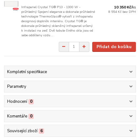
Infrapanel Crystal TG® P13 - 1300 W -
10 350 Kč
/
ks
průhledný Spojení elegance a dokonale průhledné
8 554 Kč
bez DPH
technologie ThermoGlass® vytvoří z infrapanelu
designový doplněk interiéru. Crystal TG® je
dokonale průhledný skleněný infrapanel určený
k instalaci na zeď. Dvě tabule čirého skla jsou od
sebe odděleny vzdu...
Přidat do košíku
Kompletní specifikace
Parametry
Hodnocení
0
Komentáře
0
Související zboží
6