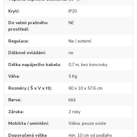
Krytí
IP20
Do velmi prašného
NE
prostředí
Regulace
Ne / externí
Dálkové ovládání
ne
Délka napájecího kabelu
0,7 m, bez koncovky
Váha
5 Kg
Rozměry ( Š x V x H)
60 x 10 x 57,6 cm
Barva
bílá
Záruka
2 roky
Mobilita / umístění
Stěna. pouze svisle
Doporučená výška
min. 10 cm od podlahy