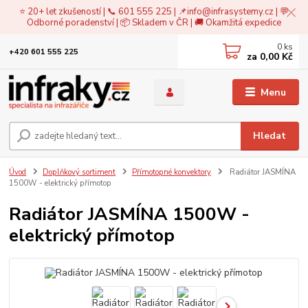
⭐ 20+ let zkušeností | 📞 601 555 225 | 📌
info@infrasystemy.cz
| 💬
Odborné poradenství | 📦 Skladem v ČR | 🚚 Okamžitá expedice
0
ks
+420 601 555 225
za
0,00 Kč
Menu
Hledat
Úvod
Doplňkový sortiment
Přímotopné konvektory
Radiátor JASMÍNA
1500W - elektrický přímotop
Radiátor JASMÍNA 1500W -
elektrický přímotop