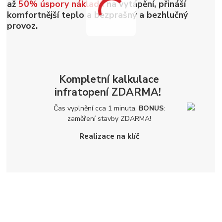
až
50% úspory nákladů
na vytápění, přináší
komfortnější teplo a bezprašný a bezhlučný
provoz.
Kompletní kalkulace
infratopení
ZDARMA!
Čas vyplnění cca 1 minuta.
BONUS
:
zaměření stavby
ZDARMA!
Realizace na klíč