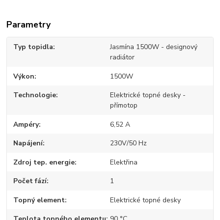
Parametry
Typ topidla
Jasmína 1500W - designový
radiátor
Výkon
1500W
Technologie
Elektrické topné desky -
přímotop
Ampéry
6,52 A
Napájení
230V/50 Hz
Zdroj tep. energie
Elektřina
Počet fází
1
Topný element
Elektrické topné desky
Teplota topného elementu
90 °C