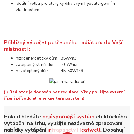
Ideální volba pro alergiky díky svým hypoalergenním
vlastnostem.
Přibližný výpočet potřebného radiátoru do Vaší
místnosti :
nízkoenergetický dům 35W/m3
zateplený starší dům 40W/m3
nezateplený dům 45-50W/m3
(!) Radiátor je dodáván bez regulace! Vždy použijte externí
řízení přívodu el. energie termostatem!
Pokud hledáte
nejúspornější systém
elektrického
vytápění na trhu, využijte nezávazné zpracování
nabídky vytápění
infrapanely Heatwell
. Dosahují