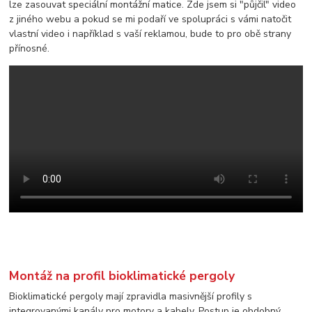
lze zasouvat speciální montážní matice. Zde jsem si "půjčil" video
z jiného webu a pokud se mi podaří ve spolupráci s vámi natočit
vlastní video i například s vaší reklamou, bude to pro obě strany
přínosné.
Montáž na profil bioklimatické pergoly
Bioklimatické pergoly mají zpravidla masivnější profily s
integrovanými kanály pro motory a kabely. Postup je obdobný,