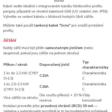
Burda
Kabel veďte ideálně v integrovaném kanálu hliníkového profilu
pergoly, případně ve vhodné kabelové liště (UV stabilní, min. IP55).
Vyhněte se vedení kabelu v blízkosti horkých částí zářiče.
Můžete také použít
lankový kabel "licnu"
pro snažší protažení
profily.
Jištění
Každý zářič musí být jištěn
samostatným jističem
(nebo
skupinově, pokud jsou zářiče na jednom okruhu):
Typ
Příkon / okruh
Doporučený jistič
charakteristiky
1 ks do 2,2 kW (CYKY
Charakteristika
C13A
3×1,5)
C
1 ks 2,5–3,3 kW
Charakteristika
C16A
(CYKY 3×2,5)
C
Dle součtu příkonů + 20 %
Vždy
Více zářičů na okruhu
rezerva
konzultovat!
Instalaci proveďte přes
proudový chránič (RCD) 30 mA
—
zejména v exteriérovém prostředí je to bezpodmínečný požadavek