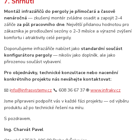
7. Shrnutí
Montáž infrazářičů do pergoly je přímočará a časově
nenáročná
— zkušený montér zvládne osadit a zapojit 2–4
zářiče
za půl pracovního dne
. Největší přidanou hodnotou pro
zákazníka je prodloužení sezóny o 2–3 měsíce a výrazné zvýšení
komfortu i atraktivity celé pergoly.
Doporučujeme infrazářiče nabízet jako
standardní součást
konfigurátoru pergoly
— nikoliv jako doplněk, ale jako
přirozenou součást vybavení.
Pro objednávky, technické konzultace nebo nacenění
konkrétního projektu nás neváhejte kontaktovat:
📧 i
nfo@infrasystemy.cz
📞 608 36 67 37 🌐
www.infraky.cz
Jsme připraveni podpořit vás v každé fázi projektu — od výběru
produktu až po technické řešení na míru.
S pozdravem,
Ing. Charvát Pavel