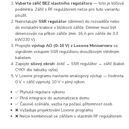
Vyberte zářič BEZ vlastního regulátoru
— toto je klíčová
podmínka. Zářič s RF regulátorem nelze pro tuto variantu
použít.
Nainstalujte
SSR regulátor
(dimmer) do rozvaděče nebo
do instalační krabice v blízkosti zářiče. Dimmer musí být
dimenzován na příkon zářiče (min. 16 A pro zářiče do 3,3
kW/230 V).
Propojte
výstup AO (0–10 V) z Loxone Miniserveru
se
signálním vstupem SSR regulátoru dvoužilovým stíněným
kabelem.
Zapojte
silový okruh
: Jistič → SSR regulátor → zářič (kabel
CYKY dle tabulky výše).
V Loxone programu nastavte analogový výstup — hodnota
0 V = zářič vypnutý, 10 V = plný výkon.
✅ Plynulá regulace výkonu
✅ Plná integrace do automatizace domu
✅ Časové scénáře, vazba na počasí, přítomnost osob
❌ Vyžaduje projektování Loxone programu
❌ Nelze kombinovat se zářičem s vlastním RF regulátorem