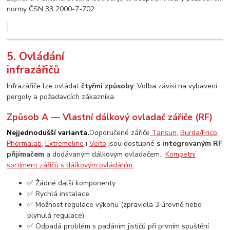
normy ČSN 33 2000-7-702.
5. Ovládání
infrazářičů
Infrazářiče lze ovládat
čtyřmi způsoby
. Volba závisí na vybavení
pergoly a požadavcích zákazníka.
Způsob A — Vlastní dálkový ovladač zářiče (RF)
Nejjednodušší varianta.
Doporučené zářiče
Tansun
,
Burda/Frico
,
Phormalab
,
Extremeline
i
Veito
jsou dostupné
s integrovaným RF
přijímačem
a dodávaným dálkovým ovladačem.
Kompetní
sortiment zářičů s dálkovým ovládáním.
✅ Žádné další komponenty
✅ Rychlá instalace
✅ Možnost regulace výkonu (zpravidla 3 úrovně nebo
plynulá regulace)
✅ Odpadá problém s padáním jističů při prvním spuštění