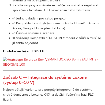
standardním postupem párování.
Zařiďte skupiny a scénáře — zářiče lze spínat a regulovat
společně s lamelami, LED osvětlením nebo žaluziemi.
✅ Jedno ovládání pro celou pergolu
✅ Kompatibilita s chytrým domem (Apple HomeKit, Amazon
Alexa, Google Home přes TaHoma)
✅ Časové spínání a scénáře
❌ Vyžaduje kompatibilní RF SOMFY modul v zářiči a musí se
již takto objednat
Dodatečné řešení EXISTUJE:
SMARTBOX I/O Somfy (AB) MHS-
SBOXSAB.100
Způsob C — Integrace do systému Loxone
(výstup 0–10 V)
Nejpokročilejší varianta pro pergoly integrované do systému
chytré domácnosti Loxone, KNX a dalších řešení na bázi PLC
řízení.