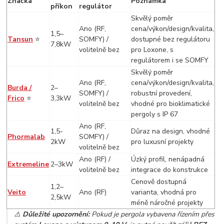
Značka
Poznámka
příkon
regulátor
Skvělý poměr
Ano (RF,
cena/výkon/design/kvalita,
1,5–
Tansun
⭐
SOMFY) /
dostupné bez regulátoru
7,8kW
volitelně bez
pro Loxone, s
regulátorem i se SOMFY
Skvělý poměr
Ano (RF,
cena/výkon/design/kvalita,
Burda /
2–
SOMFY) /
robustní provedení,
Frico
⭐
3,3kW
volitelně bez
vhodné pro bioklimatické
pergoly s IP 67
Ano (RF,
1,5-
Důraz na design, vhodné
Phormalab
SOMFY) /
2kW
pro luxusní projekty
volitelně bez
Ano (RF) /
Úzký profil, nenápadná
Extremeline
2–3kW
volitelně bez
integrace do konstrukce
Cenově dostupná
1,2–
Veito
Ano (RF)
varianta, vhodná pro
2,5kW
méně náročné projekty
⚠️
Důležité upozornění:
Pokud je pergola vybavena řízením přes