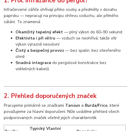
1. Proč infrazářiče do pergol?
Infračervené zářiče ohřívají přímo osoby a předměty v dosahu
paprsku — nepracují na principu ohřevu vzduchu, ale přímého
sálání. To znamená:
Okamžitý tepelný efekt
— plný výkon do 60–90 sekund
Efektivita i při větru
— vzduch se neohřívá, takže vítr
výkon výrazně neovlivní
Čistý a bezpečný provoz
— bez spalin, bez otevřeného
ohně
Snadná integrace
do pergolové konstrukce bez
viditelných kabelů
2. Přehled doporučených značek
Pracujeme primárně se značkami
Tansun
a
Burda/Frico
, které
považujeme za hlavní doporučení. Níže uvádíme přehled všech
podporovaných značek včetně jejich charakteristik.
Typický
Vlastní