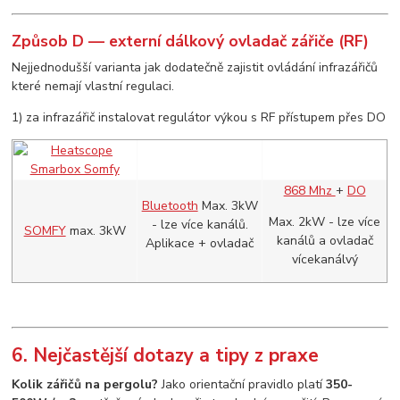
Způsob D — externí dálkový ovladač zářiče (RF)
Nejjednodušší varianta jak dodatečně zajistit ovládání infrazářičů
které nemají vlastní regulaci.
1) za infrazářič instalovat regulátor výkou s RF přístupem přes DO
868 Mhz
+
DO
Bluetooth
Max. 3kW
Max. 2kW - lze více
- lze více kanálů.
SOMFY
max. 3kW
kanálů a ovladač
Aplikace + ovladač
vícekanálvý
6. Nejčastější dotazy a tipy z praxe
Kolik zářičů na pergolu?
Jako orientační pravidlo platí
350-