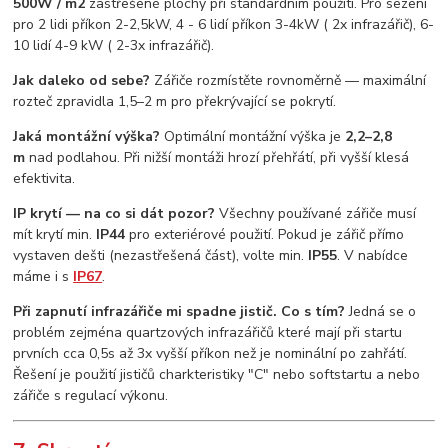
500W / m2
zastřešené plochy při standardním použití. Pro sezení
pro 2 lidi příkon 2-2,5kW, 4 - 6 lidí příkon 3-4kW ( 2x infrazářič), 6-
10 lidí 4-9 kW ( 2-3x infrazářič).
Jak daleko od sebe?
Zářiče rozmístěte rovnoměrně — maximální
rozteč zpravidla 1,5–2 m pro překrývající se pokrytí.
Jaká montážní výška?
Optimální montážní výška je
2,2–2,8
m
nad podlahou. Při nižší montáži hrozí přehřátí, při vyšší klesá
efektivita.
IP krytí — na co si dát pozor?
Všechny používané zářiče musí
mít krytí min.
IP44
pro exteriérové použití. Pokud je zářič přímo
vystaven dešti (nezastřešená část), volte min.
IP55
. V nabídce
máme i s
IP67
.
Při zapnutí infrazářiče mi spadne jistič. Co s tím?
Jedná se o
problém zejména quartzových infrazářičů které mají při startu
prvních cca 0,5s až 3x vyšší příkon než je nominální po zahřátí.
Řešení je použití jističů charkteristiky "C" nebo softstartu a nebo
zářiče s regulací výkonu.