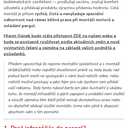
bioklimatických zastřešení — prodlužují sezónu, zvyšují komfort
uživatelů a přidávají produktu výraznou přidanou hodnotu. Celá
montáž je přitom
rychlá, čistá a nevyžaduje speciální
odbornost nad rámec běžné praxe při montáži motorů a
ovládání pergol.
Hlavní článek bude stále přístupný ZDE na našem webu a
bude se postupně rozšiřovat podle aktuálních změn a nově
vyvinutých řešení a zejména na základě vašich podnětů a
požadavků.
Předem upozorňuji že nejsme montážní společnost a s montáží
držáků/zářičů máte největší zkuešenost právě vy, tedy budu rád
pokud bych mohl ve spolupráci s vámi buď natočit video, nebo
nafotit možné postupy a jako fejvr pro vás bychom tam přidali
vaší reklamu. Tedy tento návod berte jen jako ilustrační a ukázku
toho, že montáž infrazářičů a jejich zapojení a ovládání není složité
a sloužít zejména těm kteří ještě nemají dostatečnou praxi nebo
se zbytečně obávají složité montáže. Jsme vám plně k dispozici
abychom vám s tím pomohli.