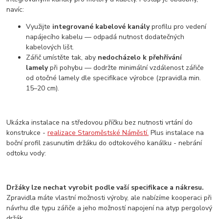
navíc:
Využijte
integrované kabelové kanály
profilu pro vedení
napájecího kabelu — odpadá nutnost dodatečných
kabelových lišt.
Zářič umístěte tak, aby
nedocházelo k přehřívání
lamely
při pohybu — dodržte minimální vzdálenost zářiče
od otočné lamely dle specifikace výrobce (zpravidla min.
15–20 cm).
Ukázka instalace na středovou příčku bez nutnosti vrtání do
konstrukce -
realizace Staroměstské Náměstí.
Plus instalace na
boční profil zasunutím držáku do odtokového kanálku - nebrání
odtoku vody:
Držáky lze nechat vyrobit podle vaší specifikace a nákresu.
Zpravidla máte vlastní možnosti výroby, ale nabízíme kooperaci při
návrhu dle typu zářiče a jeho možností napojení na atyp pergolový
držák.