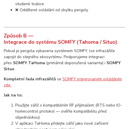
studené trubice
❌ Oddělené ovládání od zbytku pergoly
Způsob B —
Integrace do systému SOMFY (Tahoma / Situo)
Pokud je pergola vybavena systémem SOMFY, lze infrazářiče
zapojit do stejného ekosystému. Podporujeme integraci
přes
SOMFY TaHoma
(primárně doporučená varianta) i
SOMFY
Situo
.
Kompletní řada infrazářičů
se
SOMFY integrovaným ovládáním
zde.
Jak na to:
Použijte zářič s kompatibilním RF přijímačem (RTS nebo IO-
homecontrol protokol — ověřte kompatibilitu před
objednávkou).
V aplikaci TaHoma přidejte zářič jako nové zařízení