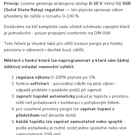
Princip:
Loxone generuje analogový výstup
0–10 V
, který řídí
SSR
(Solid State Relay) regulátor
— ten plynule upravuje výkon
přivedený do zářiče v rozsahu 0–100 %.
Dodáváme na klíč kompletní sadu včetně schématu zapojení které
je jednoduché - pouze propojení svorkovnic na DIN liště.
Toto řešení je vhodné také pro větší instace pergol pro hotely,
penziony o výkonech i desítek kusů zářičů.
Některé z funkcí které lze naprogramovat a které vám žádný
dálkový ovladač neumožní vyřešit:
regulace výkonu
0-100% plynule po 1%.
funkce
softstart
- pozvodlný náběh na plný výkon -
odpadá problém s padáním jističů při zapnutí.
zapnutí topidel automaticky
pokud je teplota v prostoru
nižší než požadovaná v kombinaci s pohybovým čidlem
pro uzavřené prostory pergol lze
zapínat topení s
předstihem
než dorazíte domů
každé topidlo lze zapínat samostatně nebo spojitě
-
podle požadavku je nutné zvolit jedno společné nebo více
samostatných SSR relé