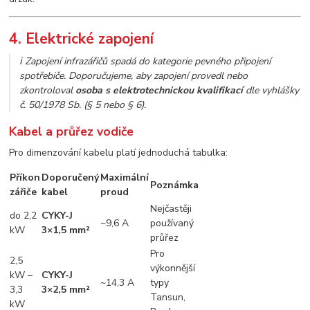
4. Elektrické zapojení
ℹ️ Zapojení infrazářičů spadá do kategorie pevného připojení
spotřebiče. Doporučujeme, aby zapojení provedl nebo
zkontroloval
osoba s elektrotechnickou kvalifikací
dle vyhlášky
č. 50/1978 Sb. (§ 5 nebo § 6).
Kabel a průřez vodiče
Pro dimenzování kabelu platí jednoduchá tabulka:
Příkon
Doporučený
Maximální
Poznámka
zářiče
kabel
proud
Nejčastěji
do 2,2
CYKY-J
~9,6 A
používaný
kW
3×1,5 mm²
průřez
Pro
2,5
výkonnější
kW –
CYKY-J
~14,3 A
typy
3,3
3×2,5 mm²
Tansun,
kW