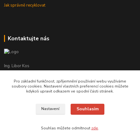
Jak správně recyklovat
Kontaktujte nás
Ing. Libor Kos
+420 601 555 225
(Po-Pá: 8-17:00 hod.)
Pro základní funkčnost, zpříjemnění používání webu využíváme
soubory cookies. Nastavení vlastních preferencí cookies můžete
info@infrasystemy.cz
kdykoli upravit odkazem ve spodní části stránek.
Souhlasím
Nastavení
infrasystémy s.r.o. 2012-2019
Souhlas můžete odmítnout
zde
.