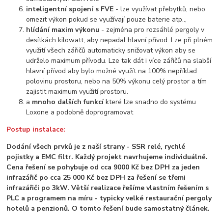
inteligentní spojení s FVE
- lze využívat přebytků, nebo
omezit výkon pokud se využívají pouze baterie atp..,
hlídání maxim výkonu
- zejména pro rozsáhlé pergoly v
desítkách kilowatt, aby nepadal hlavní přívod. Lze při plném
využití všech zářičů automaticky snižovat výkon aby se
udrželo maximum přívodu. Lze tak dát i více zářičů na slabší
hlavní přívod aby bylo možné využít na 100% nepříklad
polovinu prostoru, nebo na 50% výkonu celý prostor a tím
zajistit maximum využití prostoru.
a
mnoho dalších funkcí
které lze snadno do systému
Loxone a podobně doprogramovat
Postup instalace:
Dodání všech prvků je z naší strany - SSR relé, rychlé
pojistky a EMC filtr. Každý projekt navrhujeme individuálně.
Cena řešení se pohybuje od cca 9000 Kč bez DPH za jeden
infrazářič po cca 25 000 Kč bez DPH za řešení se třemi
infrazářiči po 3kW. Větší realizace řešíme vlastním řešením s
PLC a programem na míru - typicky velké restaurační pergoly
hotelů a penzionů. O tomto řešení bude samostatný článek.