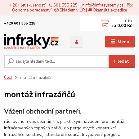
⭐ 20+ let zkušeností | 📞 601 555 225 | 📌
info@infrasystemy.cz
| 💬
Odborné poradenství | 📦 Skladem v ČR | 🚚 Okamžitá expedice
0
ks
+420 601 555 225
za
0,00 Kč
Menu
Hledat
Úvod
montáž infrazářičů
montáž infrazářičů
Vážení obchodní partneři,
rádi bychom vás seznámili s praktickým návodem pro montáž
infračervených topných zářičů do pergolových konstrukcí.
Infrazářiče se stávají standardní součástí vybavení pergol a