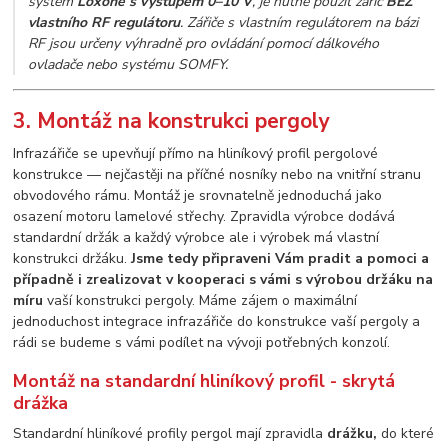
systém
Loxone s výstupem 0–10 V
, je nutné použít zářič
BEZ
vlastního RF regulátoru
. Zářiče s vlastním regulátorem na bázi
RF jsou určeny výhradně pro ovládání pomocí dálkového
ovladače nebo systému SOMFY.
3. Montáž na konstrukci pergoly
Infrazářiče se upevňují přímo na hliníkový profil pergolové
konstrukce — nejčastěji na příčné nosníky nebo na vnitřní stranu
obvodového rámu. Montáž je srovnatelně jednoduchá jako
osazení motoru lamelové střechy. Zpravidla výrobce dodává
standardní držák a každý výrobce ale i výrobek má vlastní
konstrukci držáku.
Jsme tedy připraveni Vám pradit a pomoci a
případně i zrealizovat v kooperaci s vámi s výrobou držáku na
míru
vaší konstrukci pergoly. Máme zájem o maximální
jednoduchost integrace infrazářiče do konstrukce vaší pergoly a
rádi se budeme s vámi podílet na vývoji potřebných konzolí.
Montáž na standardní hliníkový profil - skrytá
drážka
Standardní hliníkové profily pergol mají zpravidla
drážku,
do které