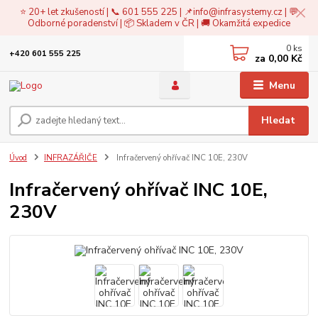
⭐ 20+ let zkušeností | 📞 601 555 225 | 📌
info@infrasystemy.cz
| 💬
Odborné poradenství | 📦 Skladem v ČR | 🚚 Okamžitá expedice
0
ks
+420 601 555 225
za
0,00 Kč
Menu
Hledat
Úvod
INFRAZÁŘIČE
Infračervený ohřívač INC 10E, 230V
Infračervený ohřívač INC 10E,
230V