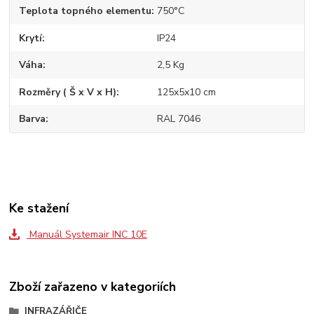
Teplota topného elementu
750°C
Krytí
IP24
Váha
2,5 Kg
Rozměry ( Š x V x H)
125x5x10 cm
Barva
RAL 7046
Ke stažení
Manuál Systemair INC 10E
Zboží zařazeno v kategoriích
INFRAZÁŘIČE