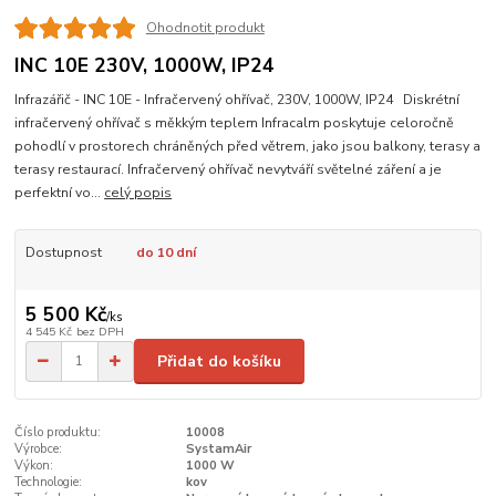
Ohodnotit produkt
INC 10E 230V, 1000W, IP24
Infrazářič - INC 10E - Infračervený ohřívač, 230V, 1000W, IP24 Diskrétní
infračervený ohřívač s měkkým teplem Infracalm poskytuje celoročně
pohodlí v prostorech chráněných před větrem, jako jsou balkony, terasy a
terasy restaurací. Infračervený ohřívač nevytváří světelné záření a je
perfektní vo...
celý popis
Dostupnost
do 10 dní
5 500 Kč
/
ks
4 545 Kč
bez DPH
Přidat do košíku
Číslo produktu:
10008
Výrobce:
SystamAir
Výkon:
1000 W
Technologie:
kov