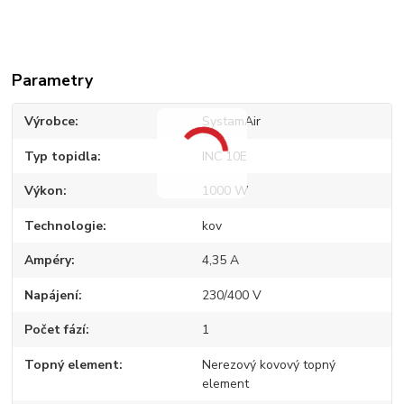
Parametry
Výrobce
SystamAir
Typ topidla
INC 10E
Výkon
1000 W
Technologie
kov
Ampéry
4,35 A
Napájení
230/400 V
Počet fází
1
Topný element
Nerezový kovový topný
element