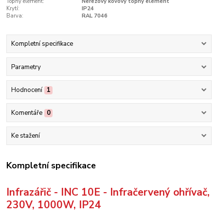
Topný element:
Nerezový kovový topný element
Krytí:
IP24
Barva:
RAL 7046
Kompletní specifikace
Parametry
Hodnocení
1
Komentáře
0
Ke stažení
Kompletní specifikace
Infrazářič - INC 10E - Infračervený ohřívač,
230V, 1000W, IP24