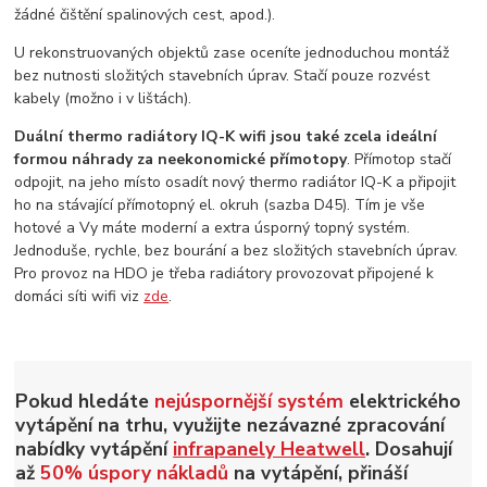
žádné čištění spalinových cest, apod.).
U rekonstruovaných objektů zase oceníte jednoduchou montáž
bez nutnosti složitých stavebních úprav. Stačí pouze rozvést
kabely (možno i v lištách).
Duální thermo radiátory IQ-K wifi jsou také zcela ideální
formou náhrady za neekonomické přímotopy
. Přímotop stačí
odpojit, na jeho místo osadít nový thermo radiátor IQ-K a připojit
ho na stávající přímotopný el. okruh (sazba D45). Tím je vše
hotové a Vy máte moderní a extra úsporný topný systém.
Jednoduše, rychle, bez bourání a bez složitých stavebních úprav.
Pro provoz na HDO je třeba radiátory provozovat připojené k
domáci síti wifi viz
zde
.
Pokud hledáte
nejúspornější systém
elektrického
vytápění na trhu, využijte nezávazné zpracování
nabídky vytápění
infrapanely Heatwell
. Dosahují
až
50% úspory nákladů
na vytápění, přináší