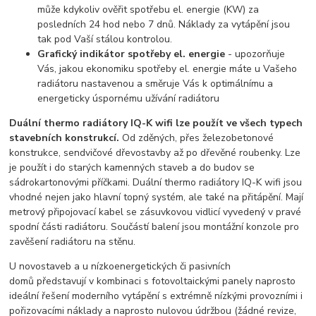
může kdykoliv ověřit spotřebu el. energie (KW) za
posledních 24 hod nebo 7 dnů. Náklady za vytápění jsou
tak pod Vaší stálou kontrolou.
Grafický indikátor spotřeby el. energie
- upozorňuje
Vás, jakou ekonomiku spotřeby el. energie máte u Vašeho
radiátoru nastavenou a směruje Vás k optimálnímu a
energeticky úspornému užívání radiátoru
Duální thermo radiátory IQ-K wifi lze použít ve všech typech
stavebních konstrukcí.
Od zděných, přes železobetonové
konstrukce, sendvičové dřevostavby až po dřevěné roubenky. Lze
je použít i do starých kamenných staveb a do budov se
sádrokartonovými příčkami. Duální thermo radiátory IQ-K wifi jsou
vhodné nejen jako hlavní topný systém, ale také na přitápění. Mají
metrový připojovací kabel se zásuvkovou vidlicí vyvedený v pravé
spodní části radiátoru. Součástí balení jsou montážní konzole pro
zavěšení radiátoru na stěnu.
U novostaveb a u nízkoenergetických či pasivních
domů představují v kombinaci s fotovoltaickými panely naprosto
ideální řešení moderního vytápění s extrémně nízkými provozními i
pořizovacími náklady a naprosto nulovou údržbou (žádné revize,