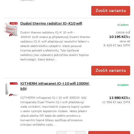
Zvolit variantu
Duální thermo radiátor IQ-K10 wifi
skladem
cena od
Duální thermo radiátory IQ-K 10 wifi -
10 195 Kč
1000W (wifi modul je příplatkový) Duální thermo
/
ks
cena od
radiátory IQ-K wifi představují revoluční řešení v
8 426 Kč
bez DPH
oblasti elektrického vytápění, které posouvá
hranice pohodlí a efektivity. Tyto špičkové
radiátory jsou vybaveny pokročilou duální topnou
technologií, která dokon...
Zvolit variantu
IQTHERM infrapanel IQ-I 10 wifi 1000W,
skladem
bílý
IQTHERM infrapanel IQ-I 10 wifi 1000W, bílý
13 980 Kč
/
ks
Infrapanely Dual-Therm IQ-I wifi představují
11 554 Kč
bez DPH
zcela unikátní, maximálně úsporný topný systém
s velmi rychlým teplotním růstem. Velká přední
sálavá plocha šíří teplo do celého prostoru a
konvenční topné těleso zajišťuje přirozenou
cirkulaci ohřátého vzdu...