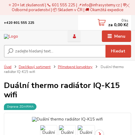
⭐ 20+ let zkušeností | 📞 601 555 225 | 📌
info@infrasystemy.cz
| 💬
Odborné poradenství | 📦 Skladem v ČR | 🚚 Okamžitá expedice
0
ks
+420 601 555 225
za
0,00 Kč
Menu
Hledat
Úvod
Doplňkový sortiment
Přímotopné konvektory
Duální thermo
radiátor IQ-K15 wifi
Duální thermo radiátor IQ-K15
wifi
Doprava ZDARMA