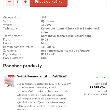
Přidat do košíku
Číslo produktu:
207
Výrobce:
IQ-therm
Výkon:
1500W
Technologie:
Karbonové topné články. sálavé karbonové
jádro
Topný element:
Karbonová topná deska, sálavý panel
Krytí:
IP 24
Barva:
bílá
Rozsah nastavit. teplot:
10 - 30 °C
Zakončení:
bez koncovky/koncovka za příplatek
Krytí kategorie:
IP 20 - 44
Barva kategorie:
Bílá
Podobné produkty
Duální thermo radiátor IQ-K20 wifi
skladem
cena od
Duální thermo radiátory IQ-K 20 wifi - 2000W
12 595 Kč
Duální thermo radiátory IQ-K wifi
/
ks
cena od
jsou revoluční novinkou v oblasti elektrického
10 409 Kč
bez DPH
vytápění. Obsahují novou duální topnou
technologii kombinující klasické konvenční
vytápění s velmi příjemným infračerveným
sáláním tepla. Výsledkem je zcela unikátní,
maximál...