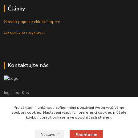
Články
Slovník pojmů elektrické topení
Jak správně recyklovat
Kontaktujte nás
Ing. Libor Kos
+420 601 555 225
(Po-Pá: 8-17:00 hod.)
Pro základní funkčnost, zpříjemnění používání webu využíváme
soubory cookies. Nastavení vlastních preferencí cookies můžete
info@infrasystemy.cz
kdykoli upravit odkazem ve spodní části stránek.
Souhlasím
Nastavení