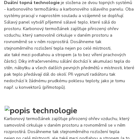
Duální topná technologie
je složena ze dvou topných systémů
- karbonového termočlánku a karbonového sálavého panelu. Oba
systémy pracují v naprostém souladu a vzájemně se doplňují.
Sálavý panel vytváří příjemné sálavé teplo, které sálá do
prostoru. Karbonový termočlánek zajišťuje přirozený ohřev
vzduchu, který samovolně cirkuluje v daném prostoru a
rovnoměrně se v něm rozprostírá. Dosáhneme tak
stejnoměrného rozložení tepla nejen po celé místnosti,
ale také mezi podlahou a stropem (a to bez víření prachových
částic). Díky infračervenému sálání dochází k akumulaci tepla do
stěn, nábytku a všech dalších pevných předmětů v místnosti, které
pak teplo předávají dál do okolí. Při vypnutí radiátoru tak
nedochází k žádnému prudkému poklesu teploty, jako je tomu
např. u konvektorů (přímotopů).
Karbonový termočlánek zajišťuje přirozený ohřev vzduchu, který
samovolně cirkuluje v daném prostoru a rovnoměrně se v něm
rozprostírá. Dosáhneme tak stejnoměrného rozložení tepla
nejen po celé místnosti, ale také mezi podlahou a stropem (a to