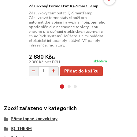
Zásuvkový termostat IQ-SmartTemp
Bezdrátové 
Zásuvkový termostat IQ-SmartTemp
Bezdrátové t
Zásuvkové termostaty slouží pro
dálkové ovlá
automatické spínání a vypínání připojeného
mohou spínat
spotřebiče dle nastavené teploty. Jsou
(osvětlení, ž
vhodné pro spínání elektrických topných a
Rozměry a de
chladících systémů. Můžete s nimi ovládat
VENUS. WS330
elektrické infrapanely, sálávé IVT panely,
ovládání žalu
infrazářiče, radiátory, ...
spotřebiče na
502 Kč
2 880 Kč
490 Kč
/
ks
/
ks
skladem
2 380 Kč
bez DPH
405 Kč
bez 
Přidat do košíku
Zboží zařazeno v kategoriích
Přímotopné konvektory
IQ-THERM