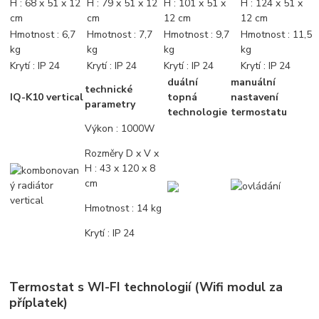
H : 68 x 51 x 12
H : 79 x 51 x 12
H : 101 x 51 x
H : 124 x 51 x
cm
cm
12 cm
12 cm
Hmotnost : 6,7
Hmotnost : 7,7
Hmotnost : 9,7
Hmotnost : 11,5
kg
kg
kg
kg
Krytí : IP 24
Krytí : IP 24
Krytí : IP 24
Krytí : IP 24
duální
manuální
technické
IQ-K10 vertical
topná
nastavení
parametry
technologie
termostatu
Výkon : 1000W
Rozměry D x V x
H : 43 x 120 x 8
cm
Hmotnost : 14 kg
Krytí : IP 24
Termostat s WI-FI technologií (Wifi modul za
příplatek)