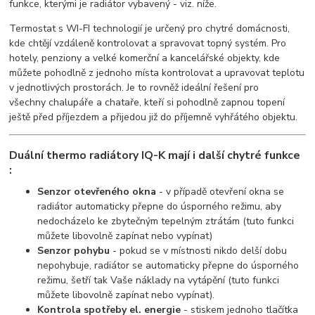
funkce, kterými je radiátor vybavený - viz. níže.
Termostat s WI-FI technologií je určený pro chytré domácnosti,
kde chtějí vzdáleně kontrolovat a spravovat topný systém. Pro
hotely, penziony a velké komerční a kancelářské objekty, kde
můžete pohodlně z jednoho místa kontrolovat a upravovat teplotu
v jednotlivých prostorách. Je to rovněž ideální řešení pro
všechny chalupáře a chataře, kteří si pohodlně zapnou topení
ještě před příjezdem a přijedou již do příjemně vyhřátého objektu.
Duální thermo radiátory IQ-K mají i další chytré funkce
:
Senzor otevřeného okna
- v případě otevření okna se
radiátor automaticky přepne do úsporného režimu, aby
nedocházelo ke zbytečným tepelným ztrátám (tuto funkci
můžete libovolně zapínat nebo vypínat)
Senzor pohybu
- pokud se v místnosti nikdo delší dobu
nepohybuje, radiátor se automaticky přepne do úsporného
režimu, šetří tak Vaše náklady na vytápění (tuto funkci
můžete libovolně zapínat nebo vypínat).
Kontrola spotřeby el. energie
- stiskem jednoho tlačítka