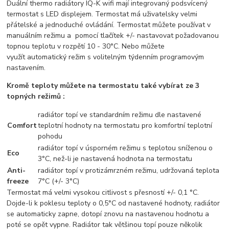
Duální thermo radiátory IQ-K wifi mají integrovaný podsvícený
termostat s LED displejem. Termostat má uživatelsky velmi
přátelské a jednoduché ovládání. Termostat můžete používat v
manuálním režimu a pomocí tlačítek +/- nastavovat požadovanou
topnou teplotu v rozpětí 10 - 30°C. Nebo můžete
využít automatický režim s volitelným týdenním programovým
nastavením.
Kromě teploty můžete na termostatu také vybírat ze 3
topných režimů :
radiátor topí ve standardním režimu dle nastavené
Comfort
teplotní hodnoty na termostatu pro komfortní teplotní
pohodu
radiátor topí v úsporném režimu s teplotou sníženou o
Eco
3°C, než-li je nastavená hodnota na termostatu
Anti-
radiátor topí v protizámrzném režimu, udržovaná teplota
freeze
7°C (+/- 3°C)
Termostat má velmi vysokou citlivost s přesností +/- 0,1 °C.
Dojde-li k poklesu teploty o 0,5°C od nastavené hodnoty, radiátor
se automaticky zapne, dotopí znovu na nastavenou hodnotu a
poté se opět vypne. Radiátor tak většinou topí pouze několik