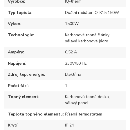
Výrobce
IQ-therm
Typ topidla
Duální radiátor IQ-K15 150W
Výkon
1500W
Technologie
Karbonové topné články.
sálavé karbonové jádro
Ampéry
6,52 A
Napájení
230V/50 Hz
Zdroj tep. energie
Elektřina
Počet fází
1
Topný element
Karbonová topná deska,
sálavý panel
Teplota topného elementu
Řízená termostatem
Krytí
IP 24