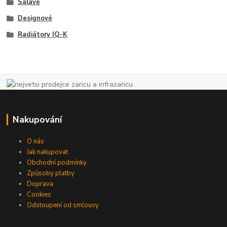
Sálavé
Designové
Radiátory IQ-K
Nakupování
O nás
Jak nakupovat
Obchodní podmínky
Způsoby platby
Doprava
Cookies
Odstoupení od smlouvy