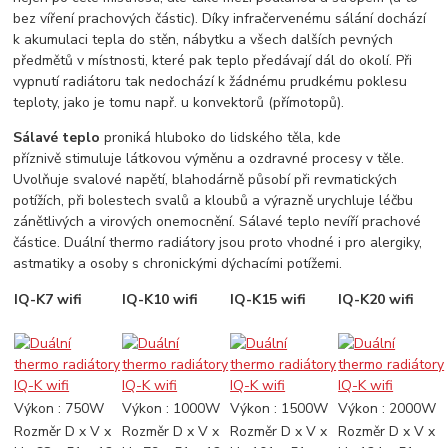
bez víření prachových částic). Díky infračervenému sálání dochází
k akumulaci tepla do stěn, nábytku a všech dalších pevných
předmětů v místnosti, které pak teplo předávají dál do okolí. Při
vypnutí radiátoru tak nedochází k žádnému prudkému poklesu
teploty, jako je tomu např. u konvektorů (přímotopů).
Sálavé teplo
proniká hluboko do lidského těla, kde
příznivě stimuluje látkovou výměnu a ozdravné procesy v těle.
Uvolňuje svalové napětí, blahodárně působí při revmatických
potížích, při bolestech svalů a kloubů a výrazně urychluje léčbu
zánětlivých a virových onemocnění. Sálavé teplo nevíří prachové
částice. Duální thermo radiátory jsou proto vhodné i pro alergiky,
astmatiky a osoby s chronickými dýchacími potížemi.
IQ-K7 wifi
IQ-K10 wifi
IQ-K15 wifi
IQ-K20 wifi
Výkon : 750W
Výkon : 1000W
Výkon : 1500W
Výkon : 2000W
Rozměr D x V x
Rozměr D x V x
Rozměr D x V x
Rozměr D x V x