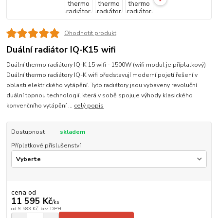
Ohodnotit produkt
Duální radiátor IQ-K15 wifi
Duální thermo radiátory IQ-K 15 wifi - 1500W (wifi modul je příplatkový)
Duální thermo radiátory IQ-K wifi představují moderní pojetí řešení v
oblasti elektrického vytápění. Tyto radiátory jsou vybaveny revoluční
duální topnou technologií, která v sobě spojuje výhody klasického
konvenčního vytápění ...
celý popis
Dostupnost
skladem
Příplatkové příslušenství
cena od
11 595 Kč
/
ks
od
9 583 Kč
bez DPH