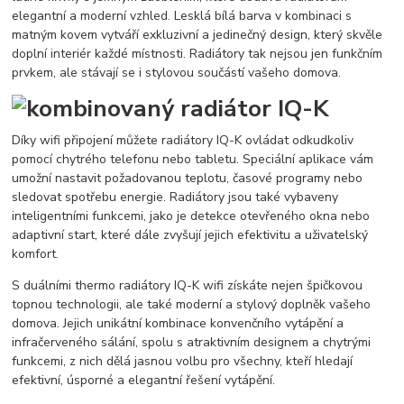
elegantní a moderní vzhled. Lesklá bílá barva v kombinaci s
matným kovem vytváří exkluzivní a jedinečný design, který skvěle
doplní interiér každé místnosti. Radiátory tak nejsou jen funkčním
prvkem, ale stávají se i stylovou součástí vašeho domova.
Díky wifi připojení můžete radiátory IQ-K ovládat odkudkoliv
pomocí chytrého telefonu nebo tabletu. Speciální aplikace vám
umožní nastavit požadovanou teplotu, časové programy nebo
sledovat spotřebu energie. Radiátory jsou také vybaveny
inteligentními funkcemi, jako je detekce otevřeného okna nebo
adaptivní start, které dále zvyšují jejich efektivitu a uživatelský
komfort.
S duálními thermo radiátory IQ-K wifi získáte nejen špičkovou
topnou technologii, ale také moderní a stylový doplněk vašeho
domova. Jejich unikátní kombinace konvenčního vytápění a
infračerveného sálání, spolu s atraktivním designem a chytrými
funkcemi, z nich dělá jasnou volbu pro všechny, kteří hledají
efektivní, úsporné a elegantní řešení vytápění.