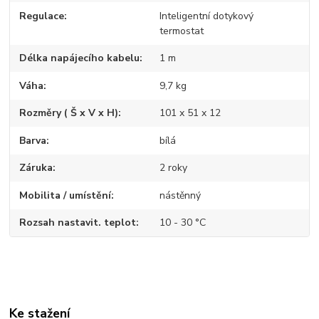
Regulace
Inteligentní dotykový
termostat
Délka napájecího kabelu
1 m
Váha
9,7 kg
Rozměry ( Š x V x H)
101 x 51 x 12
Barva
bílá
Záruka
2 roky
Mobilita / umístění
nástěnný
Rozsah nastavit. teplot
10 - 30 °C
Ke stažení