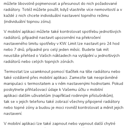
můžete libovolně pojmenovat a přesunout do nich požadované
radiátory. Totéž můžete použít, když vlastníte více nemovitostí a v
každé z nich chcete individuální nastavení topného režimu
(individuální topnou zónu).
V mobilní aplikaci můžete také kontrolovat spotřebu jednotlivých
radiátorů, případně nastavit upozornění na překročení
nastaveného limitu spotřeby v KW. Limit lze nastavit pro 24 hod
nebo 7 dnů, případně pro celý jeden měsíc. Budete tak mít
neustále přehled o Vašich nákladech na vytápění u jednotlivých
radiátorů nebo celých topných zónách.
Termostat lze uzamknout pomocí tlačítek na těle radiátoru nebo
také vzdáleně přes mobilní aplikaci. Zamezíte tak neoprávněné
manipulaci s termostatem a v něm nastavenými hodnotami. Pokud
poskytnete přihlašovací údaje k Vašemu účtu v mobilní
aplikaci dalším uživatelům (například rodinným příslušníkům),
tak se v jejich telefonu také zobrazí všechny připojené radiátory
nebo topné zóny a budou je moci rovněž kontrolovat a měnit jejich
nastavení.
V mobilní aplikaci lze také zapnout nebo vypnout další chytré