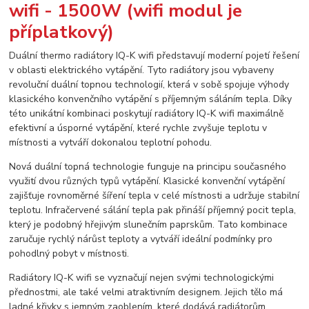
wifi - 1500W (wifi modul je
příplatkový)
Duální thermo radiátory IQ-K wifi představují moderní pojetí řešení
v oblasti elektrického vytápění. Tyto radiátory jsou vybaveny
revoluční duální topnou technologií, která v sobě spojuje výhody
klasického konvenčního vytápění s příjemným sáláním tepla. Díky
této unikátní kombinaci poskytují radiátory IQ-K wifi maximálně
efektivní a úsporné vytápění, které rychle zvyšuje teplotu v
místnosti a vytváří dokonalou teplotní pohodu.
Nová duální topná technologie funguje na principu současného
využití dvou různých typů vytápění. Klasické konvenční vytápění
zajišťuje rovnoměrné šíření tepla v celé místnosti a udržuje stabilní
teplotu. Infračervené sálání tepla pak přináší příjemný pocit tepla,
který je podobný hřejivým slunečním paprskům. Tato kombinace
zaručuje rychlý nárůst teploty a vytváří ideální podmínky pro
pohodlný pobyt v místnosti.
Radiátory IQ-K wifi se vyznačují nejen svými technologickými
přednostmi, ale také velmi atraktivním designem. Jejich tělo má
ladné křivky s jemným zaoblením, které dodává radiátorům