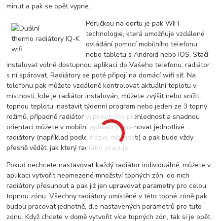
minut a pak se opět vypne.
Perličkou na dortu je pak WIFI
technologie, která umožňuje vzdálené
ovládání pomocí mobilního telefonu
nebo tabletu s Android nebo IOS. Stačí
instalovat volně dostupnou aplikaci do Vašeho telefonu, radiátor
s ní spárovat. Radiátory se poté připojí na domácí wifi síť. Na
telefonu pak můžete vzdáleně kontrolovat aktuální teplotu v
místnosti, kde je radiátor instalován, můžete zvýšit nebo snížit
topnou teplotu, nastavit týdenní program nebo jeden ze 3 topný
režimů, případně radiátor vypnout. Pro přehlednost a snadnou
orientaci můžete v mobilní aplikaci pojmenovat jednotlivé
radiátory (například podle názvu místnosti) a pak bude vždy
přesně vědět, jak který radiátor pracuje.
Pokud nechcete nastavovat každý radiátor individuálně, můžete v
aplikaci vytvořit neomezené množství topných zón, do nich
radiátory přesunout a pak již jen upravovat parametry pro celou
topnou zónu. Všechny radiátory umístěné v této topné zóně pak
budou pracovat jednotně, dle nastavených parametrů pro tuto
zónu. Když chcete v domě vytvořit více topných zón, tak si je opět