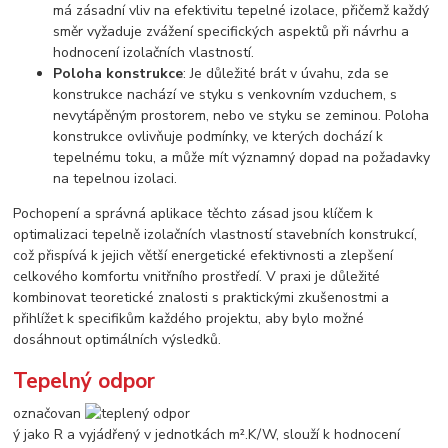
má zásadní vliv na efektivitu tepelné izolace, přičemž každý
směr vyžaduje zvážení specifických aspektů při návrhu a
hodnocení izolačních vlastností.
Poloha konstrukce
: Je důležité brát v úvahu, zda se
konstrukce nachází ve styku s venkovním vzduchem, s
nevytápěným prostorem, nebo ve styku se zeminou. Poloha
konstrukce ovlivňuje podmínky, ve kterých dochází k
tepelnému toku, a může mít významný dopad na požadavky
na tepelnou izolaci.
Pochopení a správná aplikace těchto zásad jsou klíčem k
optimalizaci tepelně izolačních vlastností stavebních konstrukcí,
což přispívá k jejich větší energetické efektivnosti a zlepšení
celkového komfortu vnitřního prostředí. V praxi je důležité
kombinovat teoretické znalosti s praktickými zkušenostmi a
přihlížet k specifikům každého projektu, aby bylo možné
dosáhnout optimálních výsledků.
Tepelný odpor
označovan
ý jako R a vyjádřený v jednotkách m².K/W, slouží k hodnocení