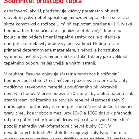
Součinitel prostupu tepla
označovaný jako U, představuje klíčový parametr v oblasti
stavební fyziky, neboť specifikuje množství tepla, které se ztrácí
skrze konstrukci o rozloze 1 m² při teplotním gradientu 1 K. Nízká
hodnota tohoto součinitele signalizuje efektivnější tepelnou
izolaci a tím pádem i menší tepelné ztráty, což je z hlediska
energetické efektivity budov vysoce žádoucí. Hodnota U je
primárně determinována materiálem, z něhož je konstrukce
vyrobena, avšak významnou roli hrají také faktory jako velikost
tepelného odporu na její vnější a vnitřní straně.
V průběhu času se objevuje zřetelná tendence k snižování
hodnoty součinitele U, což můžeme pozorovat na příkladu cihly -
tradičního stavebního materiálu používaného při výstavbě
obytných budov. V první polovině 20. století byla plná pálená cihla
standardem, od kterého se odvíjely tepelné vlastnosti stěn. S
narůstajícími požadavky na energetickou účinnost došlo k evoluci
tvaru cihel, kde v období mezi lety 1949 a 1960 došlo k přechodu
od plné pálené cihly k příčně děrovaným cihlám typu CDm, které
později nahradily velkoformátové cihelné bloky CDK. V
devadesátých letech 20. století se objevují cihly typu Therm s