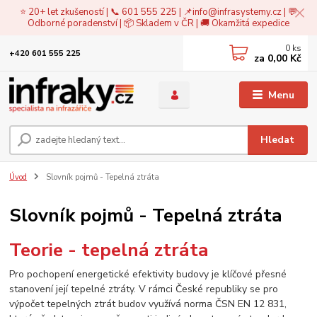
⭐ 20+ let zkušeností | 📞 601 555 225 | 📌
info@infrasystemy.cz
| 💬
Odborné poradenství | 📦 Skladem v ČR | 🚚 Okamžitá expedice
0
ks
+420 601 555 225
za
0,00 Kč
Menu
Hledat
Úvod
Slovník pojmů - Tepelná ztráta
Slovník pojmů - Tepelná ztráta
Teorie - tepelná ztráta
Pro pochopení energetické efektivity budovy je klíčové přesné
stanovení její tepelné ztráty. V rámci České republiky se pro
výpočet tepelných ztrát budov využívá norma ČSN EN 12 831,