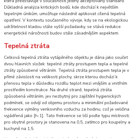
která představuje v současnosti jediný akceptovaný standard.
Důkladná analýza kritických bodů, kde dochází k největším
tepelným únikům, umožňuje následně aplikovat cílená tepelná
opatření. V kontextu současného vývoje, kdy se na ekologickou
udržitelnost kladou stále vyšší požadavky, se stává redukce
energetické náročnosti budov stále zásadnějším aspektem.
Tepelná ztráta
Celková tepelná ztráta vytápěného objektu je dána jako součet
dvou hlavních složek: tepelné ztráty prostupem tepla a tepelné
ztráty způsobené větráním. Tepelná ztráta prostupem tepla je v
přímé závislosti na velikosti plochy, skrze kterou dochází k
přenosu tepla v důsledku rozdílu teplot mezi vnějším a vnitřním
prostředím konstrukce. Na druhé straně, tepelná ztráta
způsobená větráním, jev nezbytný pro zajištění hygienických
podmínek, se odvíjí od objemu prostoru a minimální požadované
frekvence výměny venkovního vzduchu za hodinu, což je veličina
vyjádřená jako [h-1]. Tato frekvence se liší podle typu místnosti;
pro obytné prostory je stanovena na 0,5, zatímco pro koupelny a
kuchyně na 1,5.