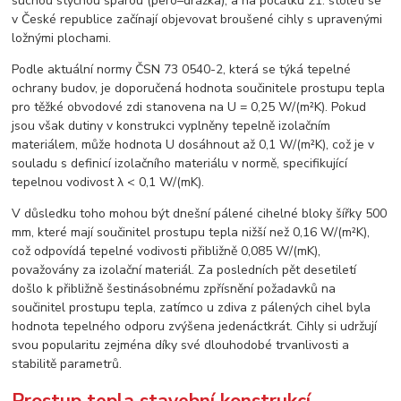
suchou styčnou spárou (pero–drážka), a na počátku 21. století se
v České republice začínají objevovat broušené cihly s upravenými
ložnými plochami.
Podle aktuální normy ČSN 73 0540-2, která se týká tepelné
ochrany budov, je doporučená hodnota součinitele prostupu tepla
pro těžké obvodové zdi stanovena na U = 0,25 W/(m²K). Pokud
jsou však dutiny v konstrukci vyplněny tepelně izolačním
materiálem, může hodnota U dosáhnout až 0,1 W/(m²K), což je v
souladu s definicí izolačního materiálu v normě, specifikující
tepelnou vodivost λ < 0,1 W/(mK).
V důsledku toho mohou být dnešní pálené cihelné bloky šířky 500
mm, které mají součinitel prostupu tepla nižší než 0,16 W/(m²K),
což odpovídá tepelné vodivosti přibližně 0,085 W/(mK),
považovány za izolační materiál. Za posledních pět desetiletí
došlo k přibližně šestinásobnému zpřísnění požadavků na
součinitel prostupu tepla, zatímco u zdiva z pálených cihel byla
hodnota tepelného odporu zvýšena jedenáctkrát. Cihly si udržují
svou popularitu zejména díky své dlouhodobé trvanlivosti a
stabilitě parametrů.
Prostup tepla stavební konstrukcí