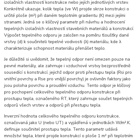
izolačních vlastností konstrukce nebo jejích jednotlivých vrstev.
Konkrétně ukazuje, kolik tepla (ve W) projde skrze konstrukci o
určité ploše (m²) při daném teplotním gradientu (K) mezi jejími
stranami. Jedná se o klíčový parametr při návrhu a hodnocení
tepelných izolačních vlastností stavebních materiálů a konstrukcí.
Výpočet tepelného odporu je založen na poměru tloušťky dané
vrstvy (d) k součiniteli tepelné vodivosti (λ) materiálu, kde λ
charakterizuje schopnost materiálu přenášet teplo.
Je důležité si uvědomit, že tepelný odpor není omezen pouze na
pevné materiály, ale zahrnuje i vzduchové vrstvy bezprostředně
sousedící s konstrukcí, jejichž odpor proti přestupu tepla (Rsi pro
vnitřní povrchy a Rse pro vnější povrchy) je ovlivněn faktory jako
jsou poloha povrchu a proudění vzduchu. Tento odpor je klíčový
pro pochopení celkového tepelného odporu konstrukce při
prostupu tepla, označeného RT, který zahrnuje součet tepelných
odporů všech vrstev a odporů při přestupu tepla.
Inverzní hodnota celkového tepelného odporu konstrukce,
označovaná jako U (nebo UT) a vyjádřená v jednotkách W/m².K,
definuje součinitel prostupu tepla. Tento parametr udává
množství tepla, které projde konstrukcí o ploše 1 m² při teplotním