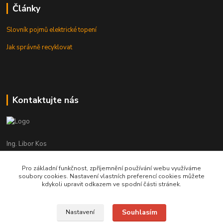
Články
Slovník pojmů elektrické topení
Jak správně recyklovat
Kontaktujte nás
Ing. Libor Kos
+420 601 555 225
(Po-Pá: 8-17:00 hod.)
Pro základní funkčnost, zpříjemnění používání webu využíváme
soubory cookies. Nastavení vlastních preferencí cookies můžete
info@infrasystemy.cz
kdykoli upravit odkazem ve spodní části stránek.
Souhlasím
Nastavení