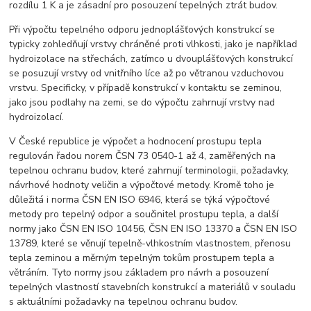
rozdílu 1 K a je zásadní pro posouzení tepelných ztrát budov.
Při výpočtu tepelného odporu jednoplášťových konstrukcí se
typicky zohledňují vrstvy chráněné proti vlhkosti, jako je například
hydroizolace na střechách, zatímco u dvouplášťových konstrukcí
se posuzují vrstvy od vnitřního líce až po větranou vzduchovou
vrstvu. Specificky, v případě konstrukcí v kontaktu se zeminou,
jako jsou podlahy na zemi, se do výpočtu zahrnují vrstvy nad
hydroizolací.
V České republice je výpočet a hodnocení prostupu tepla
regulován řadou norem ČSN 73 0540-1 až 4, zaměřených na
tepelnou ochranu budov, které zahrnují terminologii, požadavky,
návrhové hodnoty veličin a výpočtové metody. Kromě toho je
důležitá i norma ČSN EN ISO 6946, která se týká výpočtové
metody pro tepelný odpor a součinitel prostupu tepla, a další
normy jako ČSN EN ISO 10456, ČSN EN ISO 13370 a ČSN EN ISO
13789, které se věnují tepelně-vlhkostním vlastnostem, přenosu
tepla zeminou a měrným tepelným tokům prostupem tepla a
větráním. Tyto normy jsou základem pro návrh a posouzení
tepelných vlastností stavebních konstrukcí a materiálů v souladu
s aktuálními požadavky na tepelnou ochranu budov.