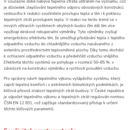
V současné době nabývá tepelná ztráta větráním na významu, což
je důsledek zlepšování tepelného odporu obvodových konstrukcí,
vedoucího k redukci součinitele prostupu tepla a tím i k poklesu
tepelných ztrát prostupem tepla. V reakci na tento trend se v
nových větracích systémech obytných budov čím dál tím více
využívají deskové rekuperační výměníky. Tyto výměníky zvyšují
energetickou efektivitu tím, že umožňují předávání tepla z teplého
odpadního vzduchu do chladnějšího vzduchu nasávaného z
exteriéru prostřednictvím teplosměnné plochy. Díky tomu dochází
k ochlazení odpadního vzduchu a předehřátí vzduchu vnějšího.
Efektivita těchto systémů se pohybuje v rozmezí 50–85 %, v
závislosti na konstrukci výměníku a rychlosti proudění vzduchu.
Pro správný návrh tepelného výkonu vytápěcího systému, který
zajistí tepelný komfort i v extrémních klimatických podmínkách, je
klíčová přesná znalost tepelných ztrát budovy. V České republice
je výpočet tepelného výkonu a tepelných ztrát regulován normou
ČSN EN 12 831, což zajišťuje standardizovaný přístup k určení
těchto klíčových parametrů.