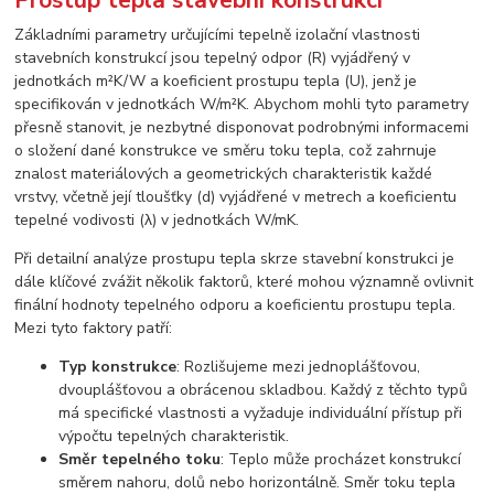
Základními parametry určujícími tepelně izolační vlastnosti
stavebních konstrukcí jsou tepelný odpor (R) vyjádřený v
jednotkách m²K/W a koeficient prostupu tepla (U), jenž je
specifikován v jednotkách W/m²K. Abychom mohli tyto parametry
přesně stanovit, je nezbytné disponovat podrobnými informacemi
o složení dané konstrukce ve směru toku tepla, což zahrnuje
znalost materiálových a geometrických charakteristik každé
vrstvy, včetně její tloušťky (d) vyjádřené v metrech a koeficientu
tepelné vodivosti (λ) v jednotkách W/mK.
Při detailní analýze prostupu tepla skrze stavební konstrukci je
dále klíčové zvážit několik faktorů, které mohou významně ovlivnit
finální hodnoty tepelného odporu a koeficientu prostupu tepla.
Mezi tyto faktory patří:
Typ konstrukce
: Rozlišujeme mezi jednoplášťovou,
dvouplášťovou a obrácenou skladbou. Každý z těchto typů
má specifické vlastnosti a vyžaduje individuální přístup při
výpočtu tepelných charakteristik.
Směr tepelného toku
: Teplo může procházet konstrukcí
směrem nahoru, dolů nebo horizontálně. Směr toku tepla