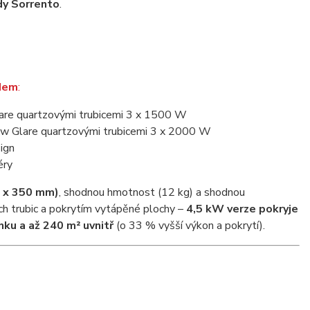
dy Sorrento
.
adem
:
lare quartzovými trubicemi 3 x 1500 W
Low Glare quartzovými trubicemi 3 x 2000 W
ign
éry
0 x 350 mm)
, shodnou hmotnost (12 kg) a shodnou
ch trubic a pokrytím vytápěné plochy –
4,5 kW verze pokryje
ku a až 240 m² uvnitř
(o 33 % vyšší výkon a pokrytí).