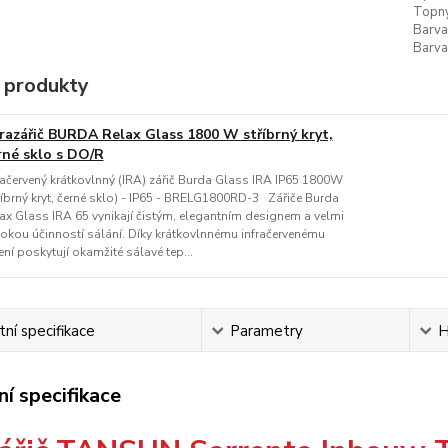
Topný
Barva
Barva
 produkty
frazářič BURDA Relax Glass 1800 W stříbrný kryt,
rné sklo s DO/R
račervený krátkovlnný (IRA) zářič Burda Glass IRA IP65 1800W
říbrný kryt, černé sklo) - IP65 - BRELG1800RD-3 Zářiče Burda
ax Glass IRA 65 vynikají čistým, elegantním designem a velmi
okou účinností sálání. Díky krátkovlnnému infračervenému
ení poskytují okamžité sálavé tep...
ní specifikace
Parametry
H
í specifikace