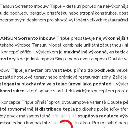
 TANSUN Sorrento Inbouw Triple
představuje
nejvýkonnější 
itského výrobce Tansun. Model kombinuje unikátní zápustnou (
i
 koncepcí zářiče – výsledkem je
maximálně výkonné, esteticky
rostory
, kde jednolampová Single nebo dvoulampová Double vari
bouw Triple je navržen pro
vestavbu přímo do podhledu
velké 
zsáhlé hotelové terasy nebo prémiové restaurační zóny. Zářič j
elegantní plochý rám ve stejné úrovni jako podhled
– výsle
 konstrukce
, které splyne s architektonickým konceptem prosto
á koncepce Triple přináší oproti dvoulampové variantě Double
pě
ště rovnoměrnější distribuce tepla
po dlouhé ploše (díky třem
ždý prvek má samostatné připojení),
třístupňová regulace vý
ostor
jednou kompaktní zápustnou jednotkou. Pro rozsáhlé pergol