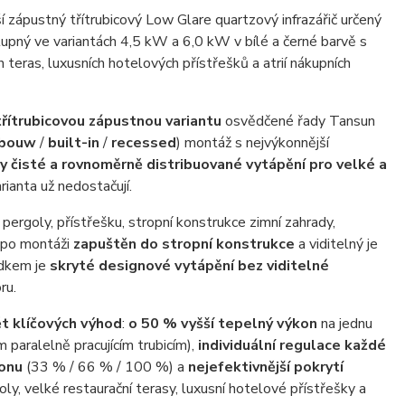
třítrubicovou zápustnou variantu
osvědčené řady Tansun
nbouw
/
built-in
/
recessed
) montáž s nejvýkonnější
 čisté a rovnoměrně distribuované vytápění pro velké a
anta už nedostačují.
pergoly, přístřešku, stropní konstrukce zimní zahrady,
e po montáži
zapuštěn do stropní konstrukce
a viditelný je
dkem je
skryté designové vytápění bez viditelné
ru.
t klíčových výhod
:
o 50 % vyšší tepelný výkon
na jednu
 paralelně pracujícím trubicím),
individuální regulace každé
konu
(33 % / 66 % / 100 %) a
nejefektivnější pokrytí
y, velké restaurační terasy, luxusní hotelové přístřešky a