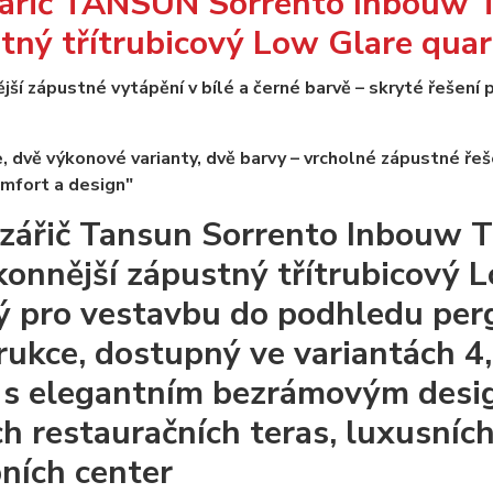
zářič TANSUN Sorrento Inbouw T
tný třítrubicový Low Glare quar
jší zápustné vytápění v bílé a černé barvě – skryté řešení
e, dvě výkonové varianty, dvě barvy – vrcholné zápustné řeš
mfort a design"