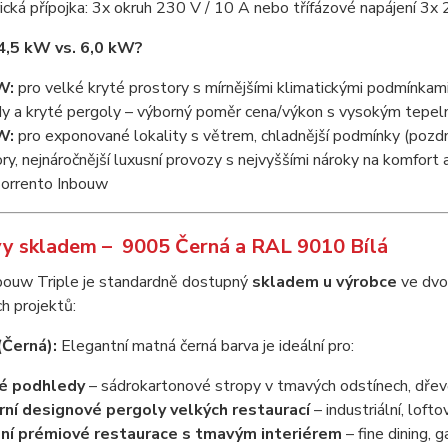
ická přípojka: 3x okruh 230 V / 10 A nebo třífázové napájení 3x
 4,5 kW vs. 6,0 kW?
W:
pro velké kryté prostory s mírnějšími klimatickými podmínkami
dy a kryté pergoly – výborný poměr cena/výkon s vysokým tepel
W:
pro exponované lokality s větrem, chladnější podmínky (pozdní
ry, nejnáročnější luxusní provozy s nejvyššími nároky na komfort 
Sorrento Inbouw
y skladem – 9005 Černá a RAL 9010 Bílá
bouw Triple je standardně dostupný
skladem u výrobce
ve dvou
h projektů:
Černá):
Elegantní matná černá barva je ideální pro:
é podhledy
– sádrokartonové stropy v tmavých odstínech, dře
ní designové pergoly velkých restaurací
– industriální, loft
ní prémiové restaurace s tmavým interiérem
– fine dining, 