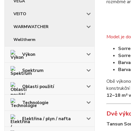
VEGA
rozměrné ar
VEITO
WARMWATCHER
Model je d
Welltherm
Sorre
Výkon
Sorre
Barva
Barva
Spektrum
Obě výkonov
Oblasti použití
konstrukční
12–18 m² v
Technologie
Dvě výko
Elektřina / plyn / nafta
Tansun Sor