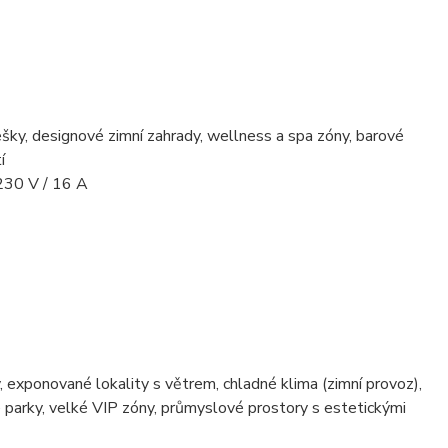
řešky, designové zimní zahrady, wellness a spa zóny, barové
í
 230 V / 16 A
y, exponované lokality s větrem, chladné klima (zimní provoz),
ké parky, velké VIP zóny, průmyslové prostory s estetickými