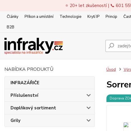
⭐ 20+ let zkušeností | 📞 601 55
Články
Příkon a umístění
Technologie
Krytí IP
Princip
Čast
B2B
NABÍDKA PRODUKTŮ
Úvod
Výr
Sorre
INFRAZÁŘIČE
Příslušenství
Doprava Z
Doplňkový sortiment
Grily