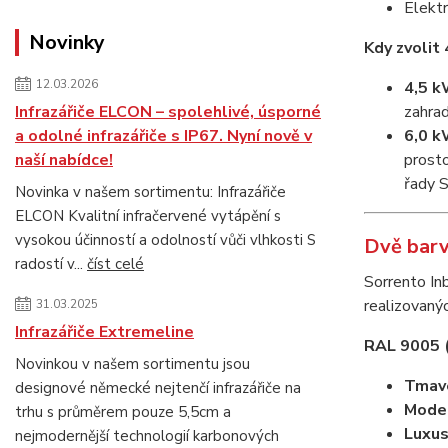
Elektr
Novinky
Kdy zvolit
12.03.2026
4,5 k
Infrazářiče ELCON – spolehlivé, úsporné
zahra
a odolné infrazářiče s IP67. Nyní nově v
6,0 k
naší nabídce!
prosto
řady 
Novinka v našem sortimentu: Infrazářiče
ELCON Kvalitní infračervené vytápění s
vysokou účinností a odolností vůči vlhkosti S
Dvě barv
radostí v...
číst celé
Sorrento In
realizovanýc
31.03.2025
Infrazářiče Extremeline
RAL 9005 (
Novinkou v našem sortimentu jsou
Tmav
designové německé nejtenčí infrazářiče na
Moder
trhu s průměrem pouze 5,5cm a
Luxus
nejmodernější technologií karbonových