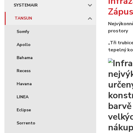
Infra
SYSTEMAIR
Zápus
TANSUN
Nejvýkonně
prostory
Somfy
„Tři trubic
Apollo
tepelný ko
Bahama
Recess
Havana
LINEA
Eclipse
Sorrento