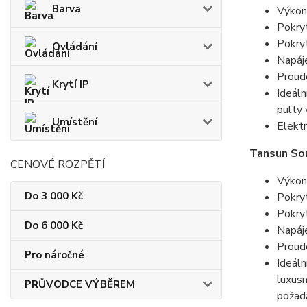
Barva
Výkon
Pokry
Pokryt
Ovládání
Napáje
Proudo
Krytí IP
Ideáln
pulty 
Umístění
Elektr
Tansun Sor
CENOVÉ ROZPĚTÍ
Výkon
Do 3 000 Kč
Pokry
Pokryt
Do 6 000 Kč
Napáje
Proudo
Pro náročné
Ideáln
luxusn
PRŮVODCE VÝBĚREM
požad