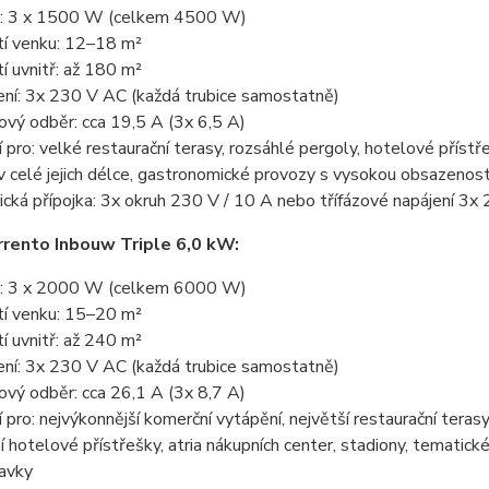
: 3 x 1500 W (celkem 4500 W)
tí venku: 12–18 m²
í uvnitř: až 180 m²
ní: 3x 230 V AC (každá trubice samostatně)
vý odběr: cca 19,5 A (3x 6,5 A)
í pro: velké restaurační terasy, rozsáhlé pergoly, hotelové příst
v celé jejich délce, gastronomické provozy s vysokou obsazenost
ická přípojka: 3x okruh 230 V / 10 A nebo třífázové napájení 3x
rento Inbouw Triple 6,0 kW:
: 3 x 2000 W (celkem 6000 W)
tí venku: 15–20 m²
í uvnitř: až 240 m²
ní: 3x 230 V AC (každá trubice samostatně)
vý odběr: cca 26,1 A (3x 8,7 A)
í pro: nejvýkonnější komerční vytápění, největší restaurační teras
í hotelové přístřešky, atria nákupních center, stadiony, tematic
avky