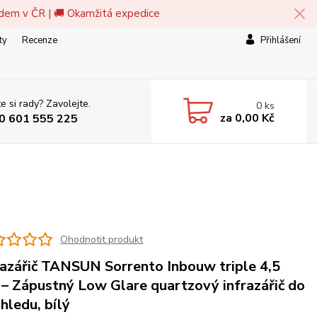
adem v ČR | 🚚 Okamžitá expedice
ty
Recenze
Přihlášení
e si rady? Zavolejte.
0
ks
za
0,00 Kč
0 601 555 225
Ohodnotit produkt
razářič TANSUN Sorrento Inbouw triple 4,5
– Zápustný Low Glare quartzový infrazářič do
hledu, bílý