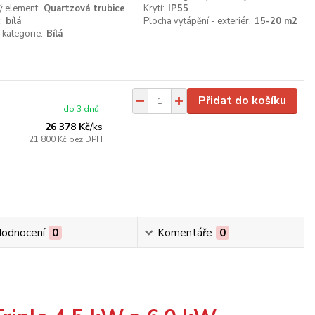
 element:
Quartzová trubice
Krytí:
IP55
:
bílá
Plocha vytápění - exteriér:
15-20 m2
 kategorie:
Bílá
Přidat do košíku
do 3 dnů
26 378 Kč
/
ks
21 800 Kč
bez DPH
odnocení
0
Komentáře
0