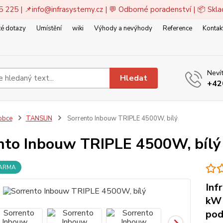
5 225 | 📌
info@infrasystemy.cz
| 💬 Odborné poradenství | 📦 Skl
é dotazy
Umístění
wiki
Výhody a nevýhody
Reference
Kontak
Nevít
Hledat
+42
obce
TANSUN
Sorrento Inbouw TRIPLE 4500W, bílý
nto Inbouw TRIPLE 4500W, bílý
DARMA
Inf
kW 
pod