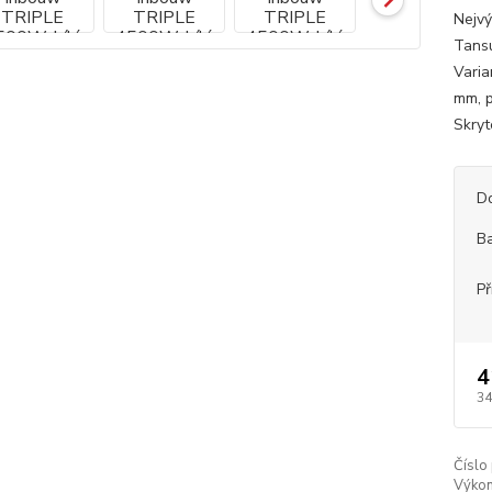
Nejvý
Tansu
Varia
mm, p
Skryt
D
B
Př
4
34
Číslo
Výkon