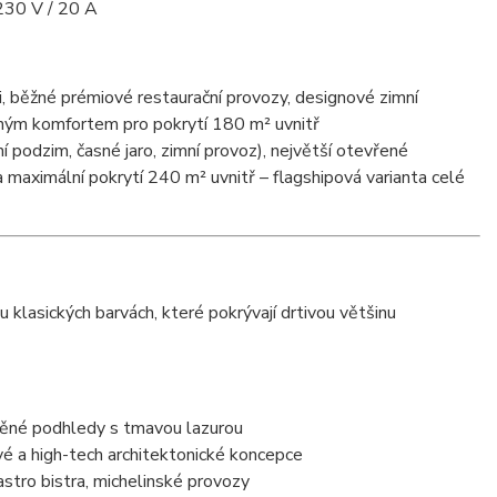
 230 V / 20 A
, běžné prémiové restaurační provozy, designové zimní
ným komfortem pro pokrytí 180 m² uvnitř
 podzim, časné jaro, zimní provoz), největší otevřené
a maximální pokrytí 240 m² uvnitř – flagshipová varianta celé
 klasických barvách, které pokrývají drtivou většinu
věné podhledy s tmavou lazurou
ové a high-tech architektonické koncepce
gastro bistra, michelinské provozy