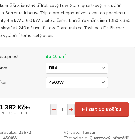
konnější zápustný třítrubicový Low Glare quartzový infrazářič
n Sorrento Inbouw Triple pro elegantní vestavbu do podhledu.
nty 4,5 kW a 6,0 kW v bílé a černé barvě, rozměr rámu 1350 x 350
okrytí až 240 m² uvnitř, Low Glare trubice Toshiba / Dr. Fischer.
é vytápění teras.
celý popis
ostupnost
do 10 dní
arva
íkon
1 382 Kč
/
ks
Přidat do košíku
 200 Kč
bez DPH
 produktu:
23572
Výrobce:
Tansun
:
4500W
Technologie:
Quartzový infrazářič