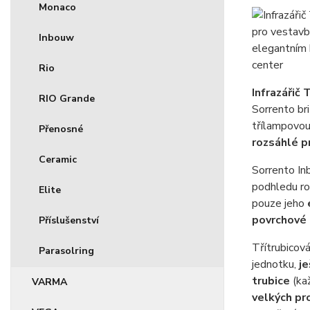
Monaco
Inbouw
Rio
Infrazářič
RIO Grande
Sorrento br
třílampovou
Přenosné
rozsáhlé p
Ceramic
Sorrento In
podhledu ro
Elite
pouze jeho
povrchové
Příslušenství
Třítrubicov
Parasolring
jednotku,
je
trubice
(ka
VARMA
velkých pr