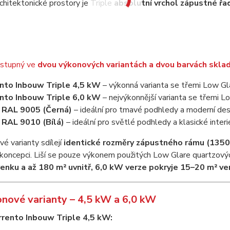
chitektonické prostory je Triple
absolutní vrchol zápustné řa
ostupný ve
dvou výkonových variantách a dvou barvách skl
nto Inbouw Triple 4,5 kW
– výkonná varianta se třemi Low G
nto Inbouw Triple 6,0 kW
– nejvýkonnější varianta se třemi 
 RAL 9005 (Černá)
– ideální pro tmavé podhledy a moderní des
 RAL 9010 (Bílá)
– ideální pro světlé podhledy a klasické interi
é varianty sdílejí
identické rozměry zápustného rámu (135
 koncepci. Liší se pouze výkonem použitých Low Glare quartzový
enku a až 180 m² uvnitř, 6,0 kW verze pokryje 15–20 m² ven
nové varianty – 4,5 kW a 6,0 kW
rento Inbouw Triple 4,5 kW: