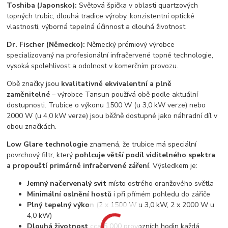
Toshiba (Japonsko):
Světová špička v oblasti quartzových
topných trubic, dlouhá tradice výroby, konzistentní optické
vlastnosti, výborná tepelná účinnost a dlouhá životnost.
Dr. Fischer (Německo):
Německý prémiový výrobce
specializovaný na profesionální infračervené topné technologie,
vysoká spolehlivost a odolnost v komerčním provozu.
Obě značky jsou
kvalitativně ekvivalentní a plně
zaměnitelné
– výrobce Tansun používá obě podle aktuální
dostupnosti. Trubice o výkonu 1500 W (u 3,0 kW verze) nebo
2000 W (u 4,0 kW verze) jsou běžně dostupné jako náhradní díl v
obou značkách.
Low Glare technologie
znamená, že trubice má speciální
povrchový filtr, který
pohlcuje větší podíl viditelného spektra
a propouští primárně infračervené záření
. Výsledkem je:
Jemný načervenalý svit
místo ostrého oranžového světla
Minimální oslnění hostů
i při přímém pohledu do zářiče
Plný tepelný výkon
(2 x 1500 W u 3,0 kW, 2 x 2000 W u
4,0 kW)
Dlouhá životnost
cca 5 000 provozních hodin každá