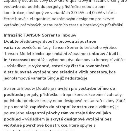
Infrazářič TANSUN Sorrento Inbouw
Double
představuje
dvoutrubicovou zápustnou
variantu
osvědčené řady Tansun Sorrento britského výrobce
Tansun. Model kombinuje unikátní zápustnou (
inbouw
/
built-
in
/
recessed
) montáž s výkonnou dvoulampovou koncepcí zářiče
– výsledkem je
výkonné, esteticky čisté a rovnoměrně
distribuované vytápění pro střední a větší prostory
, kde
jednolampová varianta Single již nedostačuje.
Sorrento Inbouw Double je navržen pro
vestavbu přímo do
podhledu
pergoly, přístřešku, stropní konstrukce zimní zahrady,
podhledu hotelové terasy nebo designové restaurační zóny. Zářič
je po montáži
zapuštěn do stropní konstrukce
a viditelný je
pouze jeho
elegantní plochý rám ve stejné úrovni jako
podhled
– výsledkem je
skryté designové vytápění bez
viditelné povrchové konstrukce
, které splyne s