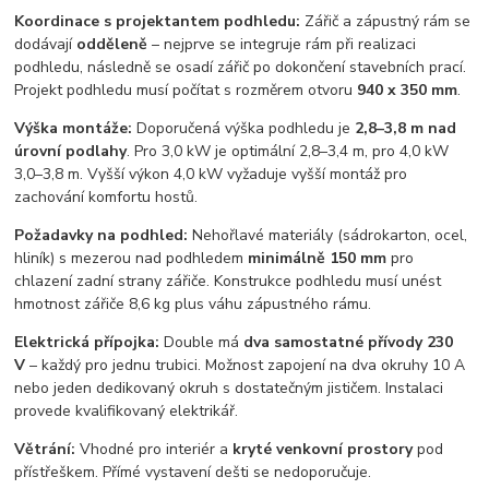
Koordinace s projektantem podhledu:
Zářič a zápustný rám se
dodávají
odděleně
– nejprve se integruje rám při realizaci
podhledu, následně se osadí zářič po dokončení stavebních prací.
Projekt podhledu musí počítat s rozměrem otvoru
940 x 350 mm
.
Výška montáže:
Doporučená výška podhledu je
2,8–3,8 m nad
úrovní podlahy
. Pro 3,0 kW je optimální 2,8–3,4 m, pro 4,0 kW
3,0–3,8 m. Vyšší výkon 4,0 kW vyžaduje vyšší montáž pro
zachování komfortu hostů.
Požadavky na podhled:
Nehořlavé materiály (sádrokarton, ocel,
hliník) s mezerou nad podhledem
minimálně 150 mm
pro
chlazení zadní strany zářiče. Konstrukce podhledu musí unést
hmotnost zářiče 8,6 kg plus váhu zápustného rámu.
Elektrická přípojka:
Double má
dva samostatné přívody 230
V
– každý pro jednu trubici. Možnost zapojení na dva okruhy 10 A
nebo jeden dedikovaný okruh s dostatečným jističem. Instalaci
provede kvalifikovaný elektrikář.
Větrání:
Vhodné pro interiér a
kryté venkovní prostory
pod
přístřeškem. Přímé vystavení dešti se nedoporučuje.