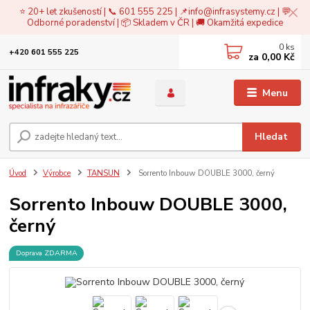
⭐ 20+ let zkušeností | 📞 601 555 225 | 📌
info@infrasystemy.cz
| 💬
Odborné poradenství | 📦 Skladem v ČR | 🚚 Okamžitá expedice
0
ks
+420 601 555 225
za
0,00 Kč
Menu
Hledat
Úvod
Výrobce
TANSUN
Sorrento Inbouw DOUBLE 3000, černý
Sorrento Inbouw DOUBLE 3000,
černý
Doprava ZDARMA