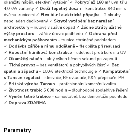
okamžitý náběh, efektivní vytápění ✓
Pokrytí až 160 m² uvnitř
u
4,0 kW varianty ✓
Delší tepelný dosah
– konstrukce 940 mm s
dvěma trubicemi ✓
Flexibilní elektrická přípojka
– 2 okruhy
nebo jeden dedikovaný ✓
Skryté vytápění bez narušení
architektury
– nulový vizuální dopad ✓
Žádné ztráty užitné
výšky prostoru
– zářič v úrovni podhledu ✓
Ochrana před
mechanickým poškozením
– trubice chráněné podhledem
✓
Dodávka zářiče a rámu odděleně
– flexibilita při realizaci
✓
Robustní hliníková konstrukce
– odolnost proti korozi a UV
✓
Okamžitý náběh
– plný výkon během sekund po zapnutí
✓
Tichý provoz
– bez ventilátorů a pohyblivých částí ✓
Bez
spalin a zápachu
– 100% elektrická technologie ✓
Kompatibilní
s Tansun regulací
– stmívače, RF ovladače, K&N přepínače, PIR
✓
Britská výroba Tansun
– profesionální komerční kvalita
✓
Životnost trubic 5 000 hodin
– dlouhodobě spolehlivé řešení
✓
Vyměnitelné trubice
– samostatně, bez demontáže podhledu
✓
Doprava ZDARMA
Parametry