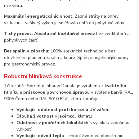
i ve větru.
Maximální energetická účinnost:
Žádné ztráty na ohřev
vzduchu – veškerý výkon je směřován dolů do pobytové zóny.
Tichý provoz:
Absolutně bezhlučný provoz
bez ventilátorů a
pohyblivých částí.
Bez spalin a zápachu:
100% elektrická technologie bez
otevřeného plamenu, spalin a kouře. Splňuje nejpřísnější normy
pro gastronomický provoz.
Robustní hliníková konstrukce
Tělo zářiče Sorrento Inbouw Double je vyrobeno z
kvalitního
hliníku s práškovou povrchovou úpravou
v zvolené barvě (RAL
9005 Černá nebo RAL 9010 Bílá), která zaručuje:
Vynikající odolnost proti korozi a UV záření
Dlouhá životnost
v jakémkoli klimatu
Odolnost v pobřežních lokalitách
s vysokou vzdušnou
vlhkostí
Vynikající odvod tepla
– chrání životnost obou trubic