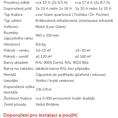
Proudový odběr
cca 13 A (2x 6,5 A)
cca 17,4 A (2x 8,7 A)
Doporučený jistič
2x 10 A nebo 1x 16 A
2x 10 A nebo 1x 20 A
Typ trubice
Low Glare quartzová (Toshiba / Dr. Fischer)
Typ záření
Krátkovlnné infračervené (shortwave infrared)
Svítivost
Nízká (Low Glare)
Rozměry
940 x 350 mm
zápustného rámu
Hmotnost
8,6 kg
Pokrytí – venku
10–15 m²
14–20 m²
Pokrytí – uvnitř
až 120 m²
až 160 m²
Barvy skladem
RAL 9005 Černá, RAL 9010 Bílá
Barva na zakázku
Jakákoli barva RAL bez příplatku
Montáž
Zápustná do podhledu (plafond / inbouw)
Umístění
Vnitřní / kryté venkovní
Doporučená výška
2,8–3,8 m
montáže
Životnost trubice
cca 5 000 provozních hodin (každá)
Země původu
Velká Británie
Doporučení pro instalaci a použití