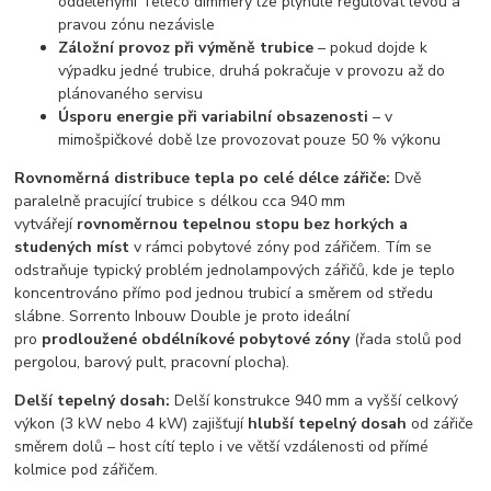
oddělenými Teleco dimmery lze plynule regulovat levou a
pravou zónu nezávisle
Záložní provoz při výměně trubice
– pokud dojde k
výpadku jedné trubice, druhá pokračuje v provozu až do
plánovaného servisu
Úsporu energie při variabilní obsazenosti
– v
mimošpičkové době lze provozovat pouze 50 % výkonu
Rovnoměrná distribuce tepla po celé délce zářiče:
Dvě
paralelně pracující trubice s délkou cca 940 mm
vytvářejí
rovnoměrnou tepelnou stopu bez horkých a
studených míst
v rámci pobytové zóny pod zářičem. Tím se
odstraňuje typický problém jednolampových zářičů, kde je teplo
koncentrováno přímo pod jednou trubicí a směrem od středu
slábne. Sorrento Inbouw Double je proto ideální
pro
prodloužené obdélníkové pobytové zóny
(řada stolů pod
pergolou, barový pult, pracovní plocha).
Delší tepelný dosah:
Delší konstrukce 940 mm a vyšší celkový
výkon (3 kW nebo 4 kW) zajišťují
hlubší tepelný dosah
od zářiče
směrem dolů – host cítí teplo i ve větší vzdálenosti od přímé
kolmice pod zářičem.