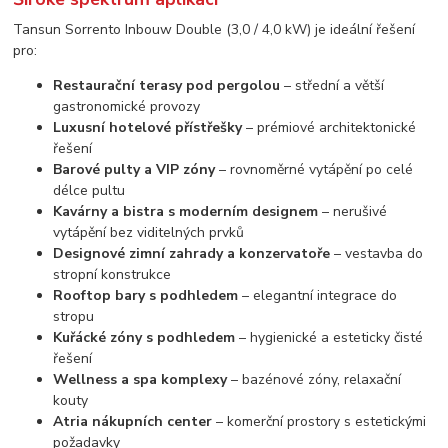
Tansun Sorrento Inbouw Double (3,0 / 4,0 kW) je ideální řešení
pro:
Restaurační terasy pod pergolou
– střední a větší
gastronomické provozy
Luxusní hotelové přístřešky
– prémiové architektonické
řešení
Barové pulty a VIP zóny
– rovnoměrné vytápění po celé
délce pultu
Kavárny a bistra s moderním designem
– nerušivé
vytápění bez viditelných prvků
Designové zimní zahrady a konzervatoře
– vestavba do
stropní konstrukce
Rooftop bary s podhledem
– elegantní integrace do
stropu
Kuřácké zóny s podhledem
– hygienické a esteticky čisté
řešení
Wellness a spa komplexy
– bazénové zóny, relaxační
kouty
Atria nákupních center
– komerční prostory s estetickými
požadavky