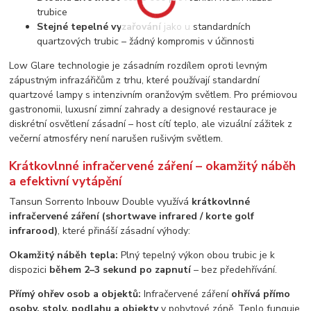
trubice
Stejné tepelné vyzařování
jako u standardních
quartzových trubic – žádný kompromis v účinnosti
Low Glare technologie je zásadním rozdílem oproti levným
zápustným infrazářičům z trhu, které používají standardní
quartzové lampy s intenzivním oranžovým světlem. Pro prémiovou
gastronomii, luxusní zimní zahrady a designové restaurace je
diskrétní osvětlení zásadní – host cítí teplo, ale vizuální zážitek z
večerní atmosféry není narušen rušivým světlem.
Krátkovlnné infračervené záření – okamžitý náběh
a efektivní vytápění
Tansun Sorrento Inbouw Double využívá
krátkovlnné
infračervené záření (shortwave infrared / korte golf
infrarood)
, které přináší zásadní výhody:
Okamžitý náběh tepla:
Plný tepelný výkon obou trubic je k
dispozici
během 2–3 sekund po zapnutí
– bez předehřívání.
Přímý ohřev osob a objektů:
Infračervené záření
ohřívá přímo
osoby, stoly, podlahu a objekty
v pobytové zóně. Teplo funguje