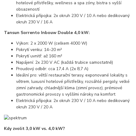
hotelové přístřešky, wellness a spa zóny, bistra s vyšší
obsazeností
Elektrická přípojka: 2x okruh 230 V / 10 A nebo dedikovaný
okruh 230 V / 16 A
Tansun Sorrento Inbouw Double 4,0 kW:
Výkon: 2 x 2000 W (celkem 4000 W)
Pokrytí venku: 14–20 m²
Pokrytí uvnitř: až 160 m²
Napájení: 2x 230 V AC (každá trubice samostatně)
Proudový odběr: cca 17,4 A (2x 8,7 A)
Ideální pro: větší restaurační terasy, exponované lokality s
větrem, luxusní hotelové přístřešky, rozsáhlé pergoly, velké
zimní zahrady, chladnější klima (zimní provoz), prémiové
gastronomické provozy s vyššími nároky na komfort
Elektrická přípojka: 2x okruh 230 V / 10 A nebo dedikovaný
okruh 230 V / 20 A
Kdy zvolit 3,0 kW vs. 4,0 kW?