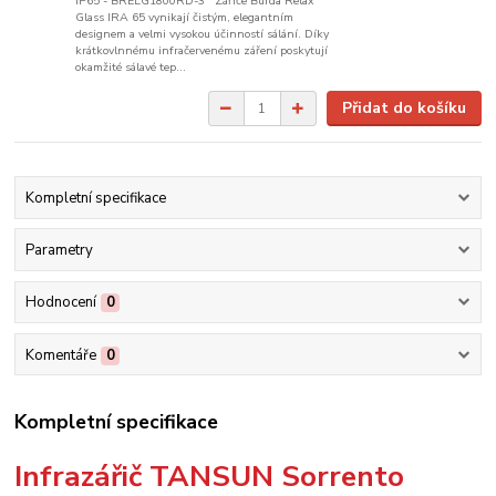
IP65 - BRELG1800RD-3 Zářiče Burda Relax
Glass IRA 65 vynikají čistým, elegantním
designem a velmi vysokou účinností sálání. Díky
krátkovlnnému infračervenému záření poskytují
okamžité sálavé tep...
Přidat do košíku
Kompletní specifikace
Parametry
Hodnocení
0
Komentáře
0
Kompletní specifikace
Infrazářič TANSUN Sorrento