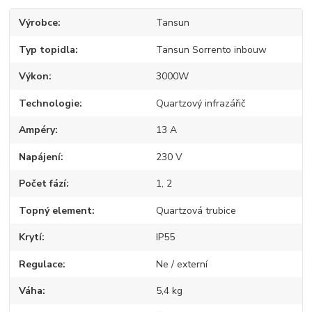
Výrobce
Tansun
Typ topidla
Tansun Sorrento inbouw
Výkon
3000W
Technologie
Quartzový infrazářič
Ampéry
13 A
Napájení
230 V
Počet fází
1, 2
Topný element
Quartzová trubice
Krytí
IP55
Regulace
Ne / externí
Váha
5,4 kg