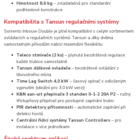
Hmotnost 8,6 kg
– zvladatelná pro standardní
podhledové konstrukce
Kompatibilita s Tansun regulačními systémy
Sorrento Inbouw Double je plně kompatibilní s celým sortimentem
ovládacích a regulačních systémů Tansun a díky dvěma
samostatným přívodům nabízí maximální flexibilitu:
Teleco stmívače (2 ks)
– plynulá bezdrátová regulace
každé trubice samostatně
Tansun dálkové ovladače
– bezdrátové ovládání z
libovolného místa
Time Lag Switch 4,0 kW
– časový spínač s odloženým
vypnutím (ideální pro 3,0 kW verzi)
K&N aan-uit přepínače 3 standen 0-1-2 20A P2
– ručný
třístupňový přepínač pro postupné zapínání trubic
PIR detektory přítomnosti
– automatické zapínání při
detekci hostů
Centrální řídicí systémy Tansun Controllers
– pro
instalace s více jednotkami
Široké spektrum aplikací