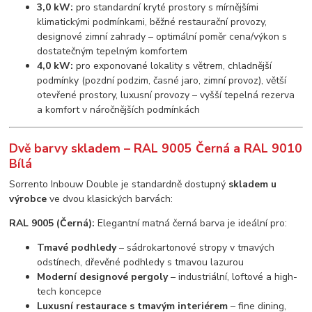
3,0 kW:
pro standardní kryté prostory s mírnějšími
klimatickými podmínkami, běžné restaurační provozy,
designové zimní zahrady – optimální poměr cena/výkon s
dostatečným tepelným komfortem
4,0 kW:
pro exponované lokality s větrem, chladnější
podmínky (pozdní podzim, časné jaro, zimní provoz), větší
otevřené prostory, luxusní provozy – vyšší tepelná rezerva
a komfort v náročnějších podmínkách
Dvě barvy skladem – RAL 9005 Černá a RAL 9010
Bílá
Sorrento Inbouw Double je standardně dostupný
skladem u
výrobce
ve dvou klasických barvách:
RAL 9005 (Černá):
Elegantní matná černá barva je ideální pro:
Tmavé podhledy
– sádrokartonové stropy v tmavých
odstínech, dřevěné podhledy s tmavou lazurou
Moderní designové pergoly
– industriální, loftové a high-
tech koncepce
Luxusní restaurace s tmavým interiérem
– fine dining,