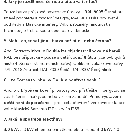
4. Jaký je rozdíl mezi černou a bílou variantou?
Pouze barva práškové povrchové úpravy –
RAL 9005 Černá
pro
tmavé podhledy a moderní designy,
RAL 9010 Bílá
pro světlé
podhledy a klasické interiéry. Výkon, rozměry, hmotnost a
technologie trubic jsou u obou barev identické.
5. Mohu objednat jinou barvu než bílou nebo černou?
Ano, Sorrento Inbouw Double lze objednat v
libovolné barvě
RAL bez příplatku
– pouze s delší dodací lhůtou (cca 5–6 týdnů
místo 4 týdnů u standardních barev). Oblíbené zakázkové barvy:
RAL 7016 Antracit, RAL 7039 Šedá, RAL 9007 Šedý hliník.
6. Lze Sorrento Inbouw Double používat venku?
Ano, pro
kryté venkovní prostory
pod přístřeškem, pergolou se
zastřešením, markýzou nebo v zimní zahradě.
Přímé vystavení
dešti není doporučeno
– pro zcela otevřené venkovní instalace
volte klasický Sorrento IPT s krytím IP55.
7. Jaká je spotřeba elektřiny?
3,0 kW:
3,0 kWh/h při plném výkonu obou trubic.
4,0 kW:
4,0