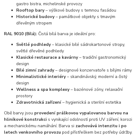
gastro bistra, michelinské provozy
Rooftop bary
– výškové budovy s temnou fasádou
Historické budovy
– památkové objekty s tmavým
dřevěným stropem
RAL 9010 (Bílá):
Čistá bílá barva je ideální pro:
Světlé podhledy
– klasické bílé sádrokartonové stropy,
světlé dřevěné podhledy
Klasické restaurace a kavárny
– tradiční gastronomický
design
Bílé zimní zahrady
– designové konzervatoře s bílými rámy
Minimalistické interiéry
– skandinávský, moderní a čistý
design
Wellness a spa komplexy
– bazénové zóny, relaxační
prostory
Zdravotnická zařízení
– hygienická a sterilní estetika
Obě barvy jsou
provedení práškovou vypalovanou barvou na
hliníkové konstrukci
s vynikající odolností proti UV záření, korozi
a mechanickému namáhání. Barva si
zachovává intenzitu i po
letech venkovního provozu
pod přístřeškem bez potřeby údržby.