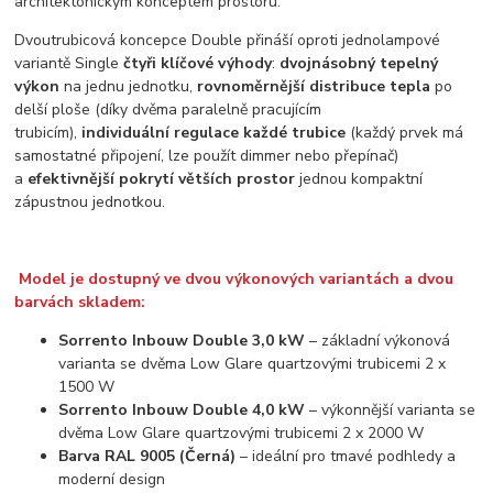
architektonickým konceptem prostoru.
Dvoutrubicová koncepce Double přináší oproti jednolampové
variantě Single
čtyři klíčové výhody
:
dvojnásobný tepelný
výkon
na jednu jednotku,
rovnoměrnější distribuce tepla
po
delší ploše (díky dvěma paralelně pracujícím
trubicím),
individuální regulace každé trubice
(každý prvek má
samostatné připojení, lze použít dimmer nebo přepínač)
a
efektivnější pokrytí větších prostor
jednou kompaktní
zápustnou jednotkou.
Model je dostupný ve dvou výkonových variantách a dvou
barvách skladem:
Sorrento Inbouw Double 3,0 kW
– základní výkonová
varianta se dvěma Low Glare quartzovými trubicemi 2 x
1500 W
Sorrento Inbouw Double 4,0 kW
– výkonnější varianta se
dvěma Low Glare quartzovými trubicemi 2 x 2000 W
Barva RAL 9005 (Černá)
– ideální pro tmavé podhledy a
moderní design