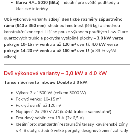
Barva RAL 9010 (Bílá)
– ideální pro světlé podhledy a
klasické interiéry
Obě výkonové varianty sdílejí
identické rozměry zápustného
rámu (940 x 350 mm)
, shodnou hmotnost (8,6 kg) a shodnou
konstrukční koncepci. Liší se pouze výkonem použitých Low Glare
quartzových trubic a pokrytím vytápěné plochy –
3,0 kW verze
pokryje 10–15 m² venku a až 120 m² uvnitř, 4,0 kW verze
pokryje 14–20 m² venku a až 160 m² uvnitř
(o 33 % vyšší
výkon).
Dvě výkonové varianty – 3,0 kW a 4,0 kW
Tansun Sorrento Inbouw Double 3,0 kW:
Výkon: 2 x 1500 W (celkem 3000 W)
Pokrytí venku: 10–15 m²
Pokrytí uvnitř: až 120 m²
Napájení: 2x 230 V AC (každá trubice samostatně)
Proudový odběr: cca 13 A (2x 6,5 A)
Ideální pro: standardní restaurační terasy, kavárenské zóny
s 4–8 stoly, středně velké pergoly, designové zimní zahrady,