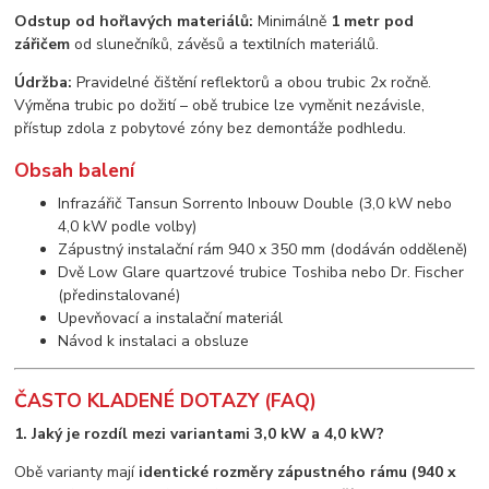
Odstup od hořlavých materiálů:
Minimálně
1 metr pod
zářičem
od slunečníků, závěsů a textilních materiálů.
Údržba:
Pravidelné čištění reflektorů a obou trubic 2x ročně.
Výměna trubic po dožití – obě trubice lze vyměnit nezávisle,
přístup zdola z pobytové zóny bez demontáže podhledu.
Obsah balení
Infrazářič Tansun Sorrento Inbouw Double (3,0 kW nebo
4,0 kW podle volby)
Zápustný instalační rám 940 x 350 mm (dodáván odděleně)
Dvě Low Glare quartzové trubice Toshiba nebo Dr. Fischer
(předinstalované)
Upevňovací a instalační materiál
Návod k instalaci a obsluze
ČASTO KLADENÉ DOTAZY (FAQ)
1. Jaký je rozdíl mezi variantami 3,0 kW a 4,0 kW?
Obě varianty mají
identické rozměry zápustného rámu (940 x