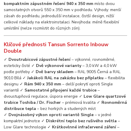
kompaktním zápustném řešení 940 x 350 mm
místo dvou
samostatných otvorů 550 x 350 mm v podhledu. Výhody: menší
zásah do podhledu, jednodušší instalace, čistší design, nižší
celkové náklady na elektroinstalaci. Nevýhoda: méně flexibilní
umístění (nelze rozmístit do různých zón).
Klíčové přednosti Tansun Sorrento Inbouw
Double
✓
Dvoutrubicové zápustné řešení
– výkonné, rovnoměrné,
esteticky čisté ✓
Dvě výkonové varianty
– 3,0 kW a 4,0 kW
podle potřeby ✓
Dvě barvy skladem
– RAL 9005 Černá a RAL
9010 Bílá ✓
Jakákoli RAL na zakázku bez příplatku
– flexibilita
designu ✓
Rám 940 x 350 mm
– delší pokrytí oproti Single
variantě ✓
Samostatné připojení každé trubice
–
dvoustupňová regulace, úspora energie ✓
Low Glare quartzové
trubice Toshiba / Dr. Fischer
– prémiová kvalita ✓
Rovnoměrná
distribuce tepla
– bez horkých a studených míst
✓
Dvojnásobný výkon oproti variantě Single
– v jedné
kompaktní jednotce ✓
Diskrétní teplo bez rušivého světla
–
Low Glare technologie ✓
Krátkovlnné infračervené záření
–