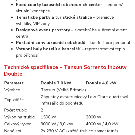
Food courty luxusních obchodních center
– jednotná
vizuální koncepce
Tematické parky a turistické atrakce
– prémiové
vyhlídky, VIP zóny
Designové event prostory
– svatební haly, firemní event
centra
Pokladní zóny luxusních obchodů
– komfort pro personál
Vstupní haly hotelů a kanceláří
– reprezentativní teplo
pro příchozí
Technické specifikace – Tansun Sorrento Inbouw
Double
Parametr
Double 3,0 kW
Double 4,0 kW
Výrobce
Tansun (Velká Británie)
Zápustný dvoutrubicový Low Glare quartzový
Typ zářiče
infrazářič do podhledu
Počet trubic
2
Výkon na trubici
1500 W
2000 W
Celkový výkon
3000 W / 3,0 kW
4000 W / 4,0 kW
Napájení
2x 230 V AC (každá trubice samostatně)