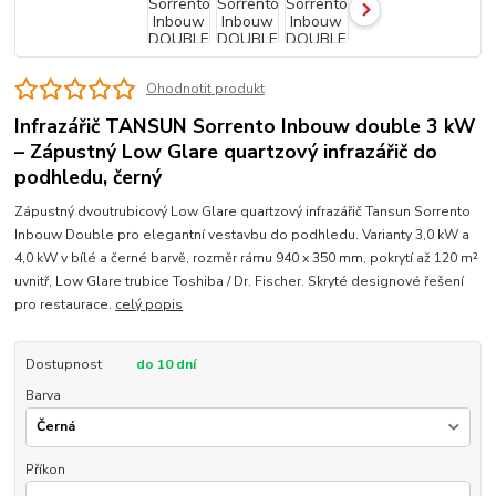
Ohodnotit produkt
Infrazářič TANSUN Sorrento Inbouw double 3 kW
– Zápustný Low Glare quartzový infrazářič do
podhledu, černý
Zápustný dvoutrubicový Low Glare quartzový infrazářič Tansun Sorrento
Inbouw Double pro elegantní vestavbu do podhledu. Varianty 3,0 kW a
4,0 kW v bílé a černé barvě, rozměr rámu 940 x 350 mm, pokrytí až 120 m²
uvnitř, Low Glare trubice Toshiba / Dr. Fischer. Skryté designové řešení
pro restaurace.
celý popis
Dostupnost
do 10 dní
Barva
Příkon