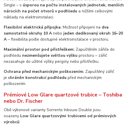
Single – s
úsporou na počtu instalovaných jednotek, menších
nárocích na počet otvorů v podhledu
a nižšími celkovými
náklady na elektroinstalaci.
Flexibilní elektrická přípojka:
Možnost připojení na
dva
samostatné okruhy 10 A
nebo
jeden dedikovaný okruh 16–20
A
– flexibilita podle dostupné elektroinstalace v prostoru.
Maximální prostor pod přístřeškem:
Zapuštěním zářiče do
podhledu
nezmenšujete světlou výšku
prostoru – zářič
nezasahuje do užitné výšky pergoly nebo přístřešku.
Ochrana před mechanickým poškozením:
Zapuštěný zářič
je
chráněn konstrukcí podhledu
před mechanickým
poškozením.
Prémiové Low Glare quartzové trubice – Toshiba
nebo Dr. Fischer
Obě výkonové varianty Sorrento Inbouw Double jsou
osazeny
Low Glare quartzovými trubicemi od prémiových
výrobců
: