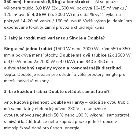
350 mm), hmotnost (8,6 kg) a konstrukci
– liší se pouze
výkonem trubic.
3,0 kW
(2x 1500 W) pokrývá 10–15 m² venku /
120 m² uvnitř.
4,0 kW
(2x 2000 W) má o 33 % vyšší výkon a
pokrývá 14–20 m² venku / 160 m² uvnitř. Vyšší výkon je ideální pro
exponované lokality, zimní provoz a chladnější klima.
2. Jaký je rozdíl mezi variantou Single a Double?
Single
má
jednu trubici
(1500 W nebo 2000 W), rám 550 x 350
mm a pokrývá menší plochy.
Double
má
dvě trubice
(2x 1500 W
u 3,0 kW nebo 2x 2000 W u 4,0 kW), rám 940 x 350 mm
a
dvojnásobný tepelný výkon a rovnoměrnější distribuci
tepla
. Double je ideální pro střední a větší prostory, Single pro
menší individuální zóny.
3. Lze každou trubici Double ovládat samostatně?
Ano,
klíčová přednost Double varianty
– každá ze dvou trubic
má samostatný elektrický přívod 230 V. To umožňuje
dvoustupňovou regulaci (50 % nebo 100 % výkonu), samostatné
stmívání každé trubice nebo zapnutí pouze jedné trubice v
mimošpičkové době pro úsporu energie.