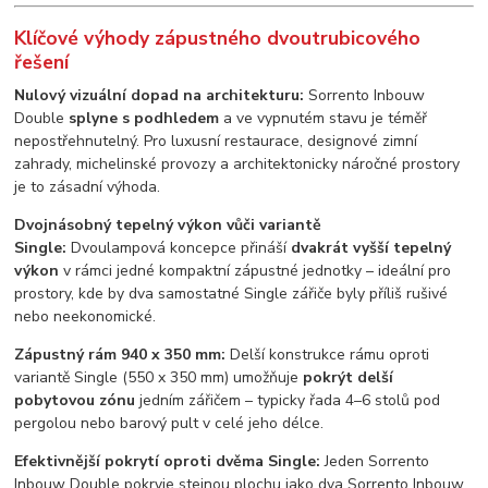
Klíčové výhody zápustného dvoutrubicového
řešení
Nulový vizuální dopad na architekturu:
Sorrento Inbouw
Double
splyne s podhledem
a ve vypnutém stavu je téměř
nepostřehnutelný. Pro luxusní restaurace, designové zimní
zahrady, michelinské provozy a architektonicky náročné prostory
je to zásadní výhoda.
Dvojnásobný tepelný výkon vůči variantě
Single:
Dvoulampová koncepce přináší
dvakrát vyšší tepelný
výkon
v rámci jedné kompaktní zápustné jednotky – ideální pro
prostory, kde by dva samostatné Single zářiče byly příliš rušivé
nebo neekonomické.
Zápustný rám 940 x 350 mm:
Delší konstrukce rámu oproti
variantě Single (550 x 350 mm) umožňuje
pokrýt delší
pobytovou zónu
jedním zářičem – typicky řada 4–6 stolů pod
pergolou nebo barový pult v celé jeho délce.
Efektivnější pokrytí oproti dvěma Single:
Jeden Sorrento
Inbouw Double pokryje stejnou plochu jako dva Sorrento Inbouw