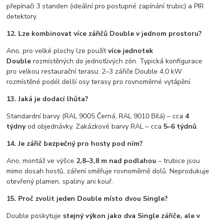
přepínači 3 standen (ideální pro postupné zapínání trubic) a PIR
detektory.
12. Lze kombinovat více zářičů Double v jednom prostoru?
Ano, pro velké plochy lze použít
více jednotek
Double
rozmístěných do jednotlivých zón. Typická konfigurace
pro velkou restaurační terasu: 2–3 zářiče Double 4,0 kW
rozmístěné podél delší osy terasy pro rovnoměrné vytápění.
13. Jaká je dodací lhůta?
Standardní barvy (RAL 9005 Černá, RAL 9010 Bílá) – cca
4
týdny
od objednávky. Zakázkové barvy RAL – cca
5–6 týdnů
.
14. Je zářič bezpečný pro hosty pod ním?
Ano, montáž ve výšce
2,8–3,8 m nad podlahou
– trubice jsou
mimo dosah hostů, záření směřuje rovnoměrně dolů. Neprodukuje
otevřený plamen, spaliny ani kouř.
15. Proč zvolit jeden Double místo dvou Single?
Double poskytuje
stejný výkon jako dva Single zářiče, ale v