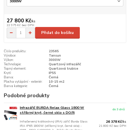
27 800 Kč
/
ks
22 975 Kč
bez DPH
Přidat do košíku
Číslo produktu:
23565
Výrobce:
Tansun
Výkon:
3000W
Technologie:
Quartzový infrazářič
Topný element:
Quartzová trubice
Krytí:
IP55
Barva:
Černá
Plocha vytápění - exteriér:
10-15 m2
Barva kategorie:
Černá
Podobné produkty
Infrazářič BURDA Relax Glass 1800 W
do 3 dnů
stříbrný kryt, černé sklo s DO/R
Infračervený krátkovlnný (IRA) zářič Burda Glass
26 378 Kč
/
ks
IRA IP65 1800W (stříbrný kryt, černé sklo) -
21 800 Kč
bez DPH