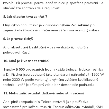
kWh/h . Při provozu pouze jedné trubice je spotřeba poloviční. Se
stmívači lze spotřebu dále regulovat.
8. Jak dlouho trvá zahřátí?
Plný výkon obou trubic je k dispozici během
2–3 sekund po
zapnutí
– krátkovlnné infračervené záření má okamžitý náběh.
9. Je provoz tichý?
Ano,
absolutně bezhlučný
– bez ventilátorů, motorů a
pohyblivých částí.
10. Jaká je životnost trubic?
Typicky
5 000 provozních hodin
každá trubice. Trubice Toshiba
a Dr. Fischer jsou dostupné jako standardní náhradní díl (1500 W
nebo 2000 W podle varianty) a výměnu zvládne kvalifikovaný
technik – zářič je přístupný zdola bez demontáže podhledu.
11. Mohu zářič ovládat dálkově nebo stmívačem?
Ano, plně kompatibilní s Teleco stmívači (lze použít dva
samostatné pro každou trubici), Tansun dálkovými ovladači, K&N