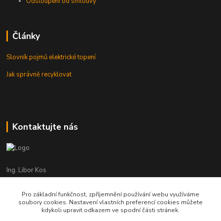
Odstoupení od smlouvy
Články
Slovník pojmů elektrické topení
Jak správně recyklovat
Kontaktujte nás
Ing. Libor Kos
+420 601 555 225
(Po-Pá: 8-17:00 hod.)
Pro základní funkčnost, zpříjemnění používání webu využíváme
soubory cookies. Nastavení vlastních preferencí cookies můžete
info@infrasystemy.cz
kdykoli upravit odkazem ve spodní části stránek.