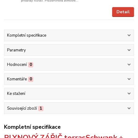
přidávají kuřáci. Prázdninová atmosfé...
Detail
Kompletní specifikace
Parametry
Hodnocení
0
Komentáře
0
Ke stažení
Související zboží
1
Kompletní specifikace
PLYNOVÝ ZÁŘIČ terrasSchwank +