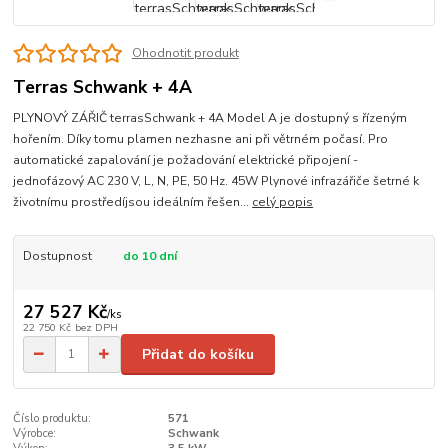
Ohodnotit produkt
Terras Schwank + 4A
PLYNOVÝ ZÁŘIČ terrasSchwank + 4A Model A je dostupný s řízeným
hořením. Díky tomu plamen nezhasne ani při větrném počasí. Pro
automatické zapalování je požadování elektrické připojení -
jednofázový AC 230 V, L, N, PE, 50 Hz. 45W Plynové infrazářiče šetrné k
životnímu prostředíjsou ideálním řešen...
celý popis
Dostupnost
do 10 dní
27 527 Kč
/
ks
22 750 Kč
bez DPH
Přidat do košíku
Číslo produktu:
571
Výrobce:
Schwank