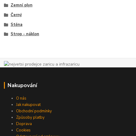
Zemní plyn
Černý
Stěna
Strop - náklon
Nakupování
O nás
Jak nakupovat
Obchodní podmínky
Způsoby platby
Doprava
Cookies