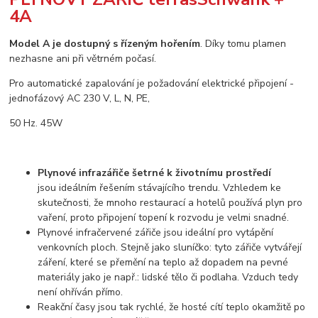
4A
Model A je dostupný s řízeným hořením
. Díky tomu plamen
nezhasne ani při větrném počasí.
Pro automatické zapalování je požadování elektrické připojení -
jednofázový AC 230 V, L, N, PE,
50 Hz. 45W
Plynové infrazářiče šetrné k životnímu prostředí
jsou ideálním řešením stávajícího trendu. Vzhledem ke
skutečnosti, že mnoho restaurací a hotelů používá plyn pro
vaření, proto připojení topení k rozvodu je velmi snadné.
Plynové infračervené zářiče jsou ideální pro vytápění
venkovních ploch. Stejně jako sluníčko: tyto zářiče vytvářejí
záření, které se přemění na teplo až dopadem na pevné
materiály jako je např.: lidské tělo či podlaha. Vzduch tedy
není ohříván přímo.
Reakční časy jsou tak rychlé, že hosté cítí teplo okamžitě po