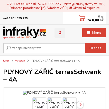
⭐ 20+ let zkušeností | 📞 601 555 225 | 📌
info@infrasystemy.cz
| 💬
Odborné poradenství | 📦 Skladem v ČR | 🚚 Okamžitá expedice
0
ks
+420 601 555 225
za
0,00 Kč
Menu
Hledat
Úvod
Výrobce
PLYNOVÝ ZÁŘIČ terrasSchwank + 4A
PLYNOVÝ ZÁŘIČ terrasSchwank
+ 4A