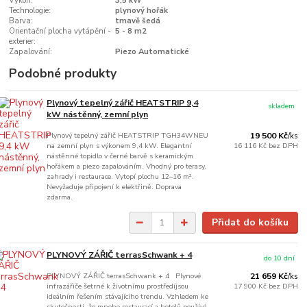
Výkon:
3,5 kW
Technologie:
plynový hořák
Barva:
tmavě šedá
Orientační plocha vytápění -
5 - 8 m2
exterier:
Zapalování:
Piezo Automatické
Podobné produkty
Plynový tepelný zářič HEATSTRIP 9,4
skladem
kW nástěnný, zemní plyn
Plynový tepelný zářič HEATSTRIP TGH34WNEU
19 500 Kč
/
ks
na zemní plyn s výkonem 9,4 kW. Elegantní
16 116 Kč
bez DPH
nástěnné topidlo v černé barvě s keramickým
hořákem a piezo zapalováním. Vhodný pro terasy,
zahrady i restaurace. Vytopí plochu 12–16 m².
Nevyžaduje připojení k elektřině. Doprava
zdarma.
Přidat do košíku
PLYNOVÝ ZÁŘIČ terrasSchwank + 4
do 10 dní
PLYNOVÝ ZÁŘIČ terrasSchwank + 4 Plynové
21 659 Kč
/
ks
infrazářiče šetrné k životnímu prostředíjsou
17 900 Kč
bez DPH
ideálním řešením stávajícího trendu. Vzhledem ke
skutečnosti, že mnoho restaurací a hotelů používá