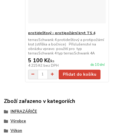
protidešťový – protipožární kryt TS 4
terrasSchwank 4 protidešťový a protipožární
kryt (stříška a bočnice) Příslušenství na
obrázku vpravo: použití pro typ
terrasSchwank 4 typ terrasSchwank 4A
5 100 Kč
/
ks
do 10 dní
4 215 Kč
bez DPH
Přidat do košíku
Zboží zařazeno v kategoriích
INFRAZÁŘIČE
Výrobce
Výkon