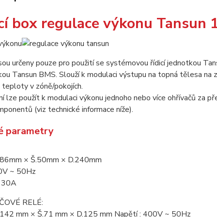
cí box regulace výkonu Tansun
sou určeny pouze pro použití se systémovou řídicí jednotkou Ta
tkou Tansun BMS. Slouží k modulaci výstupu na topná tělesa na z
teploty v zóně/pokojích.
ní lze použít k modulaci výkonu jednoho nebo více ohřívačů za p
ponentů (viz technické informace níže).
é parametry
V.86mm × Š.50mm × D.240mm
00V ~ 50Hz
: 30A
ČOVÉ RELÉ:
.142 mm × Š.71 mm × D.125 mm Napětí : 400V ~ 50Hz