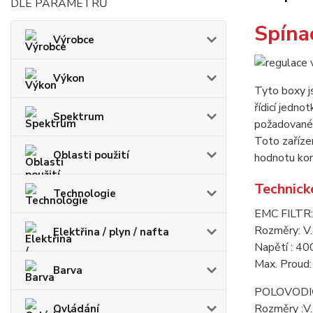
DLE PARAMETRŮ
Spína
Výrobce
Výkon
Tyto boxy j
řídicí jedno
Spektrum
požadované 
Toto zaříze
Oblasti použití
hodnotu kom
Technick
Technologie
EMC FILTR:
Rozměry: 
Elektřina / plyn / nafta
Napětí : 4
Max. Proud
Barva
POLOVODI
Rozměry :V
Ovládání