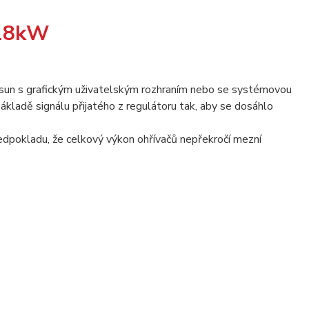
 18kW
nsun s grafickým uživatelským rozhraním nebo se systémovou
ákladě signálu přijatého z regulátoru tak, aby se dosáhlo
ředpokladu, že celkový výkon ohřívačů nepřekročí mezní