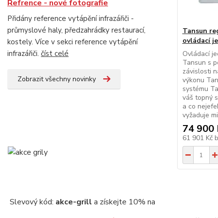
Refrence - nové fotografie
Přidány reference vytápění infrazářiči -
průmyslové haly, předzahrádky restaurací,
Tansun re
ovládací j
kostely. Více v sekci reference vytápění
infrazářiči.
číst celé
Ovládací j
Tansun s po
závislosti 
Zobrazit všechny novinky
výkonu Tan
systému Ta
váš topný 
a co nejefe
vyžaduje mi
74 900 
61 901 Kč
Slevový kód:
akce-grill
a získejte 10% na