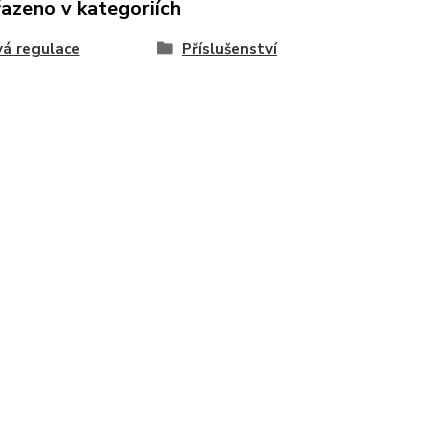
řazeno v kategoriích
á regulace
Příslušenství