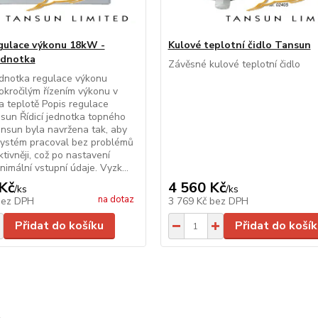
gulace výkonu 18kW -
Kulové teplotní čidlo Tansun
ednotka
Závěsné kulové teplotní čidlo
ednotka regulace výkonu
kročilým řízením výkonu v
na teplotě Popis regulace
sun Řídicí jednotka topného
nsun byla navržena tak, aby
systém pracoval bez problémů
ktivněji, což po nastavení
nimální vstupní údaje. Vyzk...
Kč
4 560 Kč
/
ks
/
ks
na dotaz
bez DPH
3 769 Kč
bez DPH
Přidat do košíku
Přidat do košík