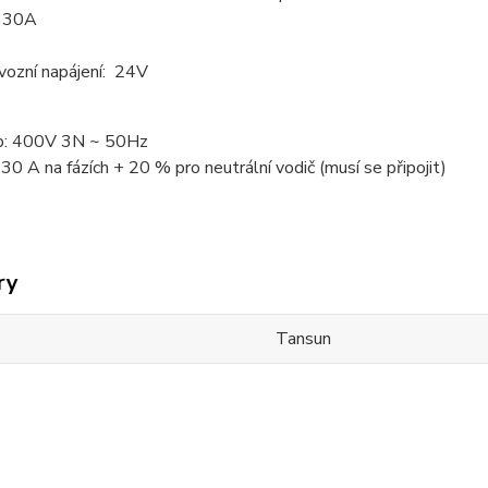
: 30A
ozní napájení: 24V
up: 400V 3N ~ 50Hz
30 A na fázích + 20 % pro neutrální vodič (musí se připojit)
ry
Tansun