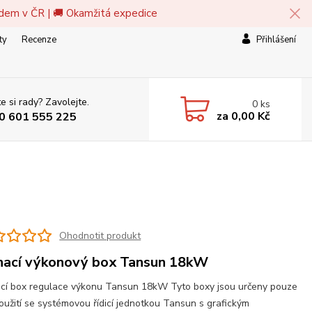
adem v ČR | 🚚 Okamžitá expedice
ty
Recenze
Přihlášení
e si rady? Zavolejte.
0
ks
za
0,00 Kč
0 601 555 225
Ohodnotit produkt
nací výkonový box Tansun 18kW
cí box regulace výkonu Tansun 18kW Tyto boxy jsou určeny pouze
oužití se systémovou řídicí jednotkou Tansun s grafickým