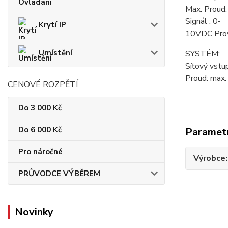
Max. Proud
Signál : 0-
Krytí IP
10VDC Prov
Umístění
SYSTÉM:
Síťový vst
Proud: max. 
CENOVÉ ROZPĚTÍ
Do 3 000 Kč
Do 6 000 Kč
Paramet
Pro náročné
Výrobce
PRŮVODCE VÝBĚREM
Novinky