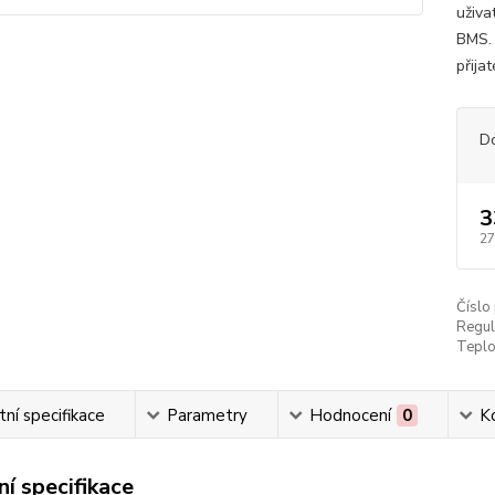
uživa
BMS. 
přija
D
3
27
Číslo
Regul
Teplot
ní specifikace
Parametry
Hodnocení
0
K
í specifikace