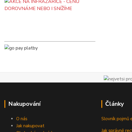
Nakupování
Články
O nás
Slovník pojmů e
Jak nakupovat
Jak správně rec