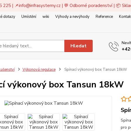
5 225 | 📌
info@infrasystemy.cz
| 💬 Odborné poradenství | 📦 Skl
é dotazy
Umístění
wiki
Výhody a nevýhody
Reference
Kontak
Nevít
Hledat
+42
lušenství
Výkonová regulace
Spínací výkonový box Tansun 18kW
cí výkonový box Tansun 18kW
Spí
Spína
pro p