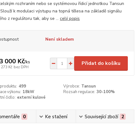
telským rozhraním nebo se systémovou řídicí jednotkou Tansun
Slouží k modulaci výstupu na topná tělesa na základě signálu
tého z regulátoru tak, aby se ...
celý popis
ostupnost
Není skladem
3 000 Kč
/
ks
Přidat do košíku
 273 Kč
bez DPH
 produktu:
499
Výrobce:
Tansun
ace výkonu:
18kW
Rozsah regulace:
30-100%
ní čidlo:
externí kulové
omentáře
0
Ke stažení
Související zboží
2