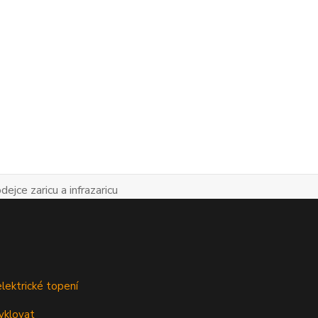
lektrické topení
yklovat