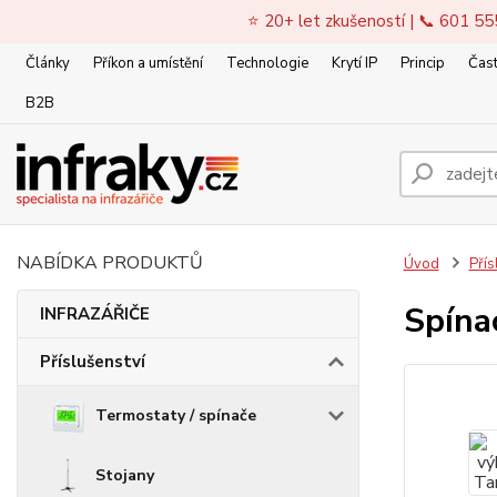
⭐ 20+ let zkušeností | 📞 601 55
Články
Příkon a umístění
Technologie
Krytí IP
Princip
Čast
B2B
NABÍDKA PRODUKTŮ
Úvod
Přís
Spína
INFRAZÁŘIČE
Příslušenství
Termostaty / spínače
Stojany