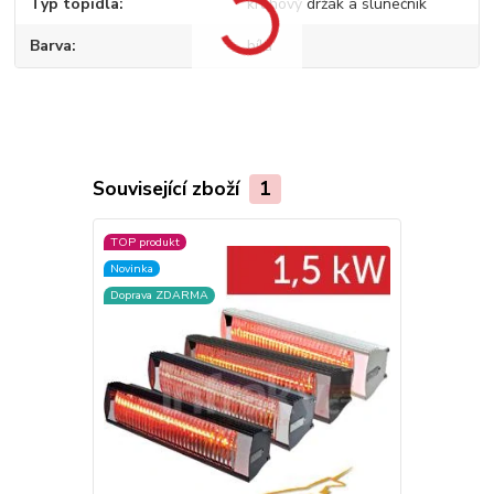
Typ topidla
kruhový držák a slunečník
Barva
bílá
Související zboží
1
TOP produkt
Novinka
Doprava ZDARMA