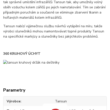
tak správné umístění infrazářičů Tansun tak, aby umožnily volný
oběh vzduchu kolem zářičů po jejich nainstalování. Tím se zabrání
případným poruchám a současně se eliminuje zbarvení tkanin a
hořlavých materiálů kolem infrazářičů.
Tansun nabízí výjimečnou službu návrhů vytápění na míru, takže
výrobci slunečníků mohou namontovávat topné produkty Tansun
na specifické markýzy a slunečníky bez jakýchkoliv problémů.
360 KRUHOVÝ ÚCHYT
Parametry
Výrobce
Tansun