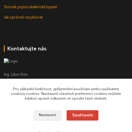
Slovník pojmů elektrické topení
Jak správně recyklovat
Kontaktujte nás
Ing. Libor Kos
+420 601 555 225
(Po-Pá: 8-17:00 hod.)
Pro základní funkčnost, zpříjemnění používání webu využíváme
soubory cookies. Nastavení vlastních preferencí cookies můžete
info@infrasystemy.cz
kdykoli upravit odkazem ve spodní části stránek.
Souhlasím
Nastavení
infrasystémy s.r.o. 2012-2019