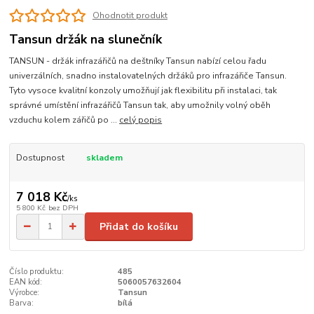
Ohodnotit produkt
Tansun držák na slunečník
TANSUN - držák infrazářičů na deštníky Tansun nabízí celou řadu
univerzálních, snadno instalovatelných držáků pro infrazářiče Tansun.
Tyto vysoce kvalitní konzoly umožňují jak flexibilitu při instalaci, tak
správné umístění infrazářičů Tansun tak, aby umožnily volný oběh
vzduchu kolem zářičů po ...
celý popis
Dostupnost
skladem
7 018 Kč
/
ks
5 800 Kč
bez DPH
Přidat do košíku
Číslo produktu:
485
EAN kód:
5060057632604
Výrobce:
Tansun
Barva:
bílá