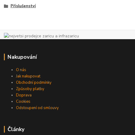
Příslušenství
Nakupování
O nás
Jak nakupovat
Obchodní podmínky
Způsoby platby
Doprava
Cookies
Odstoupení od smlouvy
Články