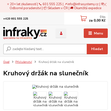
⭐ 20+ let zkušeností | 📞 601 555 225 | 📌
info@infrasystemy.cz
| 💬
Odborné poradenství | 📦 Skladem v ČR | 🚚 Okamžitá expedice
0
ks
+420 601 555 225
za
0,00 Kč
Menu
Hledat
Úvod
Příslušenství
Kruhový držák na slunečník
Kruhový držák na slunečník