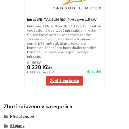
Infrazářič TANSUN RIO IP Algarve 1,5 kW
Infrazářič TANSUN Rio IP 1,5 kW – Kompaktní
voděodolný quartzový infrazářič s IP krytím
Celosvětový bestseller britské značky
Tansun ve čtyřech standardních barvách –
černá, bílá, antracit, titan „Dokonalé
kompaktní řešení pro individuální tepelný
komfort – celosvětově nejoblíbenější
infrazáři...
9 196 Kč
8 228 Kč
/
ks
do 10 dní
6 800 Kč
bez DPH
Zvolit variantu
Zboží zařazeno v kategoriích
Příslušenství
Stojany