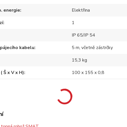
p. energie
Elektřina
zí
1
IP 65/IP 54
pájecího kabelu
5 m, včetně zástrčky
15,3 kg
( Š x V x H)
100 x 155 x 0,8
ní
 topná rohož SMAT