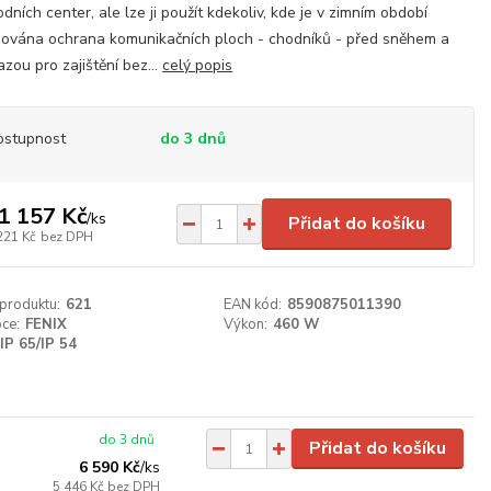
dních center, ale lze ji použít kdekoliv, kde je v zimním období
ována ochrana komunikačních ploch - chodníků - před sněhem a
zou pro zajištění bez...
celý popis
ostupnost
do 3 dnů
1 157 Kč
/
ks
Přidat do košíku
221 Kč
bez DPH
 produktu:
621
EAN kód:
8590875011390
ce:
FENIX
Výkon:
460 W
IP 65/IP 54
do 3 dnů
Přidat do košíku
6 590 Kč
/
ks
5 446 Kč
bez DPH