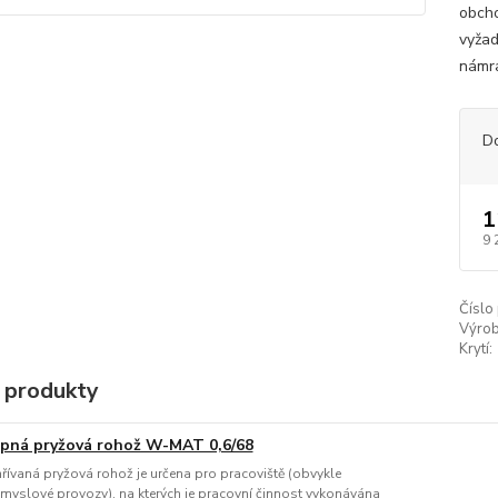
obcho
vyžad
námra
D
1
9 
Číslo
Výrob
Krytí:
 produkty
pná pryžová rohož W-MAT 0,6/68
řívaná pryžová rohož je určena pro pracoviště (obvykle
myslové provozy), na kterých je pracovní činnost vykonávána