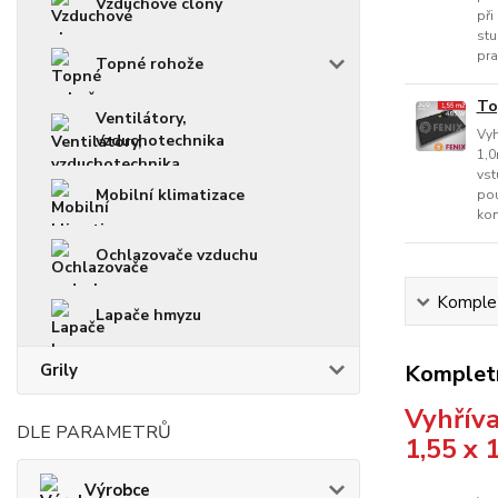
Vzduchové clony
při
stu
pra
Topné rohože
To
Ventilátory,
Vyh
vzduchotechnika
1,0
vst
Mobilní klimatizace
pou
kom
Ochlazovače vzduchu
Komplet
Lapače hmyzu
Grily
Kompletn
Vyhříva
DLE PARAMETRŮ
1,55 x 
Výrobce