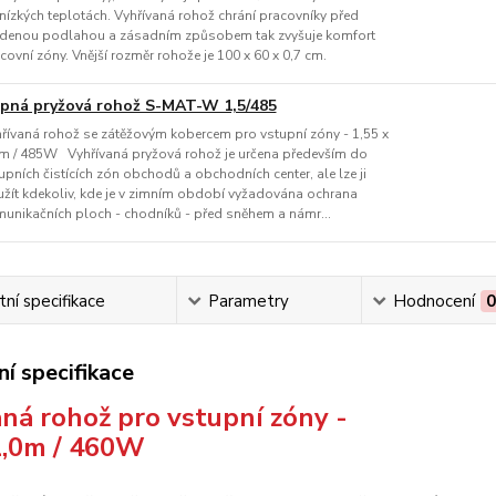
 nízkých teplotách. Vyhřívaná rohož chrání pracovníky před
denou podlahou a zásadním způsobem tak zvyšuje komfort
covní zóny. Vnější rozměr rohože je 100 x 60 x 0,7 cm.
pná pryžová rohož S-MAT-W 1,5/485
řívaná rohož se zátěžovým kobercem pro vstupní zóny - 1,55 x
m / 485W Vyhřívaná pryžová rohož je určena především do
upních čistících zón obchodů a obchodních center, ale lze ji
žít kdekoliv, kde je v zimním období vyžadována ochrana
unikačních ploch - chodníků - před sněhem a námr...
ní specifikace
Parametry
Hodnocení
í specifikace
ná rohož pro vstupní zóny -
1,0m / 460W