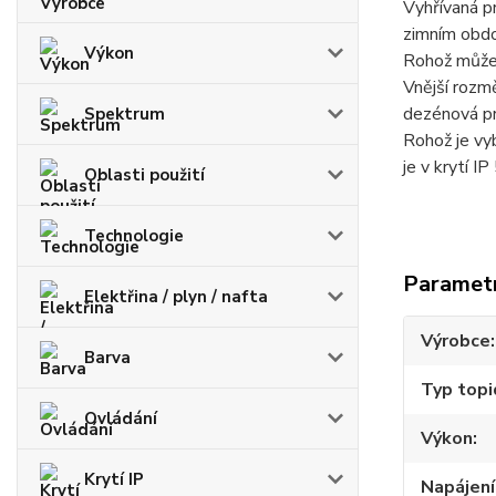
Vyhřívaná pr
zimním obdo
Výkon
Rohož může 
Vnější rozm
dezénová pr
Spektrum
Rohož je vy
je v krytí I
Oblasti použití
Technologie
Paramet
Elektřina / plyn / nafta
Výrobce
Barva
Typ topi
Ovládání
Výkon
Krytí IP
Napájení