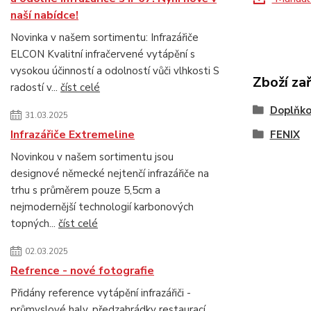
naší nabídce!
Novinka v našem sortimentu: Infrazářiče
ELCON Kvalitní infračervené vytápění s
vysokou účinností a odolností vůči vlhkosti S
Zboží za
radostí v...
číst celé
Doplňko
31.03.2025
Infrazářiče Extremeline
FENIX
Novinkou v našem sortimentu jsou
designové německé nejtenčí infrazářiče na
trhu s průměrem pouze 5,5cm a
nejmodernější technologií karbonových
topných...
číst celé
02.03.2025
Refrence - nové fotografie
Přidány reference vytápění infrazářiči -
průmyslové haly, předzahrádky restaurací,