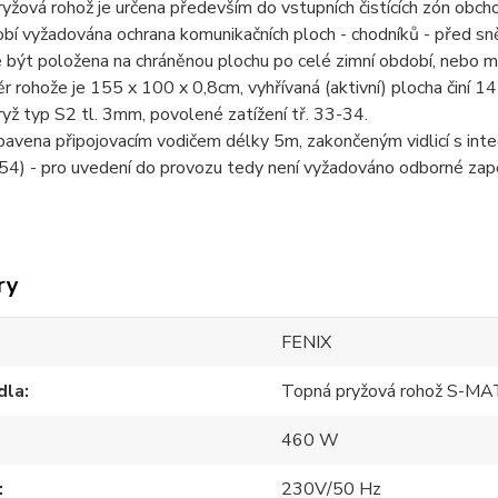
yžová rohož je určena především do vstupních čistících zón obchod
bí vyžadována ochrana komunikačních ploch - chodníků - před sn
být položena na chráněnou plochu po celé zimní období, nebo m
ěr rohože je 155 x 100 x 0,8cm, vyhřívaná (aktivní) plocha činí 
yž typ S2 tl. 3mm, povolené zatížení tř. 33-34.
bavena připojovacím vodičem délky 5m, zakončeným vidlicí s inte
P 54) - pro uvedení do provozu tedy není vyžadováno odborné zapo
ry
FENIX
dla
Topná pryžová rohož S-MA
460 W
230V/50 Hz