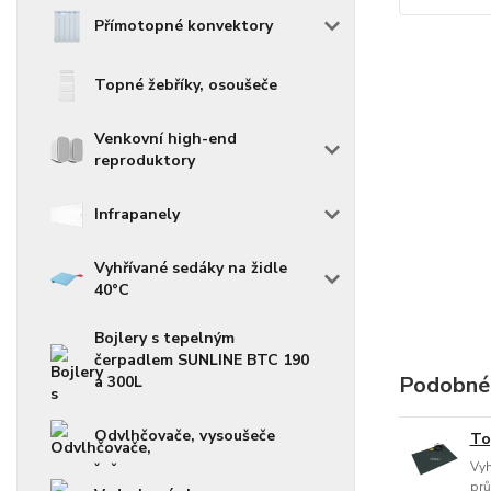
Přímotopné konvektory
Topné žebříky, osoušeče
Venkovní high-end
reproduktory
Infrapanely
Vyhřívané sedáky na židle
40°C
Bojlery s tepelným
čerpadlem SUNLINE BTC 190
Podobné
a 300L
Odvlhčovače, vysoušeče
To
Vyh
prů