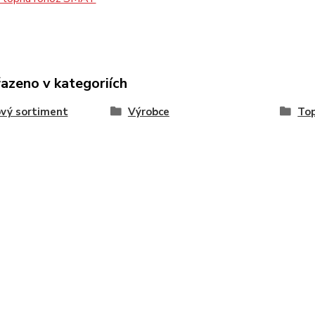
řazeno v kategoriích
vý sortiment
Výrobce
Top