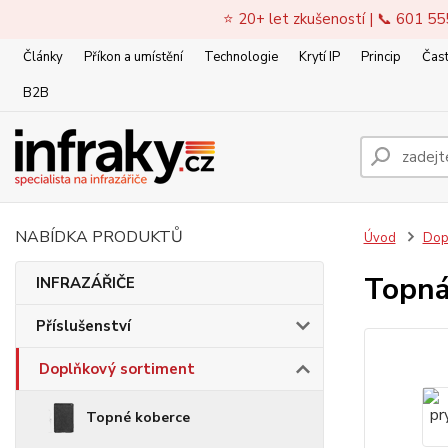
⭐ 20+ let zkušeností | 📞 601 55
Články
Příkon a umístění
Technologie
Krytí IP
Princip
Čast
B2B
NABÍDKA PRODUKTŮ
Úvod
Dop
Topná
INFRAZÁŘIČE
Příslušenství
Doplňkový sortiment
Topné koberce