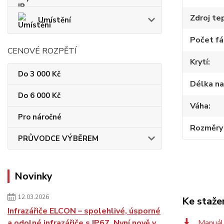
Zdroj te
Umístění
Počet fá
CENOVÉ ROZPĚTÍ
Krytí
Do 3 000 Kč
Délka na
Do 6 000 Kč
Váha
Pro náročné
Rozměry 
PRŮVODCE VÝBĚREM
Novinky
12.03.2026
Ke staže
Infrazářiče ELCON – spolehlivé, úsporné
a odolné infrazářiče s IP67. Nyní nově v
Manuál