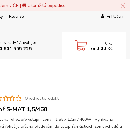
adem v ČR | 🚚 Okamžitá expedice
ty
Recenze
Přihlášení
e si rady? Zavolejte.
0
ks
za
0,00 Kč
0 601 555 225
Ohodnotit produkt
ož S-MAT 1,5/460
vaná rohož pro vstupní zóny - 1,55 x 1,0m / 460W Vyhřívaná
vá rohož je určena především do vstupních čistících zón obchodů a