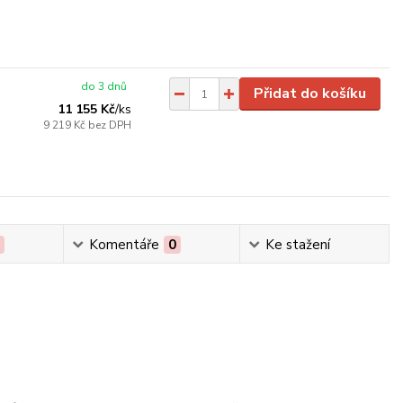
do 3 dnů
Přidat do košíku
11 155 Kč
/
ks
9 219 Kč
bez DPH
0
Komentáře
0
Ke stažení