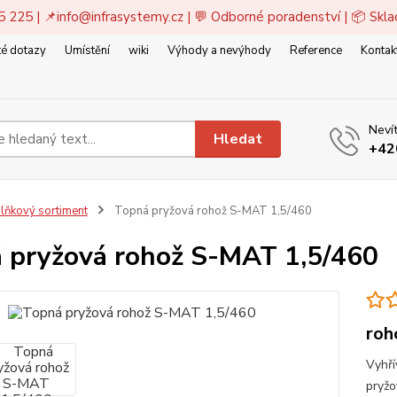
5 225 | 📌
info@infrasystemy.cz
| 💬 Odborné poradenství | 📦 Skl
é dotazy
Umístění
wiki
Výhody a nevýhody
Reference
Kontak
Nevít
Hledat
+42
lňkový sortiment
Topná pryžová rohož S-MAT 1,5/460
 pryžová rohož S-MAT 1,5/460
roh
Vyhří
pryžo