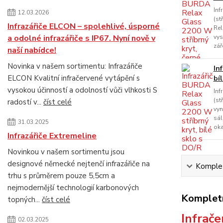
Inf
12.03.2026
(st
Infrazářiče ELCON – spolehlivé, úsporné
Rel
a odolné infrazářiče s IP67. Nyní nově v
vys
zář
naší nabídce!
Novinka v našem sortimentu: Infrazářiče
In
ELCON Kvalitní infračervené vytápění s
bí
vysokou účinností a odolností vůči vlhkosti S
Inf
(st
radostí v...
číst celé
vyn
sál
31.03.2025
oka
Infrazářiče Extremeline
Novinkou v našem sortimentu jsou
designové německé nejtenčí infrazářiče na
Komplet
trhu s průměrem pouze 5,5cm a
nejmodernější technologií karbonových
Kompletn
topných...
číst celé
Infrače
02.03.2025