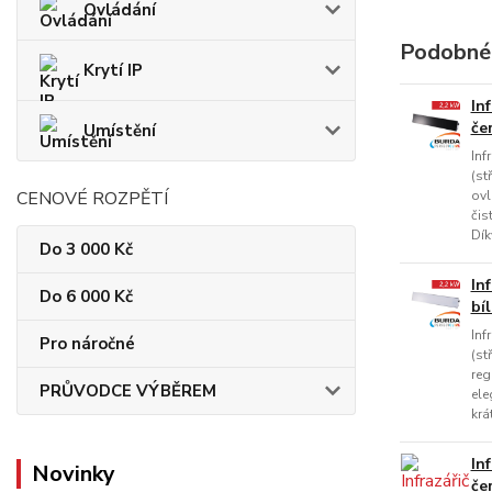
Ovládání
Podobné
Krytí IP
In
če
Umístění
Inf
(st
CENOVÉ ROZPĚTÍ
ovl
čis
Dík
Do 3 000 Kč
In
Do 6 000 Kč
bí
Inf
Pro náročné
(st
reg
PRŮVODCE VÝBĚREM
ele
krá
In
Novinky
če