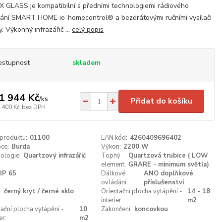
 GLASS je kompatibilní s předními technologiemi rádiového
ání SMART HOME io-homecontrol® a bezdrátovými ručními vysílači
. Výkonný infrazářič ...
celý popis
ostupnost
skladem
1 944 Kč
/
ks
Přidat do košíku
 400 Kč
bez DPH
 produktu:
01100
EAN kód:
4260409696402
ce:
Burda
Výkon:
2200 W
ologie:
Quartzový infrazářič
Topný
Quartzová trubice ( LOW
element:
GRARE - minimum světla)
IP 65
Dálkové
ANO doplňkové
ovládání:
příslušenství
:
černý kryt / černé sklo
Orientační plocha vytápění -
14 - 18
interier:
m2
tační plocha vytápění -
10
Zakončení:
koncovkou
er:
m2