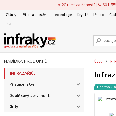
⭐ 20+ let zkušeností | 📞 601 55
Články
Příkon a umístění
Technologie
Krytí IP
Princip
Čast
B2B
NABÍDKA PRODUKTŮ
Úvod
INF
Infra
INFRAZÁŘIČE
Příslušenství
Doprava Z
Doplňkový sortiment
Grily