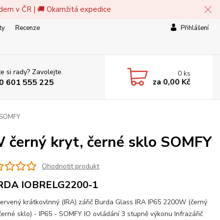
adem v ČR | 🚚 Okamžitá expedice
ty
Recenze
Přihlášení
e si rady? Zavolejte.
0
ks
za
0,00 Kč
0 601 555 225
o SOMFY
 černý kryt, černé sklo SOMFY
Ohodnotit produkt
RDA IOBRELG2200-1
červený krátkovlnný (IRA) zářič Burda Glass IRA IP65 2200W (černý
 černé sklo) - IP65 - SOMFY IO ovládání 3 stupně výkonu Infrazářič