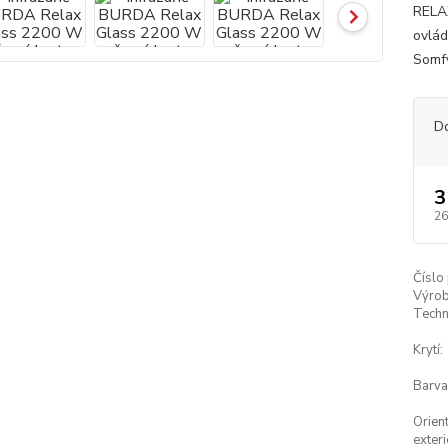
RELAX
ovlád
Somfy
D
3
26
Číslo
Výrob
Techn
Krytí:
Barva
Orien
exteri