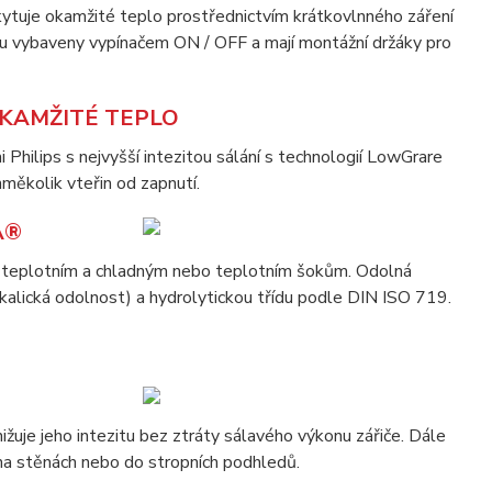
ytuje okamžité teplo prostřednictvím krátkovlnného záření
jsou vybaveny vypínačem ON / OFF a mají montážní držáky pro
KAMŽITÉ TEPLO
hilips s nejvyšší intezitou sálání s technologií LowGrare
nměkolik vteřin od zapnutí.
A®
 teplotním a chladným nebo teplotním šokům. Odolná
kalická odolnost) a hydrolytickou třídu podle DIN ISO 719.
žuje jeho intezitu bez ztráty sálavého výkonu zářiče. Dále
e na stěnách nebo do stropních podhledů.