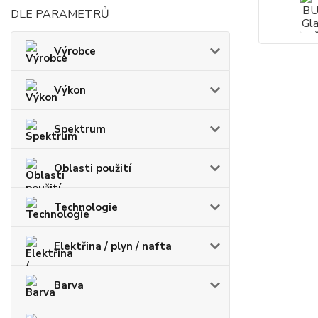
DLE PARAMETRŮ
Výrobce
Výkon
Spektrum
Oblasti použití
Technologie
Elektřina / plyn / nafta
Barva