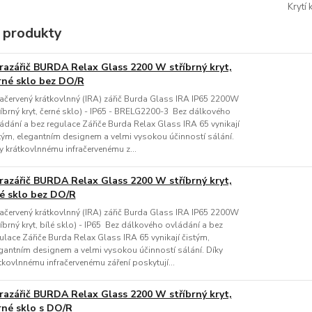
Krytí 
 produkty
frazářič BURDA Relax Glass 2200 W stříbrný kryt,
rné sklo bez DO/R
račervený krátkovlnný (IRA) zářič Burda Glass IRA IP65 2200W
říbrný kryt, černé sklo) - IP65 - BRELG2200-3 Bez dálkového
ádání a bez regulace Zářiče Burda Relax Glass IRA 65 vynikají
tým, elegantním designem a velmi vysokou účinností sálání.
y krátkovlnnému infračervenému z...
frazářič BURDA Relax Glass 2200 W stříbrný kryt,
lé sklo bez DO/R
račervený krátkovlnný (IRA) zářič Burda Glass IRA IP65 2200W
říbrný kryt, bílé sklo) - IP65 Bez dálkového ovládání a bez
ulace Zářiče Burda Relax Glass IRA 65 vynikají čistým,
gantním designem a velmi vysokou účinností sálání. Díky
tkovlnnému infračervenému záření poskytují...
frazářič BURDA Relax Glass 2200 W stříbrný kryt,
rné sklo s DO/R