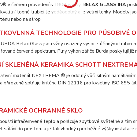
v černém provedení s 1800 watty.
RELAX GLASS IRA
posk
kvalitní topné trubici. Je voděodolný a je velmi lehký. Modely 
těnu nebo na strop.
ÁTKOVLNNÁ TECHNOLOGIE PRO PŮSOBIVÉ O
 BURDA Relax Glass jsou vždy osazeny vysoce-účinnými trubicemi P
zařované červené spektrum. Plný výkon zářiče Burda poskytují již 
NÍ SKLENĚNÁ KERAMIKA SCHOTT NEXTREM
vativní materiál NEXTREMA ® je odolný vůči silným namáháním:
a přirozeně splňuje kritéria DIN 12116 pro kyseliny, ISO 695 (al
RAMICKÉ OCHRANNÉ SKLO
ouští infračernvené teplo a pohlcuje zbytkové světelné a tím sni
el sálání do prostoru a je tak vhodný i pro běžné výšky instalac