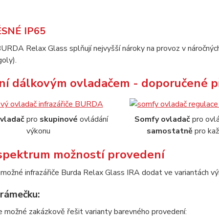
SNÉ IP65
 BURDA Relax Glass splňují nejvyšší nároky na provoz v náročných
goly).
ní dálkovým ovladačem - doporučené př
vladač
pro
skupinové
ovládání
Somfy ovladač
pro ovl
výkonu
samostatně
pro kaž
 spektrum možností provedení
 možné infrazářiče Burda Relax Glass IRA dodat ve variantách
 rámečku:
je možné zakázkově řešit varianty barevného provedení: