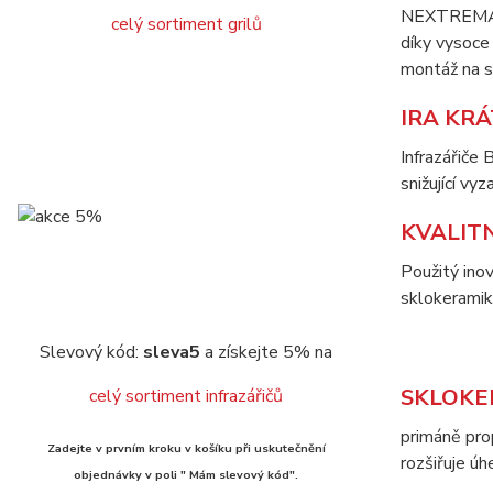
NEXTREMA® 
celý sortiment grilů
díky vysoce 
montáž na s
IRA KR
Infrazářiče
snižující vy
KVALIT
Použitý ino
sklokeramik
Slevový kód:
sleva5
a získejte 5% na
SKLOKE
celý sortiment infrazářičů
primáně prop
Zadejte v prvním kroku v košíku při uskutečnění
rozšiřuje úh
objednávky v poli " Mám slevový kód".