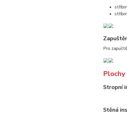
stříbr
stříbr
Zapuštěn
Pro zapuště
Plochy 
Stropní i
Stěná in