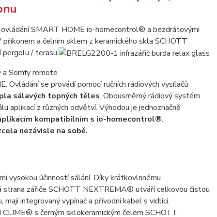
onu
vého ovládání SMART HOME io-homecontrol® a bezdrátovými
0 W příkonem a čelním sklem z keramického skla SCHOTT
pergolu / terasu.
® a Somfy remote
 Ovládání se provádí pomocí ručních rádiových vysílačů
pla sálavých topných těles
. Obousměrný rádiový systém
u aplikací z různých odvětví. Výhodou je jednoznačně
 aplikacím kompatibilním s io-homecontrol®
.
zcela nezávisle na sobě.
mi vysokou účinností sálání. Díky krátkovlnnému
ická strana zářiče SCHOTT NEXTREMA® utváří celkovou čistou
 mají integrovaný vypínač a přívodní kabel s vidlicí.
RFECTCLIME® s černým sklokeramickým čelem SCHOTT