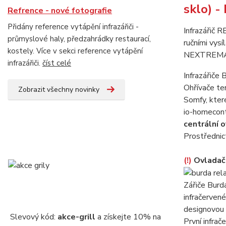
sklo) -
Refrence - nové fotografie
Přidány reference vytápění infrazářiči -
Infrazářič 
průmyslové haly, předzahrádky restaurací,
ručními vys
kostely. Více v sekci reference vytápění
NEXTREMA® j
infrazářiči.
číst celé
Infrazářiče
Ohřívače te
Zobrazit všechny novinky
Somfy, které
io-homecont
centrální 
Prostředni
(!)
Ovladač 
Zářiče Burd
infračerven
designovou k
Slevový kód:
akce-grill
a získejte 10% na
První infr