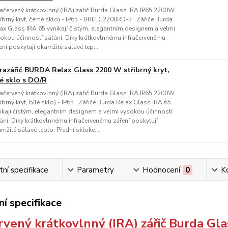
račervený krátkovlnný (IRA) zářič Burda Glass IRA IP65 2200W
říbrný kryt, černé sklo) - IP65 - BRELG2200RD-3 Zářiče Burda
ax Glass IRA 65 vynikají čistým, elegantním designem a velmi
okou účinností sálání. Díky krátkovlnnému infračervenému
ení poskytují okamžité sálavé tep...
frazářič BURDA Relax Glass 2200 W stříbrný kryt,
lé sklo s DO/R
račervený krátkovlnný (IRA) zářič Burda Glass IRA IP65 2200W
říbrný kryt, bílé sklo) - IP65 Zářiče Burda Relax Glass IRA 65
ikají čistým, elegantním designem a velmi vysokou účinností
ání. Díky krátkovlnnému infračervenému záření poskytují
mžité sálavé teplo. Přední skloke...
ní specifikace
Parametry
Hodnocení
0
K
í specifikace
rvený krátkovlnný (IRA) zářič Burda Gl