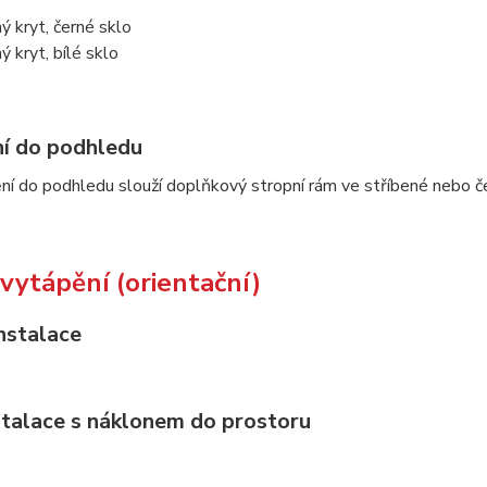
ný kryt, černé sklo
ný kryt, bílé sklo
í do podhledu
ní do podhledu slouží doplňkový stropní rám ve stříbené nebo č
vytápění (orientační)
nstalace
stalace s náklonem do prostoru