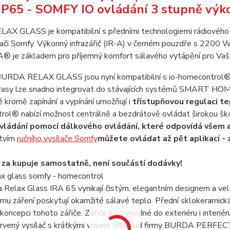
 IP65 - SOMFY IO ovládání 3 stupně výk
RELAX GLASS je kompatibilní s předními technologiemi rádio
ílači Somfy. Výkonný infrazářič (IR-A) v černém pouzdře s 220
e základem pro příjemný komfort sálavého vytápění pro Vaší 
 BURDA RELAX GLASS jsou nyní kompatibilní s io-homecontrol
rasy lze snadno integrovat do stávajících systémů SMART HOME.
 kromě zapínání a vypínání umožňují i
třístupňovou regulaci te
rol® nabízí možnost centrálně a bezdrátově ovládat širokou škál
ovládání pomocí dálkového ovládání, které odpovídá všem
ctvím
ručního vysílače Somfy
můžete ovládat až pět aplikací - 
za kupuje samostatně, není součástí dodávky!
a Relax Glass IRA 65 vynikají čistým, elegantním designem a vel
ému záření poskytují okamžité sálavé teplo. Přední sklokeram
oncepci tohoto zářiče. Zářiče jsou vhodné do exteriéru i interiéru,
ačervený vysílač s krátkými vlnami (IRA) od firmy BURDA PE