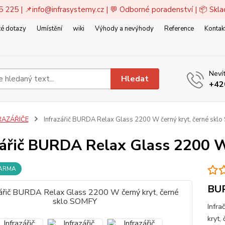
5 225 | 📌
info@infrasystemy.cz
| 💬 Odborné poradenství | 📦 Skl
é dotazy
Umístění
wiki
Výhody a nevýhody
Reference
Kontak
Nevít
Hledat
+42
RAZÁŘIČE
Infrazářič BURDA Relax Glass 2200 W černý kryt, černé skl
zářič BURDA Relax Glass 2200 W
DARMA
BU
Infra
kryt,