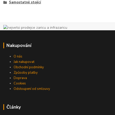
Samostatně stojící
Nakupování
O nás
Jak nakupovat
Obchodní podmínky
Způsoby platby
Doprava
Cookies
Odstoupení od smlouvy
Články