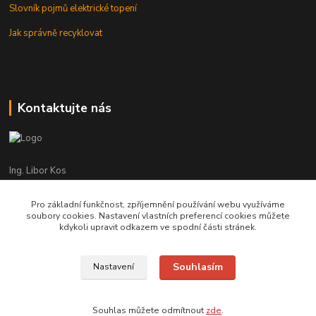
Slovník pojmů elektrické topení
Jak správně recyklovat
Kontaktujte nás
Ing. Libor Kos
+420 601 555 225
(Po-Pá: 8-17:00 hod.)
Pro základní funkčnost, zpříjemnění používání webu využíváme
soubory cookies. Nastavení vlastních preferencí cookies můžete
info@infrasystemy.cz
kdykoli upravit odkazem ve spodní části stránek.
Souhlasím
Nastavení
infrasystémy s.r.o. 2012-2019
Souhlas můžete odmítnout
zde
.