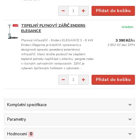
Přidat do košíku
TEPELNÝ PLYNOVÝ ZÁŘIČ ENDERS
skladem
ELEGANCE
Plynový infrazářič - Enders ELEGANCE 3 - 8 kW
3 390 Kč
/
ks
Enders Elegance je kvalitně zpracovaný a
2 802 Kč
bez DPH
designově opravdu povedený exteriérový
infrazářič, který skvěle poslouží ke zlepšení
teplené pohody například v altánku, pergole nebo
v různých zahradních restauracích. Zářič je
vybaven špičkovým hořákem s výkonem...
Přidat do košíku
Kompletní specifikace
Parametry
Hodnocení
0