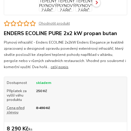
Ohodnotit produkt
ENDERS ECOLINE PURE 2x2 kW propan butan
Plynový infrazářič - Enders ECOLINE 2x2kW Enders Elegance je kvalitně
zpracovaný a designově opravdu povedený exteriérový infrazářič, který
skvěle poslouží ke zlepšení teplené pohody například v altánku,
pergole nebo v různých zahradních restauracích. Vhodné pro soukromé i
komerční využití. Dva hořá...
celý popis
Dostupnost
skladem
Příplatek za
250 Kč
vyšší váhu
produktu
Cena před
8 490 Kč
slevou
8 290 Kč
/
ks