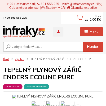
⭐ 20+ let zkušeností | 📞 601 555 225 | 📌
info@infrasystemy.cz
| 💬
Odborné poradenství | 📦 Skladem v ČR | 🚚 Okamžitá expedice
0
ks
+420 601 555 225
za
0,00 Kč
Menu
Hledat
Úvod
Výrobce
TEPELNÝ PLYNOVÝ ZÁŘIČ ENDERS ECOLINE PURE
TEPELNÝ PLYNOVÝ ZÁŘIČ
ENDERS ECOLINE PURE
TOP produkt
Doprava ZDARMA