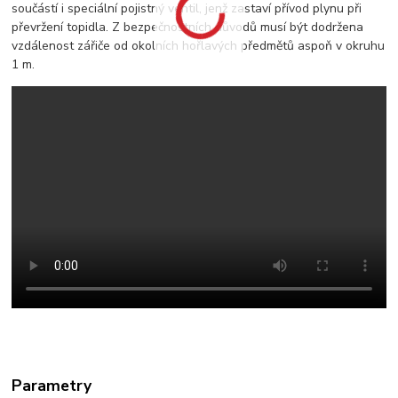
součástí i speciální pojistný ventil, jenž zastaví přívod plynu při
převržení topidla. Z bezpečnostních důvodů musí být dodržena
vzdálenost zářiče od okolních hořlavých předmětů aspoň v okruhu
1 m.
Parametry