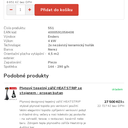
6 851 Kč
bez DPH
Přidat do košíku
Číslo produktu:
551
EAN kód:
4000591056406
Výrobce:
Enders
Výkon:
4 kW
Technologie:
2x nezávislý keramický hořák
Barva:
Nerez
Orientační plocha vytápění -
4,5 m2
exterier:
Zapalování:
Piezo
Spotřeba:
144 - 290 g/h
Podobné produkty
Plynový tepelný zářič HEATSTRIP se
skladem
stojanem - propan butan
Plynový designový tepelný zářič HEATSTRIP
27 500 Kč
/
ks
stylové plynové topidlo pro venkovní použití.
22 727 Kč
bez DPH
Velmi elegantní topidlo zpříjemní venkovní pobyt
o chladné dny, večery a noci kdekoliv jej postavíte
- na zahradě, terase, v restauraci, kavárně nebo
baru. Zdrojem tepla plynového zářiče Heatstrip je
4-dílný ker...