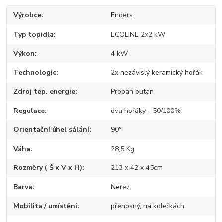
Výrobce
Enders
Typ topidla
ECOLINE 2x2 kW
Výkon
4 kW
Technologie
2x nezávislý keramický hořák
Zdroj tep. energie
Propan butan
Regulace
dva hořáky - 50/100%
Orientační úhel sálání
90°
Váha
28,5 Kg
Rozměry ( Š x V x H)
213 x 42 x 45cm
Barva
Nerez
Mobilita / umístění
přenosný, na kolečkách