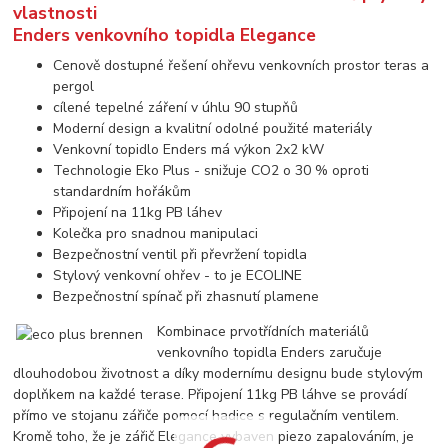
vlastnosti
Enders venkovního topidla Elegance
Cenově dostupné řešení ohřevu venkovních prostor teras a
pergol
cílené tepelné záření v úhlu 90 stupňů
Moderní design a kvalitní odolné použité materiály
Venkovní topidlo Enders má výkon 2x2 kW
Technologie Eko Plus - snižuje CO2 o 30 % oproti
standardním hořákům
Připojení na 11kg PB láhev
Kolečka pro snadnou manipulaci
Bezpečnostní ventil při převržení topidla
Stylový venkovní ohřev - to je ECOLINE
Bezpečnostní spínač při zhasnutí plamene
Kombinace prvotřídních materiálů
venkovního topidla Enders zaručuje
dlouhodobou životnost a díky modernímu designu bude stylovým
doplňkem na každé terase. Připojení 11kg PB láhve se provádí
přímo ve stojanu zářiče pomocí hadice s regulačním ventilem.
Kromě toho, že je zářič Elegance vybaven piezo zapalováním, je