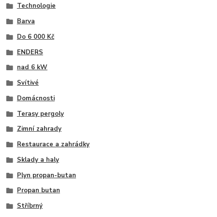
Technologie
Barva
Do 6 000 Kč
ENDERS
nad 6 kW
Svítivé
Domácnosti
Terasy pergoly
Zimní zahrady
Restaurace a zahrádky
Sklady a haly
Plyn propan-butan
Propan butan
Stříbrný