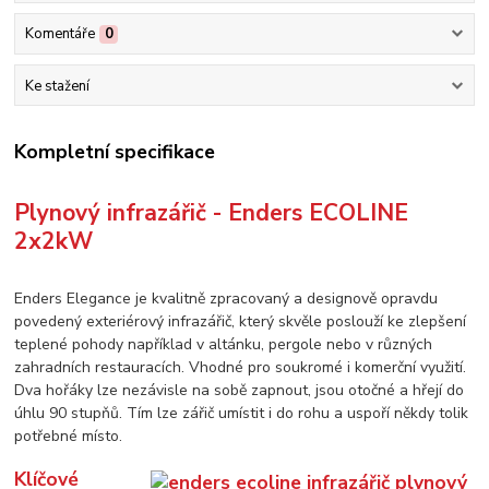
Komentáře
0
Ke stažení
Kompletní specifikace
Plynový infrazářič - Enders ECOLINE
2x2kW
Enders Elegance je kvalitně zpracovaný a designově opravdu
povedený exteriérový infrazářič, který skvěle poslouží ke zlepšení
teplené pohody například v altánku, pergole nebo v různých
zahradních restauracích. Vhodné pro soukromé i komerční využití.
Dva hořáky lze nezávisle na sobě zapnout, jsou otočné a hřejí do
úhlu 90 stupňů. Tím lze zářič umístit i do rohu a uspoří někdy tolik
potřebné místo.
Klíčové