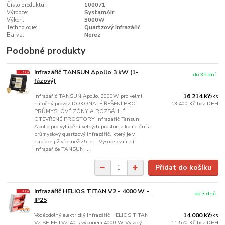
Číslo produktu:
100071
Výrobce:
SystamAir
Výkon:
3000W
Technologie:
Quartzový infrazářič
Barva:
Nerez
Podobné produkty
Infrazářič TANSUN Apollo 3 kW (1-
do 35 dní
fázový)
Infrazářič TANSUN Apollo, 3000W pro velmi
16 214 Kč
/
ks
náročný provoz DOKONALÉ ŘEŠENÍ PRO
13 400 Kč
bez DPH
PRŮMYSLOVÉ ZÓNY A ROZSÁHLÉ
OTEVŘENÉ PROSTORY Infrazářič Tansun
Apollo pro vytápění velkých prostor je komerční a
průmyslový quartzový infrazářič, který je v
nabídce již více než 25 let. Vysoce kvalitní
infrazářiče TANSUN ...
Přidat do košíku
Infrazářič HELIOS TITAN V2 - 4000 W -
do 3 dnů
IP25
Voděodolný elektrický infrazářič HELIOS TITAN
14 000 Kč
/
ks
V2 SP EHTV2-40 s výkonem 4000 W Vysoký
11 570 Kč
bez DPH