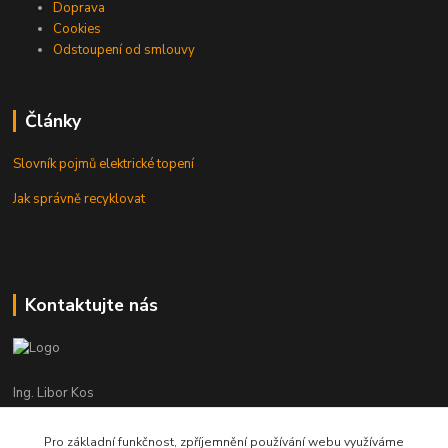
Doprava
Cookies
Odstoupení od smlouvy
Články
Slovník pojmů elektrické topení
Jak správně recyklovat
Kontaktujte nás
Ing. Libor Kos
+420 601 555 225
(Po-Pá: 8-17:00 hod.)
Pro základní funkčnost, zpříjemnění používání webu využíváme