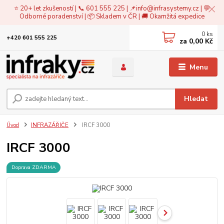
⭐ 20+ let zkušeností | 📞 601 555 225 | 📌
info@infrasystemy.cz
| 💬
Odborné poradenství | 📦 Skladem v ČR | 🚚 Okamžitá expedice
0
ks
+420 601 555 225
za
0,00 Kč
Menu
Hledat
Úvod
INFRAZÁŘIČE
IRCF 3000
IRCF 3000
Doprava ZDARMA