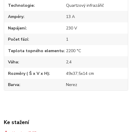
Technologie
Quartzový infrazářič
Ampéry
13 A
Napájení
230 V
Počet fází
1
Teplota topného elementu
2200 °C
Váha
2,4
Rozměry ( Š x V x H)
49x37,5x14 cm
Barva
Nerez
Ke stažení