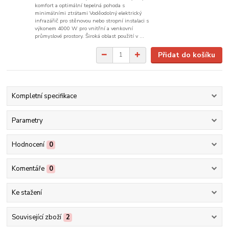
komfort a optimální tepelná pohoda s
minimálními ztrátami Voděodolný elektrický
infrazářič pro stěnovou nebo stropní instalaci s
výkonem 4000 W pro vnitřní a venkovní
průmyslové prostory. Široká oblast použití v ...
Přidat do košíku
Kompletní specifikace
Parametry
Hodnocení
0
Komentáře
0
Ke stažení
Související zboží
2