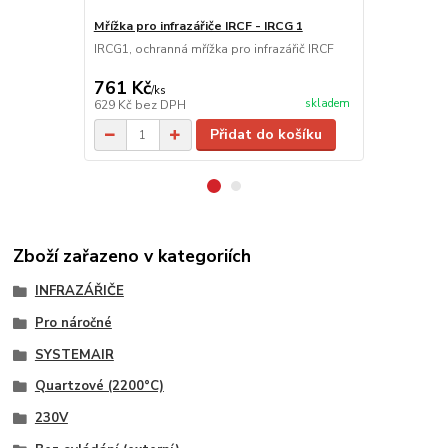
Mřížka pro infrazářiče IRCF - IRCG 1
Regulátor v
IRCG1, ochranná mřížka pro infrazářič IRCF
S 123 Manuál
infrazářiče 
761 Kč
1 920 Kč
/
ks
skladem
629 Kč
bez DPH
1 587 Kč
bez
Přidat do košíku
Zboží zařazeno v kategoriích
INFRAZÁŘIČE
Pro náročné
SYSTEMAIR
Quartzové (2200°C)
230V