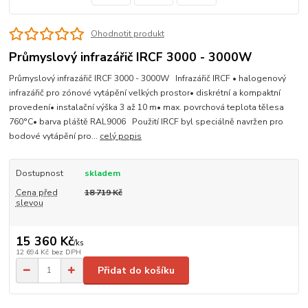
Ohodnotit produkt
Průmyslový infrazářič IRCF 3000 - 3000W
Průmyslový infrazářič IRCF 3000 - 3000W Infrazářič IRCF • halogenový
infrazářič pro zónové vytápění velkých prostor• diskrétní a kompaktní
provedení• instalační výška 3 až 10 m• max. povrchová teplota tělesa
760°C• barva pláště RAL9006 Použití IRCF byl speciálně navržen pro
bodové vytápění pro...
celý popis
Dostupnost
skladem
Cena před
18 719 Kč
slevou
15 360 Kč
/
ks
12 694 Kč
bez DPH
Přidat do košíku