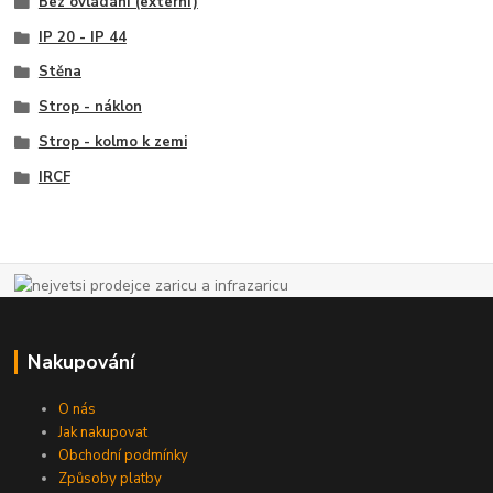
Bez ovládání (externí)
IP 20 - IP 44
Stěna
Strop - náklon
Strop - kolmo k zemi
IRCF
Nakupování
O nás
Jak nakupovat
Obchodní podmínky
Způsoby platby