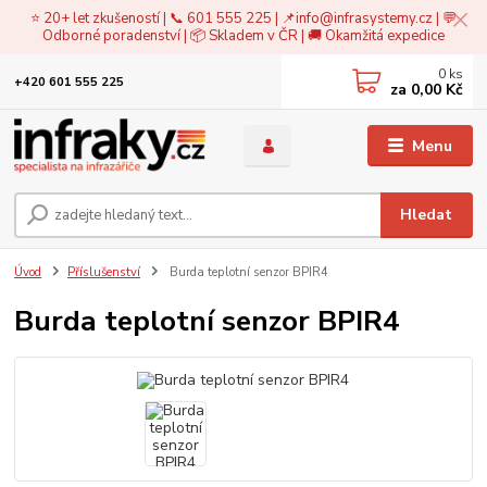
⭐ 20+ let zkušeností | 📞 601 555 225 | 📌
info@infrasystemy.cz
| 💬
Odborné poradenství | 📦 Skladem v ČR | 🚚 Okamžitá expedice
0
ks
+420 601 555 225
za
0,00 Kč
Menu
Hledat
Úvod
Příslušenství
Burda teplotní senzor BPIR4
Burda teplotní senzor BPIR4