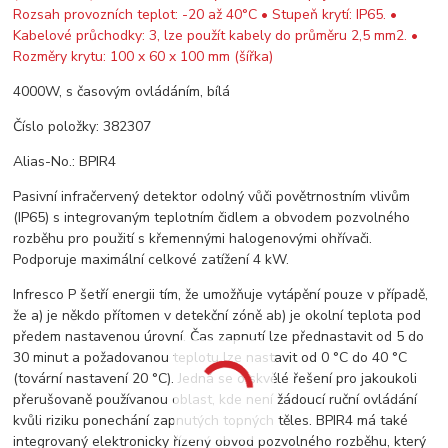
4000W, s časovým ovládáním, bílá
Číslo položky: 382307
Alias-No.: BPIR4
Pasivní infračervený detektor odolný vůči povětrnostním vlivům
(IP65) s integrovaným teplotním čidlem a obvodem pozvolného
rozběhu pro použití s ​​křemennými halogenovými ohřívači.
Podporuje maximální celkové zatížení 4 kW.
Infresco P šetří energii tím, že umožňuje vytápění pouze v případě,
že a) je někdo přítomen v detekční zóně ab) je okolní teplota pod
předem nastavenou úrovní. Čas zapnutí lze přednastavit od 5 do
30 minut a požadovanou teplotu lze nastavit od 0 °C do 40 °C
(tovární nastavení 20 °C). Jedná se o skvělé řešení pro jakoukoli
přerušovaně používanou oblast, kde není žádoucí ruční ovládání
kvůli riziku ponechání zapnutých topných těles. BPIR4 má také
integrovaný elektronicky řízený obvod pozvolného rozběhu, který