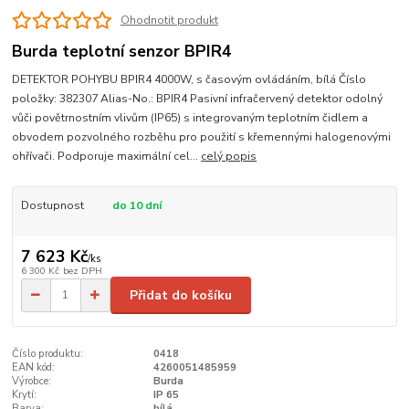
Ohodnotit produkt
Burda teplotní senzor BPIR4
DETEKTOR POHYBU BPIR4 4000W, s časovým ovládáním, bílá Číslo
položky: 382307 Alias-No.: BPIR4 Pasivní infračervený detektor odolný
vůči povětrnostním vlivům (IP65) s integrovaným teplotním čidlem a
obvodem pozvolného rozběhu pro použití s ​​křemennými halogenovými
ohřívači. Podporuje maximální cel...
celý popis
Dostupnost
do 10 dní
7 623 Kč
/
ks
6 300 Kč
bez DPH
Přidat do košíku
Číslo produktu:
0418
EAN kód:
4260051485959
Výrobce:
Burda
Krytí:
IP 65
Barva:
bílá