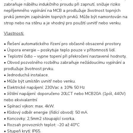
zabraňuje náběhu indukčního proudu při zapnutí, snižuje riziko
nepříjemného vypínání na MCB a prodlužuje životnost topných
prvků jemným zapínáním topných prvků. Může být namontován na
strop nebo na stěnu a je vhodný pro použití uvnitř nebo venku.
Vlastnosti:
• Řešení automatického řízení pro občasně obsazené prostory.
• Úspora energie – poskytuje teplo pouze v přítomnosti lidí.
• Teplotní čidlo – vypne topení při překročení nastavené hodnoty.
• Obvod pozvolného rozběhu zabraňuje nežádoucímu vypínání a
prodlužuje životnost prvku.
• Jednoduchá instalace.
• Může být umístěn uvnitř nebo venku.
• Elektrické napájení: 230Vac ± 10% 50 Hz
• Jištění napájení: doporučeno 20LCT nebo MCB20A (1pól, 440V)
nebo ekvivalentní
• Spínací výkon: max. 4kW.
• Klidový odběr energie (řídící obvod): 50 mA.
• Koncovky: 2,5mm2 stoupající svorka.
• Rozsah provozních teplot: -20 až 40°C
• Stupeň krytí: IP65.