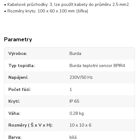
• Kabelové průchodky: 3, lze použít kabely do průměru 2,5 mm2.
• Rozměry krytu: 100 x 60 x 100 mm (šířka)
Parametry
Výrobce
Burda
Typ topidla
Burda teplotní senzor BPIR4
Napájení
230V/50 Hz
Počet fází
1
Krytí
IP 65
Váha
0,28 kg
Rozměry ( Š x V x H)
10 x 10 x 6
Barva
bílá