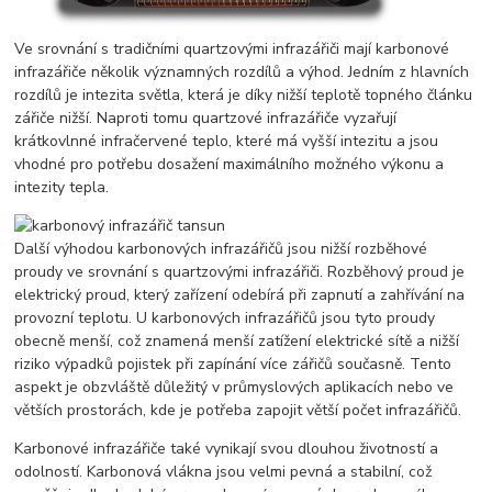
Ve srovnání s tradičními quartzovými infrazářiči mají karbonové
infrazářiče několik významných rozdílů a výhod. Jedním z hlavních
rozdílů je intezita světla, která je díky nižší teplotě topného článku
zářiče nižší. Naproti tomu quartzové infrazářiče vyzařují
krátkovlnné infračervené teplo, které má vyšší intezitu a jsou
vhodné pro potřebu dosažení maximálního možného výkonu a
intezity tepla.
Další výhodou karbonových infrazářičů jsou nižší rozběhové
proudy ve srovnání s quartzovými infrazářiči. Rozběhový proud je
elektrický proud, který zařízení odebírá při zapnutí a zahřívání na
provozní teplotu. U karbonových infrazářičů jsou tyto proudy
obecně menší, což znamená menší zatížení elektrické sítě a nižší
riziko výpadků pojistek při zapínání více zářičů současně. Tento
aspekt je obzvláště důležitý v průmyslových aplikacích nebo ve
větších prostorách, kde je potřeba zapojit větší počet infrazářičů.
Karbonové infrazářiče také vynikají svou dlouhou životností a
odolností. Karbonová vlákna jsou velmi pevná a stabilní, což