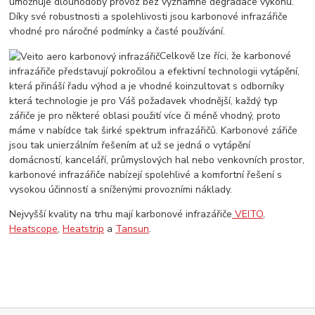
umožňuje dlouhodobý provoz bez významné degradace výkonu.
Díky své robustnosti a spolehlivosti jsou karbonové infrazářiče
vhodné pro náročné podmínky a časté používání.
Celkově lze říci, že karbonové
infrazářiče představují pokročilou a efektivní technologii vytápění,
která přináší řadu výhod a je vhodné koinzultovat s odborníky
která technologie je pro Váš požadavek vhodnější, každý typ
zářiče je pro některé oblasi použití více či méně vhodný, proto
máme v nabídce tak širké spektrum infrazářičů. Karbonové zářiče
jsou tak unierzálním řešením ať už se jedná o vytápění
domácností, kanceláří, průmyslových hal nebo venkovních prostor,
karbonové infrazářiče nabízejí spolehlivé a komfortní řešení s
vysokou účinností a sníženými provozními náklady.
Nejvyšší kvality na trhu mají karbonové infrazářiče
VEITO
,
Heatscope
,
Heatstrip
a
Tansun
.