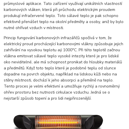
průmyslové aplikace. Tato zařízení využívají unikátních vlastností
karbonových vláken, která při průchodu elektrickým proudem
produkují infračervené teplo. Toto sálavé teplo je pak schopno
efektivně přenášet teplo na okolní předměty a osoby, aniž by bylo
nutné ohřívat vzduch v místnosti.
Princip fungování karbonových infrazářičů spočívá v tom, že
elektrický proud procházející karbonovými vlákny způsobuje jejich
zahřívání na vysokou teplotu aý 1000°C. Při této teplotě začnou
vlákna emitovat sálavé teplo vysoké intezity které je pro lidské
oko neviditelné, ale má schopnost pronikat do hloubky materiálů
a předmětů. Když toto teplo které je podobné teplu od slunce
dopadne na povrch objektu, například na lidskou kůži nebo na
stěny místnosti, dochází k jeho absorpci a přeměně na teplo.
Tento proces je velmi efektivní a umožňuje rychlý a rovnoměrný
ohřev prostoru bez nutnosti cirkulace vzduchu. Jedná se o
nejstarší způsob topení a pro lidi nejpřirozenější.