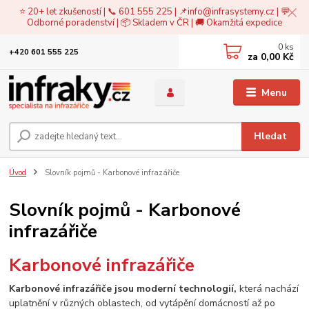
⭐ 20+ let zkušeností | 📞 601 555 225 | 📌
info@infrasystemy.cz
| 💬
Odborné poradenství | 📦 Skladem v ČR | 🚚 Okamžitá expedice
0
ks
+420 601 555 225
za
0,00 Kč
Menu
Hledat
Úvod
Slovník pojmů - Karbonové infrazářiče
Slovník pojmů - Karbonové
infrazářiče
Karbonové infrazářiče
Karbonové infrazářiče jsou moderní technologií,
která nachází
uplatnění v různých oblastech, od vytápění domácností až po