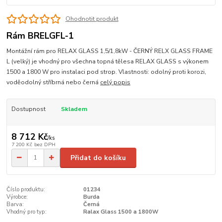
Ohodnotit produkt
Rám BRELGFL-1
Montážní rám pro RELAX GLASS 1,5/1,8kW - ČERNÝ RELX GLASS FRAME
L (velký) je vhodný pro všechna topná tělesa RELAX GLASS s výkonem
1500 a 1800 W pro instalaci pod strop. Vlastnosti: odolný proti korozi,
voděodolný stříbrná nebo černá
celý popis
Dostupnost
Skladem
8 712 Kč
/
ks
7 200 Kč
bez DPH
Přidat do košíku
Číslo produktu:
01234
Výrobce:
Burda
Barva:
Černá
Vhodný pro typ:
Ralax Glass 1500 a 1800W