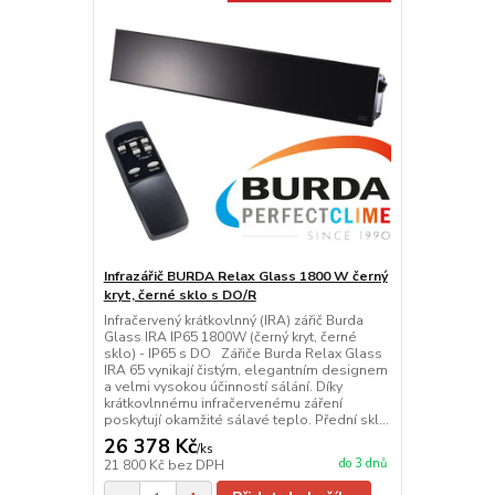
Infrazářič BURDA Relax Glass 1800 W černý
kryt, černé sklo s DO/R
Infračervený krátkovlnný (IRA) zářič Burda
Glass IRA IP65 1800W (černý kryt, černé
sklo) - IP65 s DO Zářiče Burda Relax Glass
IRA 65 vynikají čistým, elegantním designem
a velmi vysokou účinností sálání. Díky
krátkovlnnému infračervenému záření
poskytují okamžité sálavé teplo. Přední skl...
26 378 Kč
/
ks
do 3 dnů
21 800 Kč
bez DPH