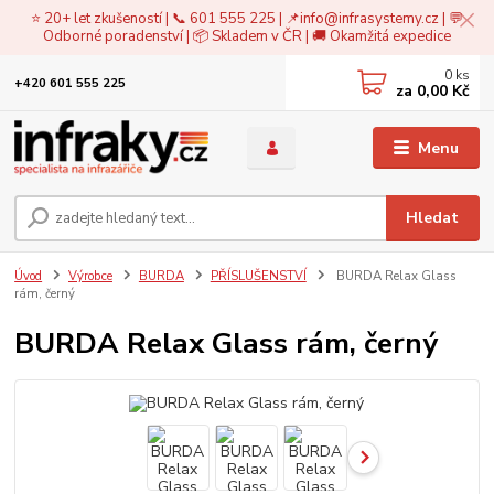
⭐ 20+ let zkušeností | 📞 601 555 225 | 📌
info@infrasystemy.cz
| 💬
Odborné poradenství | 📦 Skladem v ČR | 🚚 Okamžitá expedice
0
ks
+420 601 555 225
za
0,00 Kč
Menu
Hledat
Úvod
Výrobce
BURDA
PŘÍSLUŠENSTVÍ
BURDA Relax Glass
rám, černý
BURDA Relax Glass rám, černý