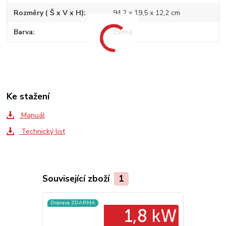
Rozměry ( Š x V x H)
94,2 x 19,5 x 12,2 cm
Barva
Černá
Ke stažení
Manuál
Technický list
Související zboží
1
Doprava ZDARMA