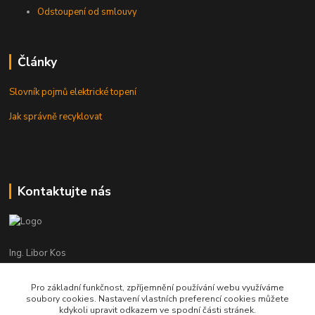
Odstoupení od smlouvy
Články
Slovník pojmů elektrické topení
Jak správně recyklovat
Kontaktujte nás
Ing. Libor Kos
+420 601 555 225
(Po-Pá: 8-17:00 hod.)
Pro základní funkčnost, zpříjemnění používání webu využíváme
soubory cookies. Nastavení vlastních preferencí cookies můžete
info@infrasystemy.cz
kdykoli upravit odkazem ve spodní části stránek.