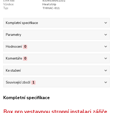
EAN kód:
9334038002332
Výrobce:
Heatstrip
Typ:
THHAC-011
Kompletní specifikace
Parametry
Hodnocení
0
Komentáře
0
Ke stažení
Související zboží
1
Kompletní specifikace
Box pro vestavnou stropní instalaci zářiče