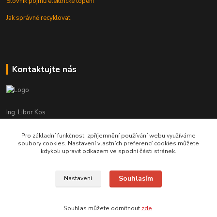
Slovník pojmů elektrické topení
Jak správně recyklovat
Kontaktujte nás
Ing. Libor Kos
+420 601 555 225
(Po-Pá: 8-17:00 hod.)
Pro základní funkčnost, zpříjemnění používání webu využíváme
soubory cookies. Nastavení vlastních preferencí cookies můžete
info@infrasystemy.cz
kdykoli upravit odkazem ve spodní části stránek.
Souhlasím
Nastavení
infrasystémy s.r.o. 2012-2019
Souhlas můžete odmítnout
zde
.