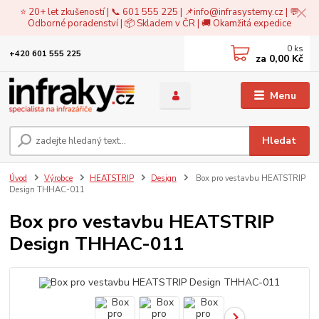
⭐ 20+ let zkušeností | 📞 601 555 225 | 📌
info@infrasystemy.cz
| 💬
Odborné poradenství | 📦 Skladem v ČR | 🚚 Okamžitá expedice
0
ks
+420 601 555 225
za
0,00 Kč
Menu
Hledat
Úvod
Výrobce
HEATSTRIP
Design
Box pro vestavbu HEATSTRIP
Design THHAC-011
Box pro vestavbu HEATSTRIP
Design THHAC-011