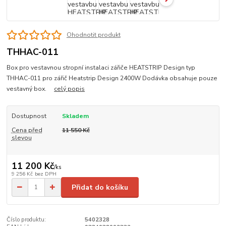
Ohodnotit produkt
THHAC-011
Box pro vestavnou stropní instalaci zářiče HEATSTRIP Design typ
THHAC-011 pro zářič Heatstrip Design 2400W Dodávka obsahuje pouze
vestavný box.
celý popis
Dostupnost
Skladem
Cena před
11 550 Kč
slevou
11 200 Kč
/
ks
9 256 Kč
bez DPH
Přidat do košíku
Číslo produktu:
5402328