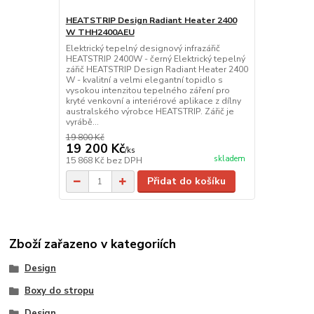
HEATSTRIP Design Radiant Heater 2400
W THH2400AEU
Elektrický tepelný designový infrazářič
HEATSTRIP 2400W - černý Elektrický tepelný
zářič HEATSTRIP Design Radiant Heater 2400
W - kvalitní a velmi elegantní topidlo s
vysokou intenzitou tepelného záření pro
kryté venkovní a interiérové aplikace z dílny
australského výrobce HEATSTRIP. Zářič je
vyrábě...
19 800 Kč
19 200 Kč
/
ks
skladem
15 868 Kč
bez DPH
Přidat do košíku
Zboží zařazeno v kategoriích
Design
Boxy do stropu
Design