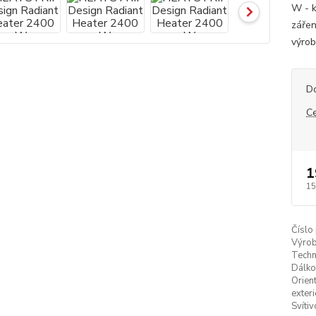
W - k
zářen
výrob
D
C
1
15
Číslo
Výrob
Techn
Dálko
Orien
exteri
Svítiv