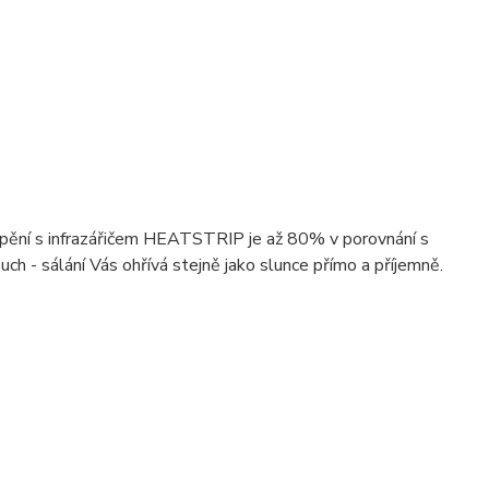
pění s infrazářičem HEATSTRIP je až 80% v porovnání s
ch - sálání Vás ohřívá stejně jako slunce přímo a příjemně.