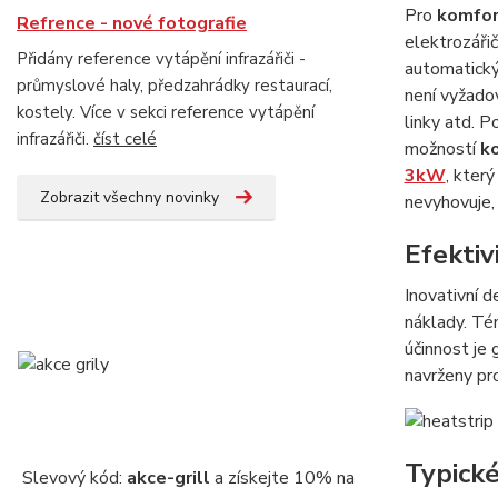
Pro
komfor
Refrence - nové fotografie
elektrozářič
Přidány reference vytápění infrazářiči -
automatický 
průmyslové haly, předzahrádky restaurací,
není vyžado
kostely. Více v sekci reference vytápění
linky atd. 
infrazářiči.
číst celé
možností
ko
3kW
, kter
Zobrazit všechny novinky
nevyhovuje,
Efektiv
Inovativní 
náklady. Té
účinnost je 
navrženy pro 
Typické
Slevový kód:
akce-grill
a získejte 10% na