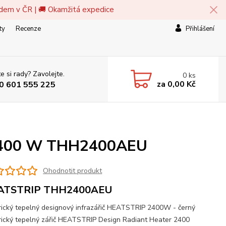
adem v ČR | 🚚 Okamžitá expedice
ty
Recenze
Přihlášení
e si rady? Zavolejte.
0
ks
za
0,00 Kč
0 601 555 225
 2400 W THH2400AEU
Ohodnotit produkt
ATSTRIP THH2400AEU
rický tepelný designový infrazářič HEATSTRIP 2400W - černý
rický tepelný zářič HEATSTRIP Design Radiant Heater 2400