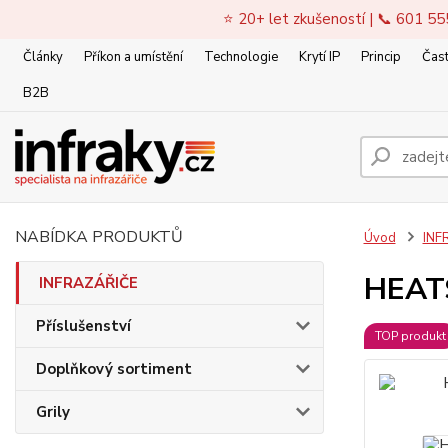
⭐ 20+ let zkušeností | 📞 601 55
Články
Příkon a umístění
Technologie
Krytí IP
Princip
Čast
B2B
NABÍDKA PRODUKTŮ
Úvod
INF
HEATS
INFRAZÁŘIČE
Příslušenství
TOP produkt
Doplňkový sortiment
Grily