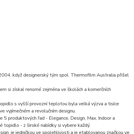
2004, když designerský tým spol. Thermofilm Australia přišel
atem si získal renomé zejména ve školách a komerčních
topidlo s vyšší provozní teplotou byla velká výzva a tisíce
 ve vyjímečném a revolučním designu.
e 5 produktových řad - Elegance, Design, Max, Indoor a
é topidlo - z široké nabídky si vybere každý.
gn, je jedničkou ve spolehlivosti a je etablovanou značkou ve