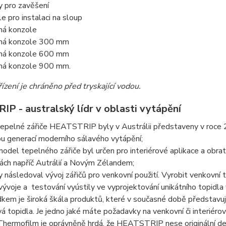
y pro zavěšení
e pro instalaci na sloup
ná konzole
ná konzole 300 mm
ná konzole 600 mm
ná konzole 900 mm.
řízení je chráněno před tryskající vodou.
P - australský lídr v oblasti vytápění
tepelné zářiče HEATSTRIP byly v Austrálii představeny v roce 
u generací moderního sálavého vytápění;
model tepelného zářiče byl určen pro interiérové aplikace a obr
ch napříč Autrálií a Novým Zélandem;
y následoval vývoj zářičů pro venkovní použití. Vyrobit venkovní 
vývoje a testování vyústily ve vyprojektování unikátního topidla
kem je široká škála produktů, které v současné době představuj
á topidla. Je jedno jaké máte požadavky na venkovní či interiérov
Thermofilm je oprávněně hrdá, že HEATSTRIP nese originální desi