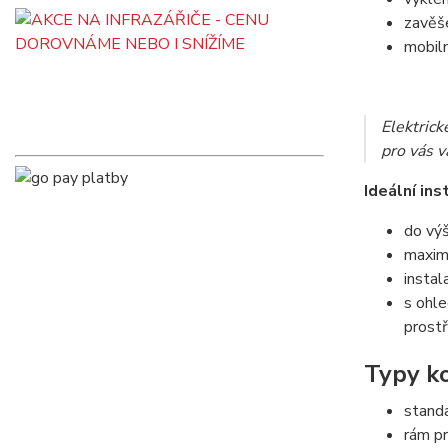
zavěše
mobiln
Elektric
pro vás 
Ideální ins
do výš
maximá
instal
s ohle
prostř
Typy ko
standa
rám p