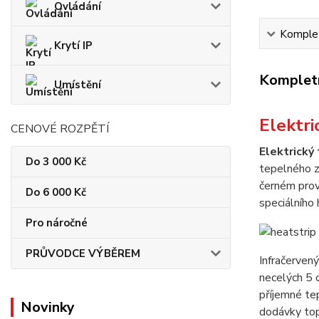
Ovládání
Komplet
Krytí IP
Kompletn
Umístění
Elektr
CENOVÉ ROZPĚTÍ
Elektrický
Do 3 000 Kč
tepelného z
černém prove
Do 6 000 Kč
speciálního 
Pro náročné
PRŮVODCE VÝBĚREM
Infračerven
necelých 5 c
příjemné te
Novinky
dodávky topi