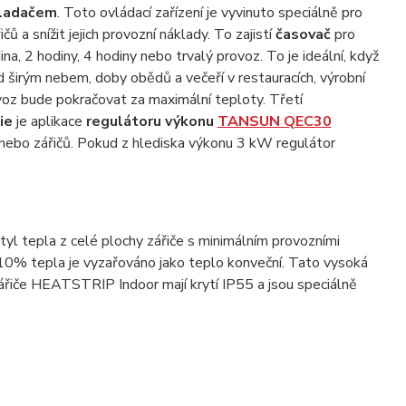
vladačem
. Toto ovládací zařízení je vyvinuto speciálně pro
a snížit jejich provozní náklady. To zajistí
časovač
pro
a, 2 hodiny, 4 hodiny nebo trvalý provoz. To je ideální, když
širým nebem, doby obědů a večeří v restauracích, výrobní
voz bude pokračovat za maximální teploty. Třetí
ie
je aplikace
regulátoru výkonu
TANSUN QEC30
nebo zářičů. Pokud z hlediska výkonu 3 kW regulátor
l tepla z celé plochy zářiče s minimálním provozními
0% tepla je vyzařováno jako teplo konveční. Tato vysoká
 zářiče HEATSTRIP Indoor mají krytí IP55 a jsou speciálně