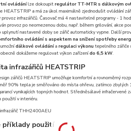
tní ovládání
lze dokoupit
regulátor TT-MTR s dálkovým o
e HEATSTRIP a má za úkol maximálně zjednodušit ovládání zářičů 
provoz infrazářičů. Časovač má 4 nastavitelné programy - 1 hodin
ván provoz po neomezenou dobu, např. během grilování, akce pod 
Po uplynutí nastavené doby se zářič automaticky vypne. Další pro
mfortního ovládání s aspektem na snížení spotřeby energ
ý umožní
dálkové ovládání
a
regulaci výkonu
tepelného zářiče 
 obecně dokážeme regulovat výkon zařízení
do 6,5 kW
.
ita infrazářičů HEATSTRIP
design zářičů HEATSTRIP umožňuje komfortní a rovnoměrný rozpty
měř 90% tepla je směřováno do místa ohřevu, zatímco zbylých 1
garancí vynikajících topných hodnot. Středněsálavé infračervené
použití v interiéru.
 příklady použití