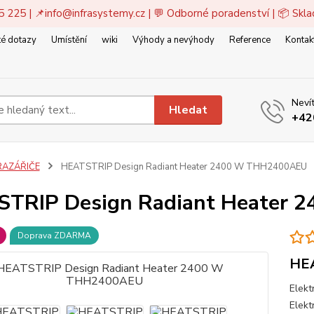
5 225 | 📌
info@infrasystemy.cz
| 💬 Odborné poradenství | 📦 Skl
é dotazy
Umístění
wiki
Výhody a nevýhody
Reference
Kontak
Nevít
Hledat
+42
RAZÁŘIČE
HEATSTRIP Design Radiant Heater 2400 W THH2400AEU
TRIP Design Radiant Heater
Doprava ZDARMA
HE
Elekt
Elekt