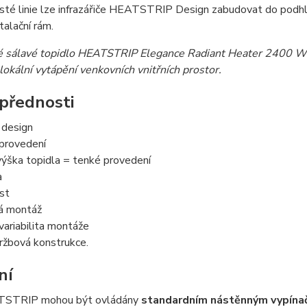
isté linie lze infrazářiče HEATSTRIP Design zabudovat do podhl
talační rám.
ké sálavé topidlo HEATSTRIP Elegance Radiant Heater 2400 W 
 lokální vytápění venkovních vnitřních prostor.
přednosti
 design
provedení
ýška topidla = tenké provedení
a
st
á montáž
variabilita montáže
ržbová konstrukce.
ní
TSTRIP mohou být ovládány
standardním nástěnným vypín