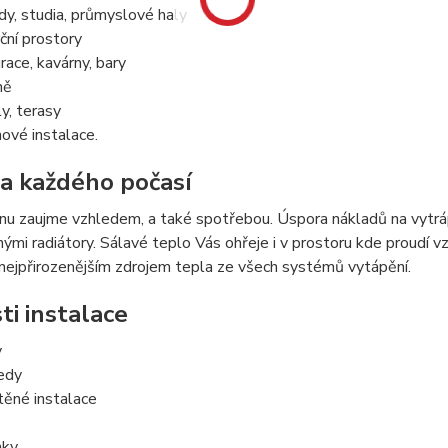
y, studia, průmyslové haly
ní prostory
race, kavárny, bary
ně
y, terasy
ové instalace.
a každého počasí
u zaujme vzhledem, a také spotřebou. Úspora nákladů na vytrá
mi radiátory. Sálavé teplo Vás ohřeje i v prostoru kde proudí vzu
e nejpřirozenějším zdrojem tepla ze všech systémů vytápění.
i instalace
y
edy
těné instalace
nky