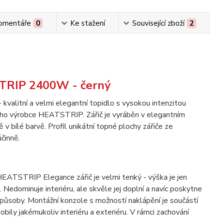
omentáře
0
Ke stažení
Související zboží
2
STRIP 2400W - černý
 kvalitní a velmi elegantní topidlo s vysokou intenzitou
ského výrobce HEATSTRIP. Zářič je vyráběn v elegantním
 v bílé barvě. Profil unikátní topné plochy zářiče ze
činně.
HEATSTRIP Elegance zářič je velmi tenký - výška je jen
Nedominuje interiéru, ale skvěle jej doplní a navíc poskytne
ůsoby. Montážní konzole s možností naklápění je součástí
bily jakémukoliv interiéru a exteriéru. V rámci zachování