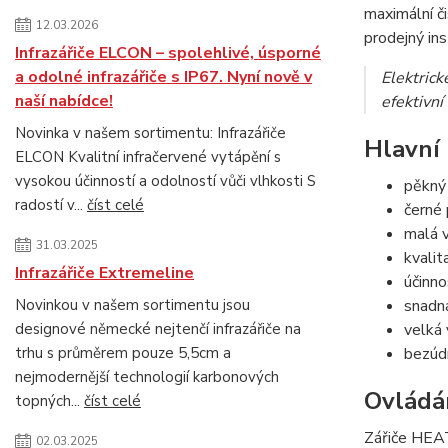
maximální č
12.03.2026
prodejný ins
Infrazářiče ELCON – spolehlivé, úsporné
a odolné infrazářiče s IP67. Nyní nově v
Elektric
naší nabídce!
efektivní
Novinka v našem sortimentu: Infrazářiče
Hlavní 
ELCON Kvalitní infračervené vytápění s
vysokou účinností a odolností vůči vlhkosti S
pěkný
radostí v...
číst celé
černé 
malá v
31.03.2025
kvalit
Infrazářiče Extremeline
účinno
Novinkou v našem sortimentu jsou
snadn
designové německé nejtenčí infrazářiče na
velká 
trhu s průměrem pouze 5,5cm a
bezúd
nejmodernější technologií karbonových
Ovládá
topných...
číst celé
Zářiče HEA
02.03.2025