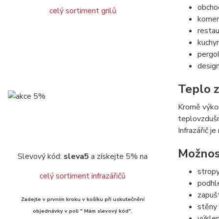
obchod
celý sortiment grilů
komerč
restau
kuchy
pergol
design
Teplo z
Kromě výkon
teplovzdušný
Infrazářič j
Možnost
Slevový kód:
sleva5
a získejte 5% na
strop
celý sortiment infrazářičů
podhl
zapuš
Zadejte v prvním kroku v košíku při uskutečnění
stěny
objednávky v poli " Mám slevový kód".
výkle