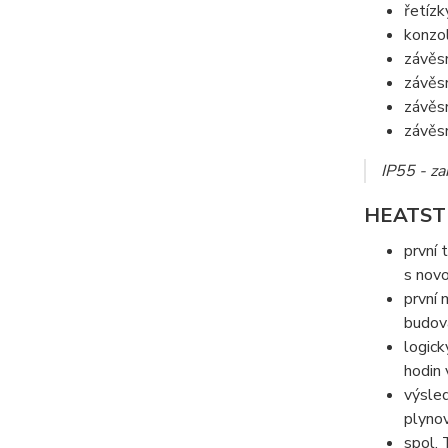
řetízk
konzol
závěs
závěs
závěs
závěs
IP55 - za
HEATSTRI
první 
s novo
první 
budová
logick
hodin 
výsled
plynov
spol. 