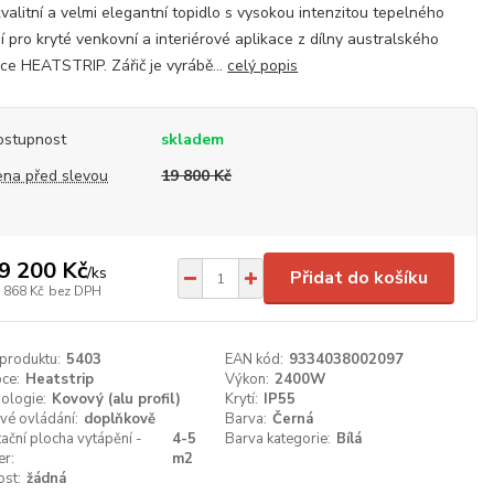
valitní a velmi elegantní topidlo s vysokou intenzitou tepelného
í pro kryté venkovní a interiérové aplikace z dílny australského
ce HEATSTRIP. Zářič je vyrábě...
celý popis
ostupnost
skladem
ena před slevou
19 800 Kč
9 200 Kč
/
ks
Přidat do košíku
 868 Kč
bez DPH
 produktu:
5403
EAN kód:
9334038002097
ce:
Heatstrip
Výkon:
2400W
ologie:
Kovový (alu profil)
Krytí:
IP55
vé ovládání:
doplňkově
Barva:
Černá
tační plocha vytápění -
4-5
Barva kategorie:
Bílá
er:
m2
ost:
žádná