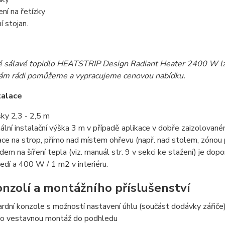
ní na řetízky
í stojan.
ké sálavé topidlo HEATSTRIP Design Radiant Heater 2400 W lz
vám rádi pomůžeme a vypracujeme cenovou nabídku.
talace
ky 2,3 - 2,5 m
lní instalační výška 3 m v případě aplikace v dobře zaizolovaném
ace na strop, přímo nad místem ohřevu (např. nad stolem, zónou p
dem na šíření tepla (viz. manuál str. 9 v sekci ke stažení) je 
edí a 400 W / 1 m2 v interiéru.
nzolí a montážního příslušenství
rdní konzole s možností nastavení úhlu (součást dodávky zářiče
ro vestavnou montáž do podhledu