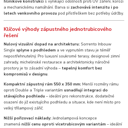
hliníkové konstrukci
s vynikající odolností proti UV záření, korozi
a mechanickému namáhání. Barva si
zachovává intenzitu i po
letech venkovního provozu
pod přístřeškem bez potřeby údržby.
Klíčové výhody zápustného jednotrubicového
řešení
Nulový vizuální dopad na architekturu:
Sorrento Inbouw
Single
splyne s podhledem
a ve vypnutém stavu je téměř
nepostřehnutelný. Pro luxusní soukromé terasy, designové zimní
zahrady, michelinské restaurace a architektonicky náročné
prostory je to zásadní výhoda –
tepelný komfort bez
kompromisů v designu
.
Kompaktní zápustný rám 550 x 350 mm:
Menší rozměry rámu
oproti Double a Triple variantám
usnadňují integraci do
stávajícího podhledu
– ideální pro rekonstrukce, dodatečné
osazení do již existujícího podhledu a situace, kde není místo pro
velký třílampový zářič.
Nižší pořizovací náklady:
Jednolampová koncepce
znamená
nižší cenu oproti vícetrubicovým variantám
– ideální