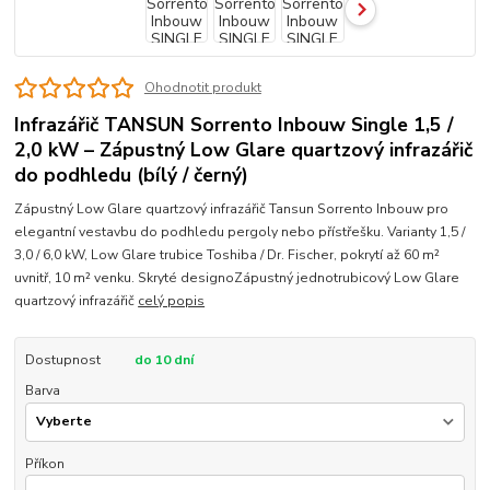
Ohodnotit produkt
Infrazářič TANSUN Sorrento Inbouw Single 1,5 /
2,0 kW – Zápustný Low Glare quartzový infrazářič
do podhledu (bílý / černý)
Zápustný Low Glare quartzový infrazářič Tansun Sorrento Inbouw pro
elegantní vestavbu do podhledu pergoly nebo přístřešku. Varianty 1,5 /
3,0 / 6,0 kW, Low Glare trubice Toshiba / Dr. Fischer, pokrytí až 60 m²
uvnitř, 10 m² venku. Skryté designoZápustný jednotrubicový Low Glare
quartzový infrazářič
celý popis
Dostupnost
do 10 dní
Barva
Příkon