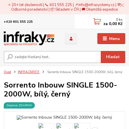
⭐ 20+ let zkušeností | 📞 601 555 225 | 📌
info@infrasystemy.cz
| 💬
Odborné poradenství | 📦 Skladem v ČR | 🚚 Okamžitá expedice
0
ks
+420 601 555 225
za
0,00 Kč
Menu
Hledat
Úvod
INFRAZÁŘIČE
Sorrento Inbouw SINGLE 1500-2000W, bílý, černý
Sorrento Inbouw SINGLE 1500-
2000W, bílý, černý
Doprava ZDARMA