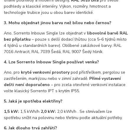
tmavé podhledy a moderní designy,
RAL 9010 Bílá
pro světlé
podhledy a klasické interiéry. Výkon, rozměry, hmotnost a
technologie trubice jsou u obou barev identické.
3. Mohu objednat jinou barvu než bílou nebo černou?
Ano, Sorrento Inbouw Single lze objednat v
libovolné barvě RAL
bez příplatku
– pouze s delší dodací lhůtou (cca 5–6 týdnů místo
4 týdnů u standardních barev). Oblíbené zakázkové barvy: RAL
7016 Antracit, RAL 7039 Šedá, RAL 9007 Šedý hliník.
4. Lze Sorrento Inbouw Single používat venku?
Ano, pro
kryté venkovní prostory
pod přístřeškem, pergolou se
zastřešením, markýzou nebo v zimní zahradě.
Přímé vystavení
dešti není doporučeno
– pro zcela otevřené venkovní instalace
volte klasický Sorrento IPT s krytím IP55.
5. Jaká je spotřeba elektřiny?
1,5 kW:
1,5 kWh/h
2,0 kW:
2,0 kWh/h . Se stmívačem lze
spotřebu snížit na polovinu nebo třetinu podle aktuální potřeby.
6. Jak dlouho trvá zahřátí?