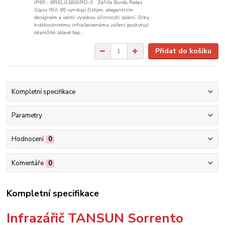
IP65 - BRELG1800RD-3 Zářiče Burda Relax
Glass IRA 65 vynikají čistým, elegantním
designem a velmi vysokou účinností sálání. Díky
krátkovlnnému infračervenému záření poskytují
okamžité sálavé tep...
Přidat do košíku
Kompletní specifikace
Parametry
Hodnocení
0
Komentáře
0
Kompletní specifikace
Infrazářič TANSUN Sorrento