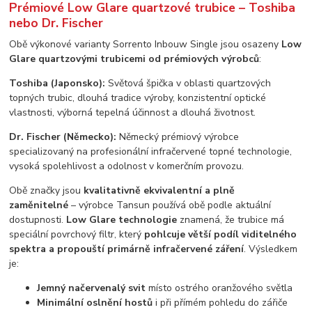
Prémiové Low Glare quartzové trubice – Toshiba
nebo Dr. Fischer
Obě výkonové varianty Sorrento Inbouw Single jsou osazeny
Low
Glare quartzovými trubicemi od prémiových výrobců
:
Toshiba (Japonsko):
Světová špička v oblasti quartzových
topných trubic, dlouhá tradice výroby, konzistentní optické
vlastnosti, výborná tepelná účinnost a dlouhá životnost.
Dr. Fischer (Německo):
Německý prémiový výrobce
specializovaný na profesionální infračervené topné technologie,
vysoká spolehlivost a odolnost v komerčním provozu.
Obě značky jsou
kvalitativně ekvivalentní a plně
zaměnitelné
– výrobce Tansun používá obě podle aktuální
dostupnosti.
Low Glare technologie
znamená, že trubice má
speciální povrchový filtr, který
pohlcuje větší podíl viditelného
spektra a propouští primárně infračervené záření
. Výsledkem
je:
Jemný načervenalý svit
místo ostrého oranžového světla
Minimální oslnění hostů
i při přímém pohledu do zářiče