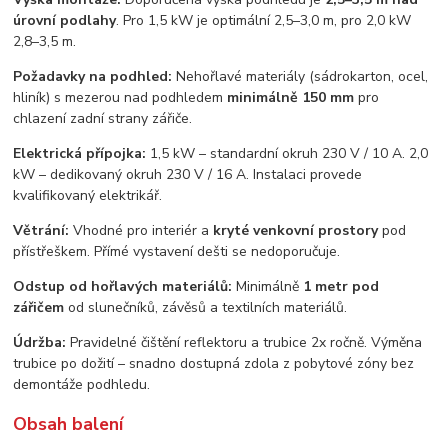
úrovní podlahy
. Pro 1,5 kW je optimální 2,5–3,0 m, pro 2,0 kW
2,8–3,5 m.
Požadavky na podhled:
Nehořlavé materiály (sádrokarton, ocel,
hliník) s mezerou nad podhledem
minimálně 150 mm
pro
chlazení zadní strany zářiče.
Elektrická přípojka:
1,5 kW – standardní okruh 230 V / 10 A. 2,0
kW – dedikovaný okruh 230 V / 16 A. Instalaci provede
kvalifikovaný elektrikář.
Větrání:
Vhodné pro interiér a
kryté venkovní prostory
pod
přístřeškem. Přímé vystavení dešti se nedoporučuje.
Odstup od hořlavých materiálů:
Minimálně
1 metr pod
zářičem
od slunečníků, závěsů a textilních materiálů.
Údržba:
Pravidelné čištění reflektoru a trubice 2x ročně. Výměna
trubice po dožití – snadno dostupná zdola z pobytové zóny bez
demontáže podhledu.
Obsah balení