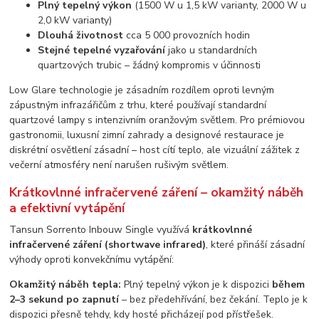
Plný tepelný výkon
(1500 W u 1,5 kW varianty, 2000 W u
2,0 kW varianty)
Dlouhá životnost
cca 5 000 provozních hodin
Stejné tepelné vyzařování
jako u standardních
quartzových trubic – žádný kompromis v účinnosti
Low Glare technologie je zásadním rozdílem oproti levným
zápustným infrazářičům z trhu, které používají standardní
quartzové lampy s intenzivním oranžovým světlem. Pro prémiovou
gastronomii, luxusní zimní zahrady a designové restaurace je
diskrétní osvětlení zásadní – host cítí teplo, ale vizuální zážitek z
večerní atmosféry není narušen rušivým světlem.
Krátkovlnné infračervené záření – okamžitý náběh
a efektivní vytápění
Tansun Sorrento Inbouw Single využívá
krátkovlnné
infračervené záření (shortwave infrared)
, které přináší zásadní
výhody oproti konvekčnímu vytápění:
Okamžitý náběh tepla:
Plný tepelný výkon je k dispozici
během
2–3 sekund po zapnutí
– bez předehřívání, bez čekání. Teplo je k
dispozici přesně tehdy, kdy hosté přicházejí pod přístřešek.