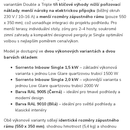
variantám Double a Triple
tři klíčové výhody
:
nižší pořizovací
náklady
,
menší nároky na elektrickou přípojku
(běžný okruh
230 V / 10–16 A) a
menší rozměry zápustného rámu
(pouze 550
x 350 mm), což usnadňuje integraci do projektu podhledu. Pro
menší terasy, individuální stoly, zóny pro 2–4 hosty, soukromé
zimní zahrady a kompaktní designové pergoly je Single optimální
volbou s nejlepším poměrem cena/výkon.
Model je dostupný ve
dvou výkonových variantách a dvou
barvách skladem
:
Sorrento Inbouw Single 1,5 kW
– základní výkonová
varianta s jednou Low Glare quartzovou trubicí 1500 W
Sorrento Inbouw Single 2,0 kW
– výkonnější varianta s
jednou Low Glare quartzovou trubicí 2000 W
Barva RAL 9005 (Černá)
– ideální pro tmavé podhledy a
moderní design
Barva RAL 9010 (Bílá)
– ideální pro světlé podhledy a
klasické interiéry
Obě výkonové varianty sdílejí
identické rozměry zápustného
rámu (550 x 350 mm)
, shodnou hmotnost (5,4 kg) a shodnou