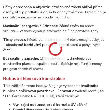
Přímý ohřev osob a objektů:
Infračervené záření
ohřívá přímo
osoby, stoly, podlahu a objekty
v pobytové zóně. Teplo funguje
i ve větru – nezávisle na proudění vzduchu.
Maximální energetická účinnost:
Žádné ztráty na ohřev
vzduchu – veškerý výkon je směřován dolů do pobytové zóny.
Tichý provoz:
Infračervené záření je tichý elektromagnetický jev
–
absolutně bezhlučný provoz
bez ventilátorů a pohyblivých
částí.
Bez spalin a zápachu:
100% elektrická technologie bez
otevřeného plamenu, spalin a kouře. Splňuje nejpřísnější normy
pro gastronomický provoz.
Robustní hliníková konstrukce
Tělo zářiče Sorrento Inbouw Single je vyrobeno z
kvalitního
hliníku s práškovou povrchovou úpravou
v zvolené barvě (RAL
9005 Černá nebo RAL 9010 Bílá), která zaručuje:
Vynikající odolnost proti korozi a UV záření
Dlouhá životnost
v jakémkoli klimatu