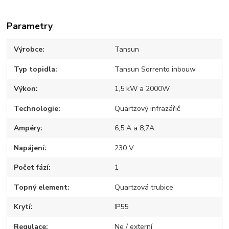
Parametry
Výrobce
Tansun
Typ topidla
Tansun Sorrento inbouw
Výkon
1,5 kW a 2000W
Technologie
Quartzový infrazářič
Ampéry
6,5 A a 8,7A
Napájení
230 V
Počet fází
1
Topný element
Quartzová trubice
Krytí
IP55
Regulace
Ne / externí