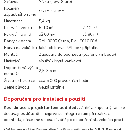
Svítivost
Nízká (Low Glare)
Rozměry
550 x 350 mm
zápustného rámu
Hmotnost
5,4 kg
Pokrytí – venku
5–10 m²
7–12 m²
Pokrytí – uvnitř
až 60 m²
až 80 m²
Barvy skladem
RAL 9005 Černá, RAL 9010 Bílá
Barva na zakázku
Jakákoli barva RAL bez příplatku
Montáž
Zápustná do podhledu (plafond / inbouw)
Umístění
Vnitřní / kryté venkovní
Doporučená výška
2,5–3,5 m
montáže
Životnost trubice
cca 5 000 provozních hodin
Země původu
Velká Británie
Doporučení pro instalaci a použití
Koordinace s projektantem podhledu:
Zářič a zápustný rám se
dodávají
odděleně
– nejprve se integruje rám při realizaci
podhledu, následně se osadí zářič po dokončení stavebních prací.
Výška montáže:
Doporučená výška podhledu je
2,5–3,5 m nad