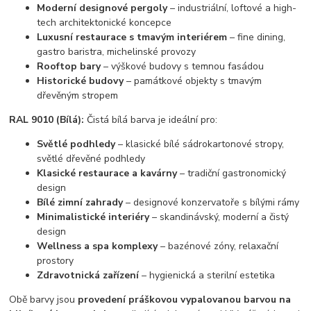
Moderní designové pergoly
– industriální, loftové a high-
tech architektonické koncepce
Luxusní restaurace s tmavým interiérem
– fine dining,
gastro baristra, michelinské provozy
Rooftop bary
– výškové budovy s temnou fasádou
Historické budovy
– památkové objekty s tmavým
dřevěným stropem
RAL 9010 (Bílá):
Čistá bílá barva je ideální pro:
Světlé podhledy
– klasické bílé sádrokartonové stropy,
světlé dřevěné podhledy
Klasické restaurace a kavárny
– tradiční gastronomický
design
Bílé zimní zahrady
– designové konzervatoře s bílými rámy
Minimalistické interiéry
– skandinávský, moderní a čistý
design
Wellness a spa komplexy
– bazénové zóny, relaxační
prostory
Zdravotnická zařízení
– hygienická a sterilní estetika
Obě barvy jsou
provedení práškovou vypalovanou barvou na