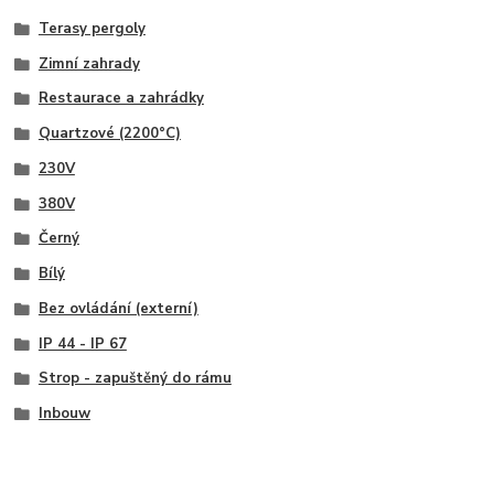
Terasy pergoly
Zimní zahrady
Restaurace a zahrádky
Quartzové (2200°C)
230V
380V
Černý
Bílý
Bez ovládání (externí)
IP 44 - IP 67
Strop - zapuštěný do rámu
Inbouw