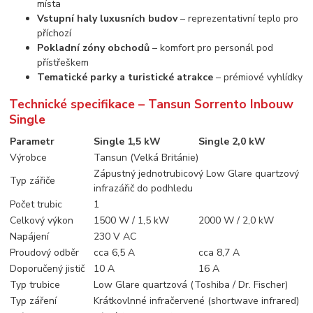
místa
Vstupní haly luxusních budov
– reprezentativní teplo pro
příchozí
Pokladní zóny obchodů
– komfort pro personál pod
přístřeškem
Tematické parky a turistické atrakce
– prémiové vyhlídky
Technické specifikace – Tansun Sorrento Inbouw
Single
Parametr
Single 1,5 kW
Single 2,0 kW
Výrobce
Tansun (Velká Británie)
Zápustný jednotrubicový Low Glare quartzový
Typ zářiče
infrazářič do podhledu
Počet trubic
1
Celkový výkon
1500 W / 1,5 kW
2000 W / 2,0 kW
Napájení
230 V AC
Proudový odběr
cca 6,5 A
cca 8,7 A
Doporučený jistič
10 A
16 A
Typ trubice
Low Glare quartzová (Toshiba / Dr. Fischer)
Typ záření
Krátkovlnné infračervené (shortwave infrared)