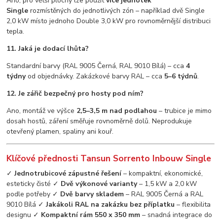
Ano, pro větší plochy lze použít
více jednotek
Single
rozmístěných do jednotlivých zón – například dvě Single
2,0 kW místo jednoho Double 3,0 kW pro rovnoměrnější distribuci
tepla.
11. Jaká je dodací lhůta?
Standardní barvy (RAL 9005 Černá, RAL 9010 Bílá) – cca
4
týdny
od objednávky. Zakázkové barvy RAL – cca
5–6 týdnů
.
12. Je zářič bezpečný pro hosty pod ním?
Ano, montáž ve výšce
2,5–3,5 m nad podlahou
– trubice je mimo
dosah hostů, záření směřuje rovnoměrně dolů. Neprodukuje
otevřený plamen, spaliny ani kouř.
Klíčové přednosti Tansun Sorrento Inbouw Single
✓
Jednotrubicové zápustné řešení
– kompaktní, ekonomické,
esteticky čisté ✓
Dvě výkonové varianty
– 1,5 kW a 2,0 kW
podle potřeby ✓
Dvě barvy skladem
– RAL 9005 Černá a RAL
9010 Bílá ✓
Jakákoli RAL na zakázku bez příplatku
– flexibilita
designu ✓
Kompaktní rám 550 x 350 mm
– snadná integrace do