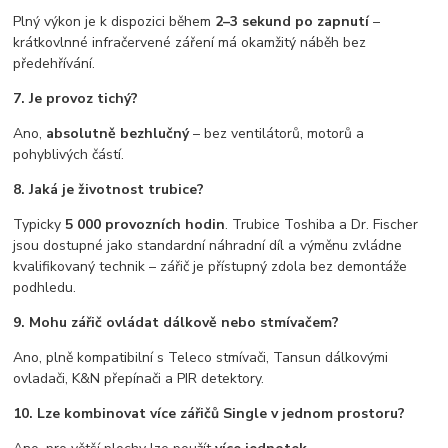
Plný výkon je k dispozici během
2–3 sekund po zapnutí
–
krátkovlnné infračervené záření má okamžitý náběh bez
předehřívání.
7. Je provoz tichý?
Ano,
absolutně bezhlučný
– bez ventilátorů, motorů a
pohyblivých částí.
8. Jaká je životnost trubice?
Typicky
5 000 provozních hodin
. Trubice Toshiba a Dr. Fischer
jsou dostupné jako standardní náhradní díl a výměnu zvládne
kvalifikovaný technik – zářič je přístupný zdola bez demontáže
podhledu.
9. Mohu zářič ovládat dálkově nebo stmívačem?
Ano, plně kompatibilní s Teleco stmívači, Tansun dálkovými
ovladači, K&N přepínači a PIR detektory.
10. Lze kombinovat více zářičů Single v jednom prostoru?