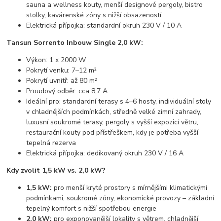
sauna a wellness kouty, menší designové pergoly, bistro
stolky, kavárenské zóny s nižší obsazeností
Elektrická přípojka: standardní okruh 230 V / 10 A
Tansun Sorrento Inbouw Single 2,0 kW:
Výkon: 1 x 2000 W
Pokrytí venku: 7–12 m²
Pokrytí uvnitř: až 80 m²
Proudový odběr: cca 8,7 A
Ideální pro: standardní terasy s 4–6 hosty, individuální stoly
v chladnějších podmínkách, středně velké zimní zahrady,
luxusní soukromé terasy, pergoly s vyšší expozicí větru,
restaurační kouty pod přístřeškem, kdy je potřeba vyšší
tepelná rezerva
Elektrická přípojka: dedikovaný okruh 230 V / 16 A
Kdy zvolit 1,5 kW vs. 2,0 kW?
1,5 kW:
pro menší kryté prostory s mírnějšími klimatickými
podmínkami, soukromé zóny, ekonomické provozy – základní
tepelný komfort s nižší spotřebou energie
2,0 kW:
pro exponovanější lokality s větrem, chladnější