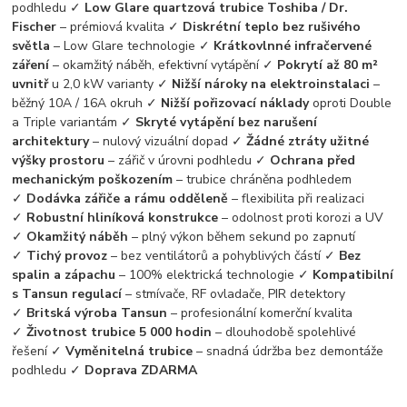
podhledu ✓
Low Glare quartzová trubice Toshiba / Dr.
Fischer
– prémiová kvalita ✓
Diskrétní teplo bez rušivého
světla
– Low Glare technologie ✓
Krátkovlnné infračervené
záření
– okamžitý náběh, efektivní vytápění ✓
Pokrytí až 80 m²
uvnitř
u 2,0 kW varianty ✓
Nižší nároky na elektroinstalaci
–
běžný 10A / 16A okruh ✓
Nižší pořizovací náklady
oproti Double
a Triple variantám ✓
Skryté vytápění bez narušení
architektury
– nulový vizuální dopad ✓
Žádné ztráty užitné
výšky prostoru
– zářič v úrovni podhledu ✓
Ochrana před
mechanickým poškozením
– trubice chráněna podhledem
✓
Dodávka zářiče a rámu odděleně
– flexibilita při realizaci
✓
Robustní hliníková konstrukce
– odolnost proti korozi a UV
✓
Okamžitý náběh
– plný výkon během sekund po zapnutí
✓
Tichý provoz
– bez ventilátorů a pohyblivých částí ✓
Bez
spalin a zápachu
– 100% elektrická technologie ✓
Kompatibilní
s Tansun regulací
– stmívače, RF ovladače, PIR detektory
✓
Britská výroba Tansun
– profesionální komerční kvalita
✓
Životnost trubice 5 000 hodin
– dlouhodobě spolehlivé
řešení ✓
Vyměnitelná trubice
– snadná údržba bez demontáže
podhledu ✓
Doprava ZDARMA