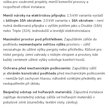
volba pro soukromé projekty, menší komerční provozy a
rozpočtově citlivé instalace.
Menší nároky na elektrickou přípojku:
1,5 kW varianta vystačí
s
běžným 10A okruhem
, 2,0 kW varianta s
16A okruhem
– není
nutná dedikovaná přípojka s vyšším jističem jako u Double (16A)
nebo Triple (32A). Jednodušší a levnější elektroinstalace.
Maximální prostor pod přístřeškem:
Zapuštěním zářiče do
podhledu
nezmenšujete světlou výšku
prostoru – zářič
nezasahuje do užitné výšky pergoly nebo přístřešku. Klíčové pro
nízké pergoly, zimní zahrady s nízkým stropem a prostory, kde
každý centimetr užitné výšky ovlivňuje komfort hostů.
Ochrana před mechanickým poškozením:
Zapuštěný zářič
je
chráněn konstrukcí podhledu
před mechanickým poškozením
– nemůže být zachycen hlavou, náhodně vzniklými předměty ani
nedopatřením při úklidu.
Bezpečný odstup od hořlavých materiálů:
Zápustná instalace
zajišťuje dostatečný odstup zářiče od hořlavých materiálů v
pobytové zóně (slunečníky, textilní stoly, závěsy).