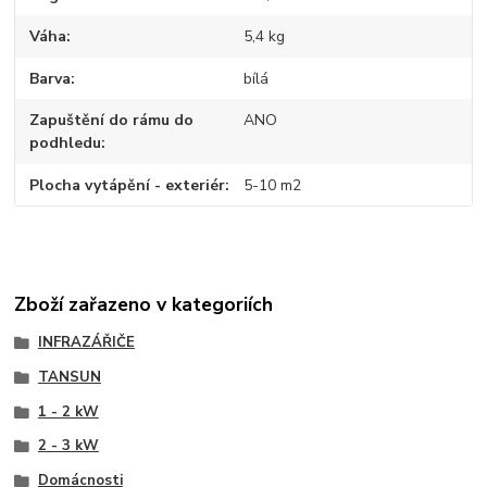
Váha
5,4 kg
Barva
bílá
Zapuštění do rámu do
ANO
podhledu
Plocha vytápění - exteriér
5-10 m2
Zboží zařazeno v kategoriích
INFRAZÁŘIČE
TANSUN
1 - 2 kW
2 - 3 kW
Domácnosti