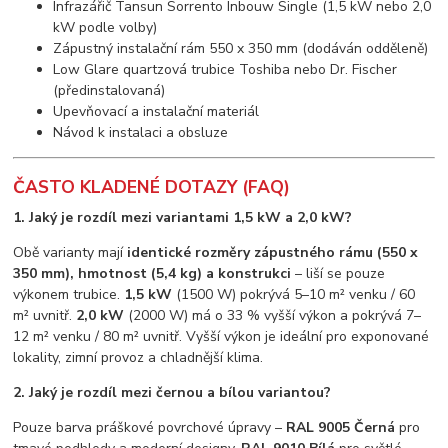
Infrazářič Tansun Sorrento Inbouw Single (1,5 kW nebo 2,0
kW podle volby)
Zápustný instalační rám 550 x 350 mm (dodáván odděleně)
Low Glare quartzová trubice Toshiba nebo Dr. Fischer
(předinstalovaná)
Upevňovací a instalační materiál
Návod k instalaci a obsluze
ČASTO KLADENÉ DOTAZY (FAQ)
1. Jaký je rozdíl mezi variantami 1,5 kW a 2,0 kW?
Obě varianty mají
identické rozměry zápustného rámu (550 x
350 mm), hmotnost (5,4 kg) a konstrukci
– liší se pouze
výkonem trubice.
1,5 kW
(1500 W) pokrývá 5–10 m² venku / 60
m² uvnitř.
2,0 kW
(2000 W) má o 33 % vyšší výkon a pokrývá 7–
12 m² venku / 80 m² uvnitř. Vyšší výkon je ideální pro exponované
lokality, zimní provoz a chladnější klima.
2. Jaký je rozdíl mezi černou a bílou variantou?
Pouze barva práškové povrchové úpravy –
RAL 9005 Černá
pro