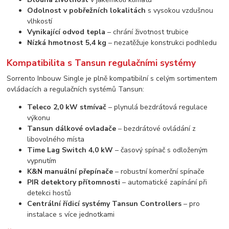
Odolnost v pobřežních lokalitách
s vysokou vzdušnou
vlhkostí
Vynikající odvod tepla
– chrání životnost trubice
Nízká hmotnost 5,4 kg
– nezatěžuje konstrukci podhledu
Kompatibilita s Tansun regulačními systémy
Sorrento Inbouw Single je plně kompatibilní s celým sortimentem
ovládacích a regulačních systémů Tansun:
Teleco 2,0 kW stmívač
– plynulá bezdrátová regulace
výkonu
Tansun dálkové ovladače
– bezdrátové ovládání z
libovolného místa
Time Lag Switch 4,0 kW
– časový spínač s odloženým
vypnutím
K&N manuální přepínače
– robustní komerční spínače
PIR detektory přítomnosti
– automatické zapínání při
detekci hostů
Centrální řídicí systémy Tansun Controllers
– pro
instalace s více jednotkami