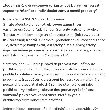
„Jeden zářič, dvě výkonové varianty, dvě barvy – univerzální
zápustné řešení pro individuální zóny a menší prostory"
Infrazářič TANSUN Sorrento Inbouw
Single
představuje
jednotrubicovou zápustnou
variantu
osvědčené řady Tansun Sorrento britského výrobce
Tansun. Model kombinuje unikátní zápustnou (
inbouw
/
built-
in
/
recessed
) montáž s klasickou jednolampovou koncepcí zářiče
– výsledkem je
kompaktní, esteticky čisté a energeticky
úsporné řešení pro menší a středně velké prostory
, kde není
nutný dvoulampový nebo třílampový zářič.
Sorrento Inbouw Single je navržen pro
vestavbu přímo do
podhledu
pergoly, přístřešku, stropní konstrukce zimní zahrady,
podhledu hotelové terasy nebo designové restaurační zóny. Zářič
je po montáži
zapuštěn do stropní konstrukce
a viditelný je
pouze jeho
elegantní plochý rám ve stejné úrovni jako
podhled
– výsledkem je
skryté designové vytápění bez
viditelné povrchové konstrukce
, které splyne s
architektonickým konceptem prostoru.
Jednotrubicová koncepce Single přináší oproti vícetrubicovým