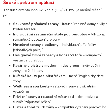
Široké spektrum aplikací
Tansun Sorrento Inbouw Single (1,5 / 2,0 kW) je ideální řešení
pro:
Soukromé prémiové terasy
– luxusní rodinné domy a vily s
krytou terasou
Individuální restaurační stoly pod pergolou
– VIP zóny,
romantické posezení pro páry
Hotelové terasy a balkony
– individuální přístřešky
jednotlivých pokojů
Designové zimní zahrady a konzervatoře
– kompaktní
vestavba do stropu
Kavárny a bistra s moderním designem
– individuální
zóny pro 2–4 hosty
Kuřácké kouty pod přístřeškem
– menší hygienicky čisté
zóny
Wellness a spa kouty
– relaxační zóny s diskrétním
vytápěním
Privátní sauny a relaxační místnosti
– dekorativní a
funkční zápustné řešení
Bistra a food truck zóny
– kompaktní vytápění pracovního