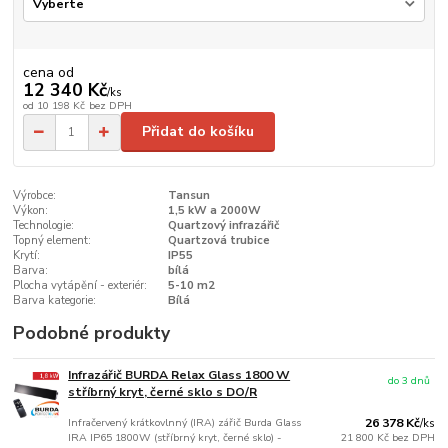
cena od
12 340 Kč
/
ks
od
10 198 Kč
bez DPH
Přidat do košíku
Výrobce:
Tansun
Výkon:
1,5 kW a 2000W
Technologie:
Quartzový infrazářič
Topný element:
Quartzová trubice
Krytí:
IP55
Barva:
bílá
Plocha vytápění - exteriér:
5-10 m2
Barva kategorie:
Bílá
Podobné produkty
Infrazářič BURDA Relax Glass 1800 W
do 3 dnů
stříbrný kryt, černé sklo s DO/R
Infračervený krátkovlnný (IRA) zářič Burda Glass
26 378 Kč
/
ks
IRA IP65 1800W (stříbrný kryt, černé sklo) -
21 800 Kč
bez DPH