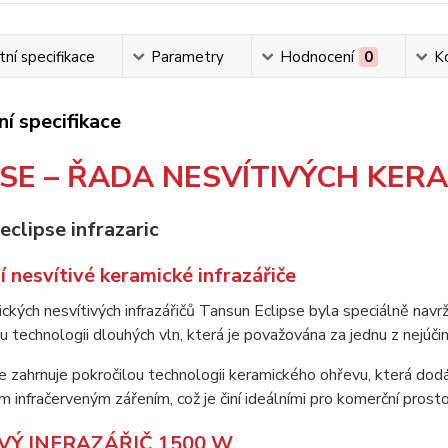
ní specifikace
Parametry
Hodnocení
0
K
í specifikace
PSE – ŘADA NESVÍTIVÝCH KER
 nesvítivé keramické infrazářiče
ckých nesvítivých infrazářičů Tansun Eclipse byla speciálně nav
u technologii dlouhých vln, která je považována za jednu z nejúči
e zahrnuje pokročilou technologii keramického ohřevu, která dod
 infračerveným zářením, což je činí ideálními pro komerční prosto
VÝ INFRAZÁŘIČ 1500 W