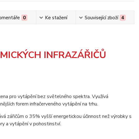
omentáře
0
Ke stažení
Související zboží
4
AMICKÝCH INFRAZÁŘIČŮ
ržena pro vytápění bez světelného spektra. Využívá
nnějších forem infračerveného vytápění na trhu.
ává zářičům o 35% vyšší energetickou účinnost než výrobky s
ry a vytápění v pohostinství.