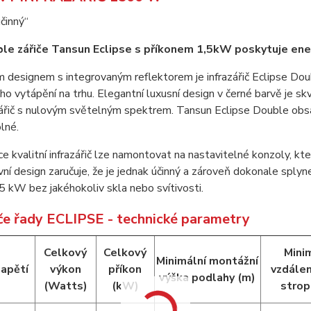
činný“
le zářiče Tansun Eclipse s příkonem 1,5kW poskytuje ene
 designem s integrovaným reflektorem je infrazářič Eclipse Doub
ho vytápění na trhu. Elegantní luxusní design v černé barvě je sk
ářič s nulovým světelným spektrem. Tansun Eclipse Double obsah
lné.
e kvalitní infrazářič lze namontovat na nastavitelné konzoly, kt
vní design zaručuje, že je jednak účinný a zároveň dokonale splyne
5 kW bez jakéhokoliv skla nebo svítivosti.
iče řady ECLIPSE - technické parametry
Celkový
Celkový
Mini
Minimální montážní
apětí
výkon
příkon
vzdále
výška podlahy (m)
(Watts)
(kW)
strop