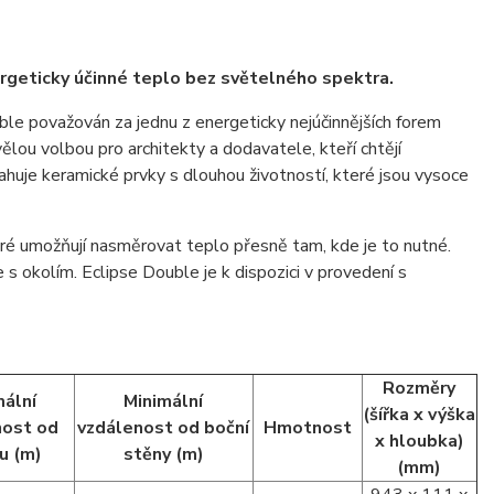
rgeticky účinné teplo bez světelného spektra.
le považován za jednu z energeticky nejúčinnějších forem
vělou volbou pro architekty a dodavatele, kteří chtějí
uje keramické prvky s dlouhou životností, které jsou vysoce
eré umožňují nasměrovat teplo přesně tam, kde je to nutné.
 s okolím. Eclipse Double je k dispozici v provedení s
Rozměry
mální
Minimální
(šířka x výška
nost od
vzdálenost od boční
Hmotnost
x hloubka)
u (m)
stěny (m)
(mm)