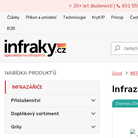
⭐ 20+ let zkušeností | 📞 601 55
Články
Příkon a umístění
Technologie
Krytí IP
Princip
Čast
B2B
NABÍDKA PRODUKTŮ
Úvod
INF
Infra
INFRAZÁŘIČE
Příslušenství
Doprava Z
Doplňkový sortiment
Grily