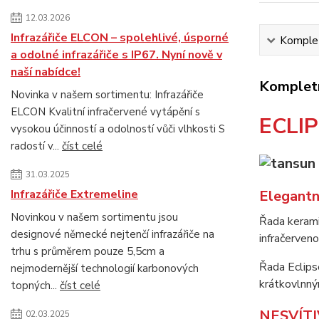
12.03.2026
Infrazářiče ELCON – spolehlivé, úsporné
Komplet
a odolné infrazářiče s IP67. Nyní nově v
naší nabídce!
Kompletn
Novinka v našem sortimentu: Infrazářiče
ELCON Kvalitní infračervené vytápění s
ECLI
vysokou účinností a odolností vůči vlhkosti S
radostí v...
číst celé
31.03.2025
Infrazářiče Extremeline
Elegantní
Novinkou v našem sortimentu jsou
Řada kerami
designové německé nejtenčí infrazářiče na
infračerveno
trhu s průměrem pouze 5,5cm a
Řada Eclips
nejmodernější technologií karbonových
krátkovlnným
topných...
číst celé
NESVÍTI
02.03.2025