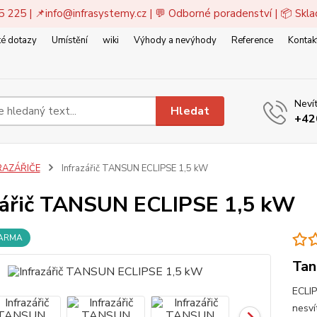
5 225 | 📌
info@infrasystemy.cz
| 💬 Odborné poradenství | 📦 Skl
é dotazy
Umístění
wiki
Výhody a nevýhody
Reference
Kontak
Nevít
Hledat
+42
RAZÁŘIČE
Infrazářič TANSUN ECLIPSE 1,5 kW
zářič TANSUN ECLIPSE 1,5 kW
DARMA
Tan
ECLI
nesví