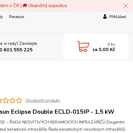
adem v ČR | 🚚 Okamžitá expedice
ty
Recenze
Přihlášení
e si rady? Zavolejte.
0
ks
za
0,00 Kč
0 601 555 225
Ohodnotit produkt
sun Eclipse Double ECLD-015IP - 1,5 kW
PSE – ŘADA NESVÍTIVÝCH KERAMICKÝCH INFRAZÁŘIČŮ Elegantní
tivé keramické infrazářiče Řada keramických nesvítivých infrazářičů