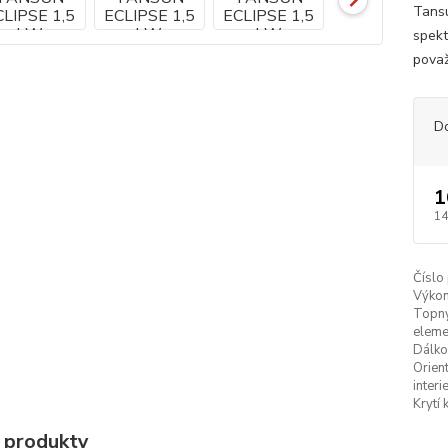
Tansu
spekt
považ
D
1
14
Číslo
Výkon
Topn
eleme
Dálko
Orien
interie
Krytí 
 produkty