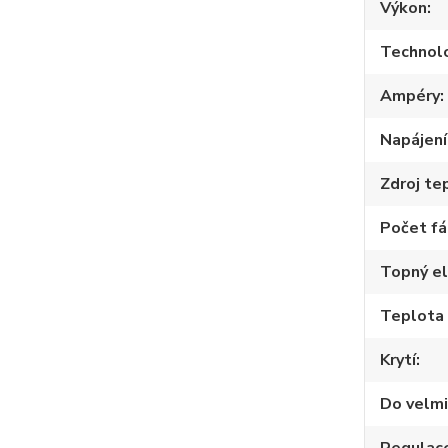
Výkon
Technol
Ampéry
Napájení
Zdroj te
Počet fá
Topný e
Teplota
Krytí
Do velmi