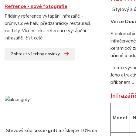
Refrence - nové fotografie
„Stylový a ú
Přidány reference vytápění infrazářiči -
Verze Doub
průmyslové haly, předzahrádky restaurací,
kostely. Více v sekci reference vytápění
S dokonalým
infrazářiči.
číst celé
infračervené
keramický z
Zobrazit všechny novinky
účinné a odo
Tento vysoc
Jeho atrakti
příkonem 1,
Infrazář
Model
N
Slevový kód:
akce-grill
a získejte 10% na