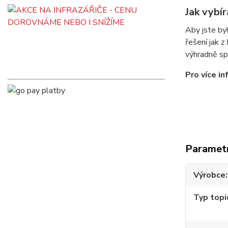
Jak vybír
Aby jste byl
řešení jak z
výhradně sp
Pro více i
Paramet
Výrobce
Typ topi