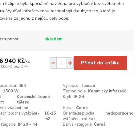
n Eclipse byla speciálně navržena pro vytápění bez světelného
ra. Využívá infračervenou technologii dlouhých vln, která je
ována za jednu z nejúč...
celý popis
ostupnost
skladem
6 940 Kč
/
ks
Přidat do košíku
 000 Kč
bez DPH
 produktu:
454
Výrobce:
Tansun
:
1500 W
Technologie:
Keramický infrazářič
ý
Keramické topné
Krytí:
IP X4
nt:
těleso
vé ovládání:
ne
Barva:
Černá
tační plocha vytápění -
10-15
Orientační plocha
nedoporučeno
r:
m2
vytápění - exterier:
kategorie:
IP 20 - 44
Barva kategorie:
Černá