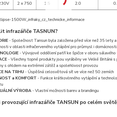
230V
2 x 750
1.5
2.0
0
lit infrazářiče TASNUN?
ORIE
- Společnost Tansun byla založena před více než 35 lety 
osti v oblasti infračerveného vytápění pro průmysl i domácnosti
NOLOGIE
- Vývojové oddělení patří ke špičce v oboru sálavého
ACE
- Všechny topné produkty jsou vyráběny ve Velké Británii s
ny s ohldem na extrémní zátěž a spolehlivost provozu
CE NA TRHU
- Úspěšná celosvětová síť ve více než 50 zemích
NOST a KOMFORT
- Funkce krátkovlnného vytápění a technolo
zu
VUÁLNÍ VÝROBA
- Vlastní možnosti barev a brandingu
i provozující infrazářiče TANSUN po celém světě