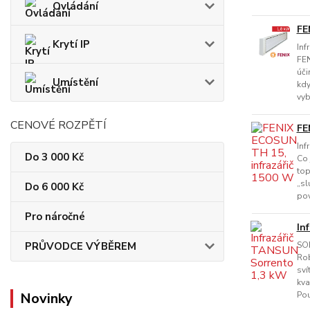
Ovládání
FE
Krytí IP
Inf
FEN
úči
Umístění
kdy
vyb
CENOVÉ ROZPĚTÍ
FE
Inf
Do 3 000 Kč
Co 
top
„sl
Do 6 000 Kč
pov
Pro náročné
In
PRŮVODCE VÝBĚREM
SO
Rob
sví
kva
Novinky
Pou