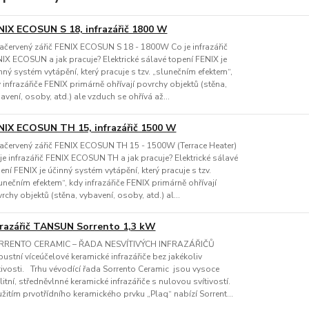
NIX ECOSUN S 18, infrazářič 1800 W
račervený zářič FENIX ECOSUN S 18 - 1800W Co je infrazářič
IX ECOSUN a jak pracuje? Elektrické sálavé topení FENIX je
nný systém vytápění, který pracuje s tzv. „slunečním efektem“,
 infrazářiče FENIX primárně ohřívají povrchy objektů (stěna,
avení, osoby, atd.) ale vzduch se ohřívá až...
NIX ECOSUN TH 15, infrazářič 1500 W
račervený zářič FENIX ECOSUN TH 15 - 1500W (Terrace Heater)
je infrazářič FENIX ECOSUN TH a jak pracuje? Elektrické sálavé
ení FENIX je účinný systém vytápění, který pracuje s tzv.
unečním efektem“, kdy infrazářiče FENIX primárně ohřívají
rchy objektů (stěna, vybavení, osoby, atd.) al...
frazářič TANSUN Sorrento 1,3 kW
RRENTO CERAMIC – ŘADA NESVÍTIVÝCH INFRAZÁŘIČŮ
ustní víceúčelové keramické infrazářiče bez jakékoliv
tivosti. Trhu vévodící řada Sorrento Ceramic jsou vysoce
litní, středněvlnné keramické infrazářiče s nulovou svítivostí.
žitím prvotřídního keramického prvku „Plaq“ nabízí Sorrent...