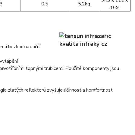
943 x 111 x
.3
0.5
5.2kg
169
a má bezkonkurenční
.
 vytápění
 prvotřídními topnými trubicemi. Použité komponenty jsou
gie zlatých reflektorů zvyšuje účinnost a komfortnost