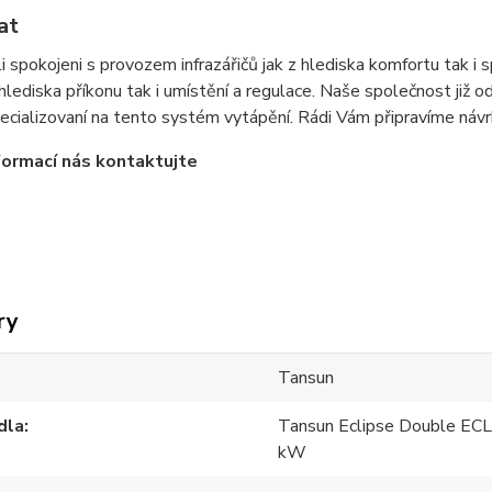
at
i spokojeni s provozem infrazářičů jak z hlediska komfortu tak i s
 hlediska příkonu tak i umístění a regulace. Naše společnost již 
ecializovaní na tento systém vytápění. Rádi Vám připravíme návrh
nformací nás kontaktujte
ry
Tansun
dla
Tansun Eclipse Double ECL
kW