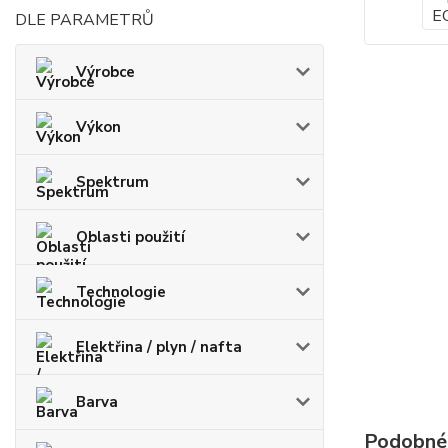
DLE PARAMETRŮ
Výrobce
Výkon
Spektrum
Oblasti použití
Technologie
Elektřina / plyn / nafta
Barva
Podobné