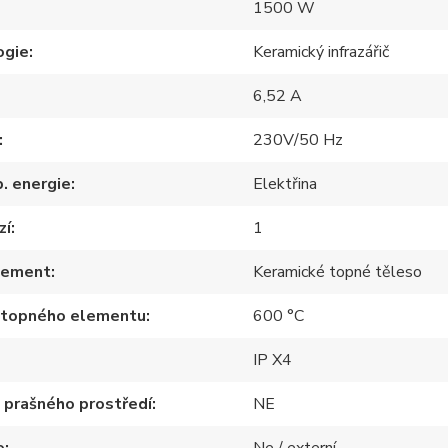
1500 W
ogie
Keramický infrazářič
6,52 A
230V/50 Hz
p. energie
Elektřina
zí
1
lement
Keramické topné těleso
 topného elementu
600 °C
IP X4
 prašného prostředí
NE