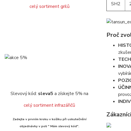
SH2
celý sortiment grilů
Proč zvo
HIST
zkušen
TECH
INOV
vybírá
POZI
ÚČIN
Slevový kód:
sleva5
a získejte 5% na
provo
INDI
celý sortiment infrazářičů
Zákazníc
Zadejte v prvním kroku v košíku při uskutečnění
objednávky v poli " Mám slevový kód".