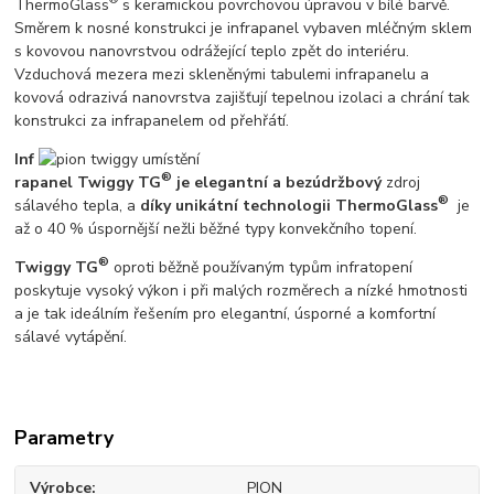
ThermoGlass
s keramickou povrchovou úpravou v bílé barvě.
Směrem k nosné konstrukci je infrapanel vybaven mléčným sklem
s kovovou nanovrstvou odrážející teplo zpět do interiéru.
Vzduchová mezera mezi skleněnými tabulemi infrapanelu a
kovová odrazivá nanovrstva zajišťují tepelnou izolaci a chrání tak
konstrukci za infrapanelem od přehřátí.
Inf
®
rapanel Twiggy TG
je elegantní a bezúdržbový
zdroj
®
sálavého tepla, a
díky unikátní technologii ThermoGlass
je
až o 40 % úspornější nežli běžné typy konvekčního topení.
®
Twiggy TG
oproti běžně používaným typům infratopení
poskytuje vysoký výkon i při malých rozměrech a nízké hmotnosti
a je tak ideálním řešením pro elegantní, úsporné a komfortní
sálavé vytápění.
Parametry
Výrobce
PION