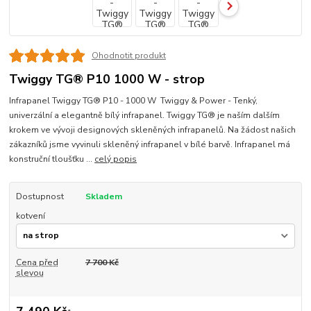
Ohodnotit produkt
Twiggy TG® P10 1000 W - strop
Infrapanel Twiggy TG® P10 - 1000 W Twiggy & Power - Tenký,
univerzální a elegantně bílý infrapanel. Twiggy TG® je naším dalším
krokem ve vývoji designových skleněných infrapanelů. Na žádost našich
zákazníků jsme vyvinuli skleněný infrapanel v bílé barvě. Infrapanel má
konstruční tloušťku ...
celý popis
Dostupnost
Skladem
kotvení
Cena před
7 700 Kč
slevou