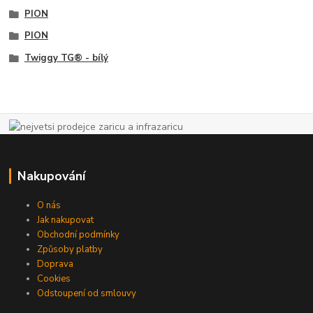
PION
PION
Twiggy TG® - bílý
Nakupování
O nás
Jak nakupovat
Obchodní podmínky
Způsoby platby
Doprava
Cookies
Odstoupení od smlouvy