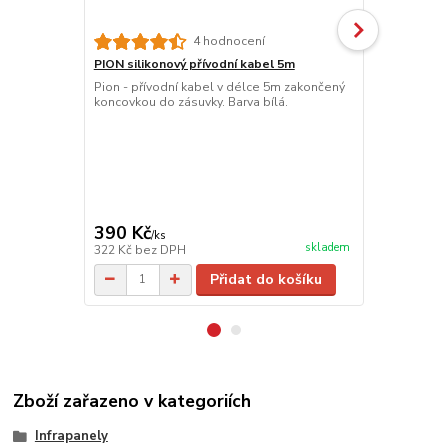
4 hodnocení
PION silikonový přívodní kabel 5m
Bezdrátový 
BPT710)
Pion - přívodní kabel v délce 5m zakončený
koncovkou do zásuvky. Barva bílá.
Vlastnosti v
schopný ovlá
(přijímačů). 
zabraňuje pr
v zástavbě j
přijímače. Ko
BT002, BT003
programů s 6-
390 Kč
845 Kč
/
ks
/
ks
skladem
322 Kč
bez DPH
698 Kč
bez 
Přidat do košíku
Zboží zařazeno v kategoriích
Infrapanely