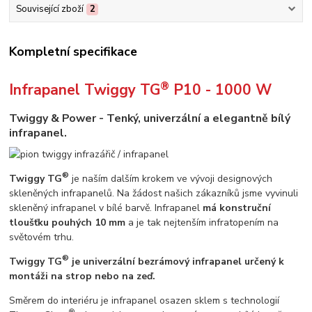
Související zboží
2
Kompletní specifikace
®
Infrapanel
Twiggy TG
P10 -
1000 W
Twiggy & Power - Tenký, univerzální a elegantně bílý
infrapanel.
®
Twiggy TG
je naším dalším krokem ve vývoji designových
skleněných infrapanelů. Na žádost našich zákazníků jsme vyvinuli
skleněný infrapanel v bílé barvě. Infrapanel
má konstruční
tloušťku pouhých 10 mm
a je tak nejtenším infratopením na
světovém trhu.
®
Twiggy TG
je univerzální bezrámový infrapanel určený k
montáži na strop nebo na zeď.
Směrem do interiéru je infrapanel osazen sklem s technologií
®