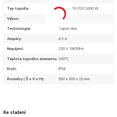
Typ topidla
Twiggy TG P10 1000 W
Výkon
1000W
Technologie
Topné sklo
Ampéry
4,3 A
Napájení
230 V 1N/50Hz
Teplota topného elementu
250°C
Krytí
IP54
Rozměry ( Š x V x H)
930 x 305 x 10 mm
Ke stažení