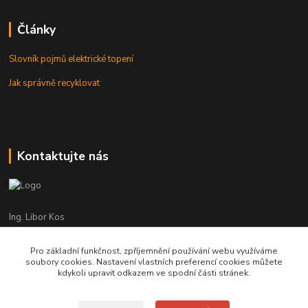
Články
Slovník pojmů elektrické topení
Jak správně recyklovat
Kontaktujte nás
Ing. Libor Kos
+420 601 555 225
(Po-Pá: 8-17:00 hod.)
Pro základní funkčnost, zpříjemnění používání webu využíváme
soubory cookies. Nastavení vlastních preferencí cookies můžete
info@infrasystemy.cz
kdykoli upravit odkazem ve spodní části stránek.