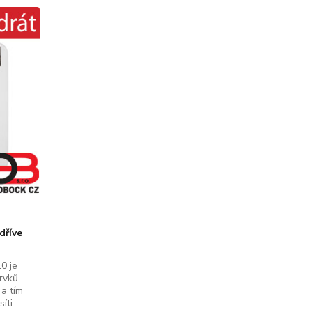
dříve
0 je
rvků
 a tím
íti.