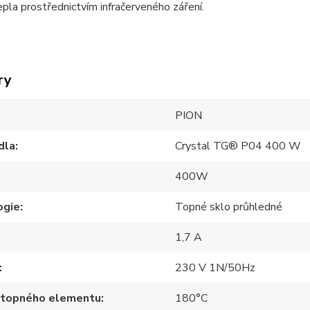
pla prostřednictvím infračerveného záření.
ry
PION
dla
Crystal TG® P04 400 W
400W
ogie
Topné sklo průhledné
1,7 A
230 V 1N/50Hz
 topného elementu
180°C