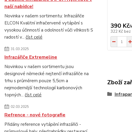
naší nabídce!
Novinka v našem sortimentu: Infrazářiče
ELCON Kvalitní infračervené vytápění s
390 Kč
/
vysokou účinností a odolností vůči vlhkosti S
322 Kč
bez
radostí v...
číst celé
31.03.2025
Infrazářiče Extremeline
Novinkou v našem sortimentu jsou
designové německé nejtenčí infrazářiče na
trhu s průměrem pouze 5,5cm a
Zboží za
nejmodernější technologií karbonových
Infrapa
topných...
číst celé
02.03.2025
Refrence - nové fotografie
Přidány reference vytápění infrazářiči -
průmyslové haly, předzahrádky restaurací,