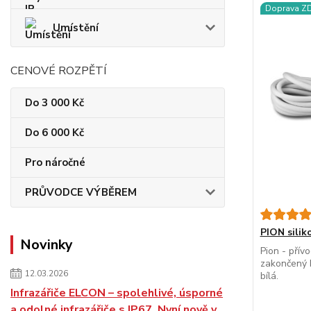
Doprava 
Umístění
CENOVÉ ROZPĚTÍ
Do 3 000 Kč
Do 6 000 Kč
Pro náročné
PRŮVODCE VÝBĚREM
PION silik
Novinky
Pion - přív
zakončený 
12.03.2026
bílá.
Infrazářiče ELCON – spolehlivé, úsporné
a odolné infrazářiče s IP67. Nyní nově v