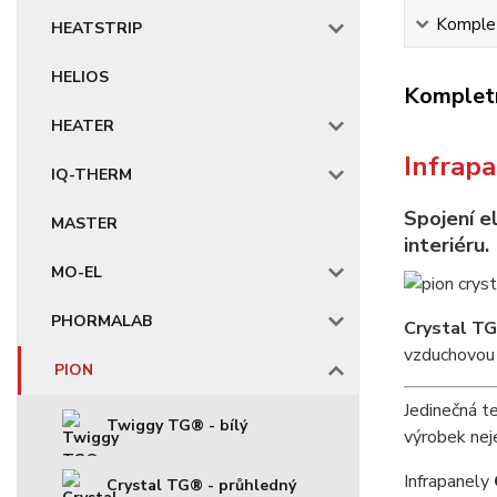
Komplet
HEATSTRIP
HELIOS
Kompletn
HEATER
Infrap
IQ-THERM
Spojení e
MASTER
interiéru.
MO-EL
PHORMALAB
Crystal TG
vzduchovou 
PION
Jedinečná te
Twiggy TG® - bílý
výrobek nej
Infrapanely
Crystal TG® - průhledný