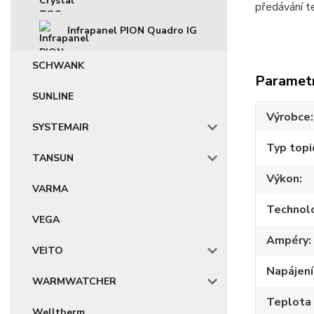
předávání te
Infrapanel PION Quadro IG
SCHWANK
Paramet
SUNLINE
Výrobce
SYSTEMAIR
Typ topi
TANSUN
Výkon
VARMA
Technol
VEGA
Ampéry
VEITO
Napájení
WARMWATCHER
Teplota
Welltherm