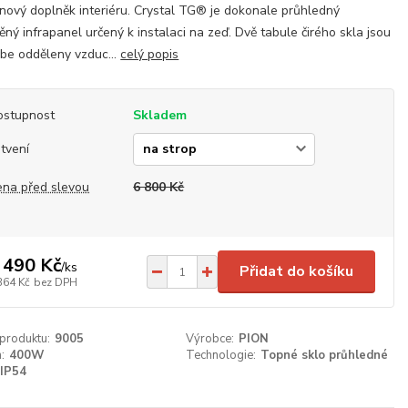
nový doplněk interiéru. Crystal TG® je dokonale průhledný
ěný infrapanel určený k instalaci na zeď. Dvě tabule čirého skla jsou
be odděleny vzduc...
celý popis
ostupnost
Skladem
tvení
ena před slevou
6 800 Kč
 490 Kč
/
ks
Přidat do košíku
364 Kč
bez DPH
 produktu:
9005
Výrobce:
PION
:
400W
Technologie:
Topné sklo průhledné
IP54