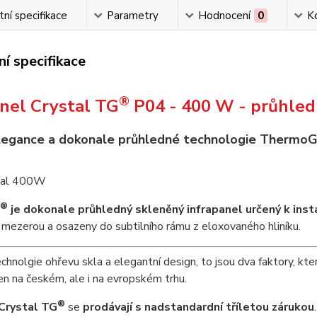
ní specifikace
Parametry
Hodnocení
0
K
í specifikace
®
anel
Crystal TG
P04 -
400 W
- průhled
legance a dokonale průhledné technologie ThermoG
®
je dokonale průhledný skleněný infrapanel určený k insta
mezerou a osazeny do subtilního rámu z eloxovaného hliníku.
chnolgie ohřevu skla a elegantní design, to jsou dva faktory, kte
en na českém, ale i na evropském trhu.
®
Crystal TG
se
prodávají s nadstandardní tříletou zárukou