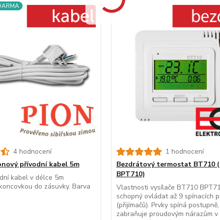
ZDARMA
4 hodnocení
1 hodnocení
onový přívodní kabel 5m
Bezdrátový termostat BT710 (
BPT710)
odní kabel v délce 5m
koncovkou do zásuvky. Barva
Vlastnosti vysílače BT710 BPT71
schopný ovládat až 9 spínacích p
(přijímačů). Prvky spíná postupně,
zabraňuje proudovým nárazům v s