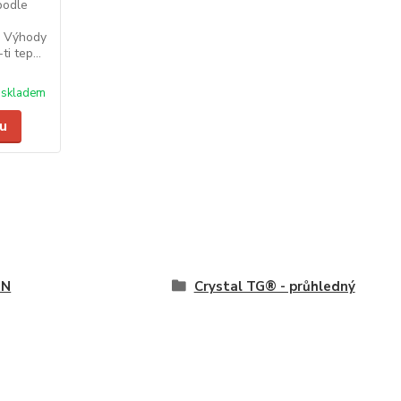
podle
. Výhody
i tep...
skladem
u
ON
Crystal TG® - průhledný