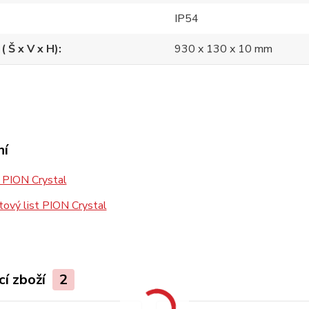
IP54
( Š x V x H)
930 x 130 x 10 mm
ní
PION Crystal
ový list PION Crystal
cí zboží
2