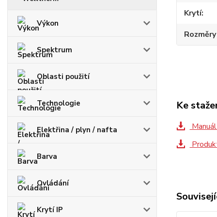
Krytí
Výkon
Rozměry 
Spektrum
Oblasti použití
Technologie
Ke staže
Manuál 
Elektřina / plyn / nafta
Produkt
Barva
Ovládání
Souvisejí
Krytí IP