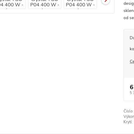
desig
sklen
od se
D
ko
C
6
5 
Číslo
Výkon
Krytí: