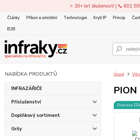
⭐ 20+ let zkušeností | 📞 601 55
Články
Příkon a umístění
Technologie
Krytí IP
Princip
Čast
B2B
NABÍDKA PRODUKTŮ
Úvod
Výr
PION 
INFRAZÁŘIČE
Příslušenství
Doprava Z
Doplňkový sortiment
Grily