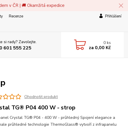
adem v ČR | 🚚 Okamžitá expedice
ty
Recenze
Přihlášení
e si rady? Zavolejte.
0
ks
za
0,00 Kč
0 601 555 225
op
Ohodnotit produkt
stal TG® P04 400 W - strop
panel Crystal TG® P04 - 400 W - průhledný Spojení elegance a
ale průhledné technologie ThermoGlass® vytvoří z infrapanelu