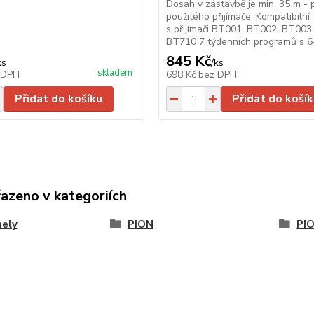
Dosah v zástavbě je min. 35 m - 
použitého přijímače. Kompatibilní
s přijímači BT001, BT002, BT003
BT710 7 týdenních programů s 6-t
845 Kč
ks
/
ks
skladem
 DPH
698 Kč
bez DPH
Přidat do košíku
Přidat do košík
řazeno v kategoriích
nely
PION
PI