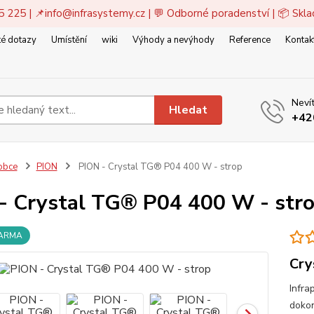
5 225 | 📌
info@infrasystemy.cz
| 💬 Odborné poradenství | 📦 Skl
é dotazy
Umístění
wiki
Výhody a nevýhody
Reference
Kontak
Nevít
Hledat
+42
obce
PION
PION - Crystal TG® P04 400 W - strop
- Crystal TG® P04 400 W - str
DARMA
Cry
Infra
dokon