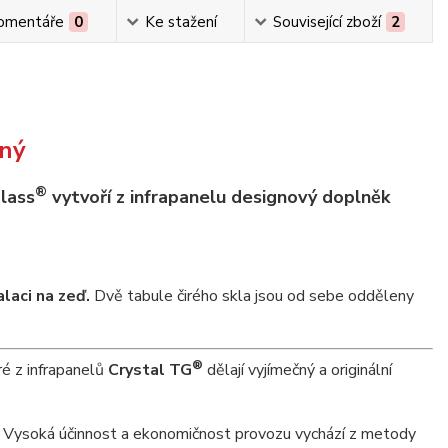
omentáře
0
Ke stažení
Související zboží
2
ný
®
lass
vytvoří z infrapanelu designový doplněk
laci na zeď.
Dvě tabule čirého skla jsou od sebe odděleny
®
ré z infrapanelů
Crystal TG
dělají vyjímečný a originální
. Vysoká účinnost a ekonomičnost provozu vychází z metody