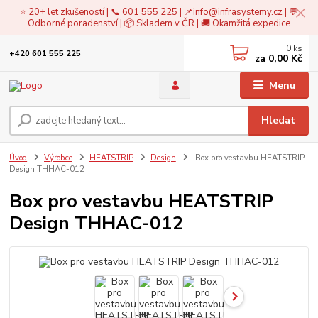
⭐ 20+ let zkušeností | 📞 601 555 225 | 📌
info@infrasystemy.cz
| 💬
Odborné poradenství | 📦 Skladem v ČR | 🚚 Okamžitá expedice
0
ks
+420 601 555 225
za
0,00 Kč
Menu
Hledat
Úvod
Výrobce
HEATSTRIP
Design
Box pro vestavbu HEATSTRIP
Design THHAC-012
Box pro vestavbu HEATSTRIP
Design THHAC-012