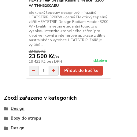
HEATSTRIP Design Radiant Heater 3200
W THH3200AEU
Elektrický tepelný designový infrazářič
HEATSTRIP 3200W - černý Elektrický tepelný
zářič HEATSTRIP Design Radiant Heater 3200
W - kvalitní a velmi elegantní topidlo s
vysokou intenzitou tepelného záření pro
kryté venkovní a interiérové aplikace z dílny
australského výrobce HEATSTRIP. Zářič je
vyrábě...
23 925 Kč
23 500 Kč
/
ks
skladem
19 421 Kč
bez DPH
Přidat do košíku
Zboží zařazeno v kategoriích
Design
Boxy do stropu
Design