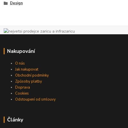
Design
Nakupování
O nás
Jak nakupovat
Obchodní podmínky
Způsoby platby
Doprava
Cookies
Odstoupení od smlouvy
Články