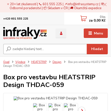
⭐ 20+ let zkušeností | 📞 601 555 225 | 📌
info@infrasystemy.cz
| 💬
Odborné poradenství | 📦 Skladem v ČR | 🚚 Okamžitá expedice
0
ks
+420 601 555 225
za
0,00 Kč
Menu
Hledat
Úvod
Výrobce
HEATSTRIP
Design
Box pro vestavbu HEATSTRIP
Design THDAC-059
Box pro vestavbu HEATSTRIP
Design THDAC-059