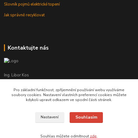
Slovník pojmů elektrické topení
Jak správně recyklovat
Kontaktujte nás
Ing. Libor Kos
+420 601 555 225
(Po-Pá: 8-17:00 hod.)
Pro základní funkčnost, zpříjemnění používání webu využíváme
soubory cookies. Nastavení vlastních preferencí cookies můžete
info@infrasystemy.cz
kdykoli upravit odkazem ve spodní části stránek.
Souhlasím
Nastavení
infrasystémy s.r.o. 2012-2019
Souhlas můžete odmítnout
zde
.