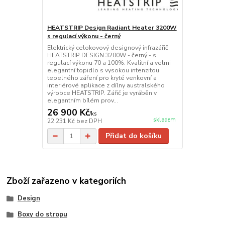
HEATSTRIP Design Radiant Heater 3200W
s regulací výkonu - černý
Elektrický celokovový designový infrazářič
HEATSTRIP DESIGN 3200W - černý - s
regulací výkonu 70 a 100%. Kvalitní a velmi
elegantní topidlo s vysokou intenzitou
tepelného záření pro kryté venkovní a
interiérové aplikace z dílny australského
výrobce HEATSTRIP. Zářič je vyráběn v
elegantním bílém prov...
26 900 Kč
/
ks
skladem
22 231 Kč
bez DPH
Přidat do košíku
Zboží zařazeno v kategoriích
Design
Boxy do stropu