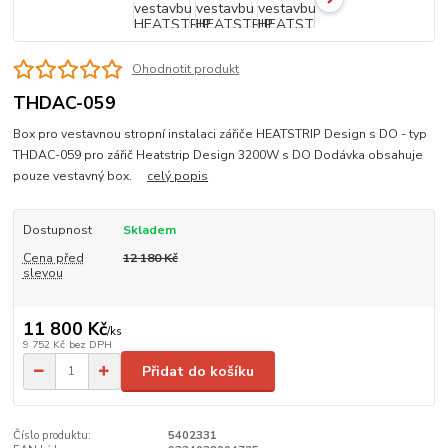
Ohodnotit produkt
THDAC-059
Box pro vestavnou stropní instalaci zářiče HEATSTRIP Design s DO - typ
THDAC-059 pro zářič Heatstrip Design 3200W s DO Dodávka obsahuje
pouze vestavný box.
celý popis
Dostupnost
Skladem
Cena před
12 180 Kč
slevou
11 800 Kč
/
ks
9 752 Kč
bez DPH
Přidat do košíku
Číslo produktu:
5402331