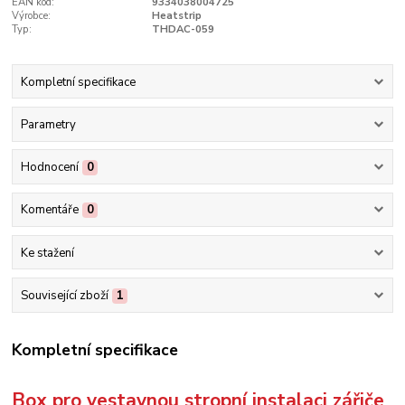
EAN kód:
9334038004725
Výrobce:
Heatstrip
Typ:
THDAC-059
Kompletní specifikace
Parametry
Hodnocení
0
Komentáře
0
Ke stažení
Související zboží
1
Kompletní specifikace
Box pro vestavnou stropní instalaci zářiče