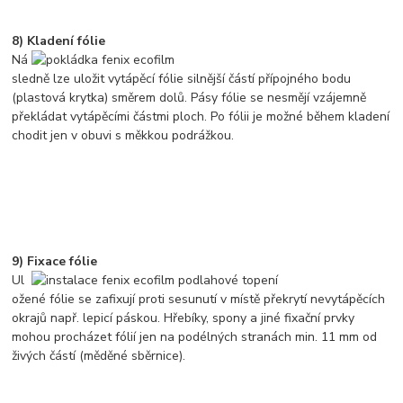
8) Kladení fólie
Ná
sledně lze uložit vytápěcí fólie silnější částí přípojného bodu
(plastová krytka) směrem dolů. Pásy fólie se nesmějí vzájemně
překládat vytápěcími částmi ploch. Po fólii je možné během kladení
chodit jen v obuvi s měkkou podrážkou.
9) Fixace fólie
Ul
ožené fólie se zafixují proti sesunutí v místě překrytí nevytápěcích
okrajů např. lepicí páskou. Hřebíky, spony a jiné fixační prvky
mohou procházet fólií jen na podélných stranách min. 11 mm od
živých částí (měděné sběrnice).