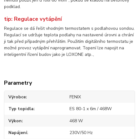
nemusí použít jen u fólií 60 W/m
, pokud se kladou na betonový
podklad.
tip: Regulace vytápění
Regulace se dá řešit vhodným termostatem s podlahovou sondou.
Regulací se udržuje teplota podlahy na nastavené úrovni a chrání
ji tak před případným přehřátím. Použitím digitálního termostatu je
možné provoz vytápění naprogramovat. Topení lze napojit na
inteligentní řízení budov jako je LOXONE atp..,
Parametry
Výrobce
FENIX
Typ topidla
ES 80-1 x 6m / 468W
Výkon
468 W
Napájení
230V/50 Hz