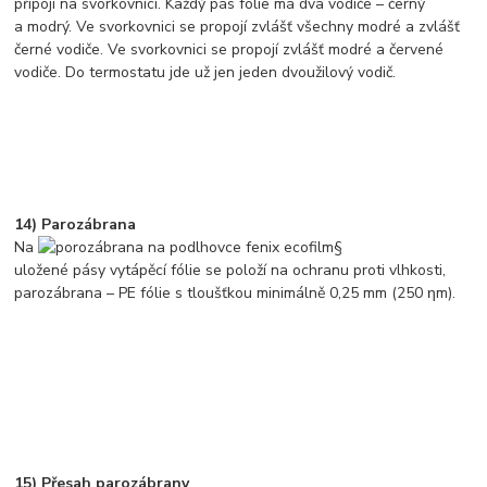
připojí na svorkovnici. Každý pás fólie má dva vodiče – černý
a modrý. Ve svorkovnici se propojí zvlášť všechny modré a zvlášť
černé vodiče. Ve svorkovnici se propojí zvlášť modré a červené
vodiče. Do termostatu jde už jen jeden dvoužilový vodič.
14) Parozábrana
Na
uložené pásy vytápěcí fólie se položí na ochranu proti vlhkosti,
parozábrana – PE fólie s tloušťkou minimálně 0,25 mm (250 ηm).
15) Přesah parozábrany