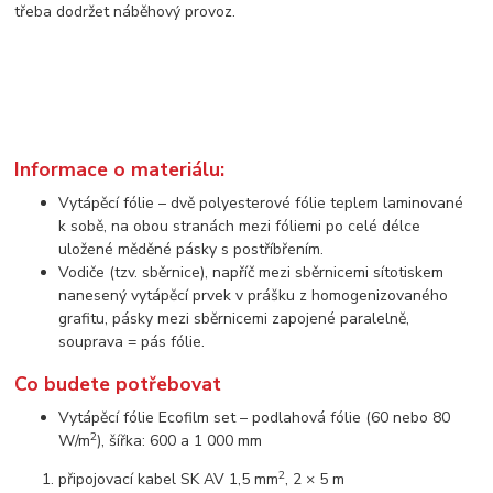
třeba dodržet náběhový provoz.
Informace o materiálu:
Vytápěcí fólie – dvě polyesterové fólie teplem laminované
k sobě, na obou stranách mezi fóliemi po celé délce
uložené měděné pásky s postříbřením.
Vodiče (tzv. sběrnice), napříč mezi sběrnicemi sítotiskem
nanesený vytápěcí prvek v prášku z homogenizovaného
grafitu, pásky mezi sběrnicemi zapojené paralelně,
souprava = pás fólie.
Co budete potřebovat
Vytápěcí fólie Ecofilm set – podlahová fólie (60 nebo 80
2
W/m
), šířka: 600 a 1 000 mm
2
připojovací kabel SK AV 1,5 mm
, 2 × 5 m