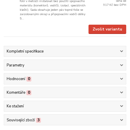
cena od
folií v metráži instalovat bez použití spojovacího
917 Kč
bez DPH
materiálu (konektorů, vodičů, izolací, speciálních
kleští). Sada obsahuje jeden pás topné folie se
zaizolovanými okraji a připojovacími vodiči délky
5...
Zvolit variantu
Kompletní specifikace
Parametry
Hodnocení
0
Komentáře
0
Ke stažení
Související zboží
3