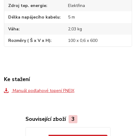
Zdroj tep. energie
Elektřina
Délka napájecího kabelu
5 m
Váha
2,03 kg
Rozměry ( Š x V x H)
100 x 0,6 x 600
Ke stažení
Manuál podlahové topení FNEIX
Související zboží
3