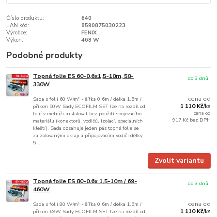
Číslo produktu:
640
EAN kód:
8590875030223
Výrobce:
FENIX
Výkon:
468 W
Podobné produkty
Topná folie ES 60-0,6x1,5-10m, 50-
do 3 dnů
330W
cena od
Sada s folií 60 W/m² - šířka 0,6m / délka 1,5m /
1 110 Kč
příkon 50W Sady ECOFILM SET lze na rozdíl od
/
ks
cena od
folií v metráži instalovat bez použití spojovacího
917 Kč
bez DPH
materiálu (konektorů, vodičů, izolací, speciálních
kleští). Sada obsahuje jeden pás topné folie se
zaizolovanými okraji a připojovacími vodiči délky
5...
Zvolit variantu
Topná folie ES 80-0,6x 1,5-10m / 69-
do 3 dnů
460W
cena od
Sada s folií 80 W/m² - šířka 0,6m / délka 1,5m /
1 110 Kč
příkon 69W Sady ECOFILM SET lze na rozdíl od
/
ks