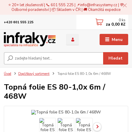
⭐ 20+ let zkušeností | 📞 601 555 225 | 📌
info@infrasystemy.cz
| 💬
Odborné poradenství | 📦 Skladem v ČR | 🚚 Okamžitá expedice
0
ks
+420 601 555 225
za
0,00 Kč
Menu
Hledat
Úvod
Doplňkový sortiment
Topná folie ES 80-1,0x 6m / 468W
Topná folie ES 80-1,0x 6m /
468W