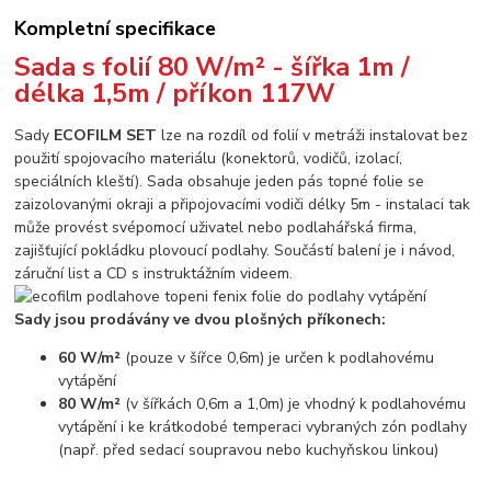
Kompletní specifikace
Sada s folií 80 W/m² - šířka 1m /
délka 1,5m / příkon 117W
Sady
ECOFILM SET
lze na rozdíl od folií v metráži instalovat bez
použití spojovacího materiálu (konektorů, vodičů, izolací,
speciálních kleští). Sada obsahuje jeden pás topné folie se
zaizolovanými okraji a připojovacími vodiči délky 5m - instalaci tak
může provést svépomocí uživatel nebo podlahářská firma,
zajišťující pokládku plovoucí podlahy. Součástí balení je i návod,
záruční list a CD s instruktážním videem.
Sady jsou prodávány ve dvou plošných příkonech:
60 W/m²
(pouze v šířce 0,6m) je určen k podlahovému
vytápění
80 W/m²
(v šířkách 0,6m a 1,0m) je vhodný k podlahovému
vytápění i ke krátkodobé temperaci vybraných zón podlahy
(např. před sedací soupravou nebo kuchyňskou linkou)