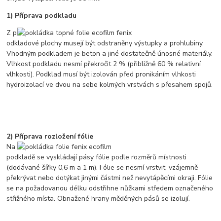
1) Příprava podkladu
Z p
odkladové plochy musejí být odstraněny výstupky a prohlubiny.
Vhodným podkladem je beton a jiné dostatečně únosné materiály.
Vlhkost podkladu nesmí překročit 2 % (přibližně 60 % relativní
vlhkosti). Podklad musí být izolován před pronikáním vlhkosti
hydroizolací ve dvou na sebe kolmých vrstvách s přesahem spojů.
2) Příprava rozložení fólie
Na
podkladě se vyskládají pásy fólie podle rozměrů místnosti
(dodávané šířky 0,6 m a 1 m). Fólie se nesmí vrstvit, vzájemně
překrývat nebo dotýkat jinými částmi než nevytápěcími okraji. Fólie
se na požadovanou délku odstřihne nůžkami středem označeného
střižného místa. Obnažené hrany měděných pásů se izolují.