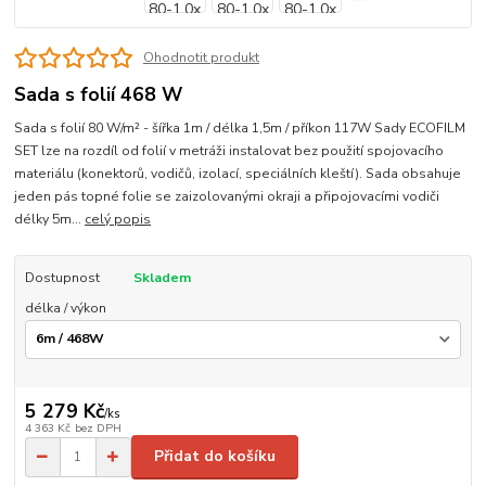
Ohodnotit produkt
Sada s folií 468 W
Sada s folií 80 W/m² - šířka 1m / délka 1,5m / příkon 117W Sady ECOFILM
SET lze na rozdíl od folií v metráži instalovat bez použití spojovacího
materiálu (konektorů, vodičů, izolací, speciálních kleští). Sada obsahuje
jeden pás topné folie se zaizolovanými okraji a připojovacími vodiči
délky 5m...
celý popis
Dostupnost
Skladem
délka / výkon
5 279 Kč
/
ks
4 363 Kč
bez DPH
Přidat do košíku