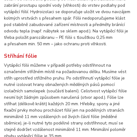
zabrání prostupu spodní vody (vlhkosti) do vrstev podlahy pod
vytápěcí fólií. Hydroizolaci se doporučuje uložit ve dvou navzájem
kolmých vrstvách s přesahem spár. Fólii nedoporučujeme klást
pod stabilně zabudované zařízení místnosti a předměty bránící
odvodu tepla (např. nábytek se sklem apod.). Na vytápěcí fólii je
třeba položit parozábranu – PE fólii s tloušťkou 0,25 mm
a přesahem min. 50 mm – jako ochranu proti vlhkosti.
Stříhání fólie
Vytápěcí fólii můžeme v případě potřeby odstřihnout na
označeném střižném místě na požadovanou délku. Musíme vést
střih uprostřed střižného pruhu. Po odstřihnutí vytápěcí fólie je
nutné izolovat hrany obnažených měděných pásů pomocí
izolačních samolepek (součástí balení). Celistvost vytápěcí fólie
nesmí být žádným způsobem narušená (otvor apod.). Fólie lze
stříhat (délkově krátit) každých 20 mm. Hřebíky, spony a jiné
fixační prvky mohou procházet fólií jen na podélných stranách
minimálně 11 mm vzdálených od živých částí fólie (měděné
sběrnice), je-li nutné tyto podélné strany odstřihnout, musí se
stejně dodržet vzdálenost minimálně 11 mm. Minimální poloměr
ohybu vytápěcí fólie je 35 mm.