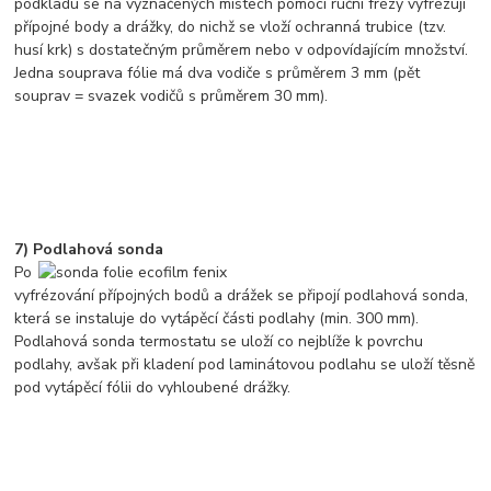
podkladu se na vyznačených místech pomocí ruční frézy vyfrézují
přípojné body a drážky, do nichž se vloží ochranná trubice (tzv.
husí krk) s dostatečným průměrem nebo v odpovídajícím množství.
Jedna souprava fólie má dva vodiče s průměrem 3 mm (pět
souprav = svazek vodičů s průměrem 30 mm).
7) Podlahová sonda
Po
vyfrézování přípojných bodů a drážek se připojí podlahová sonda,
která se instaluje do vytápěcí části podlahy (min. 300 mm).
Podlahová sonda termostatu se uloží co nejblíže k povrchu
podlahy, avšak při kladení pod laminátovou podlahu se uloží těsně
pod vytápěcí fólii do vyhloubené drážky.