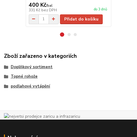
400 Kč
450 Kč
/
bal
/
ba
do 3 dnů
331 Kč
bez DPH
372 Kč
bez 
Přidat do košíku
Zboží zařazeno v kategoriích
Doplňkový sortiment
Topné rohože
podlahové vytápění