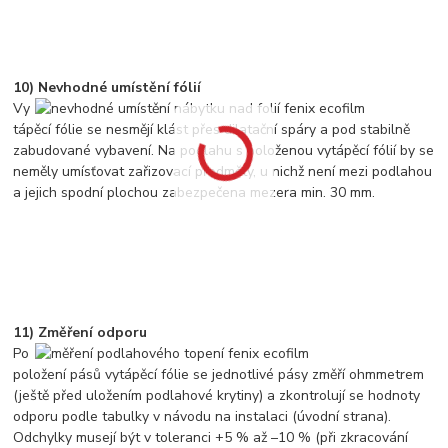
10) Nevhodné umístění fólií
Vy
tápěcí fólie se nesmějí klást přes dilatační spáry a pod stabilně
zabudované vybavení. Na podlahu s položenou vytápěcí fólií by se
neměly umísťovat zařizovací předměty, u nichž není mezi podlahou
a jejich spodní plochou zabezpečena mezera min. 30 mm.
11) Změření odporu
Po
položení pásů vytápěcí fólie se jednotlivé pásy změří ohmmetrem
(ještě před uložením podlahové krytiny) a zkontrolují se hodnoty
odporu podle tabulky v návodu na instalaci (úvodní strana).
Odchylky musejí být v toleranci +5 % až –10 % (při zkracování