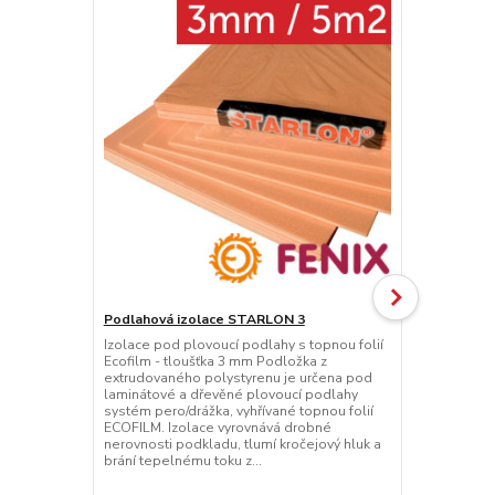
Podlahová izolace STARLON 3
Izolace pod plovoucí podlahy s topnou folií
Podlahová i
Ecofilm - tloušťka 3 mm Podložka z
Izolace pod 
extrudovaného polystyrenu je určena pod
Ecofilm - tl
laminátové a dřevěné plovoucí podlahy
extrudované
systém pero/drážka, vyhřívané topnou folií
laminátové 
ECOFILM. Izolace vyrovnává drobné
systém pero/
nerovnosti podkladu, tlumí kročejový hluk a
ECOFILM. Iz
brání tepelnému toku z...
nerovnosti p
brání tepeln