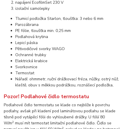
napájení EcofilmSet 230 V
izolační samolepky
Tlumicí podložka Starlon, tloušťka: 3 nebo 6 mm
Parozábrana
PE fólie, tloušťka min. 0,25 mm
Podlahová krytina
Lepicí páska
Pětivodičové svorky WAGO
Ochranné trubky
Elektrická krabice
Svorkovnice
Termostat
Nářadí: ohmmetr, ruční drážkovací fréza, nůžky, ostrý nůž,
kleště, obuv s měkkou podrážkou, roznášecí podložka,
Pozor! Podlahové čidlo termostatu
Podlahové čidlo termostatu se klade co nejblíže k povrchu
podlahy, avšak při kladení pod laminátovou podlahu se klade
těsně pod vytápěcí fólii do vyhloubené drážky. U fólií 80
2
W/m
musí mít termostat limitační podlahové čidlo. Čidlo se
2