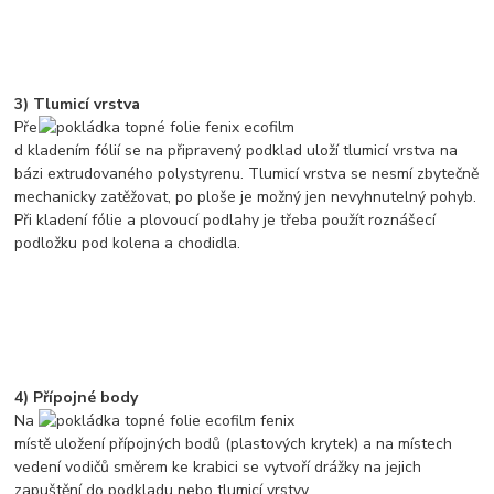
3) Tlumicí vrstva
Pře
d kladením fólií se na připravený podklad uloží tlumicí vrstva na
bázi extrudovaného polystyrenu. Tlumicí vrstva se nesmí zbytečně
mechanicky zatěžovat, po ploše je možný jen nevyhnutelný pohyb.
Při kladení fólie a plovoucí podlahy je třeba použít roznášecí
podložku pod kolena a chodidla.
4) Přípojné body
Na
místě uložení přípojných bodů (plastových krytek) a na místech
vedení vodičů směrem ke krabici se vytvoří drážky na jejich
zapuštění do podkladu nebo tlumicí vrstvy.