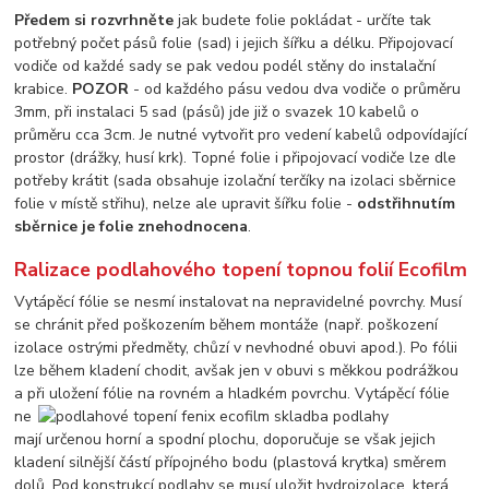
Předem si rozvrhněte
jak budete folie pokládat - určíte tak
potřebný počet pásů folie (sad) i jejich šířku a délku. Připojovací
vodiče od každé sady se pak vedou podél stěny do instalační
krabice.
POZOR
- od každého pásu vedou dva vodiče o průměru
3mm, při instalaci 5 sad (pásů) jde již o svazek 10 kabelů o
průměru cca 3cm. Je nutné vytvořit pro vedení kabelů odpovídající
prostor (drážky, husí krk). Topné folie i připojovací vodiče lze dle
potřeby krátit (sada obsahuje izolační terčíky na izolaci sběrnice
folie v místě střihu), nelze ale upravit šířku folie -
odstřihnutím
sběrnice je folie znehodnocena
.
Ralizace podlahového topení topnou folií Ecofilm
Vytápěcí fólie se nesmí instalovat na nepravidelné povrchy. Musí
se chránit před poškozením během montáže (např. poškození
izolace ostrými předměty, chůzí v nevhodné obuvi apod.). Po fólii
lze během kladení chodit, avšak jen v obuvi s měkkou podrážkou
a při uložení fólie na rovném a hladkém povrchu.
Vytápěcí fólie
ne
mají určenou horní a spodní plochu, doporučuje se však jejich
kladení silnější částí přípojného bodu (plastová krytka) směrem
dolů. Pod konstrukcí podlahy se musí uložit hydroizolace, která