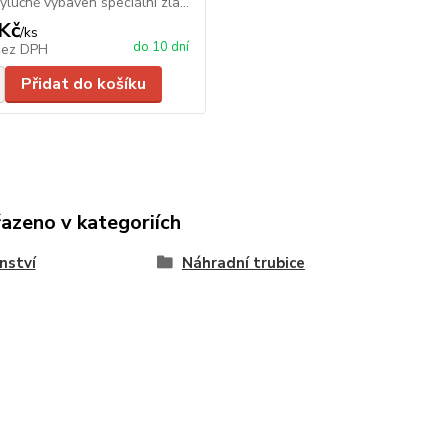
ýlučně vybaven speciální zla...
Kč
/
ks
do 10 dní
bez DPH
Přidat do košíku
řazeno v kategoriích
nství
Náhradní trubice