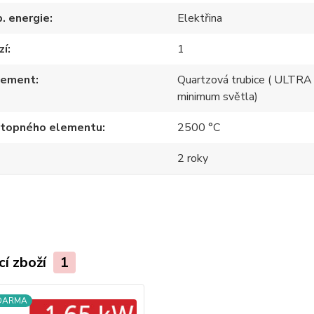
p. energie
Elektřina
zí
1
lement
Quartzová trubice ( ULT
minimum světla)
 topného elementu
2500 °C
2 roky
cí zboží
1
ZDARMA