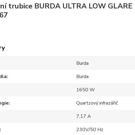
ní trubice BURDA ULTRA LOW GLARE 
P67
ry
Burda
dla
Burda
1650 W
ogie
Quartzový infrazářič
7,17 A
230V/50 Hz