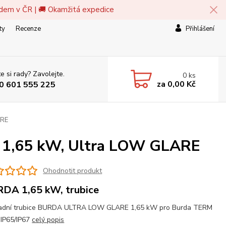
adem v ČR | 🚚 Okamžitá expedice
ty
Recenze
Přihlášení
e si rady? Zavolejte.
0
ks
za
0,00 Kč
0 601 555 225
ARE
ce 1,65 kW, Ultra LOW GLARE
Ohodnotit produkt
DA 1,65 kW, trubice
adní trubice BURDA ULTRA LOW GLARE 1,65 kW pro Burda TERM
 IP65/IP67
celý popis