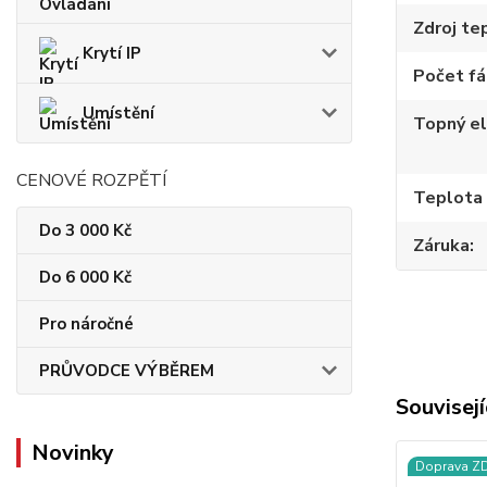
Zdroj te
Krytí IP
Počet fá
Umístění
Topný e
CENOVÉ ROZPĚTÍ
Teplota
Do 3 000 Kč
Záruka
Do 6 000 Kč
Pro náročné
PRŮVODCE VÝBĚREM
Souvisejí
Novinky
Doprava 