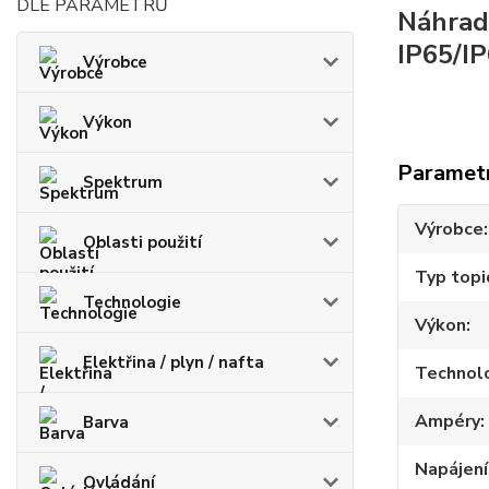
DLE PARAMETRŮ
Náhrad
IP65/I
Výrobce
Výkon
Paramet
Spektrum
Výrobce
Oblasti použití
Typ topi
Technologie
Výkon
Elektřina / plyn / nafta
Technol
Ampéry
Barva
Napájení
Ovládání