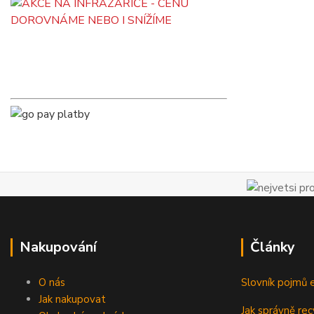
Nakupování
Články
O nás
Slovník pojmů e
Jak nakupovat
Jak správně rec