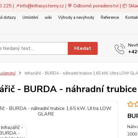
5 225 | 📌
info@infrasystemy.cz
| 💬 Odborné poradenství | 📦 Skl
é dotazy
Umístění
wiki
Výhody a nevýhody
Reference
Kontak
Nevít
Hledat
+42
lušenství
Infrazářič - BURDA - náhradní trubice 1,65 kW, Ultra LOW GL
zářič - BURDA - náhradní trubi
BUR
Náhr
2000