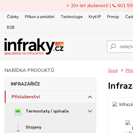
⭐ 20+ let zkušeností | 📞 601 55
Články
Příkon a umístění
Technologie
Krytí IP
Princip
Čast
B2B
NABÍDKA PRODUKTŮ
Úvod
Přís
Infra
INFRAZÁŘIČE
Příslušenství
Termostaty / spínače
Stojany