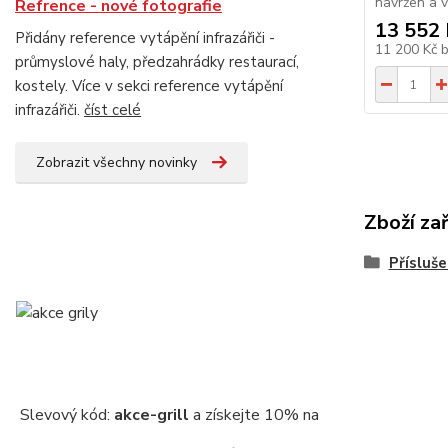
navržen a v
Refrence - nové fotografie
13 552 
Přidány reference vytápění infrazářiči -
11 200 Kč
průmyslové haly, předzahrádky restaurací,
kostely. Více v sekci reference vytápění
infrazářiči.
číst celé
Zobrazit všechny novinky
Zboží za
Přísluše
Slevový kód:
akce-grill
a získejte 10% na