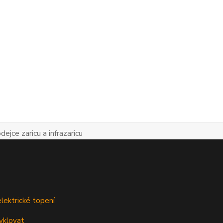
lektrické topení
yklovat