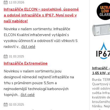
12.03.2026
Infrazářiče ELCON – spolehlivé, úsporné
a odolné infrazářiče s IP67. Nyní nově v
naší nabídce!
Novinka v našem sortimentu: Infrazářiče
ELCON Kvalitní infračervené vytápění s
vysokou účinností a odolností vůči vlhkosti S
radostí v...
číst celé
31.03.2025
Infrazářiče Extremeline
Infrazářič
Novinkou v našem sortimentu jsou
1,65 kW, 
designové německé nejtenčí infrazářiče na
Burda TERM
trhu s průměrem pouze 5,5cm a
Quartzový i
vodě odolný
nejmodernější technologií karbonových
světla Infr
topných...
číst celé
kvalitním 
broušenéh
02.03.2025
hliníku. Nej