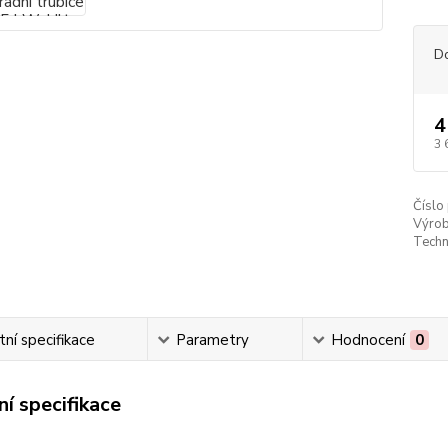
D
4
3 
Číslo
Výrob
Techn
ní specifikace
Parametry
Hodnocení
0
í specifikace