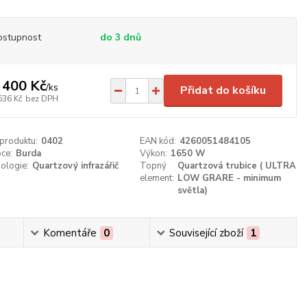
ostupnost
do 3 dnů
 400 Kč
/
ks
Přidat do košíku
636 Kč
bez DPH
 produktu:
0402
EAN kód:
4260051484105
ce:
Burda
Výkon:
1650 W
ologie:
Quartzový infrazářič
Topný
Quartzová trubice ( ULTRA
element:
LOW GRARE - minimum
světla)
Komentáře
0
Související zboží
1