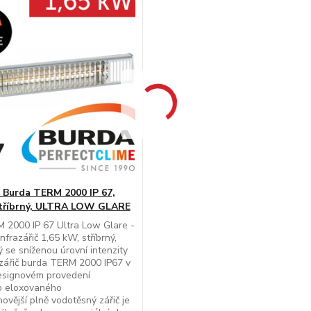
 - Burda TERM 2000 IP 67,
stříbrný, ULTRA LOW GLARE
 2000 IP 67 Ultra Low Glare -
nfrazářič 1,65 kW, stříbrný,
 se sníženou úrovní intenzity
azářič burda TERM 2000 IP67 v
designovém provedení
o eloxovaného
novější plně vodotěsný zářič je