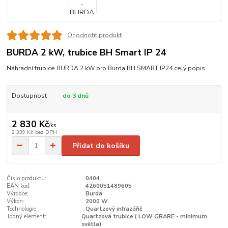
Ohodnotit produkt
BURDA 2 kW, trubice BH Smart IP 24
Náhradní trubice BURDA 2 kW pro Burda BH SMART IP24
celý popis
Dostupnost
do 3 dnů
2 830 Kč
/
ks
2 339 Kč
bez DPH
Přidat do košíku
Číslo produktu:
0404
EAN kód:
4260051489605
Výrobce:
Burda
Výkon:
2000 W
Technologie:
Quartzový infrazářič
Topný element:
Quartzová trubice ( LOW GRARE - minimum
světla)