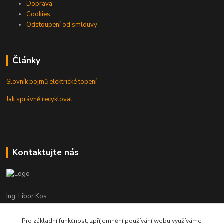
Doprava
Cookies
Odstoupení od smlouvy
Články
Slovník pojmů elektrické topení
Jak správně recyklovat
Kontaktujte nás
Ing. Libor Kos
+420 601 555 225
(Po-Pá: 8-17:00 hod.)
Pro základní funkčnost, zpříjemnění používání webu využíváme