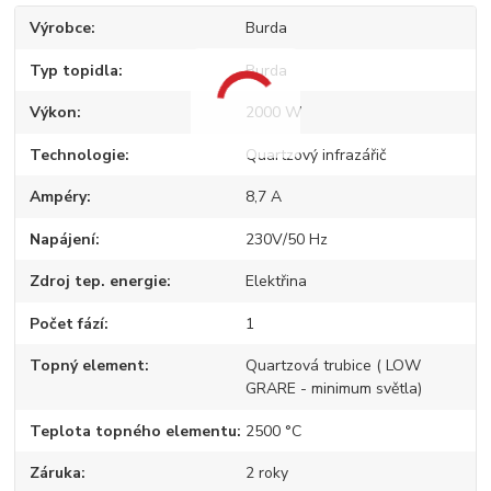
Výrobce
Burda
Typ topidla
Burda
Výkon
2000 W
Technologie
Quartzový infrazářič
Ampéry
8,7 A
Napájení
230V/50 Hz
Zdroj tep. energie
Elektřina
Počet fází
1
Topný element
Quartzová trubice ( LOW
GRARE - minimum světla)
Teplota topného elementu
2500 °C
Záruka
2 roky