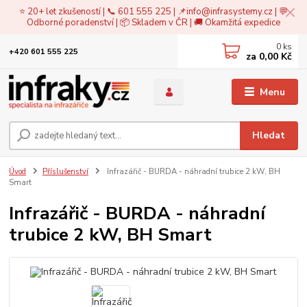
⭐ 20+ let zkušeností | 📞 601 555 225 | 📌
info@infrasystemy.cz
| 💬
Odborné poradenství | 📦 Skladem v ČR | 🚚 Okamžitá expedice
0
ks
+420 601 555 225
za
0,00 Kč
Menu
Hledat
Úvod
Příslušenství
Infrazářič - BURDA - náhradní trubice 2 kW, BH
Smart
Infrazářič - BURDA - náhradní
trubice 2 kW, BH Smart