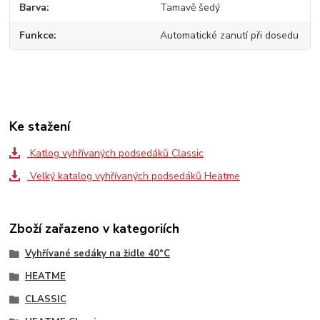
Barva
Tamavě šedý
Funkce
Automatické zanutí při dosedu
Ke stažení
Katlog vyhřívaných podsedáků Classic
Velký katalog vyhřívaných podsedáků Heatme
Zboží zařazeno v kategoriích
Vyhřívané sedáky na židle 40°C
HEATME
CLASSIC