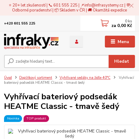
⭐ 20+ let zkušeností | 📞 601 555 225 | 📌
info@infrasystemy.cz
| 💬
Odborné poradenství | 📦 Skladem v ČR | 🚚 Okamžitá expedice
0
ks
+420 601 555 225
za
0,00 Kč
Menu
Hledat
Úvod
Doplňkový sortiment
Vyhřívané sedáky na židle 40°C
Vyhřívací
bateriový podsedák HEATME Classic - tmavě šedý
Vyhřívací bateriový podsedák
HEATME Classic - tmavě šedý
Novinka
TOP produkt