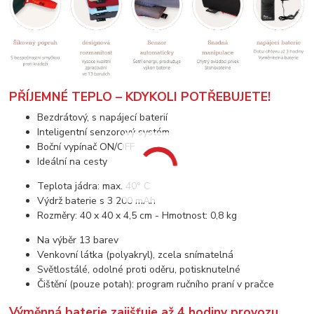
PŘÍJEMNÉ TEPLO – KDYKOLI POTŘEBUJETE!
Bezdrátový, s napájecí baterií
Inteligentní senzorový systém
Boční vypínač ON/OFF
Ideální na cesty
Teplota jádra: max. 40° C
Výdrž baterie s 3 200 mAh
Rozměry: 40 x 40 x 4,5 cm - Hmotnost: 0,8 kg
Na výběr 13 barev
Venkovní látka (polyakryl), zcela snímatelná
Světlostálé, odolné proti oděru, potisknutelné
Čištění (pouze potah): program ručního praní v pračce
Výměnná baterie zajišťuje až 4 hodiny provozu