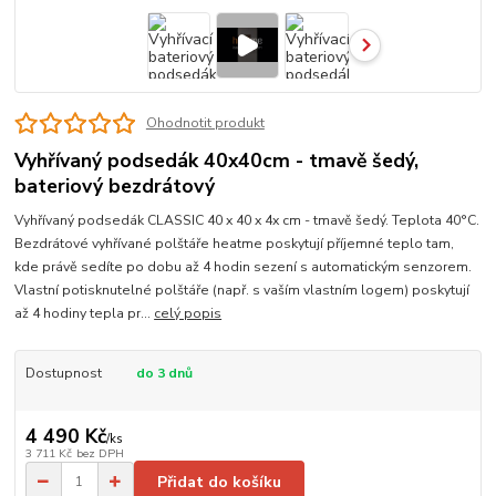
Ohodnotit produkt
Vyhřívaný podsedák 40x40cm - tmavě šedý,
bateriový bezdrátový
Vyhřívaný podsedák CLASSIC 40 x 40 x 4x cm - tmavě šedý. Teplota 40°C.
Bezdrátové vyhřívané polštáře heatme poskytují příjemné teplo tam,
kde právě sedíte po dobu až 4 hodin sezení s automatickým senzorem.
Vlastní potisknutelné polštáře (např. s vaším vlastním logem) poskytují
až 4 hodiny tepla pr...
celý popis
Dostupnost
do 3 dnů
4 490 Kč
/
ks
3 711 Kč
bez DPH
Přidat do košíku