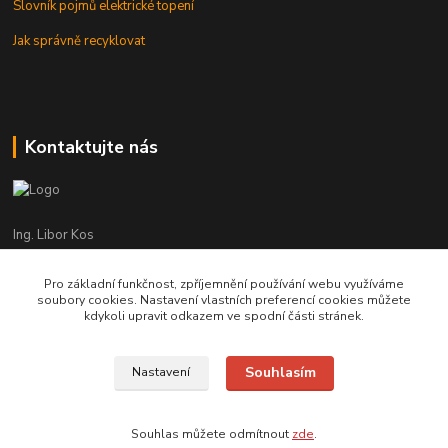
Slovník pojmů elektrické topení
Jak správně recyklovat
Kontaktujte nás
Ing. Libor Kos
+420 601 555 225
(Po-Pá: 8-17:00 hod.)
Pro základní funkčnost, zpříjemnění používání webu využíváme
soubory cookies. Nastavení vlastních preferencí cookies můžete
info@infrasystemy.cz
kdykoli upravit odkazem ve spodní části stránek.
Souhlasím
Nastavení
infrasystémy s.r.o. 2012-2019
Souhlas můžete odmítnout
zde
.