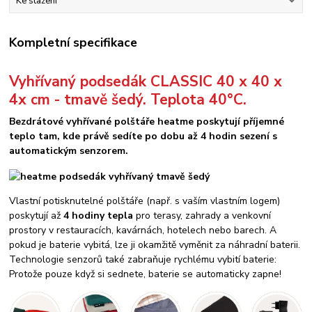
Ke stažení
Kompletní specifikace
Vyhřívaný podsedák CLASSIC 40 x 40 x
4x cm - tmavě šedý. Teplota 40°C.
Bezdrátové vyhřívané polštáře heatme poskytují příjemné
teplo tam, kde právě sedíte po dobu až 4 hodin sezení s
automatickým senzorem.
Vlastní potisknutelné polštáře (např. s vaším vlastním logem)
poskytují až
4 hodiny tepla
pro terasy, zahrady a venkovní
prostory v restauracích, kavárnách, hotelech nebo barech. A
pokud je baterie vybitá, lze ji okamžitě vyměnit za náhradní baterii.
Technologie senzorů také zabraňuje rychlému vybití baterie:
Protože pouze když si sednete, baterie se automaticky zapne!