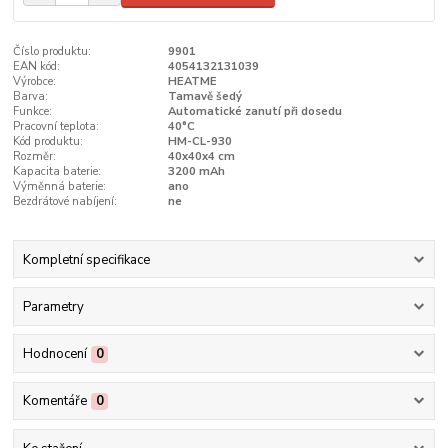
Číslo produktu:
9901
EAN kód:
4054132131039
Výrobce:
HEATME
Barva:
Tamavě šedý
Funkce:
Automatické zanutí při dosedu
Pracovní teplota:
40°C
Kód produktu:
HM-CL-930
Rozměr:
40x40x4 cm
Kapacita baterie:
3200 mAh
Výměnná baterie:
ano
Bezdrátové nabíjení:
ne
Kompletní specifikace
Parametry
Hodnocení
0
Komentáře
0