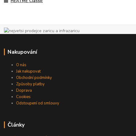
HEATME Classic
Nakupování
O nás
Jak nakupovat
Obchodní podmínky
Způsoby platby
Doprava
Cookies
Odstoupení od smlouvy
Články