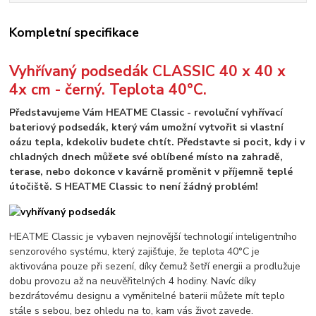
Kompletní specifikace
Vyhřívaný podsedák CLASSIC 40 x 40 x
4x cm - černý. Teplota 40°C.
Představujeme Vám HEATME Classic - revoluční vyhřívací
bateriový podsedák, který vám umožní vytvořit si vlastní
oázu tepla, kdekoliv budete chtít. Představte si pocit, kdy i v
chladných dnech můžete své oblíbené místo na zahradě,
terase, nebo dokonce v kavárně proměnit v příjemně teplé
útočiště. S HEATME Classic to není žádný problém!
HEATME Classic je vybaven nejnovější technologií inteligentního
senzorového systému, který zajišťuje, že teplota 40°C je
aktivována pouze při sezení, díky čemuž šetří energii a prodlužuje
dobu provozu až na neuvěřitelných 4 hodiny. Navíc díky
bezdrátovému designu a vyměnitelné baterii můžete mít teplo
stále s sebou, bez ohledu na to, kam vás život zavede.