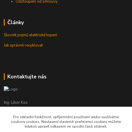
Odstoupení od smlouvy
Články
Slovník pojmů elektrické topení
Jak správně recyklovat
Kontaktujte nás
Ing. Libor Kos
+420 601 555 225
(Po-Pá: 8-17:00 hod.)
Pro základní funkčnost, zpříjemnění používání webu využíváme
soubory cookies. Nastavení vlastních preferencí cookies můžete
info@infrasystemy.cz
kdykoli upravit odkazem ve spodní části stránek.