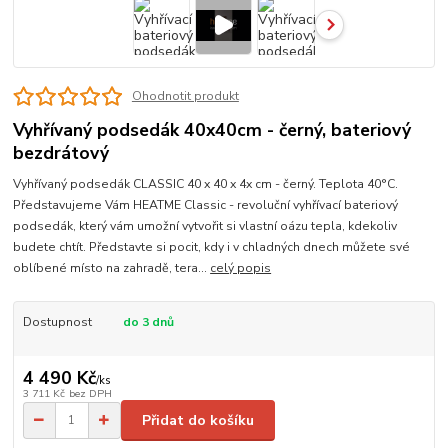
Ohodnotit produkt
Vyhřívaný podsedák 40x40cm - černý, bateriový
bezdrátový
Vyhřívaný podsedák CLASSIC 40 x 40 x 4x cm - černý. Teplota 40°C.
Představujeme Vám HEATME Classic - revoluční vyhřívací bateriový
podsedák, který vám umožní vytvořit si vlastní oázu tepla, kdekoliv
budete chtít. Představte si pocit, kdy i v chladných dnech můžete své
oblíbené místo na zahradě, tera...
celý popis
Dostupnost
do 3 dnů
4 490 Kč
/
ks
3 711 Kč
bez DPH
Přidat do košíku