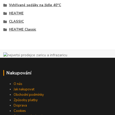
Vyhřívané sedáky na židle 40°C
HEATME
CLASSIC
HEATME Classic
Nakupování
O nás
Jak nakupovat
Obchodní podmínky
Způsoby platby
Doprava
Cookies