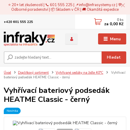
⭐ 20+ let zkušeností | 📞 601 555 225 | 📌
info@infrasystemy.cz
| 💬
Odborné poradenství | 📦 Skladem v ČR | 🚚 Okamžitá expedice
0
ks
+420 601 555 225
za
0,00 Kč
Menu
Hledat
Úvod
Doplňkový sortiment
Vyhřívané sedáky na židle 40°C
Vyhřívací
bateriový podsedák HEATME Classic - černý
Vyhřívací bateriový podsedák
HEATME Classic - černý
Novinka