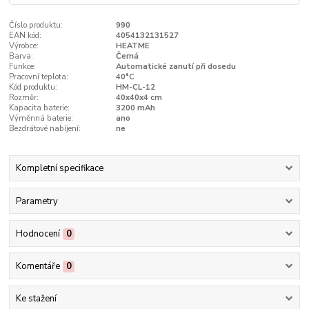
Číslo produktu:
990
EAN kód:
4054132131527
Výrobce:
HEATME
Barva:
Černá
Funkce:
Automatické zanutí při dosedu
Pracovní teplota:
40°C
Kód produktu:
HM-CL-12
Rozměr:
40x40x4 cm
Kapacita baterie:
3200 mAh
Výměnná baterie:
ano
Bezdrátové nabíjení:
ne
Kompletní specifikace
Parametry
Hodnocení
0
Komentáře
0
Ke stažení