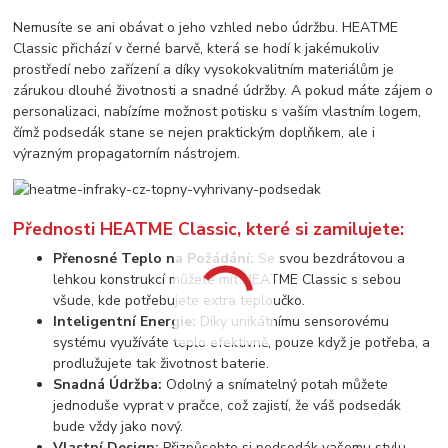
Nemusíte se ani obávat o jeho vzhled nebo údržbu. HEATME
Classic přichází v černé barvě, která se hodí k jakémukoliv
prostředí nebo zařízení a díky vysokokvalitním materiálům je
zárukou dlouhé životnosti a snadné údržby. A pokud máte zájem o
personalizaci, nabízíme možnost potisku s vaším vlastním logem,
čímž podsedák stane se nejen praktickým doplňkem, ale i
výrazným propagatorním nástrojem.
Přednosti HEATME Classic, které si zamilujete:
Přenosné Teplo na Požádání:
Se svou bezdrátovou a
lehkou konstrukcí můžete mít HEATME Classic s sebou
všude, kde potřebujete extra teploučko.
Inteligentní Energie:
Díky unikátnímu sensorovému
systému využíváte teplo efektivně, pouze když je potřeba, a
prodlužujete tak životnost baterie.
Snadná Údržba:
Odolný a snímatelný potah můžete
jednoduše vyprat v pračce, což zajistí, že váš podsedák
bude vždy jako nový.
Vlastní Design:
Přizpůsobte si podsedák vašemu stylu