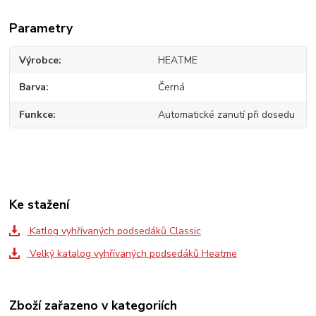
Parametry
Výrobce
HEATME
Barva
Černá
Funkce
Automatické zanutí při dosedu
Ke stažení
Katlog vyhřívaných podsedáků Classic
Velký katalog vyhřívaných podsedáků Heatme
Zboží zařazeno v kategoriích