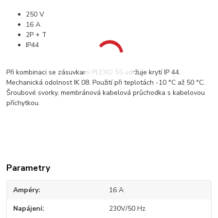
250 V
16 A
2P + T
IP44
Při kombinaci se zásuvkami PLEXO 55 udržuje krytí IP 44.
Mechanická odolnost IK 08. Použití při teplotách -10 °C až 50 °C.
Šroubové svorky, membránová kabelová průchodka s kabelovou
příchytkou.
Parametry
Ampéry
16 A
Napájení
230V/50 Hz