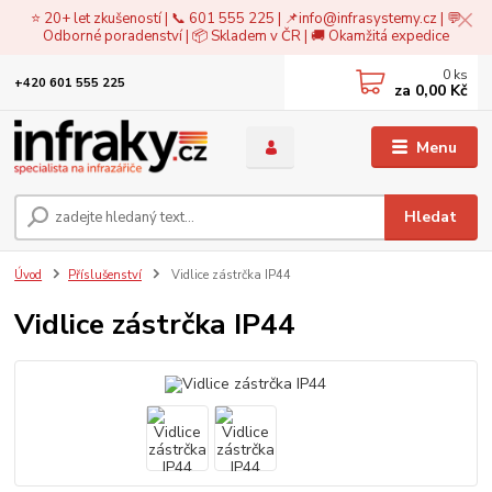
⭐ 20+ let zkušeností | 📞 601 555 225 | 📌
info@infrasystemy.cz
| 💬
Odborné poradenství | 📦 Skladem v ČR | 🚚 Okamžitá expedice
0
ks
+420 601 555 225
za
0,00 Kč
Menu
Hledat
Úvod
Příslušenství
Vidlice zástrčka IP44
Vidlice zástrčka IP44