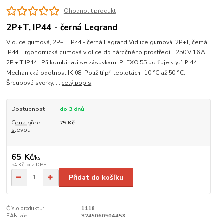
Ohodnotit produkt
2P+T, IP44 - černá Legrand
Vidlice gumová, 2P+T, IP44 - černá Legrand Vidlice gumová, 2P+T, černá,
IP44 Ergonomická gumová vidlice do náročného prostředí. 250 V 16 A
2P + T IP44 Při kombinaci se zásuvkami PLEXO 55 udržuje krytí IP 44.
Mechanická odolnost IK 08. Použití při teplotách -10 °C až 50 °C.
Šroubové svorky, ...
celý popis
Dostupnost
do 3 dnů
Cena před
75 Kč
slevou
65 Kč
/
ks
54 Kč
bez DPH
Přidat do košíku
Číslo produktu:
1118
EAN kód:
3245060504458