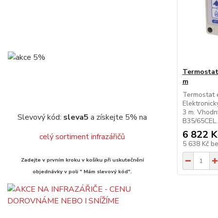
Termostat
m
Termostat 
Elektronick
3 m. Vhodn
Slevový kód:
sleva5
a získejte 5% na
B35/65CEL.
6 822 K
celý sortiment infrazářičů
5 638 Kč
b
Zadejte v prvním kroku v košíku při uskutečnění
objednávky v poli " Mám slevový kód".