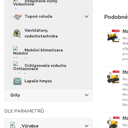
Vzduchové clony
Podobné
Topné rohože
Ventilátory,
Mo
vzduchotechnika
Mob
Naf
při
Mobilní klimatizace
pod
pou
Ochlazovače vzduchu
Mo
Mob
Lapače hmyzu
nep
Mož
Grily
Mož
kom
Mot
DLE PARAMETRŮ
Mo
Mob
Výrobce