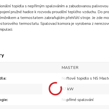
ionální topidla s nepřímým spalováním a zabudovanou palivovou n
pojení pružné hadice k rozvodu proudění teplého vzduchu. Do pro
měníkem a termostatem zabraňujícím přehřátí stroje. Je zde mo
rostorového termostatu. Spalovací komora je vyrobena z nerezo
ipulaci.
ry
MASTER
dla
Naftové topidlo s NS Mas
47 kW
ogie
Nepřímé spalování