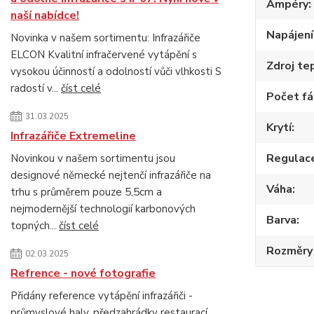
Ampéry
naší nabídce!
Napájení
Novinka v našem sortimentu: Infrazářiče
ELCON Kvalitní infračervené vytápění s
Zdroj te
vysokou účinností a odolností vůči vlhkosti S
radostí v...
číst celé
Počet fá
31.03.2025
Krytí
Infrazářiče Extremeline
Regulac
Novinkou v našem sortimentu jsou
designové německé nejtenčí infrazářiče na
Váha
trhu s průměrem pouze 5,5cm a
nejmodernější technologií karbonových
Barva
topných...
číst celé
Rozměry 
02.03.2025
Refrence - nové fotografie
Přidány reference vytápění infrazářiči -
průmyslové haly, předzahrádky restaurací,