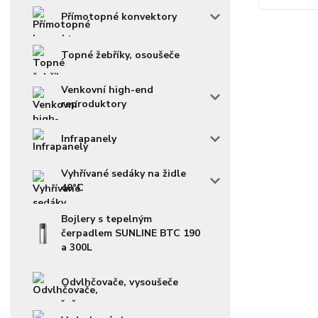
Přímotopné konvektory
Topné žebříky, osoušeče
Venkovní high-end
reproduktory
Infrapanely
Vyhřívané sedáky na židle
40°C
Bojlery s tepelným
čerpadlem SUNLINE BTC 190
a 300L
Odvlhčovače, vysoušeče