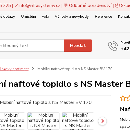
5 225 | 📌
info@infrasystemy.cz
| 💬 Odborné poradenství | 📦 Skl
é dotazy
Umístění
wiki
Výhody a nevýhody
Reference
Kontak
Nevít
Hledat
+42
lňkový sortiment
Mobilní naftové topidlo s NS Master BV 170
ní naftové topidlo s NS Master 
Naf
Mobil
spalo