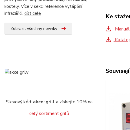
kostely. Více v sekci reference vytápění
infrazářiči.
číst celé
Ke staže
Zobrazit všechny novinky
Manuál
Katalo
Souvisejí
Slevový kód:
akce-grill
a získejte 10% na
celý sortiment grilů