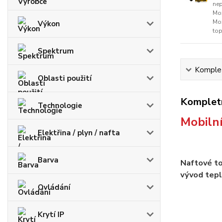
nep
Mož
Mož
Výkon
top
Spektrum
Komplet
Oblasti použití
Kompletn
Technologie
Mobilní
Elektřina / plyn / nafta
Barva
Naftové to
vývod tepl
Ovládání
Krytí IP