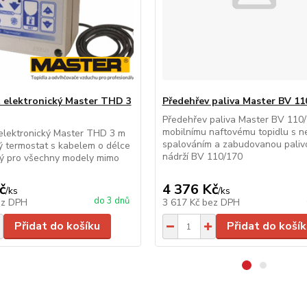
 elektronický Master THD 3
Předehřev paliva Master BV 11
Předehřev paliva Master BV 11
mobilnímu naftovému topidlu s 
elektronický Master THD 3 m
spalováním a zabudovanou paliv
ý termostat s kabelem o délce
nádrží BV 110/170
ý pro všechny modely mimo
č
4 376 Kč
/
ks
/
ks
do 3 dnů
ez DPH
3 617 Kč
bez DPH
Přidat do košíku
Přidat do košík