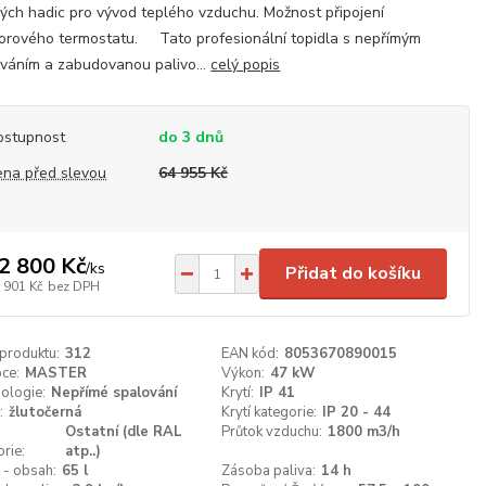
ých hadic pro vývod teplého vzduchu. Možnost připojení
orového termostatu. Tato profesionální topidla s nepřímým
váním a zabudovanou palivo...
celý popis
ostupnost
do 3 dnů
ena před slevou
64 955 Kč
2 800 Kč
/
ks
Přidat do košíku
 901 Kč
bez DPH
 produktu:
312
EAN kód:
8053670890015
ce:
MASTER
Výkon:
47 kW
ologie:
Nepřímé spalování
Krytí:
IP 41
:
žlutočerná
Krytí kategorie:
IP 20 - 44
a
Ostatní (dle RAL
Průtok vzduchu:
1800 m3/h
orie:
atp..)
 - obsah:
65 l
Zásoba paliva:
14 h