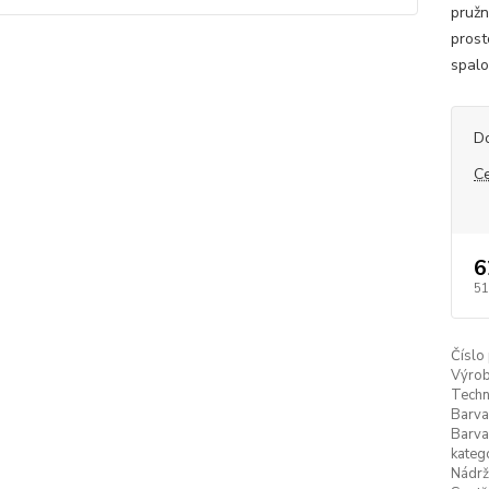
pružn
prost
spalo
D
C
6
51
Číslo
Výrob
Techn
Barva
Barv
kateg
Nádrž