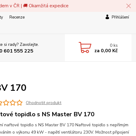
adem v ČR | 🚚 Okamžitá expedice
ty
Recenze
Přihlášení
e si rady? Zavolejte.
0
ks
za
0,00 Kč
0 601 555 225
BV 170
Ohodnotit produkt
tové topidlo s NS Master BV 170
ní naftové topidlo s NS Master BV 170 Naftové topidlo s nepřímým
váním o výkonu 49 kW - napětí ventilátoru 230V. Možnost připojení