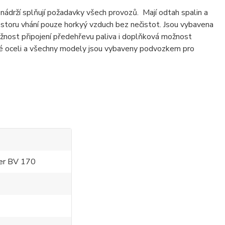
ádrží splňují požadavky všech provozů. Mají odtah spalin a
storu vhání pouze horkyý vzduch bez nečistot. Jsou vybavena
žnost připojení předehřevu paliva i doplňková možnost
vé oceli a všechny modely jsou vybaveny podvozkem pro
ter BV 170