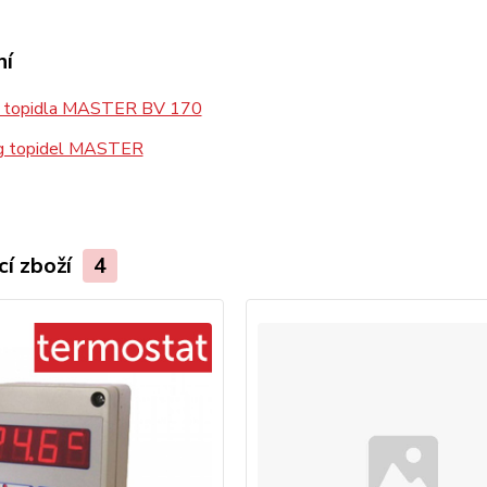
ní
 topidla MASTER BV 170
g topidel MASTER
cí zboží
4