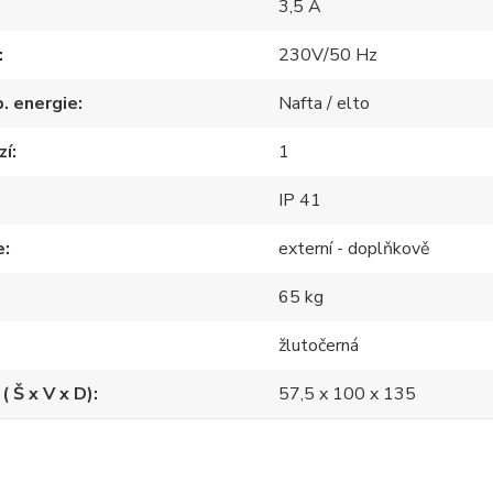
3,5 A
230V/50 Hz
p. energie
Nafta / elto
zí
1
IP 41
e
externí - doplňkově
65 kg
žlutočerná
( Š x V x D)
57,5 x 100 x 135