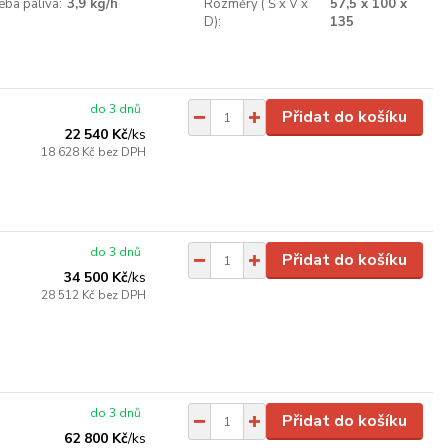
eba paliva:
3,9 kg/h
Rozměry ( Š x V x
57,5 x 100 x
D):
135
do 3 dnů
Přidat do košíku
22 540 Kč
/
ks
18 628 Kč
bez DPH
do 3 dnů
Přidat do košíku
34 500 Kč
/
ks
28 512 Kč
bez DPH
do 3 dnů
Přidat do košíku
62 800 Kč
/
ks