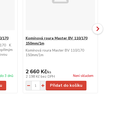
0/170
Komínová roura Master BV 110/170
Komín
150mm/1m
150m
0/170 K
nepřímým
Komínová roura Master BV 110/170
Komín
ovou
150mm/1m
150m
2 660 Kč
1 8
/
ks
do 3 dnů
Není skladem
2 198 Kč
bez DPH
1 562
u
Přidat do košíku