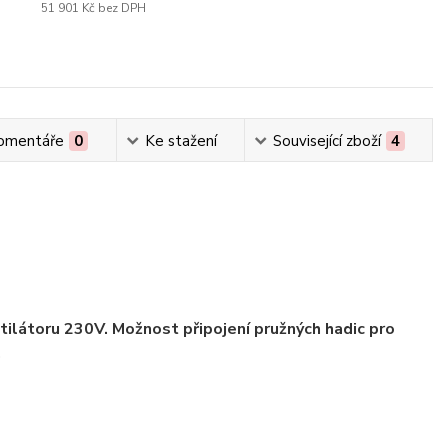
51 901 Kč
bez DPH
omentáře
0
Ke stažení
Související zboží
4
ilátoru 230V. Možnost připojení pružných hadic pro
.