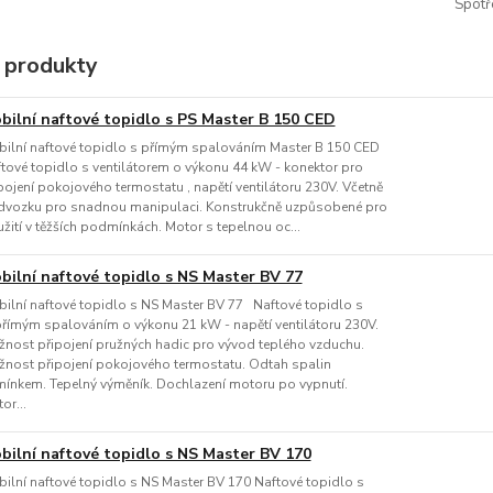
Spotř
 produkty
bilní naftové topidlo s PS Master B 150 CED
ilní naftové topidlo s přímým spalováním Master B 150 CED
tové topidlo s ventilátorem o výkonu 44 kW - konektor pro
pojení pokojového termostatu , napětí ventilátoru 230V. Včetně
vozku pro snadnou manipulaci. Konstrukčně uzpůsobené pro
žití v těžších podmínkách. Motor s tepelnou oc...
bilní naftové topidlo s NS Master BV 77
ilní naftové topidlo s NS Master BV 77 Naftové topidlo s
římým spalováním o výkonu 21 kW - napětí ventilátoru 230V.
nost připojení pružných hadic pro vývod teplého vzduchu.
nost připojení pokojového termostatu. Odtah spalin
ínkem. Tepelný výměník. Dochlazení motoru po vypnutí.
or...
bilní naftové topidlo s NS Master BV 170
ilní naftové topidlo s NS Master BV 170 Naftové topidlo s