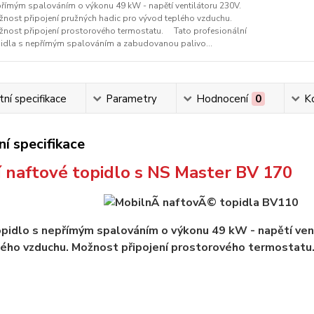
římým spalováním o výkonu 49 kW - napětí ventilátoru 230V.
nost připojení pružných hadic pro vývod teplého vzduchu.
nost připojení prostorového termostatu. Tato profesionální
idla s nepřímým spalováním a zabudovanou palivo...
ní specifikace
Parametry
Hodnocení
0
K
í specifikace
 naftové topidlo s NS Master BV 170
pidlo s nepřímým spalováním o výkonu 49 kW - napětí vent
ého vzduchu. Možnost připojení prostorového termostatu