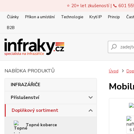
⭐ 20+ let zkušeností | 📞 601 55
Články
Příkon a umístění
Technologie
Krytí IP
Princip
Čast
B2B
NABÍDKA PRODUKTŮ
Úvod
Dop
Mobil
INFRAZÁŘIČE
Příslušenství
Doplňkový sortiment
Topné koberce