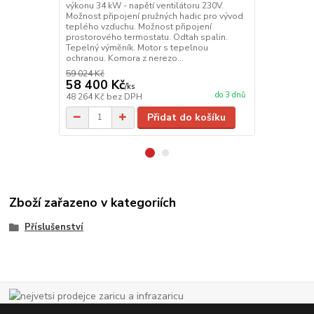
výkonu 34 kW - napětí ventilátoru 230V.
výkonu 49 kW
Možnost připojení pružných hadic pro vývod
Možnost přip
teplého vzduchu. Možnost připojení
teplého vzdu
prostorového termostatu. Odtah spalin.
prostorovéh
Tepelný výměník. Motor s tepelnou
profesionáln
ochranou. Komora z nerezo...
spalováním a
59 024 Kč
64 955 Kč
58 400 Kč
62 800 
/
ks
do 3 dnů
48 264 Kč
bez DPH
51 901 Kč
be
Přidat do košíku
Zboží zařazeno v kategoriích
Příslušenství