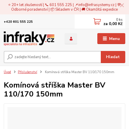
⭐ 20+ let zkušeností | 📞 601 555 225 | 📌
info@infrasystemy.cz
| 💬
Odborné poradenství | 📦 Skladem v ČR | 🚚 Okamžitá expedice
0
ks
+420 601 555 225
za
0,00 Kč
Menu
Hledat
Úvod
Příslušenství
Komínová stříška Master BV 110/170 150mm
Komínová stříška Master BV
110/170 150mm