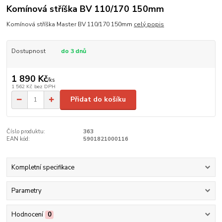
Komínová stříška BV 110/170 150mm
Komínová stříška Master BV 110/170 150mm
celý popis
Dostupnost
do 3 dnů
1 890 Kč
/
ks
1 562 Kč
bez DPH
Přidat do košíku
Číslo produktu:
363
EAN kód:
5901821000116
Kompletní specifikace
Parametry
Hodnocení
0