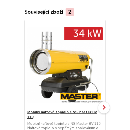
Související zboží
2
Mobilní naftové topidlo s NS Master BV
Mobilní naf
110
170
Mobilní naftové topidlo s NS Master BV 110
Mobilní naft
Naftové topidlo s nepřímým spalováním o
Naftové top