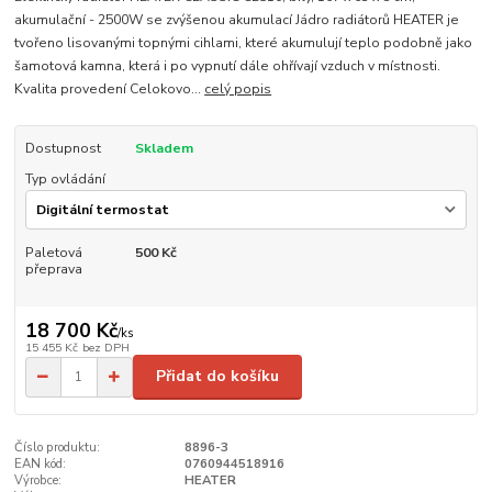
akumulační - 2500W se zvýšenou akumulací Jádro radiátorů HEATER je
tvořeno lisovanými topnými cihlami, které akumulují teplo podobně jako
šamotová kamna, která i po vypnutí dále ohřívají vzduch v místnosti.
Kvalita provedení Celokovo...
celý popis
Dostupnost
Skladem
Typ ovládání
Paletová
500 Kč
přeprava
18 700 Kč
/
ks
15 455 Kč
bez DPH
Přidat do košíku
Číslo produktu:
8896-3
EAN kód:
0760944518916
Výrobce:
HEATER