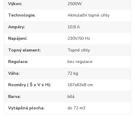
Výkon
2500W
Technologie
Akmulační topné cihly
Ampéry
10,8 A
Napájení
230V/50 Hz
Topný element
Topné cihly
Regulace
bez regulace
Váha
72 kg
Rozměry ( Š x V x H)
167x63x8 cm
Barva
bílá
Vytápěná plocha
do 72 m3