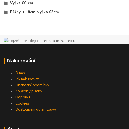
Výška 60 cm
Běžný, tl. 8cm, výška 63cm
Nakupování
O nás
Jak nakupovat
Obchodní podmínky
Způsoby platby
Doprava
Cookies
Odstoupení od smlouvy