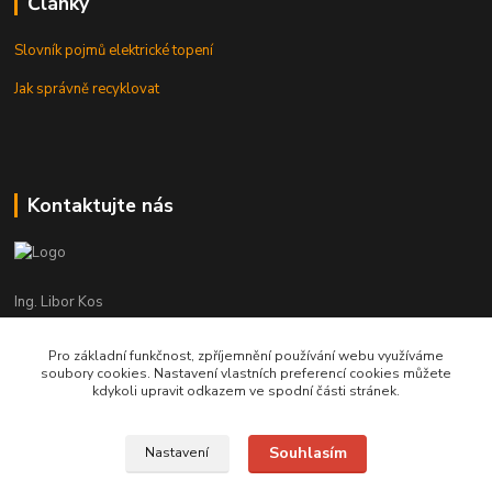
Články
Slovník pojmů elektrické topení
Jak správně recyklovat
Kontaktujte nás
Ing. Libor Kos
+420 601 555 225
(Po-Pá: 8-17:00 hod.)
Pro základní funkčnost, zpříjemnění používání webu využíváme
soubory cookies. Nastavení vlastních preferencí cookies můžete
info@infrasystemy.cz
kdykoli upravit odkazem ve spodní části stránek.
Souhlasím
Nastavení