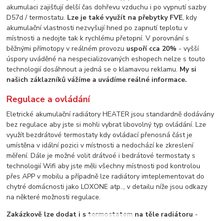
akumulaci zajišťují delší čas dohřevu vzduchu i po vypnutí sazby
D57d / termostatu.
Lze je také využít na přebytky FVE
, kdy
akumulační vlastnosti nezvyšují hned po zapnutí teplotu v
místnosti a nedojte tak k rychlému přetopní. V porovnání s
běžnými přímotopy v reálném provozu
uspoří cca 20%
- vyšší
úspory uváděné na nespecializovaných eshopech nelze s touto
technologií dosáhnout a jedná se o klamavou reklamu.
My si
našich záklazníků vážíme a uvádíme reálné informace.
Regulace a ovládání
Eletrické akumulační radiátory HEATER jsou standardně dodávány
bez regulace aby jste si mohli vybrat libovolný typ ovládání. Lze
využít bezdrátové termostaty kdy ovládací přenosná část je
umístěna v idální pozici v místnosti a nedochází ke zkreslení
měření. Dále je možné volit drátvoé i bedrátové termostaty s
technologií Wifi aby jste měli všechny místnosti pod kontrolou
přes APP v mobilu a případně lze radiátory imteplementovat do
chytré domácnosti jako LOXONE atp.., v detailu níže jsou odkazy
na některé možnosti regulace.
Zakázkově lze dodat i s termostatem na těle radiátoru
-