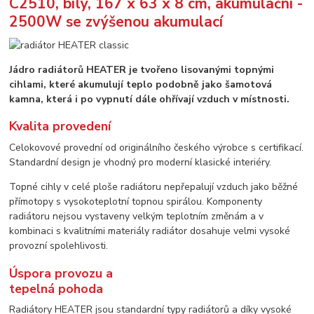
C2510, bílý, 167 x 63 x 8 cm, akumulační -
2500W se zvýšenou akumulací
Jádro radiátorů HEATER je tvořeno lisovanými topnými
cihlami, které akumulují teplo podobně jako šamotová
kamna, která i po vypnutí dále ohřívají vzduch v místnosti.
Kvalita provedení
Celokovové provední od originálního českého výrobce s certifikací.
Standardní design je vhodný pro moderní klasické interiéry.
Topné cihly v celé ploše radiátoru nepřepalují vzduch jako běžné
přímotopy s vysokoteplotní topnou spirálou. Komponenty
radiátoru nejsou vystaveny velkým teplotním změnám a v
kombinaci s kvalitními materiály radiátor dosahuje velmi vysoké
provozní spolehlivosti.
Úspora provozu a
tepelná pohoda
Radiátory HEATER jsou standardní typy radiátorů a díky vysoké