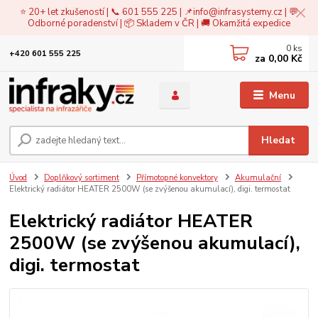
⭐ 20+ let zkušeností | 📞 601 555 225 | 📌
info@infrasystemy.cz
| 💬
Odborné poradenství | 📦 Skladem v ČR | 🚚 Okamžitá expedice
0
ks
+420 601 555 225
za
0,00 Kč
Menu
Hledat
Úvod
Doplňkový sortiment
Přímotopné konvektory
Akumulační
Elektrický radiátor HEATER 2500W (se zvýšenou akumulací), digi. termostat
Elektrický radiátor HEATER
2500W (se zvýšenou akumulací),
digi. termostat