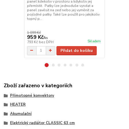
panel kdekoliv v prostoru a kdykoliv jej
jednoduše vy
přemístit. Patky lze jednoduše vyndat a
nebo jej vym
panel zavěsit na zeď nebo jej vyměnit za
použít pro j
pojízdné patky. Také lze použít pro jakýkoliv
topný p...
1 099 Kč
1 389 Kč
959 Kč
1 089 Kč
/
ks
Skladem
793 Kč
bez DPH
900 Kč
bez 
Přidat do košíku
Zboží zařazeno v kategoriích
Přímotopné konvektory
HEATER
Akumulační
Elektrický radiátor CLASSIC 63 cm