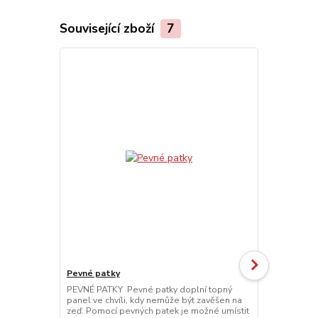
Související zboží
7
Pevné patky
Pojízdné pa
PEVNÉ PATKY Pevné patky doplní topný
POJÍZDNÉ PA
panel ve chvíli, kdy nemůže být zavěšen na
možné přemí
zeď. Pomocí pevných patek je možné umístit
místa na míst