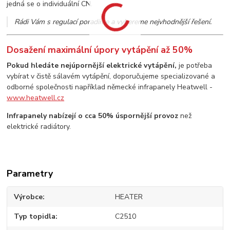
jedná se o individuální CN.
Rádi Vám s regulací poradíme a vybereme nejvhodnější řešení.
Dosažení maximální úpory vytápění až 50%
Pokud hledáte nejúpornější elektrické vytápění,
je potřeba
vybírat v čistě sálavém vytápění, doporučujeme specializované a
odborné společnosti například německé infrapanely Heatwell -
www.heatwell.cz
Infrapanely nabízejí o cca 50% úspornější provoz
než
elektrické radiátory.
Parametry
Výrobce
HEATER
Typ topidla
C2510