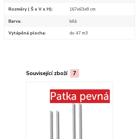
Rozměry ( Š x V x H)
167x63x8 cm
Barva
bílá
Vytápěná plocha
do 47 m3
Související zboží
7