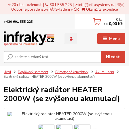
⭐ 20+ let zkušeností | 📞 601 555 225 | 📌
info@infrasystemy.cz
| 💬
Odborné poradenství | 📦 Skladem v ČR | 🚚 Okamžitá expedice
0
ks
+420 601 555 225
za
0,00 Kč
Menu
Hledat
Úvod
Doplňkový sortiment
Přímotopné konvektory
Akumulační
Elektrický radiátor HEATER 2000W (se zvýšenou akumulací)
Elektrický radiátor HEATER
2000W (se zvýšenou akumulací)