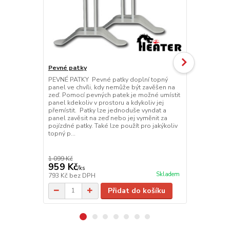
Pevné patky
Pojízdné pa
PEVNÉ PATKY Pevné patky doplní topný
POJÍZDNÉ PA
panel ve chvíli, kdy nemůže být zavěšen na
možné přemí
zeď. Pomocí pevných patek je možné umístit
místa na míst
panel kdekoliv v prostoru a kdykoliv jej
jednoduše vy
přemístit. Patky lze jednoduše vyndat a
nebo jej vym
panel zavěsit na zeď nebo jej vyměnit za
použít pro j
pojízdné patky. Také lze použít pro jakýkoliv
topný p...
1 099 Kč
1 389 Kč
959 Kč
1 089 Kč
/
ks
Skladem
793 Kč
bez DPH
900 Kč
bez 
Přidat do košíku