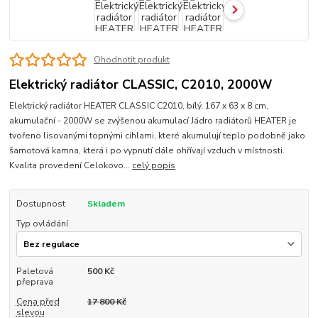
Ohodnotit produkt
Elektrický radiátor CLASSIC, C2010, 2000W
Elektrický radiátor HEATER CLASSIC C2010, bílý, 167 x 63 x 8 cm,
akumulační - 2000W se zvýšenou akumulací Jádro radiátorů HEATER je
tvořeno lisovanými topnými cihlami, které akumulují teplo podobně jako
šamotová kamna, která i po vypnutí dále ohřívají vzduch v místnosti.
Kvalita provedení Celokovo...
celý popis
Dostupnost
Skladem
Typ ovládání
Paletová
500 Kč
přeprava
Cena před
17 800 Kč
slevou