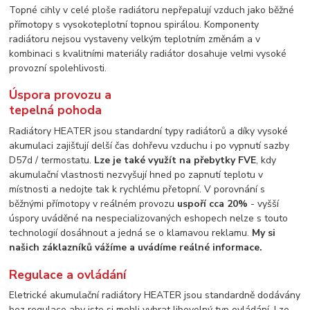
Topné cihly v celé ploše radiátoru nepřepalují vzduch jako běžné
přímotopy s vysokoteplotní topnou spirálou. Komponenty
radiátoru nejsou vystaveny velkým teplotním změnám a v
kombinaci s kvalitními materiály radiátor dosahuje velmi vysoké
provozní spolehlivosti.
Úspora provozu a
tepelná pohoda
Radiátory HEATER jsou standardní typy radiátorů a díky vysoké
akumulaci zajišťují delší čas dohřevu vzduchu i po vypnutí sazby
D57d / termostatu.
Lze je také využít na přebytky FVE
, kdy
akumulační vlastnosti nezvyšují hned po zapnutí teplotu v
místnosti a nedojte tak k rychlému přetopní. V porovnání s
běžnými přímotopy v reálném provozu
uspoří cca 20%
- vyšší
úspory uváděné na nespecializovaných eshopech nelze s touto
technologií dosáhnout a jedná se o klamavou reklamu.
My si
našich záklazníků vážíme a uvádíme reálné informace.
Regulace a ovládání
Eletrické akumulační radiátory HEATER jsou standardně dodávány
bez regulace aby jste si mohli vybrat libovolný typ ovládání. Lze