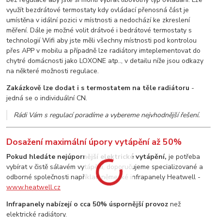
využít bezdrátové termostaty kdy ovládací přenosná část je
umístěna v idální pozici v místnosti a nedochází ke zkreslení
měření. Dále je možné volit drátvoé i bedrátové termostaty s
technologií Wifi aby jste měli všechny místnosti pod kontrolou
přes APP v mobilu a případně lze radiátory imteplementovat do
chytré domácnosti jako LOXONE atp.., v detailu níže jsou odkazy
na některé možnosti regulace.
Zakázkově lze dodat i s termostatem na těle radiátoru
-
jedná se o individuální CN.
Rádi Vám s regulací poradíme a vybereme nejvhodnější řešení.
Dosažení maximální úpory vytápění až 50%
Pokud hledáte nejúpornější elektrické vytápění,
je potřeba
vybírat v čistě sálavém vytápění, doporučujeme specializované a
odborné společnosti například německé infrapanely Heatwell -
www.heatwell.cz
Infrapanely nabízejí o cca 50% úspornější provoz
než
elektrické radiátory.