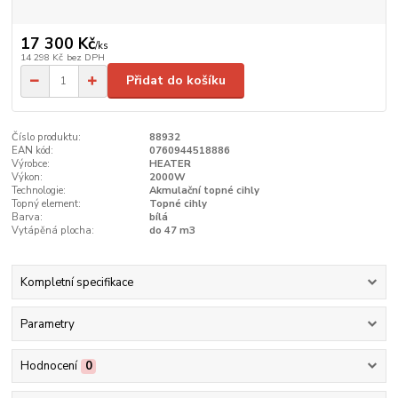
17 300 Kč
/
ks
14 298 Kč
bez DPH
Přidat do košíku
Číslo produktu:
88932
EAN kód:
0760944518886
Výrobce:
HEATER
Výkon:
2000W
Technologie:
Akmulační topné cihly
Topný element:
Topné cihly
Barva:
bílá
Vytápěná plocha:
do 47 m3
Kompletní specifikace
Parametry
Hodnocení
0