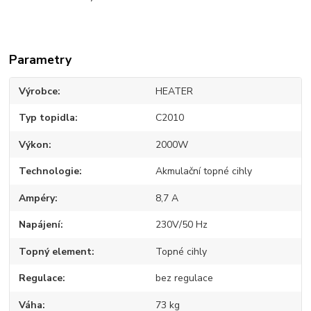
Parametry
Výrobce
HEATER
Typ topidla
C2010
Výkon
2000W
Technologie
Akmulační topné cihly
Ampéry
8,7 A
Napájení
230V/50 Hz
Topný element
Topné cihly
Regulace
bez regulace
Váha
73 kg