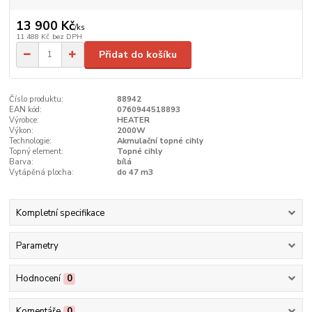
13 900 Kč
/
ks
11 488 Kč
bez DPH
Přidat do košíku
Číslo produktu:
88942
EAN kód:
0760944518893
Výrobce:
HEATER
Výkon:
2000W
Technologie:
Akmulační topné cihly
Topný element:
Topné cihly
Barva:
bílá
Vytápěná plocha:
do 47 m3
Kompletní specifikace
Parametry
Hodnocení
0
Komentáře
0