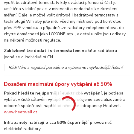
využít bezdrátové termostaty kdy ovládací přenosná část je
umístěna v idální pozici v místnosti a nedochází ke zkreslení
měření. Dále je možné volit drátvoé i bedrátové termostaty s
technologií Wifi aby jste měli všechny místnosti pod kontrolou
přes APP v mobilu a případně lze radiátory imteplementovat do
chytré domácnosti jako LOXONE atp.., v detailu níže jsou odkazy
na některé možnosti regulace.
Zakázkově lze dodat i s termostatem na těle radiátoru
-
jedná se o individuální CN.
Rádi Vám s regulací poradíme a vybereme nejvhodnější řešení.
Dosažení maximální úpory vytápění až 50%
Pokud hledáte nejúpornější elektrické vytápění,
je potřeba
vybírat v čistě sálavém vytápění, doporučujeme specializované a
odborné společnosti například německé infrapanely Heatwell -
www.heatwell.cz
Infrapanely nabízejí o cca 50% úspornější provoz
než
elektrické radiátory.