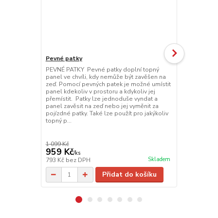
Pevné patky
Pojízdné pa
PEVNÉ PATKY Pevné patky doplní topný
POJÍZDNÉ PA
panel ve chvíli, kdy nemůže být zavěšen na
možné přemí
zeď. Pomocí pevných patek je možné umístit
místa na míst
panel kdekoliv v prostoru a kdykoliv jej
jednoduše vy
přemístit. Patky lze jednoduše vyndat a
nebo jej vym
panel zavěsit na zeď nebo jej vyměnit za
použít pro j
pojízdné patky. Také lze použít pro jakýkoliv
topný p...
1 099 Kč
1 389 Kč
959 Kč
1 089 Kč
/
ks
Skladem
793 Kč
bez DPH
900 Kč
bez 
Přidat do košíku