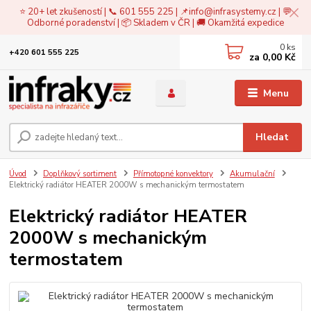
⭐ 20+ let zkušeností | 📞 601 555 225 | 📌
info@infrasystemy.cz
| 💬
Odborné poradenství | 📦 Skladem v ČR | 🚚 Okamžitá expedice
0
ks
+420 601 555 225
za
0,00 Kč
Menu
Hledat
Úvod
Doplňkový sortiment
Přímotopné konvektory
Akumulační
Elektrický radiátor HEATER 2000W s mechanickým termostatem
Elektrický radiátor HEATER
2000W s mechanickým
termostatem