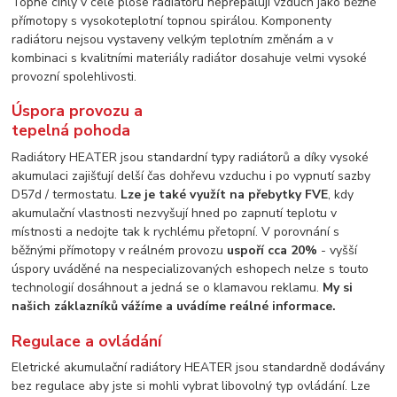
Topné cihly v celé ploše radiátoru nepřepalují vzduch jako běžné
přímotopy s vysokoteplotní topnou spirálou. Komponenty
radiátoru nejsou vystaveny velkým teplotním změnám a v
kombinaci s kvalitními materiály radiátor dosahuje velmi vysoké
provozní spolehlivosti.
Úspora provozu a
tepelná pohoda
Radiátory HEATER jsou standardní typy radiátorů a díky vysoké
akumulaci zajišťují delší čas dohřevu vzduchu i po vypnutí sazby
D57d / termostatu.
Lze je také využít na přebytky FVE
, kdy
akumulační vlastnosti nezvyšují hned po zapnutí teplotu v
místnosti a nedojte tak k rychlému přetopní. V porovnání s
běžnými přímotopy v reálném provozu
uspoří cca 20%
- vyšší
úspory uváděné na nespecializovaných eshopech nelze s touto
technologií dosáhnout a jedná se o klamavou reklamu.
My si
našich záklazníků vážíme a uvádíme reálné informace.
Regulace a ovládání
Eletrické akumulační radiátory HEATER jsou standardně dodávány
bez regulace aby jste si mohli vybrat libovolný typ ovládání. Lze