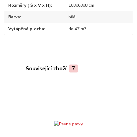
Rozměry ( Š x V x H)
103x63x8 cm
Barva
bílá
Vytápěná plocha
do 47 m3
Související zboží
7