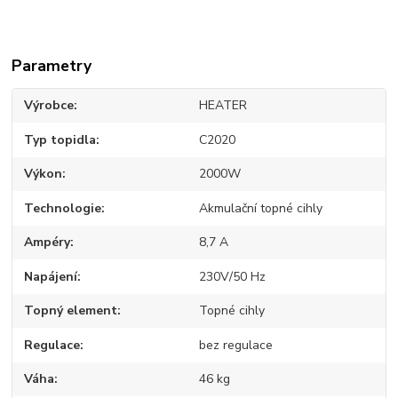
Parametry
Výrobce
HEATER
Typ topidla
C2020
Výkon
2000W
Technologie
Akmulační topné cihly
Ampéry
8,7 A
Napájení
230V/50 Hz
Topný element
Topné cihly
Regulace
bez regulace
Váha
46 kg