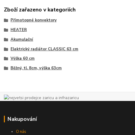
Zboží zařazeno v kategoriích
Přímotopné konvektory
HEATER
Akumulační
Elektrický radiátor CLASSIC 63 cm
Výška 60 cm
Běžný, tl. 8cm, výška 63cm
Nakupování
O nás