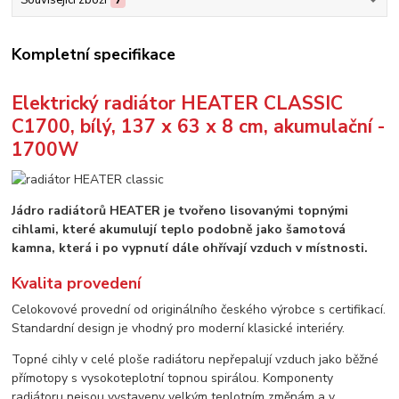
Související zboží
7
Kompletní specifikace
Elektrický radiátor HEATER CLASSIC
C1700, bílý, 137 x 63 x 8 cm, akumulační -
1700W
Jádro radiátorů HEATER je tvořeno lisovanými topnými
cihlami, které akumulují teplo podobně jako šamotová
kamna, která i po vypnutí dále ohřívají vzduch v místnosti.
Kvalita provedení
Celokovové provední od originálního českého výrobce s certifikací.
Standardní design je vhodný pro moderní klasické interiéry.
Topné cihly v celé ploše radiátoru nepřepalují vzduch jako běžné
přímotopy s vysokoteplotní topnou spirálou. Komponenty
radiátoru nejsou vystaveny velkým teplotním změnám a v