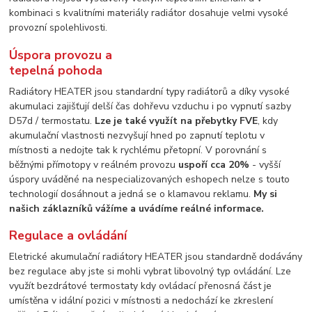
kombinaci s kvalitními materiály radiátor dosahuje velmi vysoké
provozní spolehlivosti.
Úspora provozu a
tepelná pohoda
Radiátory HEATER jsou standardní typy radiátorů a díky vysoké
akumulaci zajišťují delší čas dohřevu vzduchu i po vypnutí sazby
D57d / termostatu.
Lze je také využít na přebytky FVE
, kdy
akumulační vlastnosti nezvyšují hned po zapnutí teplotu v
místnosti a nedojte tak k rychlému přetopní. V porovnání s
běžnými přímotopy v reálném provozu
uspoří cca 20%
- vyšší
úspory uváděné na nespecializovaných eshopech nelze s touto
technologií dosáhnout a jedná se o klamavou reklamu.
My si
našich záklazníků vážíme a uvádíme reálné informace.
Regulace a ovládání
Eletrické akumulační radiátory HEATER jsou standardně dodávány
bez regulace aby jste si mohli vybrat libovolný typ ovládání. Lze
využít bezdrátové termostaty kdy ovládací přenosná část je
umístěna v idální pozici v místnosti a nedochází ke zkreslení