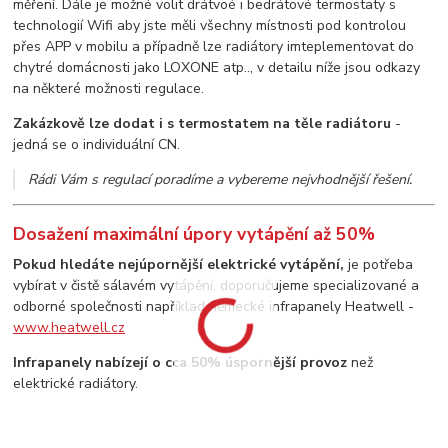
měření. Dále je možné volit drátvoé i bedrátové termostaty s
technologií Wifi aby jste měli všechny místnosti pod kontrolou
přes APP v mobilu a případně lze radiátory imteplementovat do
chytré domácnosti jako LOXONE atp.., v detailu níže jsou odkazy
na některé možnosti regulace.
Zakázkově lze dodat i s termostatem na těle radiátoru
-
jedná se o individuální CN.
Rádi Vám s regulací poradíme a vybereme nejvhodnější řešení.
Dosažení maximální úpory vytápění až 50%
Pokud hledáte nejúpornější elektrické vytápění,
je potřeba
vybírat v čistě sálavém vytápění, doporučujeme specializované a
odborné společnosti například německé infrapanely Heatwell -
www.heatwell.cz
Infrapanely nabízejí o cca 50% úspornější provoz
než
elektrické radiátory.