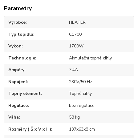
Parametry
Výrobce
HEATER
Typ topidla
C1700
Výkon
1700W
Technologie
Akmulační topné cihly
Ampéry
7,4A
Napájení
230V/50 Hz
Topný element
Topné cihly
Regulace
bez regulace
Váha
58 kg
Rozměry ( Š x V x H)
137x63x8 cm