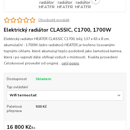
Ohodnotit produkt
Elektrický radiátor CLASSIC, C1700, 1700W
Elektrický radiátor HEATER CLASSIC C1700, bílý, 137 x 63 x 8 cm,
akumulační - 1700W Jádro radiátorů HEATER je tvořeno lisovanými
topnými cihlami, které akumulují teplo podobně jako šamotová kamna,
která i po vypnutí dále ohřívají vzduch v místnosti. Kvalita provedení
Celokovové provední od originá...
celý popis
Dostupnost
Skladem
Typ ovládání
Paletová
500 Kč
přeprava
16 800 Kč
/
ks